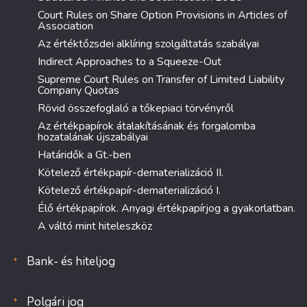
Court Rules on Share Option Provisions in Articles of
Association
Az értéktőzsdei alklíring szolgáltatás szabályai
Indirect Approaches to a Squeeze-Out
Supreme Court Rules on Transfer of Limited Liability
Company Quotas
Rövid összefoglaló a tőkepiaci törvényről
Az értékpapírok átalakításának és forgalomba
hozatalának újszabályai
Határidők a Gt.-ben
Kötelező értékpapír-dematerializáció II.
Kötelező értékpapír-dematerializáció I.
Élő értékpapírok. Anyagi értékpapírjog a gyakorlatban.
A váltó mint hiteleszköz
Bank- és hiteljog
Polgári jog