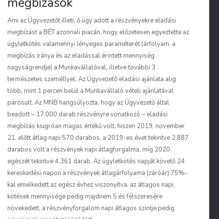
megbízások
Ami az Ügyvezetőt illeti, ő úgy adott a részvényekre eladási
megbízást a BÉT azonnali piacán, hogy előzetesen egyeztette az
ügyletkötés valamennyi lényeges paraméterét (árfolyam, a
megbízás iránya és az eladással érintett mennyiség
nagyságrendje) a Munkavállalóval, illetve további 3
természetes személlyel. Az Ügyvezető eladási ajánlata alig
több, mint 1 percen belül a Munkavállaló vételi ajánlatával
párosult. Az MNB hangsúlyozta, hogy az Ügyvezető által
beadott – 17.000 darab részvényre vonatkozó – eladási
megbízás kiugróan magas értékű volt, hiszen 2019. november
21. előtt átlag napi 570 darabos, a 2019-es évet tekintve 2.887
darabos volt a részvények napi átlagforgalma, míg 2020.
egészét tekintve 4.361 darab. Az ügyletkötés napját követő 24
kereskedési napon a részvények átlagárfolyama (záróár) 75%-
kal emelkedett az egész évhez viszonyítva, az átlagos napi
kötések mennyisége pedig majdnem 5 és félszeresére
növekedett, a részvényforgalom napi átlagos szintje pedig