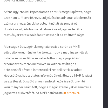
ugyancsak megötszöröződött.
A fenti ügyletekkel kapcsolatban az MNB megállapította, hogy
azok hamis, illetve félrevezető jelzéseket adhattak a befektetők
számára a részvények keresleti-kínálati viszonyairól,
likviditásáról, árfolyamának alakulásáról, így sértették a
részvények kereskedésének tisztaságát és átláthatóságát.
A bírságok összegének meghatározása során az MNB
súlyosító körülményként értékelte, hogy a magánszemélyek
tudatosan, szándékosan valósították meg a jogsértést
eredményező cselekményüket, miközben az átlagos
befektetőnél bővebb ismeretekkel rendelkeztek az adott
kibocsátóval kapcsolatos információkról, illetve a MAR (a piaci
visszaélésekről szóló uniós rendelet) előírásairól. Enyhítő
körülménynek számított, hogy a magánszemélyek elismerték a
jogsértés elkövetését. Az MNB határozata
itt érhető el.