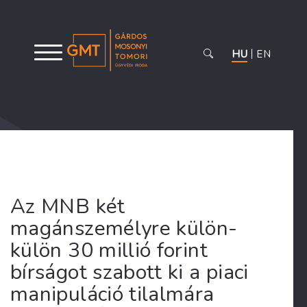
HU
EN
Az MNB két
magánszemélyre külön-
külön 30 millió forint
bírságot szabott ki a piaci
manipuláció tilalmára