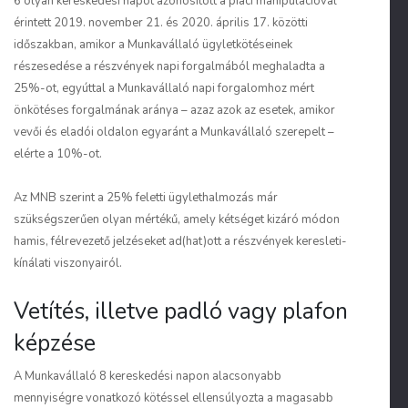
6 olyan kereskedési napot azonosított a piaci manipulációval
érintett 2019. november 21. és 2020. április 17. közötti
időszakban, amikor a Munkavállaló ügyletkötéseinek
részesedése a részvények napi forgalmából meghaladta a
25%-ot, egyúttal a Munkavállaló napi forgalomhoz mért
önkötéses forgalmának aránya – azaz azok az esetek, amikor
vevői és eladói oldalon egyaránt a Munkavállaló szerepelt –
elérte a 10%-ot.
Az MNB szerint a 25% feletti ügylethalmozás már
szükségszerűen olyan mértékű, amely kétséget kizáró módon
hamis, félrevezető jelzéseket ad(hat)ott a részvények keresleti-
kínálati viszonyairól.
Vetítés, illetve padló vagy plafon
képzése
A Munkavállaló 8 kereskedési napon alacsonyabb
mennyiségre vonatkozó kötéssel ellensúlyozta a magasabb