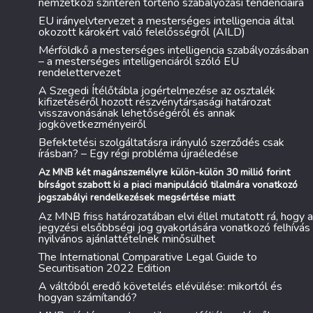
nemzetközi színtéren történő szabályozási tendenciáira
EU irányelvtervezet a mesterséges intelligencia által
okozott károkért való felelősségről (AILD)
Mérföldkő a mesterséges intelligencia szabályozásában
– a mesterséges intelligenciáról szóló EU
rendelettervezet
A Szegedi Ítélőtábla jogértelmezése az osztalék
kifizetéséről hozott részvénytársasági határozat
visszavonásának lehetőségéről és annak
jogkövetkezményeiről
Befektetési szolgáltatásra irányuló szerződés csak
írásban? – Egy régi probléma újraéledése
Az MNB két magánszemélyre külön-külön 30 millió forint
bírságot szabott ki a piaci manipuláció tilalmára vonatkozó
jogszabályi rendelkezések megsértése miatt
Az MNB friss határozatában elvi éllel mutatott rá, hogy a
jegyzési elsőbbségi jog gyakorlására vonatkozó felhívás
nyilvános ajánlattételnek minősülhet
The International Comparative Legal Guide to
Securitisation 2022 Edition
A váltóból eredő követelés elévülése: mikortól és
hogyan számítandó?