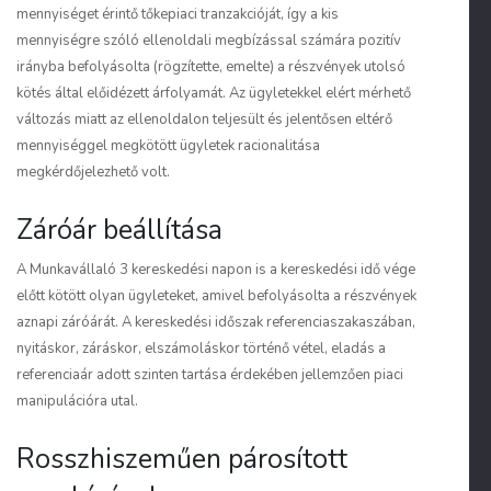
mennyiséget érintő tőkepiaci tranzakcióját, így a kis
mennyiségre szóló ellenoldali megbízással számára pozitív
irányba befolyásolta (rögzítette, emelte) a részvények utolsó
kötés által előidézett árfolyamát. Az ügyletekkel elért mérhető
változás miatt az ellenoldalon teljesült és jelentősen eltérő
mennyiséggel megkötött ügyletek racionalitása
megkérdőjelezhető volt.
Záróár beállítása
A Munkavállaló 3 kereskedési napon is a kereskedési idő vége
előtt kötött olyan ügyleteket, amivel befolyásolta a részvények
aznapi záróárát. A kereskedési időszak referenciaszakaszában,
nyitáskor, záráskor, elszámoláskor történő vétel, eladás a
referenciaár adott szinten tartása érdekében jellemzően piaci
manipulációra utal.
Rosszhiszeműen párosított