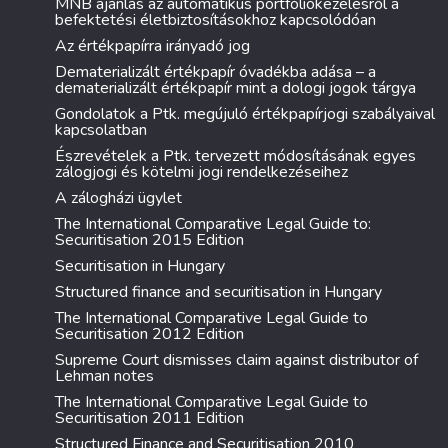
MNB ajánlás az automatikus portfóliókezelésről a
befektetési életbiztosításokhoz kapcsolódóan
Az értékpapírra irányadó jog
Dematerializált értékpapír óvadékba adása – a
dematerializált értékpapír mint a dologi jogok tárgya
Gondolatok a Ptk. megújuló értékpapírjogi szabályaival
kapcsolatban
Észrevételek a Ptk. tervezett módosításának egyes
zálogjogi és kötelmi jogi rendelkezéseihez
A zálogházi ügylet
The International Comparative Legal Guide to:
Securitisation 2015 Edition
Securitisation in Hungary
Structured finance and securitisation in Hungary
The International Comparative Legal Guide to
Securitisation 2012 Edition
Supreme Court dismisses claim against distributor of
Lehman notes
The International Comparative Legal Guide to
Securitisation 2011 Edition
Structured Finance and Securitisation 2010