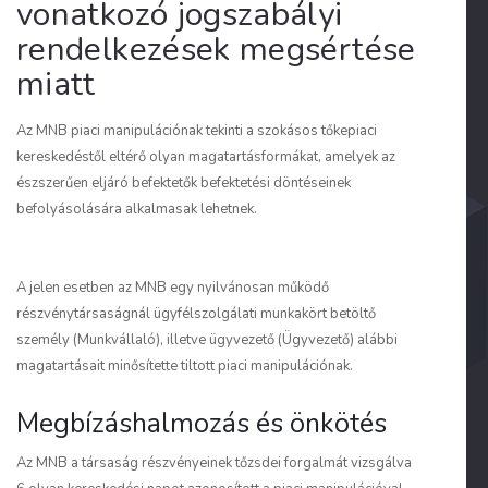
vonatkozó jogszabályi
rendelkezések megsértése
miatt
Az MNB piaci manipulációnak tekinti a szokásos tőkepiaci
kereskedéstől eltérő olyan magatartásformákat, amelyek az
észszerűen eljáró befektetők befektetési döntéseinek
befolyásolására alkalmasak lehetnek.
A jelen esetben az MNB egy nyilvánosan működő
részvénytársaságnál ügyfélszolgálati munkakört betöltő
személy (Munkvállaló), illetve ügyvezető (Ügyvezető) alábbi
magatartásait minősítette tiltott piaci manipulációnak.
Megbízáshalmozás és önkötés
Az MNB a társaság részvényeinek tőzsdei forgalmát vizsgálva