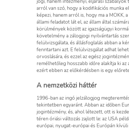
jogi, hanem intézményi, eljárási szabályok
arról van szó, hogy a kodifikációs munka el
képezi, hanem arról is, hogy ma a MOKK, a
állami feladatot lát el, az állam által szám
körülmények között az igazságügyi kormán
követelmény a zálogjogi nyilvántartás sze
felülvizsgálata, és állásfoglalás abban a 
fenntartani azt. E felülvizsgálat adhat leh
orvoslására, és ezzel az egész jogintézmény 
remélhetőleg hosszabb időre alakítja ki az 
ezért ebben az előkérdésben is egy előrete
A nemzetközi háttér
1996-ban az ingó jelzálogjog megteremtése
tekintetben egyaránt. Abban az időben Eu
jogintézmény, és, ahol létezett, ott is kezd
téren óriási változás zajlott le: az USA p
európai, nyugat-európai és Európán kívüli