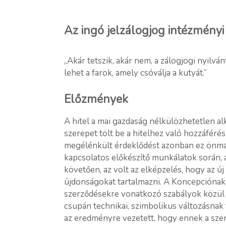
Az ingó jelzálogjog intézményi h
„Akár tetszik, akár nem, a zálogjogi nyilván
lehet a farok, amely csóválja a kutyát.”
Előzmények
A hitel a mai gazdaság nélkülözhetetlen al
szerepet tölt be a hitelhez való hozzáféré
megélénkült érdeklődést azonban ez önma
kapcsolatos előkészítő munkálatok során, a
követően, az volt az elképzelés, hogy az ú
újdonságokat tartalmazni. A Koncepciónak a
szerződésekre vonatkozó szabályok közül k
csupán technikai, szimbolikus változásnak 
az eredményre vezetett, hogy ennek a szerk