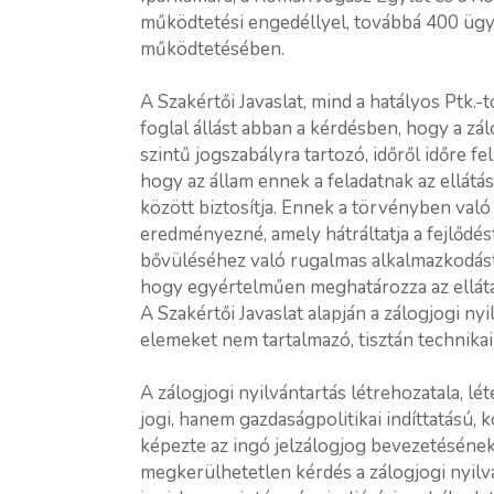
működtetési engedéllyel, továbbá 400 üg
működtetésében.
A Szakértői Javaslat, mind a hatályos Ptk.-
foglal állást abban a kérdésben, hogy a zá
szintű jogszabályra tartozó, időről időre 
hogy az állam ennek a feladatnak az ellátá
között biztosítja. Ennek a törvényben val
eredményezné, amely hátráltatja a fejlődés
bővüléséhez való rugalmas alkalmazkodást.
hogy egyértelműen meghatározza az elláta
A Szakértői Javaslat alapján a zálogjogi ny
elemeket nem tartalmazó, tisztán technikai 
A zálogjogi nyilvántartás létrehozatala, lé
jogi, hanem gazdaságpolitikai indíttatású, 
képezte az ingó jelzálogjog bevezetésének.
megkerülhetetlen kérdés a zálogjogi nyil