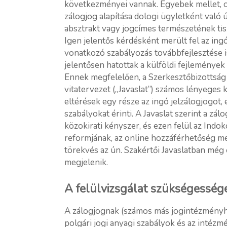
következményei vannak. Egyebek mellet, ol
zálogjog alapítása dologi ügyletként való 
absztrakt vagy jogcímes természetének tisz
Igen jelentős kérdésként merült fel az ingó
vonatkozó szabályozás továbbfejlesztése 
jelentősen hatottak a külföldi fejlemények
Ennek megfelelően, a Szerkesztőbizottság á
vitatervezet („Javaslat”) számos lényeges 
eltérések egy része az ingó jelzálogjogot,
szabályokat érinti. A Javaslat szerint a z
közokirati kényszer, és ezen felül az Indoko
reformjának, az online hozzáférhetőség m
törekvés az ún. Szakértői Javaslatban még
megjelenik.
A felülvizsgálat szükségesség
A zálogjognak (számos más jogintézményhe
polgári jogi anyagi szabályok és az intézmé