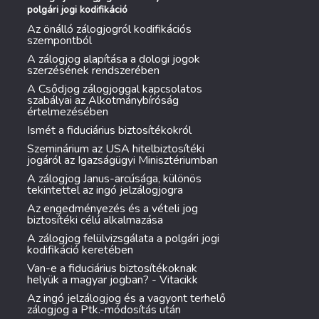
polgári jogi kodifikáció
Az önálló zálogjogról kodifikációs
szempontból
A zálogjog alapítása a dologi jogok
szerzésének rendszerében
A Csődjog zálogjoggal kapcsolatos
szabályai az Alkotmánybíróság
értelmezésében
Ismét a fiduciárius biztosítékokról
Szeminárium az USA hitelbiztosítéki
jogáról az Igazságügyi Minisztériumban
A zálogjog Janus-arcúsága, különös
tekintettel az ingó jelzálogjogra
Az engedményezés és a vételi jog
biztosítéki célú alkalmazása
A zálogjog felülvizsgálata a polgári jogi
kodifikáció keretében
Van-e a fiduciárius biztosítékoknak
helyük a magyar jogban? - Vitacikk
Az ingó jelzálogjog és a vagyont terhelő
zálogjog a Ptk.-módosítás után