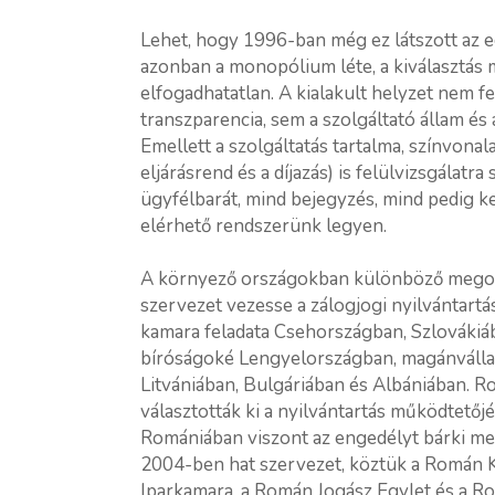
Lehet, hogy 1996-ban még ez látszott az 
azonban a monopólium léte, a kiválasztás 
elfogadhatatlan. A kialakult helyzet nem f
transzparencia, sem a szolgáltató állam é
Emellett a szolgáltatás tartalma, színvonal
eljárásrend és a díjazás) is felülvizsgálatra
ügyfélbarát, mind bejegyzés, mind pedig k
elérhető rendszerünk legyen.
A környező országokban különböző megold
szervezet vezesse a zálogjogi nyilvántartá
kamara feladata Csehországban, Szlovákiá
bíróságoké Lengyelországban, magánvállal
Litvániában, Bulgáriában és Albániában. 
választották ki a nyilvántartás működtetőj
Romániában viszont az engedélyt bárki megka
2004-ben hat szervezet, köztük a Román 
Iparkamara, a Román Jogász Egylet és a R