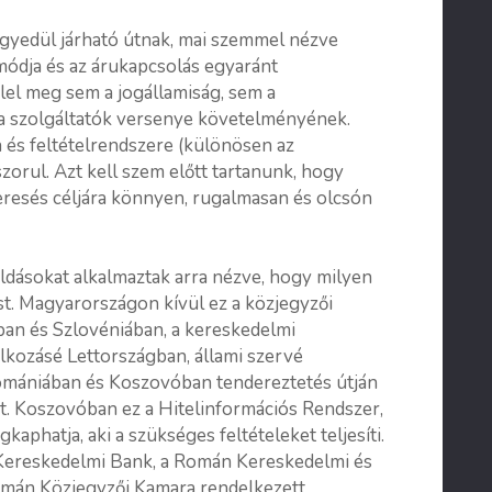
egyedül járható útnak, mai szemmel nézve
módja és az árukapcsolás egyaránt
elel meg sem a jogállamiság, sem a
s a szolgáltatók versenye követelményének.
a és feltételrendszere (különösen az
 szorul. Azt kell szem előtt tartanunk, hogy
eresés céljára könnyen, rugalmasan és olcsón
ásokat alkalmaztak arra nézve, hogy milyen
st. Magyarországon kívül ez a közjegyzői
ban és Szlovéniában, a kereskedelmi
kozásé Lettországban, állami szervé
Romániában és Koszovóban tendereztetés útján
ét. Koszovóban ez a Hitelinformációs Rendszer,
phatja, aki a szükséges feltételeket teljesíti.
Kereskedelmi Bank, a Román Kereskedelmi és
omán Közjegyzői Kamara rendelkezett