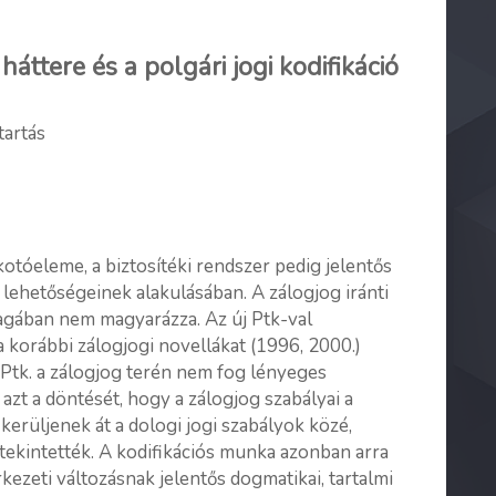
áttere és a polgári jogi kodifikáció
tartás
kotóeleme, a biztosítéki rendszer pedig jelentős
s lehetőségeinek alakulásában. A zálogjog iránti
gában nem magyarázza. Az új Ptk-val
 korábbi zálogjogi novellákat (1996, 2000.)
j Ptk. a zálogjog terén nem fog lényeges
zt a döntését, hogy a zálogjog szabályai a
erüljenek át a dologi jogi szabályok közé,
tekintették. A kodifikációs munka azonban arra
ezeti változásnak jelentős dogmatikai, tartalmi