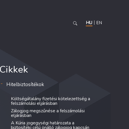
HU
EN
Cikkek
Hitelbiztosítékok
Költségátalány fizetési kötelezettség a
felszámolási eljárásban
Zálogjog megszűnése a felszámolási
eljárásban
A Kúria jogegységi határozata a
biztosítéki célú önálló zálogjog kapcsán