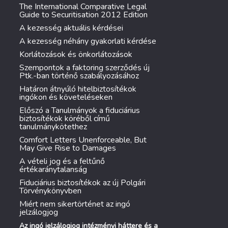
The International Comparative Legal
Guide to Securitisation 2012 Edition
A kezesség aktuális kérdései
A kezesség néhány gyakorlati kérdése
Korlátozások és önkorlátozások
Szempontok a faktoring szerződés új
Ptk.-ban történő szabályozásához
Határon átnyúló hitelbiztosítékok
ingókon és követeléseken
Előszó a Tanulmányok a fiduciárius
biztosítékok köréből című
tanulmánykötethez
Comfort Letters Unenforceable, But
May Give Rise to Damages
A vételi jog és a feltűnő
értékaránytalanság
Fiduciárius biztosítékok az új Polgári
Törvénykönyvben
Miért nem sikertörténet az ingó
jelzálogjog
Az ingó jelzálogjog intézményi háttere és a