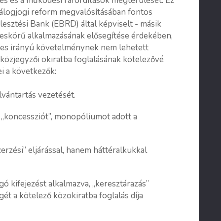
tés és a működési ráfordítások megtérülését. Ez
 zálogjogi reform megvalósításában fontos
lesztési Bank (EBRD) által képviselt - másik
éleskörű alkalmazásának elősegítése érdekében,
tétes irányú követelménynek nem lehetett
 közjegyzői okiratba foglalásának kötelezővé
ei a következők:
lvántartás vezetését.
jű „koncessziót”, monopóliumot adott a
erzési” eljárással, hanem háttéralkukkal
ó kifejezést alkalmazva, „keresztárazás”
gét a kötelező közokiratba foglalás díja