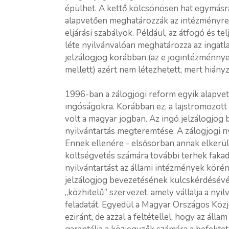
épülhet. A kettő kölcsönösen hat egymásra,
alapvetően meghatározzák az intézményre
eljárási szabályok. Például, az átfogó és t
léte nyilvánvalóan meghatározza az ingatla
jelzálogjog korábban (az e jogintézménny
mellett) azért nem létezhetett, mert hiányz
1996-ban a zálogjogi reform egyik alapvető
ingóságokra. Korábban ez, a lajstromozott
volt a magyar jogban. Az ingó jelzálogjog 
nyilvántartás megteremtése. A zálogjogi nyi
Ennek ellenére - elsősorban annak elkerül
költségvetés számára további terhek fakadj
nyilvántartást az állami intézmények körén
jelzálogjog bevezetésének kulcskérdésévé 
„közhitelű” szervezet, amely vállalja a nyi
feladatát. Egyedül a Magyar Országos Köz
eziránt, de azzal a feltétellel, hogy az álla