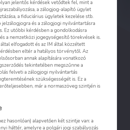
yan jelentős kérdések vetődtek fel, mint a
újraszabályozása, a zálogjog-alapító ügylet
tázása, a fiduciárius ügyletek kezelése stb.
 jelzálogjogra és a zálogjogi nyilvántartásra
is. Ez utóbbi kérdésben a gondolkodásra
 és a nemzetközi jogegységesítő törekvések is.
ltal elfogadott és az IM által közzétett
kérdésben eltér a hatályos törvénytől. Az
 elsősorban annak alapítására vonatkozó
álogszerződés tekintetében megszűnne a
lás felveti a zálogjogi nyilvántartás
egteremtésének szükségességét is. Ez a
 erőteljesebben, már a normaszöveg szintjén is
e
z hasonlóan) alapvetően két szintje van: a
nyi háttér, amelyre a polgári jogi szabályozás