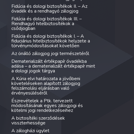
Fidúcia és dologi biztosítékok II. – Az
óvadék és a rendhagyó zálogjog
Fidúcia és dologi biztosítékok III. –
Rendhagyó hitelbiztosítékok a
csődjogban
Fidúcia és dologi biztosítékok I. – A
fiduciárius hitelbiztosítékok helyzete a
törvénymódosításokat követően
Az önálló zálogjog jogi természetéről
Dematerializált értékpapír óvadékba
adása – a dematerializált értékpapír mint
a dologi jogok tárgya
A Kúria elvi határozata a jövőbeni
követeléseken alapított zálogjog
felszámolási eljárásban való
érvényesüléséről
Észrevételek a Ptk. tervezett
módosításának egyes zálogjogi és
kötelmi jogi rendelkezéseihez
A biztosítéki szerződések
visszterhessége
A zálogházi ügylet