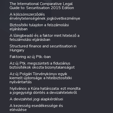
The International Comparative Legal
Guide to: Securitisation 2015 Edition
A kölcsönszerződés
érvénytelenségének jogkövetkezménye
Biztosítéki tulajdon a felszámolási
eljárásban
A lízingbeadó és a faktor mint hitelező a
felszámolási eljárásban
Structured finance and securitisation in
Hungary
Faktoring az új Ptk.-ban
Az új Ptk. megszünteti a fiduciárius
biztosítékok okozta bizonytalanságot
Az új Polgári Törvénykönyv egyik
kiemelt újdonsága: a hitelbiztosítéki
nyilvántartás
Nyilvános a Kúria határozata: ezt mondta
a jogegységi döntés a devizahitelekről
A devizahitel jogi alapkérdései
A kezesség esedékessége és
elévülése