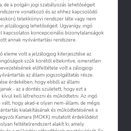
 de a polgári jogi szabályozás lehetőségeit
ndszerre vonatkozó és az ehhez kapcsolódó
eljeskörű telekkönyvi rendszer léte vagy nem
n jelzálogjog lehetőségeit. Ugyanígy, ingó
el kapcsolatos koncepcionális bizonytalanságok
ott annak nyilvántartási rendszere.
 eleme volt a jelzálogjog kiterjesztése az
 ingóságok szűk körétől eltekintve, ismeretlen
bevezetésének előfeltétele volt a zálogjogi
lvántartás az állami jogszolgáltatás része.
ése érdekében, hogy ebből az állami
anak - az a döntés született, hogy ezt a
 kívül kell létrehozni és működtetni. Az ingó
vált, hogy akad-e olyan nem-állami, de mégis
lvántartás kialakításának és működtetésének a
jegyzői Kamara (MOKK) mutatott érdeklődést
m olyan feltételrendszert alakít ki, amely