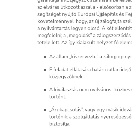
garantálja a közjegyzők számára a befekte
az elvárás ütközött azzal a - elsősorban a
segítséget nyújtó Európai Újjáépítés és Fej
követelménnyel, hogy, az új zálogfajta sz
a nyilvántartás legyen olcsó. A két ellen
megfelelni; a „megoldás” a zálogszerződés
tétele lett. Az így kialakult helyzet fő elem
Az állam „kiszervezte” a zálogjogi nyi
E feladat ellátására határozatlan ide
közjegyzőknek.
A kiválasztás nem nyilvános „közbesz
történt.
„Árukapcsolás”, vagy egy másik idevág
történik: a szolgáltatás nyereségessé
biztosítja.