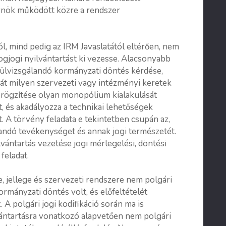
ynök működött közre a rendszer
tól, mind pedig az IRM Javaslatától eltérően, nem
logjogi nyilvántartást ki vezesse. Alacsonyabb
felülvizsgálandó kormányzati döntés kérdése,
sát milyen szervezeti vagy intézményi keretek
ó rögzítése olyan monopólium kialakulását
t, és akadályozza a technikai lehetőségek
 A törvény feladata e tekintetben csupán az,
ndó tevékenységet és annak jogi természetét.
ilvántartás vezetése jogi mérlegelési, döntési
feladat.
te, jellege és szervezeti rendszere nem polgári
kormányzati döntés volt, és előfeltételét
 A polgári jogi kodifikáció során ma is
vántartásra vonatkozó alapvetően nem polgári