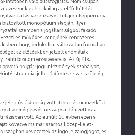
 tekintetében való állásfoglalás. Nem csupán
végzésének ez logikailag az előfeltételét
 nyilvántartás vezetésével, tulajdonképpen egy
ára biztosított monopólium alapján. Ilyen
yzattal szemben a jogállamiságból fakadó
rvezeti és működési rendjének rendszeres
kérdésben, hogy indokolt-e változatlan formában
etőséget az előzőekben jelzett anomáliák
iránti bizalom erősítésére is. Az új Ptk.
alapvető polgári jogi intézmények szabályait,
kintő, stratégiai jellegű döntésre van szükség.
 jelentős újdonság volt, itthon és nemzetközi
rópában még kevés országban létezett ez a
eti fázisban volt. Az elmúlt 10 évben ezen a
éldáját követve ma már számos közép-kelet-
 országban bevezették az ingó jelzálogjogot, és