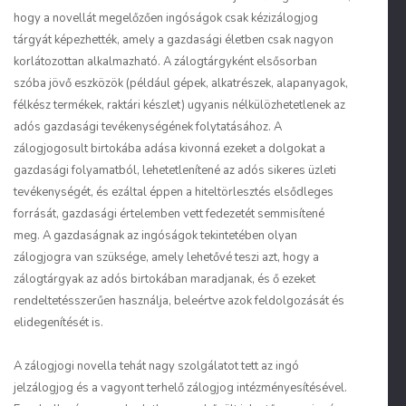
hogy a novellát megelőzően ingóságok csak kézizálogjog
tárgyát képezhették, amely a gazdasági életben csak nagyon
korlátozottan alkalmazható. A zálogtárgyként elsősorban
szóba jövő eszközök (például gépek, alkatrészek, alapanyagok,
félkész termékek, raktári készlet) ugyanis nélkülözhetetlenek az
adós gazdasági tevékenységének folytatásához. A
zálogjogosult birtokába adása kivonná ezeket a dolgokat a
gazdasági folyamatból, lehetetlenítené az adós sikeres üzleti
tevékenységét, és ezáltal éppen a hiteltörlesztés elsődleges
forrását, gazdasági értelemben vett fedezetét semmisítené
meg. A gazdaságnak az ingóságok tekintetében olyan
zálogjogra van szüksége, amely lehetővé teszi azt, hogy a
zálogtárgyak az adós birtokában maradjanak, és ő ezeket
rendeltetésszerűen használja
, beleértve azok feldolgozását és
elidegenítését is.
A zálogjogi novella tehát nagy szolgálatot tett az ingó
jelzálogjog és a vagyont terhelő zálogjog intézményesítésével.