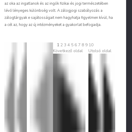
az oka
az ingatlanok és az ingók fizikai és jogi természetében
lévő lényeges különbség
volt. A zálogjogi szabályozás a
zálogtárgyak e sajátosságait nem hagyhatja figyelmen kívül, ha
a cél az, hogy az új intézményeket a gyakorlat befogadja.
1
2
3
4
5
6
7
8
9
10
Következő oldal
Utolsó oldal