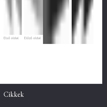
Első oldal
Előző oldal
Cikkek