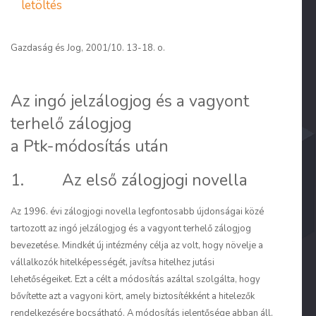
letöltés
Gazdaság és Jog, 2001/10. 13-18. o.
Az ingó jelzálogjog és a vagyont
terhelő zálogjog
a Ptk-módosítás után
1. Az első zálogjogi novella
Az 1996. évi zálogjogi novella legfontosabb újdonságai közé
tartozott az ingó jelzálogjog és a vagyont terhelő zálogjog
bevezetése. Mindkét új intézmény célja az volt, hogy növelje a
vállalkozók hitelképességét, javítsa hitelhez jutási
lehetőségeiket. Ezt a célt a módosítás azáltal szolgálta, hogy
bővítette azt a vagyoni kört, amely biztosítékként a hitelezők
rendelkezésére bocsátható. A módosítás jelentősége abban áll,