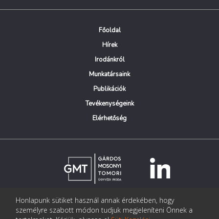
Főoldal
Hírek
Irodánkról
Munkatársaink
Publikációk
Tevékenységeink
Elérhetőség
Honlapunk sütiket használ annak érdekében, hogy
© Copyright Gárdos Mosonyi Tomori Ügyvédi Iroda
személyre szabott módon tudjuk megjeleníteni Önnek a
postmaster@gmtlegal.hu