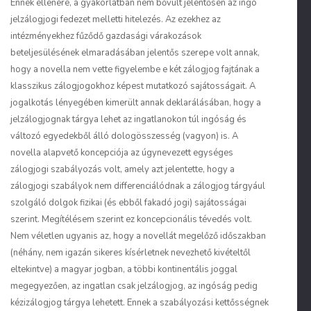
Ennek ellenére, a gyakorlatban nem bővült jelentősen az ingó
jelzálogjogi fedezet melletti hitelezés. Az ezekhez az
intézményekhez fűződő gazdasági várakozások
beteljesülésének elmaradásában jelentős szerepe volt annak,
hogy a novella nem vette figyelembe e két zálogjog fajtának a
klasszikus zálogjogokhoz képest mutatkozó sajátosságait. A
jogalkotás lényegében kimerült annak deklarálásában, hogy a
jelzálogjognak tárgya lehet az ingatlanokon túl ingóság és
változó egyedekből álló dologösszesség (vagyon) is. A
novella alapvető koncepciója az úgynevezett egységes
zálogjogi szabályozás volt, amely azt jelentette, hogy a
zálogjogi szabályok nem differenciálódnak a zálogjog tárgyául
szolgáló dolgok fizikai (és ebből fakadó jogi) sajátosságai
szerint. Megítélésem szerint ez koncepcionális tévedés volt.
Nem véletlen ugyanis az, hogy a novellát megelőző időszakban
(néhány, nem igazán sikeres kísérletnek nevezhető kivételtől
eltekintve) a magyar jogban, a többi kontinentális joggal
megegyezően, az ingatlan csak jelzálogjog, az ingóság pedig
kézizálogjog tárgya lehetett. Ennek a szabályozási kettősségnek