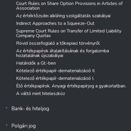
Court Rules on Share Option Provisions in Articles of
Association
Az értéktőzsdei alklíring szolgáltatás szabályai
Indirect Approaches to a Squeeze-Out
Supreme Court Rules on Transfer of Limited Liability
Company Quotas
Rövid összefoglaló a tőkepiaci törvényről
Az értékpapírok átalakításának és forgalomba
hozatalának újszabályai
Határidők a Gt.-ben
Kötelező értékpapír-dematerializáció II.
Kötelező értékpapír-dematerializáció I.
Élő értékpapírok. Anyagi értékpapírjog a gyakorlatban.
A váltó mint hiteleszköz
Bank- és hiteljog
Polgári jog