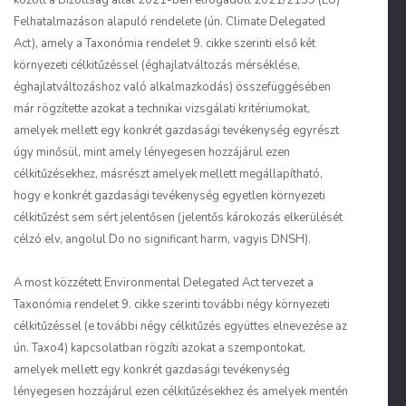
között a Bizottság által 2021-ben elfogadott 2021/2139 (EU)
Felhatalmazáson alapuló rendelete (ún. Climate Delegated
Act), amely a Taxonómia rendelet 9. cikke szerinti első két
környezeti célkitűzéssel (éghajlatváltozás mérséklése,
éghajlatváltozáshoz való alkalmazkodás) összefüggésében
már rögzítette azokat a technikai vizsgálati kritériumokat,
amelyek mellett egy konkrét gazdasági tevékenység egyrészt
úgy minősül, mint amely lényegesen hozzájárul ezen
célkitűzésekhez, másrészt amelyek mellett megállapítható,
hogy e konkrét gazdasági tevékenység egyetlen környezeti
célkitűzést sem sért jelentősen (jelentős károkozás elkerülését
célzó elv, angolul Do no significant harm, vagyis DNSH).
A most közzétett Environmental Delegated Act tervezet a
Taxonómia rendelet 9. cikke szerinti további négy környezeti
célkitűzéssel (e további négy célkitűzés együttes elnevezése az
ún. Taxo4) kapcsolatban rögzíti azokat a szempontokat,
amelyek mellett egy konkrét gazdasági tevékenység
lényegesen hozzájárul ezen célkitűzésekhez és amelyek mentén