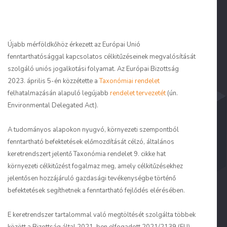
Újabb mérföldkőhöz érkezett az Európai Unió
fenntarthatósággal kapcsolatos célkitűzéseinek megvalósítását
szolgáló uniós jogalkotási folyamat. Az Európai Bizottság
2023. április 5-én közzétette a
Taxonómiai rendelet
felhatalmazásán alapuló legújabb
rendelet tervezetét
(ún.
Environmental Delegated Act).
A tudományos alapokon nyugvó, környezeti szempontból
fenntartható befektetések előmozdítását célzó, általános
keretrendszert jelentő Taxonómia rendelet 9. cikke hat
környezeti célkitűzést fogalmaz meg, amely célkitűzésekhez
jelentősen hozzájáruló gazdasági tevékenységbe történő
befektetések segíthetnek a fenntartható fejlődés elérésében.
E keretrendszer tartalommal való megtöltését szolgálta többek