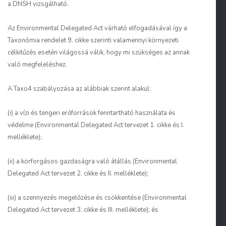
a DNSH vizsgálható.
Az Environmental Delegated Act várható elfogadásával így a
Taxonómia rendelet 9. cikke szerinti valamennyi környezeti
célkitűzés esetén világossá válik, hogy mi szükséges az annak
való megfeleléshez.
A Taxo4 szabályozása az alábbiak szerint alakul:
(i) a vízi és tengeri erőforrások fenntartható használata és
védelme (Environmental Delegated Act tervezet 1. cikke és I.
melléklete);
(ii) a körforgásos gazdaságra való átállás (Environmental
Delegated Act tervezet 2. cikke és II. melléklete);
(iii) a szennyezés megelőzése és csökkentése (Environmental
Delegated Act tervezet 3. cikke és III. melléklete); és