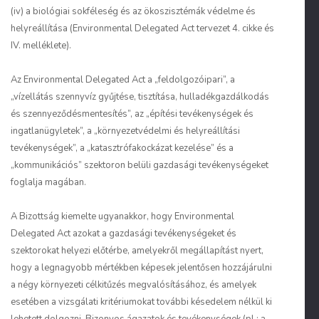
(iv) a biológiai sokféleség és az ökoszisztémák védelme és
helyreállítása (Environmental Delegated Act tervezet 4. cikke és
IV. melléklete).
Az Environmental Delegated Act a „feldolgozóipari”, a
„vízellátás szennyvíz gyűjtése, tisztítása, hulladékgazdálkodás
és szennyeződésmentesítés”, az „építési tevékenységek és
ingatlanügyletek”, a „környezetvédelmi és helyreállítási
tevékenységek”, a „katasztrófakockázat kezelése” és a
„kommunikációs” szektoron belüli gazdasági tevékenységeket
foglalja magában.
A Bizottság kiemelte ugyanakkor, hogy Environmental
Delegated Act azokat a gazdasági tevékenységeket és
szektorokat helyezi előtérbe, amelyekről megállapítást nyert,
hogy a legnagyobb mértékben képesek jelentősen hozzájárulni
a négy környezeti célkitűzés megvalósításához, és amelyek
esetében a vizsgálati kritériumokat további késedelem nélkül ki