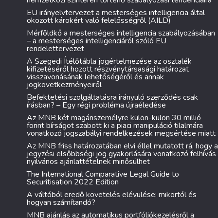
nemzetközi színtéren történő szabályozási tendenciáira
EU irányelvtervezet a mesterséges intelligencia által
okozott károkért való felelősségről (AILD)
Mérföldkő a mesterséges intelligencia szabályozásában
– a mesterséges intelligenciáról szóló EU
rendelettervezet
A Szegedi Ítélőtábla jogértelmezése az osztalék
kifizetéséről hozott részvénytársasági határozat
visszavonásának lehetőségéről és annak
jogkövetkezményeiről
Befektetési szolgáltatásra irányuló szerződés csak
írásban? – Egy régi probléma újraéledése
Az MNB két magánszemélyre külön-külön 30 millió
forint bírságot szabott ki a piaci manipuláció tilalmára
vonatkozó jogszabályi rendelkezések megsértése miatt
Az MNB friss határozatában elvi éllel mutatott rá, hogy a
jegyzési elsőbbségi jog gyakorlására vonatkozó felhívás
nyilvános ajánlattételnek minősülhet
The International Comparative Legal Guide to
Securitisation 2022 Edition
A váltóból eredő követelés elévülése: mikortól és
hogyan számítandó?
MNB ajánlás az automatikus portfóliókezelésről a