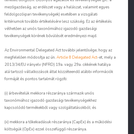
lehetett dolgozni. Bizonyos ágazatok és tevékenységek (pl.: a
mezőgazdaság, az erdészet vagy a halászat, valamint egyes
feldolgozóipari tevékenységek) esetében a vizsgálati
kritériumok további értékelésére lesz szükség. Ez az értékelés
vélhetően az uniós taxonómiához igazodó gazdasági
tevékenységek körének bővülését eredményezi majd.
Az Environmental Delegated Act további jelentősége, hogy az
megfelelően módosítja az ún.
Article 8 Delegated Act
-et, mely a
2013/34/EU irányelv (NFRD) 19a. vagy 29a. cikkének hatálya
alá tartozó vállalkozások által közzéteendő alábbi információk
formáját és pontos tartalmát rögzíti:
(i) árbevételük mekkora részaránya származik uniós
taxonómiához igazodó gazdasági tevékenységekhez
kapcsolódó termékekből vagy szolgáltatásokból; és
(ii) mekkora a tőkekiadásuk részaránya (CapEx) és a működési
költségük (OpEx) ezzel összefüggő részaránya.