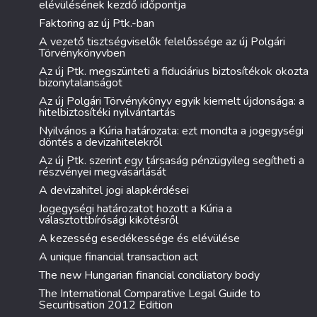
elévülésének kezdő időpontja
Faktoring az új Ptk.-ban
A vezető tisztségviselők felelőssége az új Polgári
Törvénykönyvben
Az új Ptk. megszünteti a fiduciárius biztosítékok okozta
bizonytalanságot
Az új Polgári Törvénykönyv egyik kiemelt újdonsága: a
hitelbiztosítéki nyilvántartás
Nyilvános a Kúria határozata: ezt mondta a jogegységi
döntés a devizahitelekről
Az új Ptk. szerint egy társaság pénzügyileg segítheti a
részvényei megvásárlását
A devizahitel jogi alapkérdései
Jogegységi határozatot hozott a Kúria a
választottbírósági kikötésről
A kezesség esedékessége és elévülése
A unique financial transaction act
The new Hungarian financial conciliatory body
The International Comparative Legal Guide to
Securitisation 2012 Edition