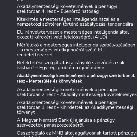
Akadálymentességi követelmények a pénzügyi
szektorban 4. rész – Ellenőrző hatóság
Kitekintés a mesterséges intelligencia hazai és a
nemzetközi színtéren történő szabályozási tendenciáira
EU irányelvtervezet a mesterséges intelligencia által
okozott károkért való felelősségről (AILD)
Mérföldkő a mesterséges intelligencia szabályozásában
– a mesterséges intelligenciáról szóló EU
rendelettervezet
Befektetési szolgáltatásra irányuló szerződés csak
írásban? – Egy régi probléma újraéledése
Akadálymentességi követelmények a pénzügyi szektorban 3.
rész - Mentesülés és könnyítések
Akadálymentességi követelmények a pénzügyi
szektorban 2. rész - Akadálymentességi követelmények
Akadálymentességi követelmények a pénzügyi
szektorban 1. rész - Kihirdették az Akadálymentességi
törvényt
A Magyar Nemzeti Bank új ajánlása a pénzügyi
szervezetek panaszkezeléséről
Összefoglaló az MNB által aggályosnak tartott pénzügyi