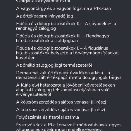
szolgáltatói gyakorlatokról
A vagyontárgy és a vagyon fogalma a Ptk.-ban
Az értékpapírra irányadó jog
Fidúcia és dologi biztosítékok II. – Az óvadék és a
rendhagyó zálogjog
Fidúcia és dologi biztosítékok III. – Rendhagyó
hitelbiztosítékok a csődjogban
Fidúcia és dologi biztosítékok I. – A fiduciárius
hitelbiztosítékok helyzete a törvénymódosításokat
követően
Az önálló zálogjog jogi természetéről
Dematerializált értékpapír óvadékba adása – a
dematerializált értékpapír mint a dologi jogok tárgya
A Kúria elvi határozata a jövőbeni követeléseken
alapított zálogjog felszámolási eljárásban való
érvényesüléséről
A kölcsönszerződés sajátos vonásai (II. rész)
A kölcsönszerződés sajátos vonásai (I. rész)
Folyószámla és fizetési számla
Észrevételek a Ptk. tervezett módosításának egyes
zálogjogi és kötelmi jogi rendelkezéseihez