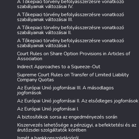
A Tőkepiaci törvény befolyásszerzésre vonatkozó
szabályainak változásai IV.
A Tőkepiaci törvény befolyásszerzésre vonatkozó
szabályainak változásai III.
A Tőkepiaci törvény befolyásszerzésre vonatkozó
szabályainak változásai II.
A Tőkepiaci törvény befolyásszerzésre vonatkozó
szabályainak változásai I.
Court Rules on Share Option Provisions in Articles of
Association
Indirect Approaches to a Squeeze-Out
Supreme Court Rules on Transfer of Limited Liability
Company Quotas
Az Európai Unió jogforrásai III. A másodlagos
jogforrások
Az Európai Unió jogforrásai II. Az elsődleges jogforrások
Az Európai Unió jogforrásai I.
A biztosítékok sorsa az engedményezés során
Kiszervezés lehetősége a pénzügyi, a befektetési és az
árutőzsdei szolgáltatók körében
Ismét a bankkonszolidációról