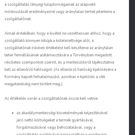
a szolgáltatás lényegi tulajdonságainak az alapvető
módosulását eredményezné vagy aránytalan terhet jelentene a
szolgáltatónak.
Annak érdekében, hogy e kivétel ne vezethessen ahhoz, hogy a
szolgáltató könnyen kibújik a kötelezettsége alól, a
szolgáltatónak írásbeli értékelést kell készítenie az aránytalan
teher fennállásának alátámasztására a Törvényben megadott
részletes szempontok szerint, és a mentesülésről tájékoztatnia
kell az ellenőrző hatóságot. (Az ellenőrző hatóság kijelölésére a
Kormány kapott felhatalmazást, azonban e kijelölés a cikk
megjelenéséig nem történt meg.)
Az értékelés során a szolgáltatónak össze kell vetnie
az akadálymentességi követelmények teljesítésével
járó nettó költségeket a termék gyártásával,
forgalmazásával vagy behozatalával, vagy a
szolgáltatás nyújtásával kapcsolatban a gazdasági