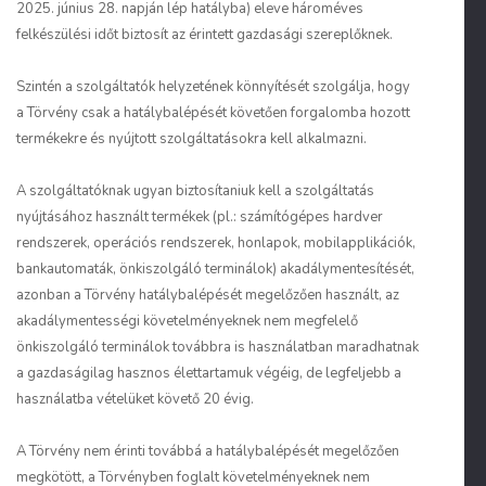
2025. június 28. napján lép hatályba) eleve hároméves
felkészülési időt biztosít az érintett gazdasági szereplőknek.
Szintén a szolgáltatók helyzetének könnyítését szolgálja, hogy
a Törvény csak a hatálybalépését követően forgalomba hozott
termékekre és nyújtott szolgáltatásokra kell alkalmazni.
A szolgáltatóknak ugyan biztosítaniuk kell a szolgáltatás
nyújtásához használt termékek (pl.: számítógépes hardver
rendszerek, operációs rendszerek, honlapok, mobilapplikációk,
bankautomaták, önkiszolgáló terminálok) akadálymentesítését,
azonban a Törvény hatálybalépését megelőzően használt, az
akadálymentességi követelményeknek nem megfelelő
önkiszolgáló terminálok továbbra is használatban maradhatnak
a gazdaságilag hasznos élettartamuk végéig, de legfeljebb a
használatba vételüket követő 20 évig.
A Törvény nem érinti továbbá a hatálybalépését megelőzően
megkötött, a Törvényben foglalt követelményeknek nem