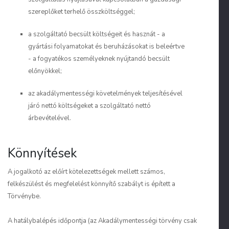
szereplőket terhelő összköltséggel;
a szolgáltató becsült költségeit és hasznát - a
gyártási folyamatokat és beruházásokat is beleértve
- a fogyatékos személyeknek nyújtandó becsült
előnyökkel;
az akadálymentességi követelmények teljesítésével
járó nettó költségeket a szolgáltató nettó
árbevételével.
Könnyítések
A jogalkotó az előírt kötelezettségek mellett számos,
felkészülést és megfelelést könnyítő szabályt is épített a
Törvénybe.
A hatálybalépés időpontja (az Akadálymentességi törvény csak