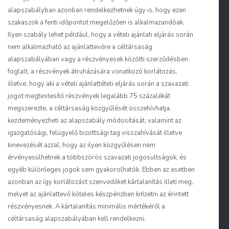
alapszabályban azonban rendelkezhetnek úgy is, hogy ezen
szakaszok a fenti időpontot megelőzően is alkalmazandóak.
Ilyen szabály lehet például, hogy a vételi ajánlati eljárás során
nem alkalmazható az ajánlattevőre a céltársaság
alapszabályában vagy a részvényesek közötti szerződésben
foglalt, a részvények átruházására vonatkozó korlátozás,
illetve, hogy aki a vételi ajánlattételi eljárás során a szavazati
jogot megtestesítő részvények legalább 75 százalékát
megszerezte, a céltársaság közgyűlését összehívhatja,
kezdeményezheti az alapszabály módosítását, valamint az
igazgatósági, felügyelő bizottsági tag visszahívását illetve
kinevezését azzal, hogy az ilyen közgyűlésen nem
érvényesülhetnek a többszörös szavazati jogosultságok, és
egyéb különleges jogok sem gyakorolhatók. Ebben az esetben
azonban az így korlátozást szenvedőket kártalanítás illeti meg,
melyet az ajánlattevő köteles készpénzben kifizetni az érintett
részvényesnek. A kártalanítás minimális mértékéről a
céltársaság alapszabályában kell rendelkezni.