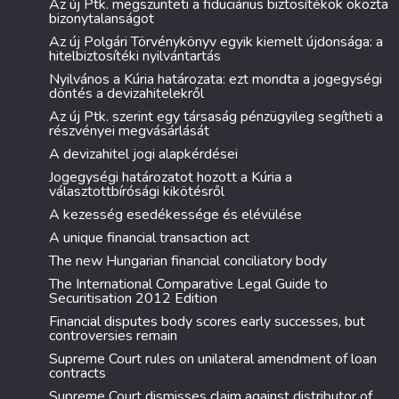
Az új Ptk. megszünteti a fiduciárius biztosítékok okozta
bizonytalanságot
Az új Polgári Törvénykönyv egyik kiemelt újdonsága: a
hitelbiztosítéki nyilvántartás
Nyilvános a Kúria határozata: ezt mondta a jogegységi
döntés a devizahitelekről
Az új Ptk. szerint egy társaság pénzügyileg segítheti a
részvényei megvásárlását
A devizahitel jogi alapkérdései
Jogegységi határozatot hozott a Kúria a
választottbírósági kikötésről
A kezesség esedékessége és elévülése
A unique financial transaction act
The new Hungarian financial conciliatory body
The International Comparative Legal Guide to
Securitisation 2012 Edition
Financial disputes body scores early successes, but
controversies remain
Supreme Court rules on unilateral amendment of loan
contracts
Supreme Court dismisses claim against distributor of