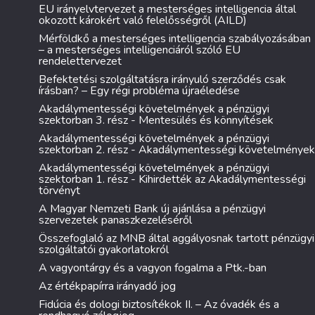
EU irányelvtervezet a mesterséges intelligencia által
okozott károkért való felelősségről (AILD)
Mérföldkő a mesterséges intelligencia szabályozásában
– a mesterséges intelligenciáról szóló EU
rendelettervezet
Befektetési szolgáltatásra irányuló szerződés csak
írásban? – Egy régi probléma újraéledése
Akadálymentességi követelmények a pénzügyi
szektorban 3. rész - Mentesülés és könnyítések
Akadálymentességi követelmények a pénzügyi
szektorban 2. rész - Akadálymentességi követelmények
Akadálymentességi követelmények a pénzügyi
szektorban 1. rész - Kihirdették az Akadálymentességi
törvényt
A Magyar Nemzeti Bank új ajánlása a pénzügyi
szervezetek panaszkezeléséről
Összefoglaló az MNB által aggályosnak tartott pénzügyi
szolgáltatói gyakorlatokról
A vagyontárgy és a vagyon fogalma a Ptk.-ban
Az értékpapírra irányadó jog
Fidúcia és dologi biztosítékok II. – Az óvadék és a