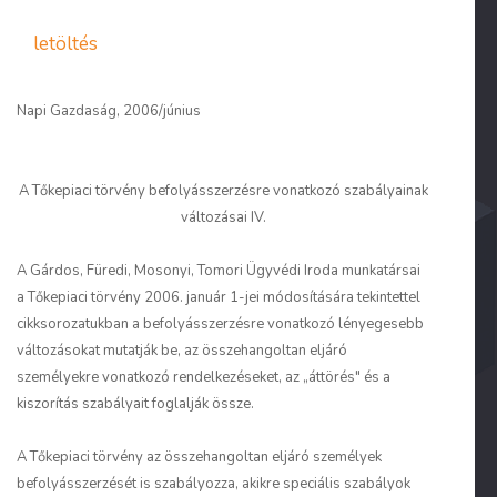
letöltés
Napi Gazdaság, 2006/június
A Tőkepiaci törvény befolyásszerzésre vonatkozó szabályainak
változásai IV.
A Gárdos, Füredi, Mosonyi, Tomori Ügyvédi Iroda munkatársai
a Tőkepiaci törvény 2006. január 1-jei módosítására tekintettel
cikksorozatukban a befolyásszerzésre vonatkozó lényegesebb
változásokat mutatják be, az összehangoltan eljáró
személyekre vonatkozó rendelkezéseket, az „áttörés" és a
kiszorítás szabályait foglalják össze.
A Tőkepiaci törvény az összehangoltan eljáró személyek
befolyásszerzését is szabályozza, akikre speciális szabályok