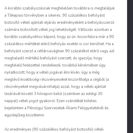
A korábbi szabályozásnak megfelelően továbbra is megtaláljuk
a Tőkepiaci törvényben a sikeres, 90 százalékos befolyást
biztosító vételi ajánlati eljárás eredményeként a befolyásszerző
számára biztosított vételi jog lehetőségét. Változás azonban a
korábbi szabályokhoz képest, hogy az ún. kiszorításra már a 90
százalékos mértéket elérő befolyás esetén is sor kerülhet. Ha a
befolyást szerző a céltársaságban 90 százalékot elérő vagy azt
meghaladó mértékű befolyást szerzett, és igazolja, hogy
megfelelő fedezettel rendelkezik, továbbá kérelmében úgy
nyilatkozott, hogy a vételi jogával élni kíván, úgy a még
meglévő kisebbségi részvényeseket kiszoríthatja a cégből (a
részvényeiket megvásárolhatja) azzal, hogy a vételi ajánlat
lezárását követő 3 hónapon belül (szemben az eddigi 30
nappal) vételi jogot gyakorol. Ezen szándékát köteles
bejelenteni a Pénzügyi Szervezetek Állami Felügyeleténél és
egyidejűleg közzétenni.
Az eredményes (90 százalékos befolyást biztosító) vételi