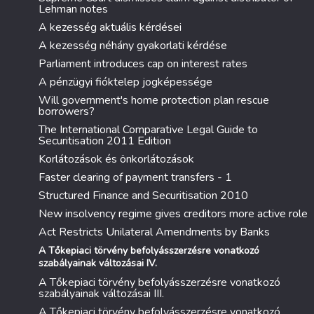
Lehman notes
A kezesség aktuális kérdései
A kezesség néhány gyakorlati kérdése
Parliament introduces cap on interest rates
A pénzügyi fióktelep jogképessége
Will government's home protection plan rescue
borrowers?
The International Comparative Legal Guide to
Securitisation 2011 Edition
Korlátozások és önkorlátozások
Faster clearing of payment transfers - 1
Structured Finance and Securitisation 2010
New insolvency regime gives creditors more active role
Act Restricts Unilateral Amendments by Banks
A Tőkepiaci törvény befolyásszerzésre vonatkozó
szabályainak változásai IV.
A Tőkepiaci törvény befolyásszerzésre vonatkozó
szabályainak változásai III.
A Tőkepiaci törvény befolyásszerzésre vonatkozó