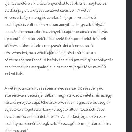
ajánlat esetére a kisrészvényeseket továbbra is megilleti az
eladási jog a befolyásszerzővel szemben. A vételi
kötelezettségre - vagyis az eladási jogra - vonatkozó
szabályok is változtak azonban annyiban, hogy a befolyást
szerző a fennmaradó részvények tulajdonosainak a befolyás
bejelentésének közzétételét követő 90 napon belüli írásbeli
kérésére akkor köteles megvásárolni a fennmaradó
részvényeket, ha a vételi ajánlati eljárás lezárásakor a
céltársaságban fennálló befolyása eléri (az eddigi szabályozás
szerint csak, ha meghaladja) a szavazati jogok több mint 90
százalékát.
A vételi jog vonatkozásában a megszerzendő részvények
ellenértéke a vételi ajánlatban meghatározott vételár és az egy
részvényre jutó saját tőke értéke közül a magasabb összeg. A
saját tőke a legutolsó, könyvvizsgáló által hitelesített éves
beszámolóban feltüntetett érték. Az eladási jog esetén ezen
szabály az ellenérték legkisebb összegének meghatározására
alkalmazandó.