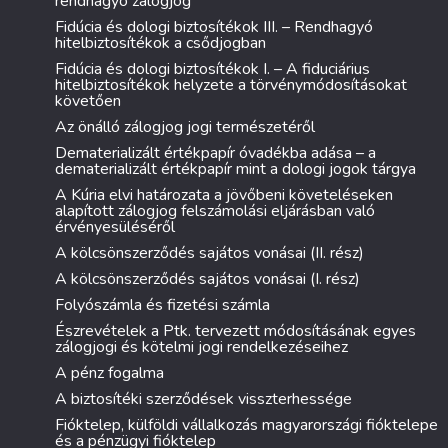
rendhagyó zálogjog
Fidúcia és dologi biztosítékok III. – Rendhagyó
hitelbiztosítékok a csődjogban
Fidúcia és dologi biztosítékok I. – A fiduciárius
hitelbiztosítékok helyzete a törvénymódosításokat
követően
Az önálló zálogjog jogi természetéről
Dematerializált értékpapír óvadékba adása – a
dematerializált értékpapír mint a dologi jogok tárgya
A Kúria elvi határozata a jövőbeni követeléseken
alapított zálogjog felszámolási eljárásban való
érvényesüléséről
A kölcsönszerződés sajátos vonásai (II. rész)
A kölcsönszerződés sajátos vonásai (I. rész)
Folyószámla és fizetési számla
Észrevételek a Ptk. tervezett módosításának egyes
zálogjogi és kötelmi jogi rendelkezéseihez
A pénz fogalma
A biztosítéki szerződések visszterhessége
Fióktelep, külföldi vállalkozás magyarországi fióktelepe
és a pénzügyi fióktelep