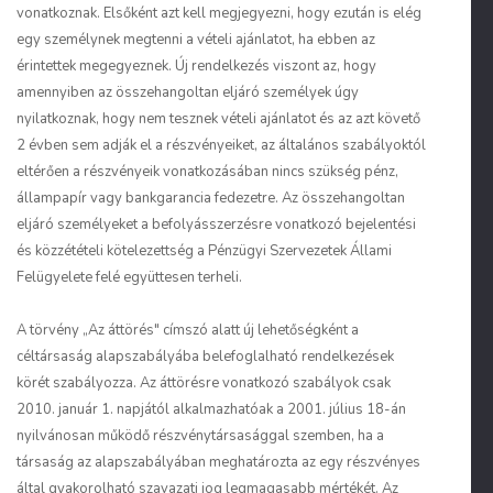
vonatkoznak. Elsőként azt kell megjegyezni, hogy ezután is elég
egy személynek megtenni a vételi ajánlatot, ha ebben az
érintettek megegyeznek. Új rendelkezés viszont az, hogy
amennyiben az összehangoltan eljáró személyek úgy
nyilatkoznak, hogy nem tesznek vételi ajánlatot és az azt követő
2 évben sem adják el a részvényeiket, az általános szabályoktól
eltérően a részvényeik vonatkozásában nincs szükség pénz,
állampapír vagy bankgarancia fedezetre. Az összehangoltan
eljáró személyeket a befolyásszerzésre vonatkozó bejelentési
és közzétételi kötelezettség a Pénzügyi Szervezetek Állami
Felügyelete felé együttesen terheli.
A törvény „Az áttörés" címszó alatt új lehetőségként a
céltársaság alapszabályába belefoglalható rendelkezések
körét szabályozza. Az áttörésre vonatkozó szabályok csak
2010. január 1. napjától alkalmazhatóak a 2001. július 18-án
nyilvánosan működő részvénytársasággal szemben, ha a
társaság az alapszabályában meghatározta az egy részvényes
által gyakorolható szavazati jog legmagasabb mértékét. Az