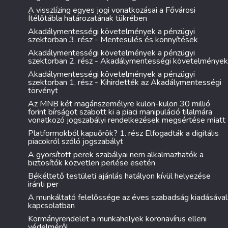
A visszlízing egyes jogi vonatkozásai a Fővárosi
Ítélőtábla határozatának tükrében
Akadálymentességi követelmények a pénzügyi
szektorban 3. rész - Mentesülés és könnyítések
Akadálymentességi követelmények a pénzügyi
szektorban 2. rész - Akadálymentességi követelmények
Akadálymentességi követelmények a pénzügyi
szektorban 1. rész - Kihirdették az Akadálymentességi
törvényt
Az MNB két magánszemélyre külön-külön 30 millió
forint bírságot szabott ki a piaci manipuláció tilalmára
vonatkozó jogszabályi rendelkezések megsértése miatt
Platformokból kapuőrök? 1. rész Elfogadták a digitális
piacokról szóló jogszabályt
A gyorsított perek szabályai nem alkalmazhatók a
biztosítók közvetlen perlése esetén
Békéltető testületi ajánlás hatályon kívül helyezése
iránti per
A munkáltató felelőssége az éves szabadság kiadásával
kapcsolatban
Kormányrendelet a munkahelyek koronavírus elleni
védelméről