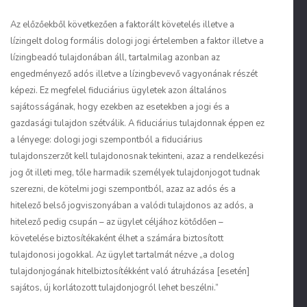
Az előzőekből következően a faktorált követelés illetve a
lízingelt dolog formális dologi jogi értelemben a faktor illetve a
lízingbeadó tulajdonában áll, tartalmilag azonban az
engedményező adós illetve a lízingbevevő vagyonának részét
képezi. Ez megfelel fiduciárius ügyletek azon általános
sajátosságának, hogy ezekben az esetekben a jogi és a
gazdasági tulajdon szétválik. A fiduciárius tulajdonnak éppen ez
a lényege: dologi jogi szempontból a fiduciárius
tulajdonszerzőt kell tulajdonosnak tekinteni, azaz a rendelkezési
jog őt illeti meg, tőle harmadik személyek tulajdonjogot tudnak
szerezni, de kötelmi jogi szempontból, azaz az adós és a
hitelező belső jogviszonyában a valódi tulajdonos az adós, a
hitelező pedig csupán – az ügylet céljához kötődően –
követelése biztosítékaként élhet a számára biztosított
tulajdonosi jogokkal. Az ügylet tartalmát nézve „a dolog
tulajdonjogának hitelbiztosítékként való átruházása [esetén]
sajátos, új korlátozott tulajdonjogról lehet beszélni.”