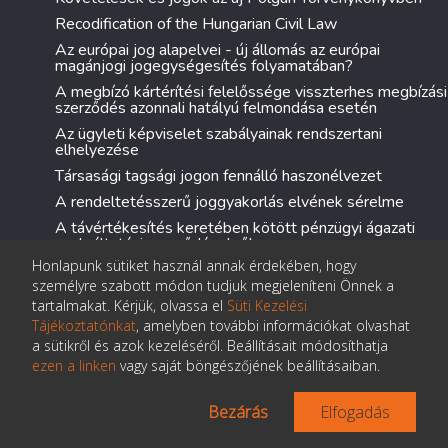
Recodification of the Hungarian Civil Law
Az európai jog alapelvei - új állomás az európai
magánjogi jogegységesítés folyamatában?
A megbízó kártérítési felelőssége visszterhes megbízási
szerződés azonnali hatályú felmondása esetén
Az ügyleti képviselet szabályainak rendszertani
elhelyezése
Társasági tagsági jogon fennálló haszonélvezet
A rendeltetésszerű joggyakorlás elvének sérelme
A távértékesítés keretében kötött pénzügyi ágazati
szolgáltatási szerződésekről
Honlapunk sütiket használ annak érdekében, hogy
Perújítás a választottbírósági eljárásban
személyre szabott módon tudjuk megjeleníteni Önnek a
Szerződésátruházás
tartalmakat. Kérjük, olvassa el
Süti Kezelési
Tartozásátvállalás mint nováció
Tájékoztatónkat
, amelyben további információkat olvashat
a sütikről és azok kezeléséről. Beállításait módosíthatja
A szoftverfelhasználói kockázatok csökkentésének
eszköze: a forráskódletét
ezen a linken
vagy saját böngészőjének beállításaiban.
A csődtörvény módosítása II.
Bezárás
Elfogadás
A csődtörvény módosítása I.
Az engedményezés az UNCITRAL egyezményben és a