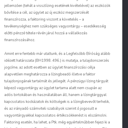
jellemzően (tehát a visszlízing esetének kivételével) az eszközök
bővítése a cél, az ügylet az új eszköz megszerzését
finanszírozza, a faktoring viszont a követelés – a
tevékenységhez nem szükséges vagyontárgy – esedékesség
előtti pénzzé tétele révén járul hozzá a vállalkozás
finanszírozásához.
Amint erre fentebb már utaltunk, és a Legfelsőbb Bíróság alább
idézett határozata (BH1998. 496.) is mutatja, a tulajdonszerzés
jogcíme, az adott esetben az ügylet finanszírozási célja
alapvetően meghatározza a lízingbeadó illetve a faktor
tulajdonjogának tartalmát és jellegét. A pénzügyi lízing tárgyát
képező vagyontárgy az ügylet tartama alatt nem csupán az
adós birtokában és használatában áll, hanem a lízingtárggyal
kapcsolatos kockázatok és költségek is a lízingbevevőt terhelik,
és az irányadó számviteli szabályok szerint ő jogosult e
vagyontárgyakkal kapcsolatos értékcsökkenést is elszámolni.
Faktoring esetén, ha lehet, a Ptk. még egyértelműbben fejezi ki a