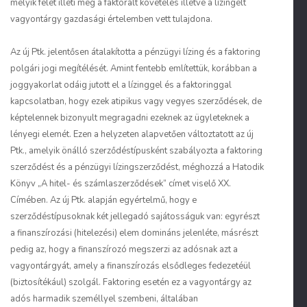
melyik felet illeti meg a faktorált követelés illetve a lízingelt
vagyontárgy gazdasági értelemben vett tulajdona.
Az új Ptk. jelentősen átalakította a pénzügyi lízing és a faktoring
polgári jogi megítélését. Amint fentebb említettük, korábban a
joggyakorlat odáig jutott el a lízinggel és a faktoringgal
kapcsolatban, hogy ezek atipikus vagy vegyes szerződések, de
képtelennek bizonyult megragadni ezeknek az ügyleteknek a
lényegi elemét. Ezen a helyzeten alapvetően változtatott az új
Ptk., amelyik önálló szerződéstípusként szabályozta a faktoring
szerződést és a pénzügyi lízingszerződést, méghozzá a Hatodik
Könyv „A hitel- és számlaszerződések” címet viselő XX.
Címében. Az új Ptk. alapján egyértelmű, hogy e
szerződéstípusoknak két jellegadó sajátosságuk van: egyrészt
a finanszírozási (hitelezési) elem domináns jelenléte, másrészt
pedig az, hogy a finanszírozó megszerzi az adósnak azt a
vagyontárgyát, amely a finanszírozás elsődleges fedezetéül
(biztosítékául) szolgál. Faktoring esetén ez a vagyontárgy az
adós harmadik személlyel szembeni, általában