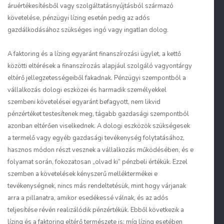
áruértékesítésből vagy szolgáltatásnyújtásból származó
követelése, pénzügyi lízing esetén pedig az adós
gazdálkodásához szükséges ingó vagy ingatlan dolog.
A faktoring és a lízing egyaránt finanszírozási ügylet, a kettő
közötti eltérések a finanszírozás alapjául szolgáló vagyontárgy
eltérő jellegzetességeiből fakadnak. Pénzügyi szempontból a
vállalkozás dologi eszközei és harmadik személyekkel
szembeni követelései egyaránt befagyott, nem likvid
pénzértéket testesítenek meg, tágabb gazdasági szempontból
azonban eltérően viselkednek. A dologi eszközök szükségesek
a termelő vagy egyéb gazdasági tevékenység folytatásához,
hasznos módon részt vesznek a vállalkozás működésében, és e
folyamat során, fokozatosan „olvad ki” pénzbeli értékük. Ezzel
szemben a követelések kényszerű melléktermékei e
tevékenységnek, nincs más rendeltetésük, mint hogy várjanak
arra a pillanatra, amikor esedékessé válnak, és az adós
teljesítése révén realizálódik pénzértékük. Ebből következik a
lízing és a faktoring eltérő természete is: míg lízing esetében