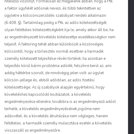
hitelezői viszonyt. Formálisan ez megjelenik abban, hogy a Ptk.
a faktor ügyfelét adósnak nevezi, és több tekintetben az
ügyletre a kölcsönszerződés szabályait rendeli alkalmazni
(6:408. §). Tartalmilag pedig a Ptk. az adós kötelezettségét
olyan feltételes kötelezettségként írja le, amely akkor áll be, ha
az engedményezett követelés kötelezettje esedékességkor nem
teljesít. A faktoring tehát abban különbözik a közönséges
kölcsöntől, hogy a törlesztés normál esetben a harmadik
személy kötelezett teljesítése révén történik; ha azonban e
teljesítés körül bármi probléma adódik, felszínre kerül az, ami
addig háttérbe szorult, de mindvégig jelen volt: az ügylet
kölcsön-jellege és, ebből adódóan, az adós fizetési
kötelezettsége. Az új szabályok alapján egyértelmű, hogy
követeléshez kapcsolódó kockázatok, a követelés
engedményezése ellenére, továbbra is az engedményező adóst
terhelik, a követelés engedményezésének jogcíme nem
adásvétel, és a követelés átruházása nem végleges, hanem
feltételes: a harmadik személy mulasztása esetén a követelés
visszaszáll az engedményezőre.