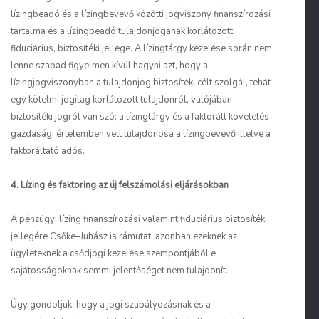
lízingbeadó és a lízingbevevő közötti jogviszony finanszírozási
tartalma és a lízingbeadó tulajdonjogának korlátozott,
fiduciárius, biztosítéki jellege. A lízingtárgy kezelése során nem
lenne szabad figyelmen kívül hagyni azt, hogy a
lízingjogviszonyban a tulajdonjog biztosítéki célt szolgál, tehát
egy kötelmi jogilag korlátozott tulajdonról, valójában
biztosítéki jogról van szó; a lízingtárgy és a faktorált követelés
gazdasági értelemben vett tulajdonosa a lízingbevevő illetve a
faktoráltató adós.
4. Lízing és faktoring az új felszámolási eljárásokban
A pénzügyi lízing finanszírozási valamint fiduciárius biztosítéki
jellegére Csőke–Juhász is rámutat, azonban ezeknek az
ügyleteknek a csődjogi kezelése szempontjából e
sajátosságoknak semmi jelentőséget nem tulajdonít.
Úgy gondoljuk, hogy a jogi szabályozásnak és a