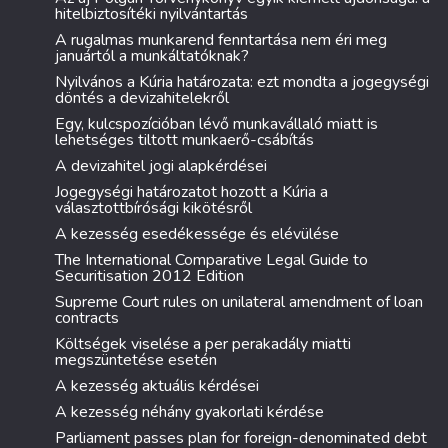
hitelbiztosítéki nyilvántartás
A rugalmas munkarend fenntartása nem éri meg
januártól a munkáltatóknak?
Nyilvános a Kúria határozata: ezt mondta a jogegységi
döntés a devizahitelekről
Egy, kulcspozícióban lévő munkavállaló miatt is
lehetséges tiltott munkaerő-csábítás
A devizahitel jogi alapkérdései
Jogegységi határozatot hozott a Kúria a
választottbírósági kikötésről
A kezesség esedékessége és elévülése
The International Comparative Legal Guide to
Securitisation 2012 Edition
Supreme Court rules on unilateral amendment of loan
contracts
Költségek viselése a per perakadály miatti
megszüntetése esetén
A kezesség aktuális kérdései
A kezesség néhány gyakorlati kérdése
Parliament passes plan for foreign-denominated debt