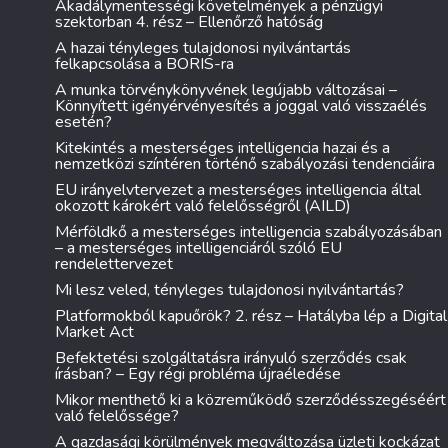
Akadálymentességi követelmények a pénzügyi
szektorban 4. rész – Ellenőrző hatóság
A hazai tényleges tulajdonosi nyilvántartás
felkapcsolása a BORIS-ra
A munka törvénykönyvének legújabb változásai –
Könnyített igényérvényesítés a joggal való visszaélés
esetén?
Kitekintés a mesterséges intelligencia hazai és a
nemzetközi színtéren történő szabályozási tendenciáira
EU irányelvtervezet a mesterséges intelligencia által
okozott károkért való felelősségről (AILD)
Mérföldkő a mesterséges intelligencia szabályozásában
– a mesterséges intelligenciáról szóló EU
rendelettervezet
Mi lesz veled, tényleges tulajdonosi nyilvántartás?
Platformokból kapuőrök? 2. rész – Hatályba lép a Digital
Market Act
Befektetési szolgáltatásra irányuló szerződés csak
írásban? – Egy régi probléma újraéledése
Mikor menthető ki a közreműködő szerződésszegéséért
való felelőssége?
A gazdasági körülmények megváltozása üzleti kockázat