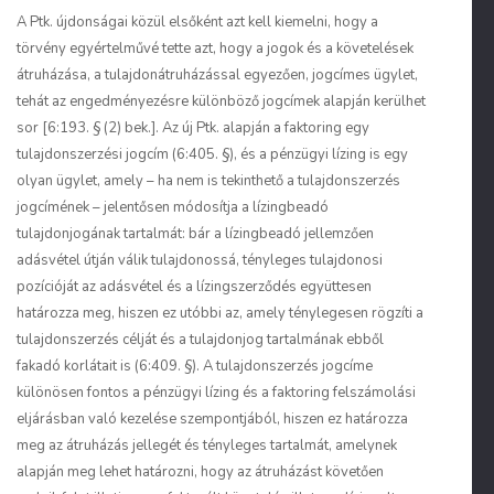
A Ptk. újdonságai közül elsőként azt kell kiemelni, hogy a
törvény egyértelművé tette azt, hogy a jogok és a követelések
átruházása, a tulajdonátruházással egyezően, jogcímes ügylet,
tehát az engedményezésre különböző jogcímek alapján kerülhet
sor [6:193. § (2) bek.]. Az új Ptk. alapján a faktoring egy
tulajdonszerzési jogcím (6:405. §), és a pénzügyi lízing is egy
olyan ügylet, amely – ha nem is tekinthető a tulajdonszerzés
jogcímének – jelentősen módosítja a lízingbeadó
tulajdonjogának tartalmát: bár a lízingbeadó jellemzően
adásvétel útján válik tulajdonossá, tényleges tulajdonosi
pozícióját az adásvétel és a lízingszerződés együttesen
határozza meg, hiszen ez utóbbi az, amely ténylegesen rögzíti a
tulajdonszerzés célját és a tulajdonjog tartalmának ebből
fakadó korlátait is (6:409. §). A tulajdonszerzés jogcíme
különösen fontos a pénzügyi lízing és a faktoring felszámolási
eljárásban való kezelése szempontjából, hiszen ez határozza
meg az átruházás jellegét és tényleges tartalmát, amelynek
alapján meg lehet határozni, hogy az átruházást követően