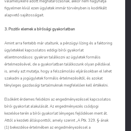
valamelyikére adott meghatározásnak, akkor nem hagyhatja
figyelmen kívül ezen ügyletek immár törvényben is kodifikált
alapvető sajátosságait.
3. Pozitív elemek a bírósági gyakorlatban
Amint arra fentebb már utaltunk, a pénzügyi lízing és a faktoring
ügyletekkel kapcsolatos eddigi bírói gyakorlat
ellentmondásos: gyakran találkozni az ügyletek formális
értelmezésével, de a gyakorlatban találkozunk olyan példával
is, amely azt mutatja, hogy a felszámolási eljárásokban el lehet
szakadni a jogügyletek formális értelmezésétől, és azokat
tényleges gazdasági tartalmuknak megfelelően kell értékelni.
Elsőként érdemes felidézni az engedményezéssel kapcsolatos
bírói gyakorlat alakulását. Az engedményezés csődjogi
kezelése terén a bírói gyakorlat lényeges fejlődésen ment át.
Attól a kezdeti állásponttól, amely szerint „A Ptk. 329. §-ának
(1) bekezdése értelmében az engedményezéssel a