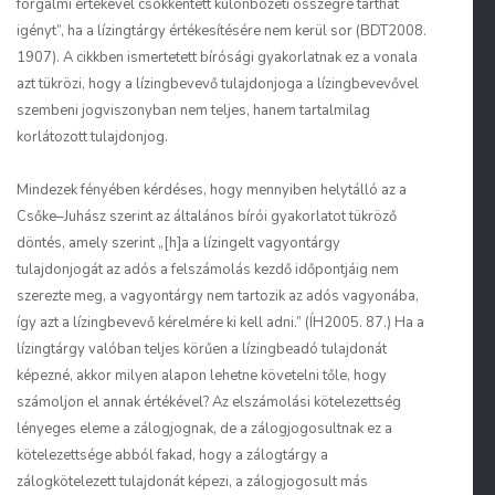
forgalmi értékével csökkentett különbözeti összegre tarthat
igényt”, ha a lízingtárgy értékesítésére nem kerül sor (BDT2008.
1907). A cikkben ismertetett bírósági gyakorlatnak ez a vonala
azt tükrözi, hogy a lízingbevevő tulajdonjoga a lízingbevevővel
szembeni jogviszonyban nem teljes, hanem tartalmilag
korlátozott tulajdonjog.
Mindezek fényében kérdéses, hogy mennyiben helytálló az a
Csőke–Juhász szerint az általános bírói gyakorlatot tükröző
döntés, amely szerint „[h]a a lízingelt vagyontárgy
tulajdonjogát az adós a felszámolás kezdő időpontjáig nem
szerezte meg, a vagyontárgy nem tartozik az adós vagyonába,
így azt a lízingbevevő kérelmére ki kell adni.” (ÍH2005. 87.) Ha a
lízingtárgy valóban teljes körűen a lízingbeadó tulajdonát
képezné, akkor milyen alapon lehetne követelni tőle, hogy
számoljon el annak értékével? Az elszámolási kötelezettség
lényeges eleme a zálogjognak, de a zálogjogosultnak ez a
kötelezettsége abból fakad, hogy a zálogtárgy a
zálogkötelezett tulajdonát képezi, a zálogjogosult más