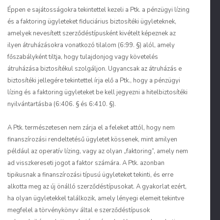
Éppen e sajátosságokra tekintettel kezeli a Ptk. a pénzügyi lízing
és a faktoring ügyleteket fiduciárius biztosítéki ügyleteknek,
amelyek nevesített szerződéstípusként kivételt képeznek az
ilyen átruházásokra vonatkozó tilalom (6:99. §) alól, amely
főszabályként tiltja, hogy tulajdonjog vagy követelés
átruházása biztosítékul szolgáljon. Ugyancsak az átruházás e
biztosítéki jellegére tekintettel írja elő a Ptk., hogy a pénzügyi
lízing és a faktoring ügyleteket be kell jegyezni a hitelbiztosítéki
nyilvántartásba (6:406. § és 6:410. §).
A Ptk. természetesen nem zárja el a feleket attól, hogy nem
finanszírozási rendeltetésű ügyletet kössenek, mint amilyen
például az operatív lízing, vagy az olyan „faktoring”, amely nem
ad visszkereseti jogot a faktor számára. A Ptk. azonban
tipikusnak a finanszírozási típusú ügyleteket tekinti, és erre
alkotta meg az új önálló szerződéstípusokat. A gyakorlat ezért,
ha olyan ügyletekkel találkozik, amely lényegi elemeit tekintve
megfelel a törvénykönyv által e szerződéstípusok