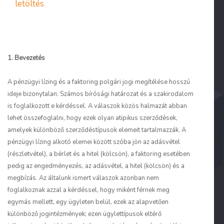
letöltés
1. Bevezetés
A pénzügyi lízing és a faktoring polgári jogi megítélése hosszú
ideje bizonytalan. Számos bírósági határozat és a szakirodalom
is foglalkozott e kérdéssel. A válaszok közös halmazát abban
lehet összefoglalni, hogy ezek olyan atipikus szerződések,
amelyek különböző szerződéstípusok elemeit tartalmazzák. A
pénzügyi lízing alkotó elemei között szóba jön az adásvétel
(részletvétel), a bérlet és a hitel (kölcsön), a faktoring esetében
pedig az engedményezés, az adásvétel, a hitel (kölcsön) és a
megbízás. Az általunk ismert válaszok azonban nem
foglalkoznak azzal a kérdéssel, hogy miként férnek meg
egymás mellett, egy ügyleten belül, ezek az alapvetően
különböző jogintézmények; ezen ügylettípusok eltérő