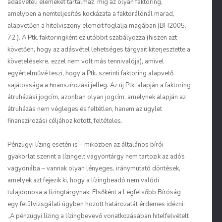
adásvételi elemeket tartalmaz, míg az olyan faktoring,
amelyben a nemteljesítés kockázata a faktorálónál marad,
alapvetően a hitelviszony elemeit foglalja magában (BH2005.
72.). A Ptk. faktoringként ez utóbbit szabályozza (hiszen azt
követően, hogy az adásvétel lehetséges tárgyait kiterjesztette a
követelésekre, ezzel nem volt más tennivalója), amivel
egyértelművé teszi, hogy a Ptk. szerinti faktoring alapvető
sajátossága a finanszírozási jelleg. Az új Ptk. alapján a faktoring
átruházási jogcím, azonban olyan jogcím, amelynek alapján az
átruházás nem végleges és feltétlen, hanem az ügylet
finanszírozási céljához kötött, feltételes.
Pénzügyi lízing esetén is – miközben az általános bírói
gyakorlat szerint a lízingelt vagyontárgy nem tartozik az adós
vagyonába – vannak olyan lényeges, iránymutató döntések,
amelyek azt fejezik ki, hogy a lízingbeadó nem valódi
tulajdonosa a lízingtárgynak. Elsőként a Legfelsőbb Bíróság
egy felülvizsgálati ügyben hozott határozatát érdemes idézni:
„A pénzügyi lízing a lízingbevevő vonatkozásában hitelfelvételt