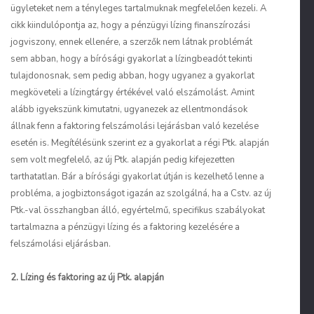
ügyleteket nem a tényleges tartalmuknak megfelelően kezeli. A
cikk kiindulópontja az, hogy a pénzügyi lízing finanszírozási
jogviszony, ennek ellenére, a szerzők nem látnak problémát
sem abban, hogy a bírósági gyakorlat a lízingbeadót tekinti
tulajdonosnak, sem pedig abban, hogy ugyanez a gyakorlat
megköveteli a lízingtárgy értékével való elszámolást. Amint
alább igyekszünk kimutatni, ugyanezek az ellentmondások
állnak fenn a faktoring felszámolási lejárásban való kezelése
esetén is. Megítélésünk szerint ez a gyakorlat a régi Ptk. alapján
sem volt megfelelő, az új Ptk. alapján pedig kifejezetten
tarthatatlan. Bár a bírósági gyakorlat útján is kezelhető lenne a
probléma, a jogbiztonságot igazán az szolgálná, ha a Cstv. az új
Ptk.-val összhangban álló, egyértelmű, specifikus szabályokat
tartalmazna a pénzügyi lízing és a faktoring kezelésére a
felszámolási eljárásban.
2. Lízing és faktoring az új Ptk. alapján