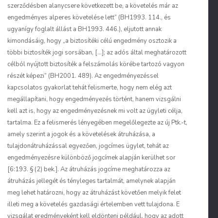
szerződésben alanycsere következett be, a követelés már az
engedményes alperes követelése lett” (BH1993. 114., és
ugyanígy foglalt állást a BH1993. 446.), eljutott annak
kimondásáig, hogy „a biztosítéki célú engedmény osztozik a
többi biztosíték jogi sorsában, […]; az adós által meghatározott
célból nyújtott biztosíték a felszámolás körébe tartozó vagyon
részét képezi” (BH2001. 489). Az engedményezéssel
kapcsolatos gyakorlat tehát felismerte, hogy nem elég azt
megállapítani, hogy engedményezés történt, hanem vizsgálni
kell azt is, hogy az engedményezésnek mi volt az ügyleti célja,
tartalma. Ez a felismerés lényegében megelőlegezte az új Ptk.-t,
amely szerint a jogok és a követelések átruházása, a
tulajdonátruházással egyezően, jogcímes ügylet, tehát az
engedményezésre különböző jogcímek alapján kerülhet sor
[6:193. § (2) bek.]. Az átruházás jogcíme meghatározza az
átruházás jellegét és tényleges tartalmát, amelynek alapján
meg lehet határozni, hogy az átruházást követően melyik felet
illeti meg a követelés gazdasági értelemben vett tulajdona. E
vizsgálat eredményeként kell eldönteni például, hogy az adott