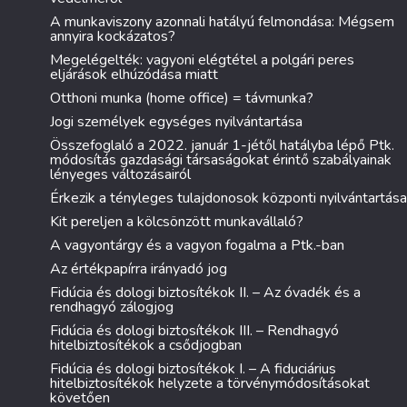
A munkaviszony azonnali hatályú felmondása: Mégsem
annyira kockázatos?
Megelégelték: vagyoni elégtétel a polgári peres
eljárások elhúzódása miatt
Otthoni munka (home office) = távmunka?
Jogi személyek egységes nyilvántartása
Összefoglaló a 2022. január 1-jétől hatályba lépő Ptk.
módosítás gazdasági társaságokat érintő szabályainak
lényeges változásairól
Érkezik a tényleges tulajdonosok központi nyilvántartása
Kit pereljen a kölcsönzött munkavállaló?
A vagyontárgy és a vagyon fogalma a Ptk.-ban
Az értékpapírra irányadó jog
Fidúcia és dologi biztosítékok II. – Az óvadék és a
rendhagyó zálogjog
Fidúcia és dologi biztosítékok III. – Rendhagyó
hitelbiztosítékok a csődjogban
Fidúcia és dologi biztosítékok I. – A fiduciárius
hitelbiztosítékok helyzete a törvénymódosításokat
követően