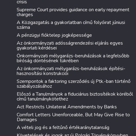
crisis
Supreme Court provides guidance on early repayment
charges
A Közigazgatás a gyakorlatban című folyóirat júniusi
száma
A pénzügyi fióktelep jogképessége
Az önkormányzati adósságrendezési eljárás egyes
gyakorlati kérdései
Önkormányzati mélygarázs-beruházások a legfelsőbb
bíróság döntésének tükrében
Az önkormányzati mélygarázs-beruházások építési-
hasznosítási konstrukciói
Szempontok a faktoring szerződés új Ptk.-ban történő
szabályozásához
Előszó a Tanulmányok a fiduciárius biztosítékok köréből
című tanulmánykötethez
Act Restricts Unilateral Amendments by Banks
Comfort Letters Unenforceable, But May Give Rise to
Damages
A vételi jog és a feltűnő értékaránytalanság
Követelések és jogok az új Polgári Törvénykönyvben