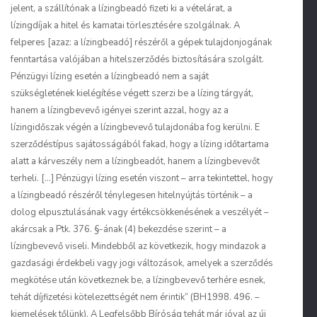
jelent, a szállítónak a lízingbeadó fizeti ki a vételárat, a
lízingdíjak a hitel és kamatai törlesztésére szolgálnak. A
felperes [azaz: a lízingbeadó] részéről a gépek tulajdonjogának
fenntartása valójában a hitelszerződés biztosítására szolgált.
Pénzügyi lízing esetén a lízingbeadó nem a saját
szükségletének kielégítése végett szerzi be a lízing tárgyát,
hanem a lízingbevevő igényei szerint azzal, hogy az a
lízingidőszak végén a lízingbevevő tulajdonába fog kerülni. E
szerződéstípus sajátosságából fakad, hogy a lízing időtartama
alatt a kárveszély nem a lízingbeadót, hanem a lízingbevevőt
terheli. […] Pénzügyi lízing esetén viszont – arra tekintettel, hogy
a lízingbeadó részéről ténylegesen hitelnyújtás történik – a
dolog elpusztulásának vagy értékcsökkenésének a veszélyét –
akárcsak a Ptk. 376. §-ának (4) bekezdése szerint – a
lízingbevevő viseli. Mindebből az következik, hogy mindazok a
gazdasági érdekbeli vagy jogi változások, amelyek a szerződés
megkötése után következnek be, a lízingbevevő terhére esnek,
tehát díjfizetési kötelezettségét nem érintik” (BH1998. 496. –
kiemelések tőlünk). A Legfelsőbb Bíróság tehát már jóval az új