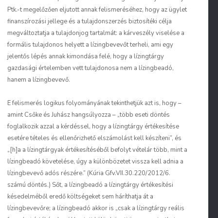
Ptk.-t megelőzően eljutott annak felismeréséhez, hogy az ügylet
finanszírozási jellege és a tulajdonszerzés biztosítéki célja
megváltoztatja a tulajdonjog tartalmát: a kárveszély viselése a
formális tulajdonos helyett a lízingbevevőt terheli, ami egy
jelentős lépés annak kimondása felé, hogy a lízingtárgy
gazdasági értelemben vett tulajdonosa nem a lízingbeadó,
hanem a lízingbevevő.
E felismerés logikus folyományának tekinthetjük azt is, hogy –
amint Csőke és Juhász hangsúlyozza – „több eseti döntés
foglalkozik azzal a kérdéssel, hogy a lízingtárgy értékesítése
esetére tételes és ellenőrizhető elszámolást kell készíteni”, és
„[h]a a lízingtárgyak értékesítéséből befolyt vételár több, mint a
lízingbeadó követelése, úgy a különbözetet vissza kell adnia a
lízingbevevő adós részére.” (Kúria Gfv.VII.30.220/2012/6.
számú döntés.) Sőt, a lízingbeadó a lízingtárgy értékesítési
késedelméből eredő költségeket sem háríthatja át a
lízingbevevőre; a lízingbeadó akkor is „csak a lízingtárgy reális