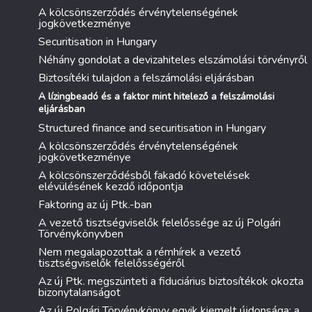
A kölcsönszerződés érvénytelenségének
jogkövetkezménye
Securitisation in Hungary
Néhány gondolat a devizahiteles elszámolási törvényről
Biztosítéki tulajdon a felszámolási eljárásban
A lízingbeadó és a faktor mint hitelező a felszámolási
eljárásban
Structured finance and securitisation in Hungary
A kölcsönszerződés érvénytelenségének
jogkövetkezménye
A kölcsönszerződésből fakadó követelések
elévülésének kezdő időpontja
Faktoring az új Ptk.-ban
A vezető tisztségviselők felelőssége az új Polgári
Törvénykönyvben
Nem megalapozottak a rémhírek a vezető
tisztségviselők felelősségéről
Az új Ptk. megszünteti a fiduciárius biztosítékok okozta
bizonytalanságot
Az új Polgári Törvénykönyv egyik kiemelt újdonsága: a