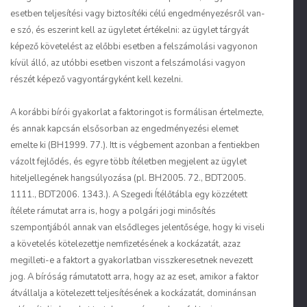
esetben teljesítési vagy biztosítéki célú engedményezésről van-
e szó, és eszerint kell az ügyletet értékelni: az ügylet tárgyát
képező követelést az előbbi esetben a felszámolási vagyonon
kívül álló, az utóbbi esetben viszont a felszámolási vagyon
részét képező vagyontárgyként kell kezelni.
A korábbi bírói gyakorlat a faktoringot is formálisan értelmezte,
és annak kapcsán elsősorban az engedményezési elemet
emelte ki (BH1999. 77.). Itt is végbement azonban a fentiekben
vázolt fejlődés, és egyre több ítéletben megjelent az ügylet
hiteljellegének hangsúlyozása (pl. BH2005. 72., BDT2005.
1111., BDT2006. 1343.). A Szegedi Ítélőtábla egy közzétett
ítélete rámutat arra is, hogy a polgári jogi minősítés
szempontjából annak van elsődleges jelentősége, hogy ki viseli
a követelés kötelezettje nemfizetésének a kockázatát, azaz
megilleti-e a faktort a gyakorlatban visszkeresetnek nevezett
jog. A bíróság rámutatott arra, hogy az az eset, amikor a faktor
átvállalja a kötelezett teljesítésének a kockázatát, dominánsan