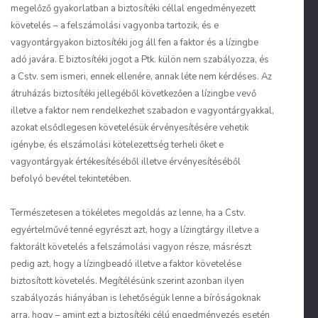
megelőző gyakorlatban a biztosítéki céllal engedményezett
követelés – a felszámolási vagyonba tartozik, és e
vagyontárgyakon biztosítéki jog áll fen a faktor és a lízingbe
adó javára. E biztosítéki jogot a Ptk. külön nem szabályozza, és
a Cstv. sem ismeri, ennek ellenére, annak léte nem kérdéses. Az
átruházás biztosítéki jellegéből következően a lízingbe vevő
illetve a faktor nem rendelkezhet szabadon e vagyontárgyakkal,
azokat elsődlegesen követelésük érvényesítésére vehetik
igénybe, és elszámolási kötelezettség terheli őket e
vagyontárgyak értékesítéséből illetve érvényesítéséből
befolyó bevétel tekintetében.
Természetesen a tökéletes megoldás az lenne, ha a Cstv.
egyértelművé tenné egyrészt azt, hogy a lízingtárgy illetve a
faktorált követelés a felszámolási vagyon része, másrészt
pedig azt, hogy a lízingbeadó illetve a faktor követelése
biztosított követelés. Megítélésünk szerint azonban ilyen
szabályozás hiányában is lehetőségük lenne a bíróságoknak
arra, hogy – amint ezt a biztosítéki célú engedményezés esetén