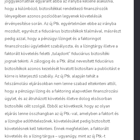
joggyakorlatnak egyaránt abba az irányba kellene alakulnia,
hogy a különböző, biztosítékkal rendelkező finanszírozók
lényegében azonos pozícióban legyenek követelésük
érvényesítése során. Az új Ptk. egyértelműen ebbe az irányba
mozdult, egyrészt a fiduciárius biztosítékok tilalmával, másrészt
pedig azzal, hogy a pénzügyi lízinget és a faktoringot
finanszírozási ügyletként szabályozta, és a lízingtárgy illetve a
faktorált követelés feletti „tulajdont” fiduciárius biztosítéki
jognak tekinti. A zálogjog és a Ptk. által nevesített fiduciárius
biztosítékok azonos kezelését hivatott biztosítani a publicitást e
körre is kiterjesztő szabály. Az új Ptk. alapján tehát a
felszámolási eljárásokban nem lenne szabad eltekinteni attól,
hogy a pénzügyi lízing és a faktoring alapvetően finanszírozási
ügylet, és az átruházott követelés illetve dolog elsősorban
biztosítéki célt szolgál. Ebből az következik, hogy az olyan
eljárás lenne összhangban az új Ptk.-val, amelyben a faktort és
a lízingbe adóthitelezőnek, követelésüket pedig biztosított
követelésnek kell tekinteni. Ennek megfelelően, a faktorált
követelés és a lízing tárgya – ugyanúgy, mint az új Ptk.-t