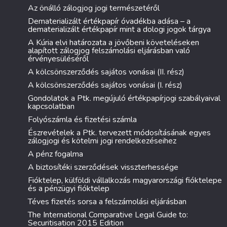
Az önálló zálogjog jogi természetéről
Dematerializált értékpapír óvadékba adása – a
dematerializált értékpapír mint a dologi jogok tárgya
A Kúria elvi határozata a jövőbeni követeléseken
alapított zálogjog felszámolási eljárásban való
érvényesüléséről
A kölcsönszerződés sajátos vonásai (II. rész)
A kölcsönszerződés sajátos vonásai (I. rész)
Gondolatok a Ptk. megújuló értékpapírjogi szabályaival
kapcsolatban
Folyószámla és fizetési számla
Észrevételek a Ptk. tervezett módosításának egyes
zálogjogi és kötelmi jogi rendelkezéseihez
A pénz fogalma
A biztosítéki szerződések visszterhessége
Fióktelep, külföldi vállalkozás magyarországi fióktelepe
és a pénzügyi fióktelep
Téves fizetés sorsa a felszámolási eljárásban
The International Comparative Legal Guide to:
Securitisation 2015 Edition