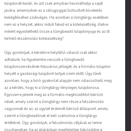
tulajdonát kezeli, és azt csak annyiban használhatja a saját
javára, amennyiben az a zálogjoggal biztosított követelés
kielégítéséhez szükséges. Ha azonban a lízingtárgy esetében
nem ez a helyzet, akkor miből fakad ez a kötelezettség, illetve
miként egyeztethető össze a lízingbeadó tulajdonjoga és az őt
terhelő elszámolási kötelezettség?
Úgy gondoljuk, e kérdésre helytálló választ csak akkor
adhatunk, ha figyelembe vesszük a lízingbeadó
tulajdonszerzésének fiduciárius jellegét, és a formális tulajdon
helyett a gazdasági tulajdont tartjuk szem előtt. Úgy tűnik
azonban, hogy a bírói gyakorlat alapján nem válaszolható meg
az a kérdés, hogy ki a lízingtárgy tényleges tulajdonosa.
Egyszerre jelenik meg az a formális megközelítést tükröző
nézet, amely szerint a lízingtárgy nem része a felszámolási
vagyonnak és az, az ügylet érdemét tükröző álláspont, amely
szerint a lízingbeadónak el kell számolnia a lízingtárgy
értékével. Úgy gondoljuk, a felszámolás céljával az lenne
összhangban, ha az eljárásban megfelelően tükröződne a