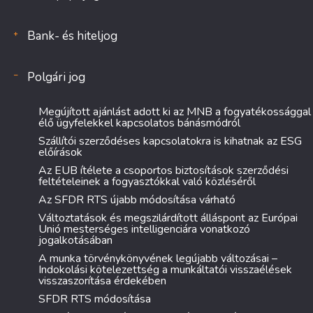
Bank- és hiteljog
Polgári jog
Megújított ajánlást adott ki az MNB a fogyatékossággal
élő ügyfelekkel kapcsolatos bánásmódról
Szállítói szerződéses kapcsolatokra is kihatnak az ESG
előírások
Az EUB ítélete a csoportos biztosítások szerződési
feltételeinek a fogyasztókkal való közléséről
Az SFDR RTS újabb módosítása várható
Változtatások és megszilárdított álláspont az Európai
Unió mesterséges intelligenciára vonatkozó
jogalkotásában
A munka törvénykönyvének legújabb változásai –
Indokolási kötelezettség a munkáltatói visszaélések
visszaszorítása érdekében
SFDR RTS módosítása