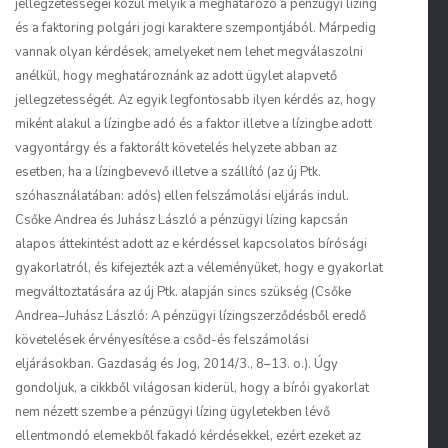
jellegzetességei közül melyik a meghatározó a pénzügyi lízing
és a faktoring polgári jogi karaktere szempontjából. Márpedig
vannak olyan kérdések, amelyeket nem lehet megválaszolni
anélkül, hogy meghatároznánk az adott ügylet alapvető
jellegzetességét. Az egyik legfontosabb ilyen kérdés az, hogy
miként alakul a lízingbe adó és a faktor illetve a lízingbe adott
vagyontárgy és a faktorált követelés helyzete abban az
esetben, ha a lízingbevevő illetve a szállító (az új Ptk.
szóhasználatában: adós) ellen felszámolási eljárás indul.
Csőke Andrea és Juhász László a pénzügyi lízing kapcsán
alapos áttekintést adott az e kérdéssel kapcsolatos bírósági
gyakorlatról, és kifejezték azt a véleményüket, hogy e gyakorlat
megváltoztatására az új Ptk. alapján sincs szükség (Csőke
Andrea–Juhász László: A pénzügyi lízingszerződésből eredő
követelések érvényesítése a csőd-és felszámolási
eljárásokban. Gazdaság és Jog, 2014/3., 8–13. o.). Úgy
gondoljuk, a cikkből világosan kiderül, hogy a bírói gyakorlat
nem nézett szembe a pénzügyi lízing ügyletekben lévő
ellentmondó elemekből fakadó kérdésekkel, ezért ezeket az