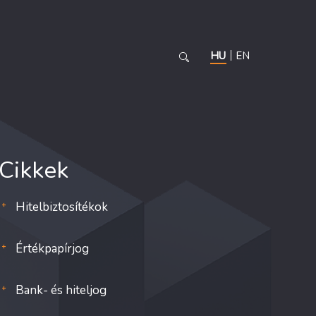
HU
EN
Cikkek
Hitelbiztosítékok
Értékpapírjog
Bank- és hiteljog