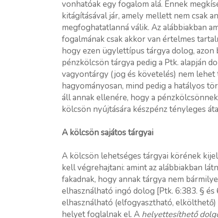
vonhatóak egy fogalom alá. Ennek megkís
kitágításával jár, amely mellett nem csak a
megfoghatatlanná válik. Az alábbiakban am
fogalmának csak akkor van értelmes tartalm
hogy ezen ügylettípus tárgya dolog, azon b
pénzkölcsön tárgya pedig a Ptk. alapján d
vagyontárgy (jog és követelés) nem lehet 
hagyományosan, mind pedig a hatályos tö
áll annak ellenére, hogy a pénzkölcsönnek
kölcsön nyújtására készpénz tényleges áta
A kölcsön sajátos tárgyai
A kölcsön lehetséges tárgyai körének kije
kell végrehajtani: amint az alábbiakban lát
fakadnak, hogy annak tárgya nem bármilye
elhasználható ingó dolog [Ptk. 6:383. § és 6
elhasználható (elfogyasztható, elkölthető
helyet foglalnak el. A
helyettesíthető dolg