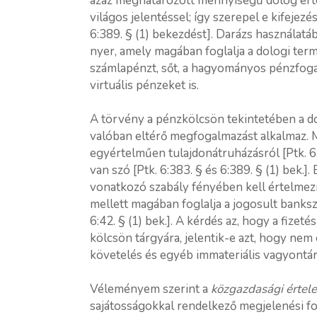
azaz meghatározott mennyiségű dolog érte
világos jelentéssel; így szerepel e kifejezés
6:389. § (1) bekezdést]. Darázs használatá
nyer, amely magában foglalja a dologi ter
számlapénzt, sőt, a hagyományos pénzfog
virtuális pénzeket is.
A törvény a pénzkölcsön tekintetében a d
valóban eltérő megfogalmazást alkalmaz. 
egyértelműen tulajdonátruházásról [Ptk. 6:3
van szó [Ptk. 6:383. § és 6:389. § (1) bek.]
vonatkozó szabály fényében kell értelmezn
mellett magában foglalja a jogosult bankszám
6:42. § (1) bek.]. A kérdés az, hogy a fizet
kölcsön tárgyára, jelentik-e azt, hogy n
követelés és egyéb immateriális vagyontárg
Véleményem szerint a
közgazdasági értel
sajátosságokkal rendelkező megjelenési fo