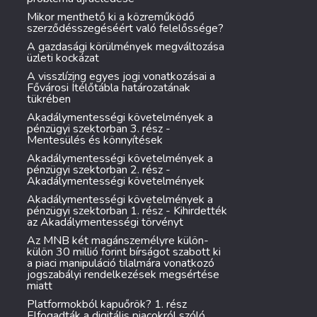
Mikor menthető ki a közreműködő
szerződésszegéséért való felelőssége?
A gazdasági körülmények megváltozása
üzleti kockázat
A visszlízing egyes jogi vonatkozásai a
Fővárosi Ítélőtábla határozatának
tükrében
Akadálymentességi követelmények a
pénzügyi szektorban 3. rész -
Mentesülés és könnyítések
Akadálymentességi követelmények a
pénzügyi szektorban 2. rész -
Akadálymentességi követelmények
Akadálymentességi követelmények a
pénzügyi szektorban 1. rész - Kihirdették
az Akadálymentességi törvényt
Az MNB két magánszemélyre külön-
külön 30 millió forint bírságot szabott ki
a piaci manipuláció tilalmára vonatkozó
jogszabályi rendelkezések megsértése
miatt
Platformokból kapuőrök? 1. rész
Elfogadták a digitális piacokról szóló