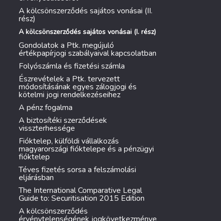
A kölcsönszerződés sajátos vonásai (II.
rész)
A kölcsönszerződés sajátos vonásai (I. rész)
Gondolatok a Ptk. megújuló
értékpapírjogi szabályaival kapcsolatban
Folyószámla és fizetési számla
Észrevételek a Ptk. tervezett
módosításának egyes zálogjogi és
kötelmi jogi rendelkezéseihez
A pénz fogalma
A biztosítéki szerződések
visszterhessége
Fióktelep, külföldi vállalkozás
magyarországi fióktelepe és a pénzügyi
fióktelep
Téves fizetés sorsa a felszámolási
eljárásban
The International Comparative Legal
Guide to: Securitisation 2015 Edition
A kölcsönszerződés
érvénytelenségének jogkövetkezménye