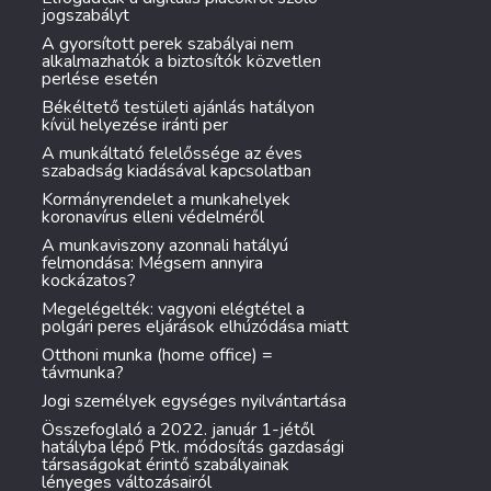
jogszabályt
A gyorsított perek szabályai nem
alkalmazhatók a biztosítók közvetlen
perlése esetén
Békéltető testületi ajánlás hatályon
kívül helyezése iránti per
A munkáltató felelőssége az éves
szabadság kiadásával kapcsolatban
Kormányrendelet a munkahelyek
koronavírus elleni védelméről
A munkaviszony azonnali hatályú
felmondása: Mégsem annyira
kockázatos?
Megelégelték: vagyoni elégtétel a
polgári peres eljárások elhúzódása miatt
Otthoni munka (home office) =
távmunka?
Jogi személyek egységes nyilvántartása
Összefoglaló a 2022. január 1-jétől
hatályba lépő Ptk. módosítás gazdasági
társaságokat érintő szabályainak
lényeges változásairól