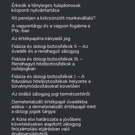
Érkezik a tényleges tulajdonosok
központi nyilvántartása
Kit pereljen a kölcsönzött munkavállaló?
A vagyontárgy és a vagyon fogalma a
Ptk.-ban
Az értékpapírra irányadó jog
Fidúcia és dologi biztosítékok II. – Az
óvadék és a rendhagyó zálogjog
Fidúcia és dologi biztosítékok III. –
Rendhagyó hitelbiztosítékok a
csődjogban
Fidúcia és dologi biztosítékok I. – A
fiduciárius hitelbiztosítékok helyzete a
törvénymódosításokat követően
Az önálló zálogjog jogi természetéről
Dematerializált értékpapír óvadékba
adása – a dematerializált értékpapír mint
a dologi jogok tárgya
A Kúria elvi határozata a jövőbeni
követeléseken alapított zálogjog
felszámolási eljárásban való
érvényesüléséről