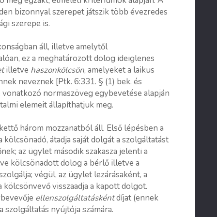
 meg egzakt, elméleti kritériumok alapján. A
den bizonnyal szerepet játszik több évezredes
gi szerepe is.
onságban áll, illetve amelytől
óan, ez a meghatározott dolog ideiglenes
et
illetve
haszonkölcsön
, amelyeket a laikus
nek neveznek [Ptk. 6:331. § (1) bek. és
önre vonatkozó normaszöveg egybevetése alapján
rtalmi elemeit állapíthatjuk meg.
kettő három mozzanatból áll. Első lépésben a
 a kölcsönadó, átadja saját dolgát a szolgáltatást
ek; az ügylet második szakasza jelenti a
tve kölcsönadott dolog a bérlő illetve a
olgálja; végül, az ügylet lezárásaként, a
 a kölcsönvevő visszaadja a kapott dolgot.
nybevevője
ellenszolgáltatásként
díjat (ennek
 a szolgáltatás nyújtója számára.