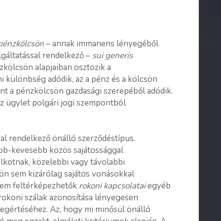
pénzkölcsön
– annak immanens lényegéből
olgáltatással rendelkező –
sui generis
kölcsön alapjaiban osztozik a
i különbség adódik, az a pénz és a kölcsön
nt a pénzkölcsön gazdasági szerepéből adódik.
z ügylet polgári jogi szempontból
l rendelkező önálló szerződéstípus.
bb-kevesebb közös sajátossággal
lkotnak, közelebbi vagy távolabbi
ön sem kizárólag sajátos vonásokkal
nem feltérképezhetők
rokoni kapcsolatai
egyéb
 rokoni szálak azonosítása lényegesen
egértéséhez. Az, hogy mi minősül önálló