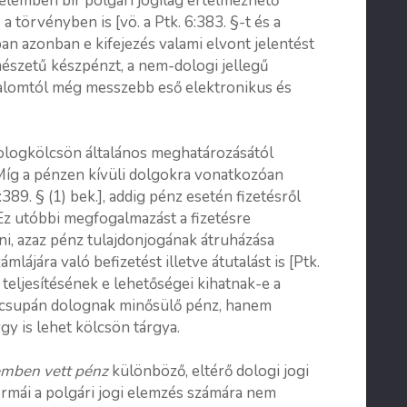
lemben bír polgári jogilag értelmezhető
 a törvényben is [vö. a Ptk. 6:383. §-t és a
ban azonban e kifejezés valami elvont jelentést
mészetű készpénzt, a nem-dologi jellegű
alomtól még messzebb eső elektronikus és
ologkölcsön általános meghatározásától
Míg a pénzen kívüli dolgokra vonatkozóan
89. § (1) bek.], addig pénz esetén fizetésről
. Ez utóbbi megfogalmazást a fizetésre
i, azaz pénz tulajdonjogának átruházása
lájára való befizetést illetve átutalást is [Ptk.
és teljesítésének e lehetőségei kihatnak-e a
em csupán dolognak minősülő pénz, hanem
y is lehet kölcsön tárgya.
emben vett pénz
különböző, eltérő dologi jogi
rmái a polgári jogi elemzés számára nem