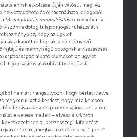
álata annak elköltése útján valósul meg. Az
e helyettesíthető és elhasználható jellegéből
, a
főszolgáltatás megvalósítása
érdekében, a
ó viszont a dolog tulajdonjogát ruházza át a
vetkezménye az, hogy az ügylet
gának a kapott dolognak, a kölcsönvevő
 fajtájú és mennyiségű dolognak a visszaadása.
 sajátosságait alkotó elemeket, az ügylet
álati jog sajátos alakulását tekintjük át.
ából nem árt hangsúlyozni, hogy bérlet illetve
zs megkerüli azt a kérdést, hogy mi a kölcsön
-féle leírása alapvető problémájának azt látom,
nálat elvetése mellett – elvész a
kölcsön
e következetesen a „pénzösszeg” kifejezést
 tárgyaként csak „meghatározott összegű pénz”