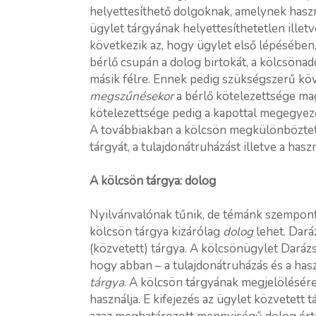
helyettesíthető dolgoknak, amelynek haszn
ügylet tárgyának helyettesíthetetlen illetv
következik az, hogy ügylet első lépésében
bérlő csupán a dolog birtokát, a kölcsönad
másik félre. Ennek pedig szükségszerű kö
megszűnésekor
a bérlő kötelezettsége ma
kötelezettsége pedig a kapottal megegyező
A továbbiakban a kölcsön megkülönböztető
tárgyát, a tulajdonátruházást illetve a haszn
A kölcsön tárgya: dolog
Nyilvánvalónak tűnik, de témánk szempontj
kölcsön tárgya kizárólag
dolog
lehet. Dará
(közvetett) tárgya. A kölcsönügylet Darázs
hogy abban – a tulajdonátruházás és a hasz
tárgya
. A kölcsön tárgyának megjelölésér
használja. E kifejezés az ügylet közvetett