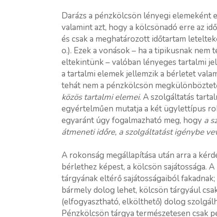
Darázs a pénzkölcsön lényegi elemeként e
valamint azt, hogy a kölcsönadó erre az id
és csak a meghatározott időtartam leteltek
o.). Ezek a vonások – ha a tipikusnak nem 
eltekintünk – valóban lényeges tartalmi 
a tartalmi elemek jellemzik a bérletet vala
tehát nem a pénzkölcsön megkülönböztető 
közös tartalmi elemei
. A szolgáltatás tar
egyértelműen mutatja a két ügylettípus rok
egyaránt úgy fogalmazható meg, hogy
a s
átmeneti időre, a szolgáltatást igénybe ve
A rokonság megállapítása után arra a kérdé
bérlethez képest, a kölcsön sajátossága. A 
tárgyának eltérő sajátosságaiból fakadnak;
bármely dolog lehet, kölcsön tárgyául csa
(elfogyasztható, elkölthető) dolog szolgálhat
Pénzkölcsön tárgya természetesen csak pé