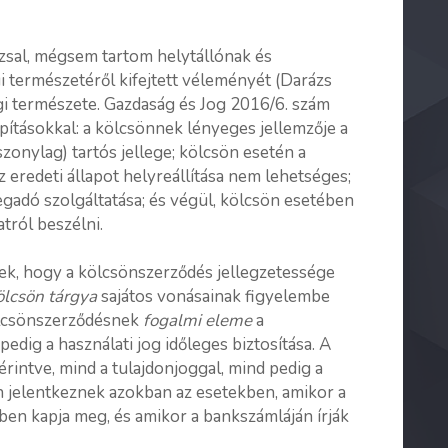
sal, mégsem tartom helytállónak és
 természetéről kifejtett véleményét (Darázs
i természete. Gazdaság és Jog 2016/6. szám
pításokkal: a kölcsönnek lényeges jellemzője a
szonylag) tartós jellege; kölcsön esetén a
 az eredeti állapot helyreállítása nem lehetséges;
egadó szolgáltatása; és végül, kölcsön esetében
tról beszélni.
ek, hogy a kölcsönszerződés jellegzetessége
ölcsön tárgya
sajátos vonásainak figyelembe
kölcsönszerződésnek
fogalmi eleme
a
pedig a használati jog időleges biztosítása. A
rintve, mind a tulajdonjoggal, mind pedig a
n jelentkeznek azokban az esetekben, amikor a
en kapja meg, és amikor a bankszámláján írják