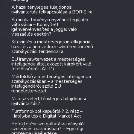
A hazai tényleges tulajdonosi
nyilvántartás felkapcsolása a BORIS-ra
A munka törvénykönyvének legújabb
változásai – Könnyített
igényérvényesítés a joggal való
visszaélés esetén?
Kitekintés a mesterséges intelligencia
hazai és a nemzetközi színtéren történő
szabályozási tendenciáira
EU irányelvtervezet a mesterséges
intelligencia által okozott károkért való
felelősségről (AILD)
Mérföldkő a mesterséges intelligencia
szabályozásában – a mesterséges
intelligenciáról szóló EU
rendelettervezet
Mi lesz veled, tényleges tulajdonosi
nyilvántartás?
Platformokból kapuőrök? 2. rész –
Hatályba lép a Digital Market Act
Befektetési szolgáltatásra irányuló
szerződés csak írásban? – Egy régi
probléma újraéledése