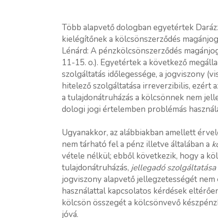
Több alapvető dologban egyetértek Darázz
kielégítőnek a kölcsönszerződés magánjogi
Lénárd: A pénzkölcsönszerződés magánjog
11-15. o.). Egyetértek a következő megálla
szolgáltatás időlegessége, a jogviszony (vi
hitelező szolgáltatása irreverzibilis, ezért
a tulajdonátruházás a kölcsönnek nem jell
dologi jogi értelemben problémás használa
Ugyanakkor, az alábbiakban amellett érvel
nem tárható fel a pénz illetve általában a
k
vétele nélkül; ebből következik, hogy a 
tulajdonátruházás,
jellegadó szolgáltatása
jogviszony alapvető jellegzetességét nem é
használattal kapcsolatos kérdések eltérőe
kölcsön összegét a kölcsönvevő készpénzb
jóvá.