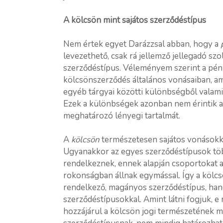
A kölcsön mint sajátos szerződéstípus
Nem értek egyet Darázzsal abban, hogy a
levezethető, csak rá jellemző jellegadó sz
szerződéstípus. Véleményem szerint a pénz
kölcsönszerződés általános vonásaiban, am
egyéb tárgyai közötti különbségből valami
Ezek a különbségek azonban nem érintik a
meghatározó lényegi tartalmát.
A
kölcsön
természetesen sajátos vonásokka
Ugyanakkor az egyes szerződéstípusok tö
rendelkeznek, ennek alapján csoportokat a
rokonságban állnak egymással. Így a kölcs
rendelkező, magányos szerződéstípus, ha
szerződéstípusokkal. Amint látni fogjuk, e
hozzájárul a kölcsön jogi természetének m