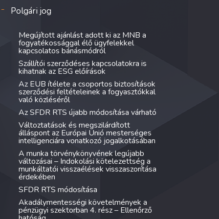
Polgári jog
Megújított ajánlást adott ki az MNB a
fogyatékossággal élő ügyfelekkel
kapcsolatos bánásmódról
Szállítói szerződéses kapcsolatokra is
kihatnak az ESG előírások
Az EUB ítélete a csoportos biztosítások
szerződési feltételeinek a fogyasztókkal
való közléséről
Az SFDR RTS újabb módosítása várható
Változtatások és megszilárdított
álláspont az Európai Unió mesterséges
intelligenciára vonatkozó jogalkotásában
A munka törvénykönyvének legújabb
változásai – Indokolási kötelezettség a
munkáltatói visszaélések visszaszorítása
érdekében
SFDR RTS módosítása
Akadálymentességi követelmények a
pénzügyi szektorban 4. rész – Ellenőrző
hatóság