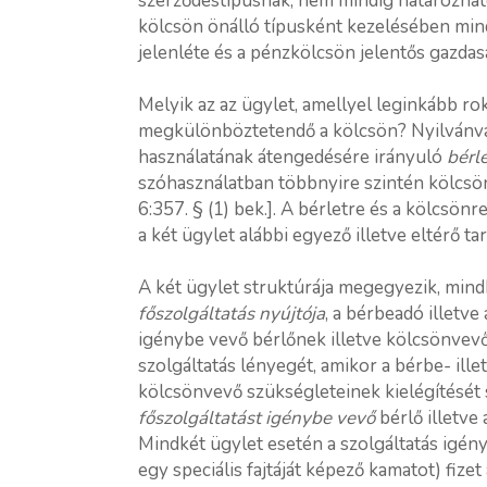
szerződéstípusnak, nem mindig határozható
kölcsön önálló típusként kezelésében min
jelenléte és a pénzkölcsön jelentős gazdasá
Melyik az az ügylet, amellyel leginkább rok
megkülönböztetendő a kölcsön? Nyilvánval
használatának átengedésére irányuló
bérl
szóhasználatban többnyire szintén kölcsön
6:357. § (1) bek.]. A bérletre és a kölcs
a két ügylet alábbi egyező illetve eltérő ta
A két ügylet struktúrája megegyezik, mind
főszolgáltatás nyújtója
, a bérbeadó illetve
igénybe vevő bérlőnek illetve kölcsönvevőn
szolgáltatás lényegét, amikor a bérbe- ille
kölcsönvevő szükségleteinek kielégítését sz
főszolgáltatást igénybe vevő
bérlő illetve
Mindkét ügylet esetén a szolgáltatás igé
egy speciális fajtáját képező kamatot) fizet