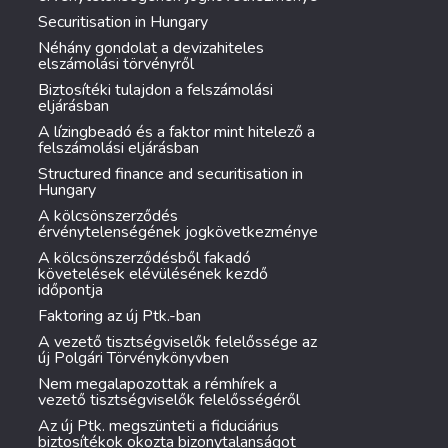
Securitisation in Hungary
Néhány gondolat a devizahiteles
elszámolási törvényről
Biztosítéki tulajdon a felszámolási
eljárásban
A lízingbeadó és a faktor mint hitelező a
felszámolási eljárásban
Structured finance and securitisation in
Hungary
A kölcsönszerződés
érvénytelenségének jogkövetkezménye
A kölcsönszerződésből fakadó
követelések elévülésének kezdő
időpontja
Faktoring az új Ptk.-ban
A vezető tisztségviselők felelőssége az
új Polgári Törvénykönyvben
Nem megalapozottak a rémhírek a
vezető tisztségviselők felelősségéről
Az új Ptk. megszünteti a fiduciárius
biztosítékok okozta bizonytalanságot