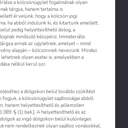
érlése a kölcsönügylet fogalmának olyan
nnak tárgya, hanem tartalma is
ellett érvelünk, hogy a kölcsön jogi
a, ha abból indulunk ki, és kitartunk amellett,
elül pedig helyettesíthető dolog, a
olognak minősülő készpénz. Immateriális
tárgya annak az ügyletnek, amelyet – mind
rvény alapján – kölcsönnek nevezünk. Mindez
 lehetnek olyan esetei is, amelyekben a
dása nélkül kerül sor.
löléséhez a dolgokon belül további szűkítést
ni fogjuk, a kölcsönügylet sajátosságai abból
n, hanem helyettesíthető és jellemzően
:389. § (1) bek.]. A helyettesíthető és az
) dolgok az ingó dolgokon belül különleges
ok
nem rendelkeznek olyan sajátos vonásokkal,