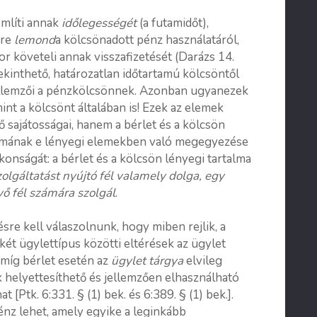
mlíti annak
időlegességét
(a futamidőt),
őre
lemond
a kölcsönadott pénz használatáról,
or követeli annak visszafizetését (Darázs 14.
tekinthető, határozatlan időtartamú kölcsöntől
jellemzői a pénzkölcsönnek. Azonban ugyanezek
mint a kölcsönt általában is! Ezek az elemek
sajátosságai, hanem a bérlet és a kölcsön
talmának e lényegi elemekben való megegyezése
onságát: a bérlet és a kölcsön lényegi tartalma
zolgáltatást nyújtó fél valamely dolga, egy
vő fél számára szolgál
.
sre kell válaszolnunk, hogy miben rejlik, a
két ügylettípus közötti eltérések az ügylet
 míg bérlet esetén az
ügylet tárgya
elvileg
k helyettesíthető és jellemzően elhasználható
 [Ptk. 6:331. § (1) bek. és 6:389. § (1) bek.].
nz lehet, amely egyike a leginkább