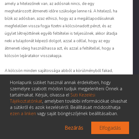
amely a hitelezőnek van, az adósnak nincs, de egy
meghatározott átmeneti időre szüksége lenne rá. A hitelező, ha
bízik az adósban, azaz elhiszi, hogy az a megállapodásuknak
megfelelően vissza fogja fizetni a kölcsönadott pénzt, és az
ügylet létrejöttének egyéb feltételei is teljesülnek, akkor átadja
neki a tulajdonát képező dolgot, azzal a céllal, hogy az egy
átmeneti ideig használhassa azt, és azzal a feltétellel, hogy a
kölcsön lejáratakor visszakapja.
A kölcsön minden sajátossága abból a körülményből fakad,
hogy annak tárgya helyettesíthető és elhasználható dolog. Ez a
Honlapunk sütiket használ annak érdekében, hogy
körülmény a felek számára közömbös, ügyleti céljukat nem
személyre szabott módon tudjuk megjeleníteni Önnek a
befolyásolja, azonban jelentősen kihat az ügylet jogi
tartalmakat. Kérjük, olvassa el
Süti Kezelési
minősítésére. Amint fentebb erről már szó volt, a pénz és más
Tájékoztatónkat
, amelyben további információkat olvashat
a sütikről és azok kezeléséről. Beállításait módosíthatja
elhasználható dolgok esetében a használat a tárgyának
ezen a linken
vagy saját böngészőjének beállításaiban.
elenyészésével vagy legalábbis elidegenítésével
jár. Ez az
elhasználható dolgok fogalmi sajátossága:
rendeltetésszerű
Bezárás
Elfogadás
használatuk
elhasználásukban, elfogyasztásukban illetve
elköltésükben áll. (Például a só használata a
sózásban
áll,