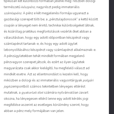
tipikusan két különböző formában jelenik meg: részben dologi
természetű
készpénz
, nagyrészt pedig immateriális
számlapénz
. A pénz e két megjelenési formája ugyanazt a
gazdasági szerepet tölti be; a „pénztulajdonosok” a kettő között
csupán a lényeget nem érintő, technikai különbségeket látnak,
és kizárólag praktikus megfontolások vezérlik őket abban a
választásban, hogy egy adott időpontban készpénzt vagy
számlapénzt tartanak-e, és hogy egy adott ügylet
lebonyolításához készpénzt vagy számlapénzt alkalmaznak-e.
A pénzügyletekben tehát mindkét formában megjelenő
pénzvagyon szerepet játszik, és ezért az ilyen ügyletek
magyarázata csak akkor kielégítő, ha megfelelő választ ad
mindkét esetre. Azt az ellentmondást is kezelni kell, hogy
miközben a dologi és az immateriális vagyontárgyak
polgári
jogi
szempontból számos tekintetben lényeges eltérést
mutatnak, a
gyakorlati élet
számára nyilvánvalóan zavart
okozna, ha lényegesen eltérő lenne egy adott kérdés jogi
megítélése aszerint az esetleges körülmény szerint, hogy
abban a pénz mely formájában van jelen.