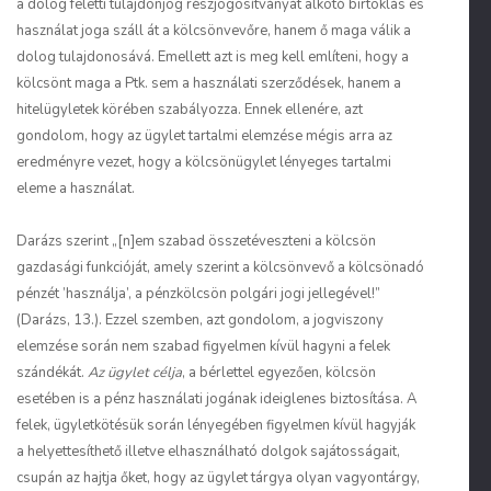
a dolog feletti tulajdonjog részjogosítványát alkotó birtoklás és
használat joga száll át a kölcsönvevőre, hanem ő maga válik a
dolog tulajdonosává. Emellett azt is meg kell említeni, hogy a
kölcsönt maga a Ptk. sem a használati szerződések, hanem a
hitelügyletek körében szabályozza. Ennek ellenére, azt
gondolom, hogy az ügylet tartalmi elemzése mégis arra az
eredményre vezet, hogy a kölcsönügylet lényeges tartalmi
eleme a használat.
Darázs szerint „[n]em szabad összetéveszteni a kölcsön
gazdasági funkcióját, amely szerint a kölcsönvevő a kölcsönadó
pénzét ’használja’, a pénzkölcsön polgári jogi jellegével!”
(Darázs, 13.). Ezzel szemben, azt gondolom, a jogviszony
elemzése során nem szabad figyelmen kívül hagyni a felek
szándékát.
Az ügylet célja
, a bérlettel egyezően, kölcsön
esetében is a pénz használati jogának ideiglenes biztosítása. A
felek, ügyletkötésük során lényegében figyelmen kívül hagyják
a helyettesíthető illetve elhasználható dolgok sajátosságait,
csupán az hajtja őket, hogy az ügylet tárgya olyan vagyontárgy,