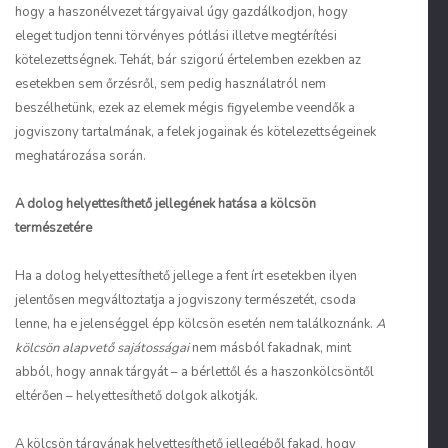
hogy a haszonélvezet tárgyaival úgy gazdálkodjon, hogy
eleget tudjon tenni törvényes pótlási illetve megtérítési
kötelezettségnek. Tehát, bár szigorú értelemben ezekben az
esetekben sem őrzésről, sem pedig használatról nem
beszélhetünk, ezek az elemek mégis figyelembe veendők a
jogviszony tartalmának, a felek jogainak és kötelezettségeinek
meghatározása során.
A dolog helyettesíthető jellegének hatása a kölcsön
természetére
Ha a dolog helyettesíthető jellege a fent írt esetekben ilyen
jelentősen megváltoztatja a jogviszony természetét, csoda
lenne, ha e jelenséggel épp kölcsön esetén nem találkoznánk.
A
kölcsön alapvető sajátosságai
nem másból fakadnak, mint
abból, hogy annak tárgyát – a bérlettől és a haszonkölcsöntől
eltérően – helyettesíthető dolgok alkotják.
A kölcsön tárgyának helyettesíthető jellegéből fakad, hogy