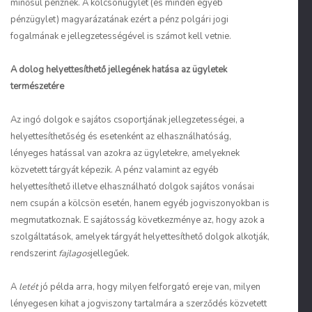
minősül pénznek. A kölcsönügylet (és minden egyéb
pénzügylet) magyarázatának ezért a pénz polgári jogi
fogalmának e jellegzetességével is számot kell vetnie.
A dolog helyettesíthető jellegének hatása az ügyletek
természetére
Az ingó dolgok e sajátos csoportjának jellegzetességei, a
helyettesíthetőség és esetenként az elhasználhatóság,
lényeges hatással van azokra az ügyletekre, amelyeknek
közvetett tárgyát képezik. A pénz valamint az egyéb
helyettesíthető illetve elhasználható dolgok sajátos vonásai
nem csupán a kölcsön esetén, hanem egyéb jogviszonyokban is
megmutatkoznak. E sajátosság következménye az, hogy azok a
szolgáltatások, amelyek tárgyát helyettesíthető dolgok alkotják,
rendszerint
fajlagos
jellegűek.
A
letét
jó példa arra, hogy milyen felforgató ereje van, milyen
lényegesen kihat a jogviszony tartalmára a szerződés közvetett