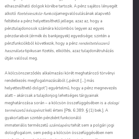
elhasználható dolgok körébe tartozik. A pénz sajátos lényegét
alkotó
fizetésieszköz-funkciója
megvalósulásának alapvető
feltétele a pénz helyettesíthető jellege, azaz az, hogy a
pénztulajdonosok számára közömbös legyen az egyes
pénzdarabok (érmék és bankjegyek) egyedisége; szintén a
pénzfunkciókból következik, hogy a pénz
rendeltetésszerű
használata
tipikusan fizetés, elköltés, azaz tulajdonátruházás
útján valósul meg.
A kölcsönszerződés alkalmazási körét meghatározó törvényi
rendelkezés megfogalmazásából („pénzt […] más
helyettesíthető dolgot”) egyértelmű, hogy a pénz megnevezés
alatt – akárcsak a tulajdonjog lehetséges tárgyainak
meghatározása során – a kölcsön összefüggésében is a
dologi
természetű készpénzt
kell érteni [Ptk. 6:389. § (1) bek.]. A
gyakorlatban szintén pénzként funkcionáló
immateriális
természetű
számlapénz
tehát sem a polgári jogi
dologfogalom, sem pedig a kölcsön összefüggésében nem