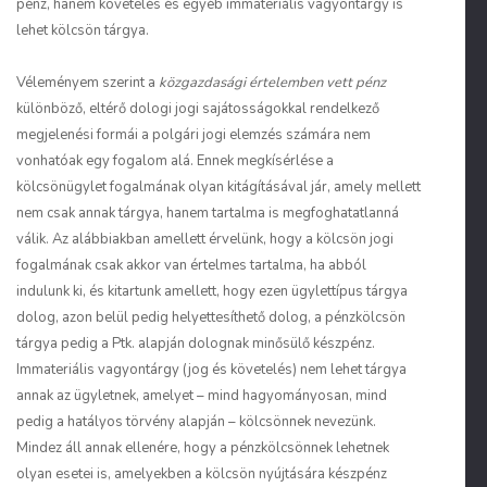
pénz, hanem követelés és egyéb immateriális vagyontárgy is
lehet kölcsön tárgya.
Véleményem szerint a
közgazdasági értelemben vett pénz
különböző, eltérő dologi jogi sajátosságokkal rendelkező
megjelenési formái a polgári jogi elemzés számára nem
vonhatóak egy fogalom alá. Ennek megkísérlése a
kölcsönügylet fogalmának olyan kitágításával jár, amely mellett
nem csak annak tárgya, hanem tartalma is megfoghatatlanná
válik. Az alábbiakban amellett érvelünk, hogy a kölcsön jogi
fogalmának csak akkor van értelmes tartalma, ha abból
indulunk ki, és kitartunk amellett, hogy ezen ügylettípus tárgya
dolog, azon belül pedig helyettesíthető dolog, a pénzkölcsön
tárgya pedig a Ptk. alapján dolognak minősülő készpénz.
Immateriális vagyontárgy (jog és követelés) nem lehet tárgya
annak az ügyletnek, amelyet – mind hagyományosan, mind
pedig a hatályos törvény alapján – kölcsönnek nevezünk.
Mindez áll annak ellenére, hogy a pénzkölcsönnek lehetnek
olyan esetei is, amelyekben a kölcsön nyújtására készpénz