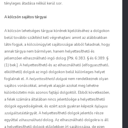
tényleges átadása nélkül kerül sor.
A kölcsön sajátos tárgyai
A kölcsön lehetséges tárgyai körének kijelöléséhez a dolgokon
belül további szűkítést kell végrehajtani: amint az alábbiakban
látni fogjuk, a kölcsönügylet sajátosságai abból fakadnak, hogy
annak tárgya nem bármilyen, hanem helyettesíthető és
jellemzően elhasználható ingó dolog [Ptk. 6:383. § és 6:389. §
(1) bek.]. A helyettesíthető és az elhasználható (elfogyasztható,
elkölthető) dolgok az ingó dolgokon belül különleges helyet
foglalnak el. A
helyettesíthető dolgok
nem rendelkeznek olyan
sajátos vonásokkal, amelyek alapján azokat meg lehetne
különböztetni más azonos fajtájú dolgoktól. Ebből következően,
a felek számára általában nincs jelentősége a helyettesíthető
dolgok egyediségének, és ezért azok gyakran képezik
fajlagos
szolgáltatás
tárgyát. A helyettesíthető dolgok jelentős része
egyúttal
elhasználható
dolog. Az elhasználható dolgokra is áll
a helyettesíthető dolgok előzőekben írt sajátossága, de ezen