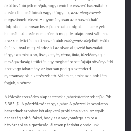
felül további jellemzőjük, hogy rendeltetésszerű használatuk
során elhasználódnak vagy elfogynak, azaz
elenyésznek
,
megszűnnek létezni. Hagyományosan az elhasználható
dolgokkal azonosan kezeljük azokat a dolgokat is, amelyek
használatuk során nem szűnnek meg, de tulajdonost váltanak,
azaz rendeltetésszerű használatuk
elidegenítésük
(elköltésük)
útján valósul meg. Mindez áll az olyan alapvető használati
tárgyakra mint a só, liszt, kenyér, cérna, tinta, tüzelőanyag, a
mezőgazdaság területén egy meghatározott fajtájú növényvédő
szer vagy takarmány, az iparban pedig a sztenderd
nyersanyagok, alkatrészek stb. Valamint, amint az alább látni
fogjuk, a pénzre.
A kölcsönszerződés alapesetének a
pénzkölcsönt
tekintjük (Ptk.
6:383. §). A pénzkölcsön tárgya
pénz
. A pénzzel kapcsolatos
beszédnek azonban két alapvető problémája van. Az egyik
nehézség abból fakad, hogy az a vagyontárgy, amire a
hétköznapi és a gazdasági életben pénzként gondolunk,