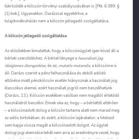
tükröződik a kölcsön törvényi szabályozásában is [Ptk. 6:389. §
(1) bek.]. Ugyanakkor, Darázzsal egyetértve, a
tulajdonátruházás nem a kölcsön jellegadó szolgáltatása.
A kölcsön jellegadó szolgáltatása
Az előzőekben kimutattuk, hogy a kölcsönügylet igen közel áll a
bérleti szerződéshez. A bérlet lényege a
használati jog
ideiglenes átengedése
, és ez,
mutatis mutandis
, a kölcsönre is
áll. Darázs szerint a pénz felhasználása és ebből adódó
eltűnése miatt pénzkölcsön esetén hiányoznak a használati jog
klasszikus elemei, ezért használati jogról nem beszélhetünk
(Darázs, 13.). Kölcsön esetében valóban nem magától értetődő
használatról beszélni. Ennek oka az, hogy – a bérlettől eltérően
– a kölcsönadott dolog a kölcsön tartama alatt nem marad meg
az adós birtokában, és ezért, a kölcsön lejáratakor, a hitelező
sem kapja vissza magát a kölcsönadott dolgot. Az ügylet
dologi jogi elemzése tehát nem arra az eredményre vezet, hogy