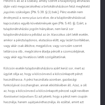
Pénzre is áll az a szabály, amely szerint a tulajdonjog átruházás
útján való megszerzéséhez a birtokátruházáson felül megfelelő
jogcím
is szükséges [Ptk. 5:38. § (1) bek.]. Pénz esetén nem
érvényesül a
nemo plus iuris
elve, de a tulajdonátruházással
kapcsolatos egyéb követelmények igen (Ptk. 5:40. §). Ezért, a
tulajdonátruházási jogcím hiányában, nem kerül sor
tulajdonátruházásra például az ún. klasszikus zárt letét esetén,
amikor a pénztulajdonos, elutazása előtt, egy lezárt borítékban,
vagy akár csak átkötve, megjelölve, vagy sorszám szerint
leltározva stb., megőrzésre átadja pénzét a szomszédjának,
vagy akár egy hivatásos letéti szolgáltatónak.
Kölcsön esetén tulajdonátruházásra azért kerül sor, mert az
ügylet célja az, hogy a kölcsönvevő a kölcsönkapott pénzt
használhassa. A pénz használata azonban, gazdasági
funkciójával összhangban, annak elköltésében áll. Azaz, a cél
az, hogy a kölcsönvevő a kölcsönkapott pénzzel saját nevében
fizetéseket teljesítsen
. Ez azt jelenti, hogy a pénzt nem csupán
használja, hanem
sajátjaként
használja, és ezáltal, amint azt