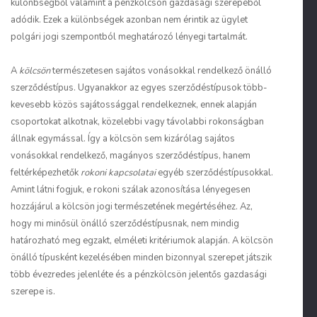
különbségből valamint a pénzkölcsön gazdasági szerepéből
adódik. Ezek a különbségek azonban nem érintik az ügylet
polgári jogi szempontból meghatározó lényegi tartalmát.
A
kölcsön
természetesen sajátos vonásokkal rendelkező önálló
szerződéstípus. Ugyanakkor az egyes szerződéstípusok több-
kevesebb közös sajátossággal rendelkeznek, ennek alapján
csoportokat alkotnak, közelebbi vagy távolabbi rokonságban
állnak egymással. Így a kölcsön sem kizárólag sajátos
vonásokkal rendelkező, magányos szerződéstípus, hanem
feltérképezhetők
rokoni kapcsolatai
egyéb szerződéstípusokkal.
Amint látni fogjuk, e rokoni szálak azonosítása lényegesen
hozzájárul a kölcsön jogi természetének megértéséhez. Az,
hogy mi minősül önálló szerződéstípusnak, nem mindig
határozható meg egzakt, elméleti kritériumok alapján. A kölcsön
önálló típusként kezelésében minden bizonnyal szerepet játszik
több évezredes jelenléte és a pénzkölcsön jelentős gazdasági
szerepe is.