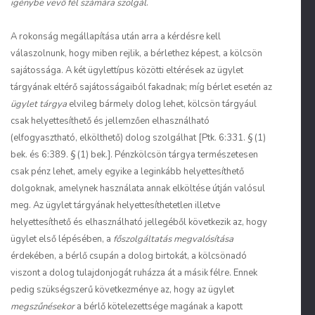
igénybe vevő fél számára szolgál
.
A rokonság megállapítása után arra a kérdésre kell
válaszolnunk, hogy miben rejlik, a bérlethez képest, a kölcsön
sajátossága. A két ügylettípus közötti eltérések az ügylet
tárgyának eltérő sajátosságaiból fakadnak; míg bérlet esetén az
ügylet tárgya
elvileg bármely dolog lehet, kölcsön tárgyául
csak helyettesíthető és jellemzően elhasználható
(elfogyasztható, elkölthető) dolog szolgálhat [Ptk. 6:331. § (1)
bek. és 6:389. § (1) bek.]. Pénzkölcsön tárgya természetesen
csak pénz lehet, amely egyike a leginkább helyettesíthető
dolgoknak, amelynek használata annak elköltése útján valósul
meg. Az ügylet tárgyának helyettesíthetetlen illetve
helyettesíthető és elhasználható jellegéből következik az, hogy
ügylet első lépésében, a
főszolgáltatás megvalósítása
érdekében, a bérlő csupán a dolog birtokát, a kölcsönadó
viszont a dolog tulajdonjogát ruházza át a másik félre. Ennek
pedig szükségszerű következménye az, hogy az ügylet
megszűnésekor
a bérlő kötelezettsége magának a kapott