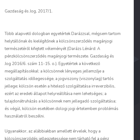
Gazdaság és Jog, 2017/1.
Több alapvető dologban egyetértek Darázzsal, mégsem tartom
helytállónak és kielégítőnek a kölcsönszerződés magánjogi
természetéről kifejtett véleményét (Darázs Lénárd: A
pénzkölcsönszerződés magánjogi természete. Gazdaság és
Jog 2016/6. szám 11-15. o.). Egyetértek a következő
megállapításokkal: a kölcsönnek lényeges jellemzője a
szolgáltatás időlegessége, a jogviszony (viszonylag) tartós
jellege; kölcsön esetén a hitelező szolgáltatása irreverzibilis,
ezért az eredeti állapot helyreállítása nem lehetséges; a
tulajdonátruházás a kölcsönnek nem jellegadó szolgáltatása;
és végül, kölcsön esetében dologi jogi értelemben problémás
használatról beszélni.
Ugyanakkor, az alábbiakban amellett érvelek, hogy a
kölcsönszerződés jellegzetessége nem tárható fel a pénz