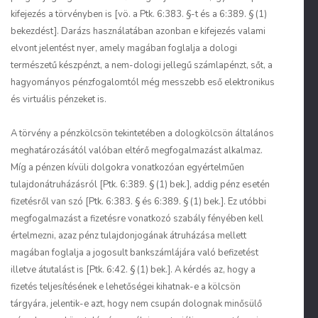
kifejezés a törvényben is [vö. a Ptk. 6:383. §-t és a 6:389. § (1)
bekezdést]. Darázs használatában azonban e kifejezés valami
elvont jelentést nyer, amely magában foglalja a dologi
természetű készpénzt, a nem-dologi jellegű számlapénzt, sőt, a
hagyományos pénzfogalomtól még messzebb eső elektronikus
és virtuális pénzeket is.
A törvény a pénzkölcsön tekintetében a dologkölcsön általános
meghatározásától valóban eltérő megfogalmazást alkalmaz.
Míg a pénzen kívüli dolgokra vonatkozóan egyértelműen
tulajdonátruházásról [Ptk. 6:389. § (1) bek.], addig pénz esetén
fizetésről van szó [Ptk. 6:383. § és 6:389. § (1) bek.]. Ez utóbbi
megfogalmazást a fizetésre vonatkozó szabály fényében kell
értelmezni, azaz pénz tulajdonjogának átruházása mellett
magában foglalja a jogosult bankszámlájára való befizetést
illetve átutalást is [Ptk. 6:42. § (1) bek.]. A kérdés az, hogy a
fizetés teljesítésének e lehetőségei kihatnak-e a kölcsön
tárgyára, jelentik-e azt, hogy nem csupán dolognak minősülő