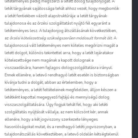
letéteményes pedig megszerzi a letett dolog tulajdonjogát. A
letét tárgyának sajátossága tehát ahhoz vezet, hogy megbomlik
a letét fentiekben vázolt alapstruktúrája: a letét tárgyának
tulajdonosa és az őrzési szolgáltatást nyújtó fél egyaránt a
letéteményes lesz. A tulajdonjog átszállásának következtében,
az
őrzési kötelezettség szükségszerűen módosult formát ölt
. A
tulajdonossá vált letéteményes nem köteles megőrizni magát a
letett dolgot, különös tekintettel arra, hogy a letét lejáratakor
kötelezettsége nem magának a kapott dolognak a
visszaadására, hanem fajlagos dologszolgáltatásra irányul.
Ennek ellenére, a letevő rendhagyó letét esetén is biztonságban
kívánja tudni a dolgát, abban az értelemben, hogy a
letéteményes, a letét feltételeinek megfelelően, álljon készen a
letétként kapottal megegyező fajtájú és mennyiségű dolog
visszaszolgáltatására. Úgy fogjuk tehát fel, hogy aki letéti
szolgáltatás nyújtását vállalja, az nem kölcsönt kér, annak
ellenére, hogy a két jogviszony szerkezete lényeges
hasonlóságokat mutat, és a rendhagyó letéti jogviszonyban, a
tulajdonátszállás következtében, a letevő oldalán kétségtelenül