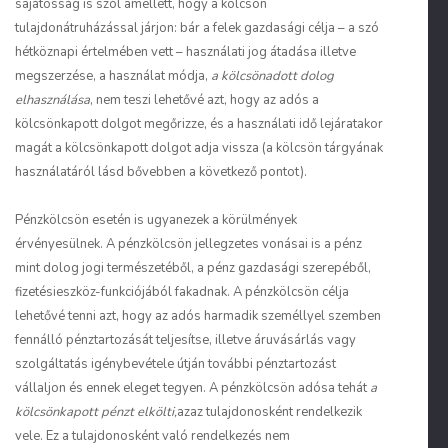
sajátosság is szól amellett, hogy a kölcsön
tulajdonátruházással járjon: bár a felek gazdasági célja – a szó
hétköznapi értelmében vett – használati jog átadása illetve
megszerzése, a használat módja,
a kölcsönadott dolog
elhasználása
, nem teszi lehetővé azt, hogy az adós a
kölcsönkapott dolgot megőrizze, és a használati idő lejáratakor
magát a kölcsönkapott dolgot adja vissza (a kölcsön tárgyának
használatáról lásd bővebben a következő pontot).
Pénzkölcsön esetén is ugyanezek a körülmények
érvényesülnek. A pénzkölcsön jellegzetes vonásai is a pénz
mint dolog jogi természetéből, a pénz gazdasági szerepéből,
fizetésieszköz-funkciójából fakadnak. A pénzkölcsön célja
lehetővé tenni azt, hogy az adós harmadik személlyel szemben
fennálló pénztartozását teljesítse, illetve áruvásárlás vagy
szolgáltatás igénybevétele útján további pénztartozást
vállaljon és ennek eleget tegyen. A pénzkölcsön adósa tehát
a
kölcsönkapott pénzt elkölti,
azaz tulajdonosként rendelkezik
vele. Ez a tulajdonosként való rendelkezés nem