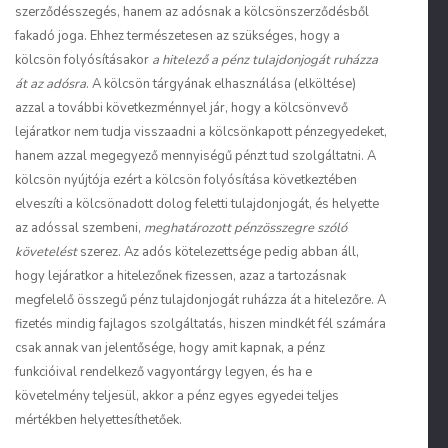
szerződésszegés, hanem az adósnak a kölcsönszerződésből
fakadó joga. Ehhez természetesen az szükséges, hogy a
kölcsön folyósításakor
a hitelező a pénz tulajdonjogát ruházza
át az adósra
. A kölcsön tárgyának elhasználása (elköltése)
azzal a további következménnyel jár, hogy a kölcsönvevő
lejáratkor nem tudja visszaadni a kölcsönkapott pénzegyedeket,
hanem azzal megegyező mennyiségű pénzt tud szolgáltatni. A
kölcsön nyújtója ezért a kölcsön folyósítása következtében
elveszíti a kölcsönadott dolog feletti tulajdonjogát, és helyette
az adóssal szembeni,
meghatározott pénzösszegre szóló
követelést
szerez. Az adós kötelezettsége pedig abban áll,
hogy lejáratkor a hitelezőnek fizessen, azaz a tartozásnak
megfelelő összegű pénz tulajdonjogát ruházza át a hitelezőre. A
fizetés mindig fajlagos szolgáltatás, hiszen mindkét fél számára
csak annak van jelentősége, hogy amit kapnak, a pénz
funkcióival rendelkező vagyontárgy legyen, és ha e
követelmény teljesül, akkor a pénz egyes egyedei teljes
mértékben helyettesíthetőek.