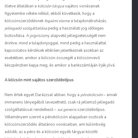
illetve általában a
kölcsön tárgya
sajátos vonásainak
figyelembe vétele nélkül; ebből következik, hogy a
kölcsönszerződésnek
fogalmi eleme
a tulajdonátruházás,
jellegadó szolgáltatása
pedig a használati jog időleges
biztosítása. A jogviszony alapvető jellegzetességét nem
érintve, mind a tulajdonjoggal, mind pedig a használattal
kapcsolatos kérdések eltérően jelentkeznek azokban az
esetekben, amikor a kölcsön összegét a kölcsönvevő
készpénzben kapja meg, és amikor a bankszámláján írják jóvá.
A kölcsön mint sajátos szerződéstípus
Nem értek egyet Darázzsal abban, hogy a
pénzkölcsön
– annak
immanens lényegéből levezethető, csak rá jellemző jellegadó
szolgáltatással rendelkező –
sui generis
szerződéstípus.
Véleményem szerint a pénzkölcsön alapjaiban osztozik a
kölcsönszerződés általános vonásaiban, ami különbség
adódik, az a pénz és a kölcsön egyéb tárgyai közötti