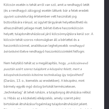
Kölcsön esetén is tehát arról van szó, amit a rendhagyó letét
(és a rendhagyó zálogjog) esetén láttunk: bár a felek eredeti
ügyleti szándéka
tág értelemben vett használati jog
biztosítására irányul, az ügylet tárgyának helyettesíthető és
elhasználható jellege miatt, bérlet illetve haszonkölcsön
helyett, tulajdonátruházással járó kölcsönnyújtásra kerül sor. A
kölcsön tehát szoros rokonságban áll a bérlettel és a
haszonkölcsönnel, analitikusan leghelyesebb
rendhagyó
bérletként
illetve rendhagyó haszonkölcsönként felfogni.
Nem helytálló tehát az a megállapítás, hogy „
a kölcsönvevő
pusztán azért szerez tulajdont a készpénz felett, mert a
készpénzkövetelés kötelme technikailag így teljesíthető
”
(Darázs, 13. o., kiemelés az eredetiben). A készpénz, mint
bármely egyéb ingó dolog birtokát természetesen,
„technikailag” át lehet ruházni, a tulajdonjog átruházása nélkül
is. Hibás az a közkeletű elképzelés, amely szerint pénz
birtokának átruházása fogalmilag tulajdonátruházást jelent.