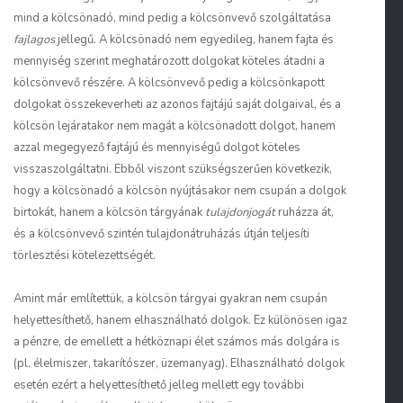
mind a kölcsönadó, mind pedig a kölcsönvevő szolgáltatása
fajlagos
jellegű. A kölcsönadó nem egyedileg, hanem fajta és
mennyiség szerint meghatározott dolgokat köteles átadni a
kölcsönvevő részére. A kölcsönvevő pedig a kölcsönkapott
dolgokat összekeverheti az azonos fajtájú saját dolgaival, és a
kölcsön lejáratakor nem magát a kölcsönadott dolgot, hanem
azzal megegyező fajtájú és mennyiségű dolgot köteles
visszaszolgáltatni. Ebből viszont szükségszerűen következik,
hogy a kölcsönadó a kölcsön nyújtásakor nem csupán a dolgok
birtokát, hanem a kölcsön tárgyának
tulajdonjogát
ruházza át,
és a kölcsönvevő szintén tulajdonátruházás útján teljesíti
törlesztési kötelezettségét.
Amint már említettük, a kölcsön tárgyai gyakran nem csupán
helyettesíthető, hanem elhasználható dolgok. Ez különösen igaz
a pénzre, de emellett a hétköznapi élet számos más dolgára is
(pl. élelmiszer, takarítószer, üzemanyag). Elhasználható dolgok
esetén ezért a helyettesíthető jelleg mellett egy további