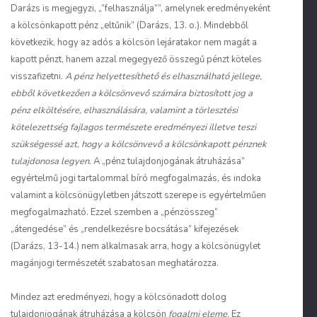
Darázs is megjegyzi, „”felhasználja””, amelynek eredményeként
a kölcsönkapott pénz „eltűnik” (Darázs, 13. o.). Mindebből
következik, hogy az adós a kölcsön lejáratakor nem magát a
kapott pénzt, hanem azzal megegyező összegű pénzt köteles
visszafizetni.
A pénz helyettesíthető és elhasználható jellege,
ebből következően a kölcsönvevő számára biztosított jog a
pénz elköltésére, elhasználására, valamint a törlesztési
kötelezettség fajlagos természete eredményezi illetve teszi
szükségessé azt, hogy a kölcsönvevő a kölcsönkapott pénznek
tulajdonosa legyen.
A „pénz tulajdonjogának átruházása”
egyértelmű jogi tartalommal bíró megfogalmazás, és indoka
valamint a kölcsönügyletben játszott szerepe is egyértelműen
megfogalmazható. Ezzel szemben a „pénzösszeg”
„átengedése” és „rendelkezésre bocsátása” kifejezések
(Darázs, 13-14.) nem alkalmasak arra, hogy a kölcsönügylet
magánjogi természetét szabatosan meghatározza.
Mindez azt eredményezi, hogy a kölcsönadott dolog
tulajdonjogának átruházása a kölcsön
fogalmi eleme
. Ez