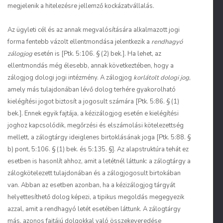
megjelenik a hitelezésre jellemző kockázatvállalás.
Az ügyleti cél és az annak megvalósítására alkalmazott jogi
forma fentebb vázolt ellentmondása jelentkezik a
rendhagyó
zálogjog
esetén is [Ptk. 5:106. § (2) bek.]. Ha lehet, az
ellentmondás még élesebb, annak következtében, hogy a
zálogjog dologi jogi intézmény. A zálogjog
korlátolt dologi jog
,
amely más tulajdonában lévő dolog terhére gyakorolható
kielégítési jogot biztosít a jogosult számára [Ptk. 5:86. § (1)
bek.]. Ennek egyik fajtája, a kézizálogjog esetén e kielégítési
joghoz kapcsolódik, megőrzési és elszámolási kötelezettség
mellett, a zálogtárgy ideiglenes birtoklásának joga [Ptk. 5:88. §
b) pont, 5:106. § (1) bek. és 5:135. §]. Az alapstruktúra tehát ez
esetben is hasonlít ahhoz, amit a letétnél láttunk: a zálogtárgy a
zálogkötelezett tulajdonában és a zálogjogosult birtokában
van. Abban az esetben azonban, ha a kézizálogjog tárgyát
helyettesíthető dolog képezi, a tipikus megoldás megegyezik
azzal, amit a rendhagyó letét esetében láttunk. A zálogtárgy
más, azonos fajtájú dolgokkal való összekeveredése