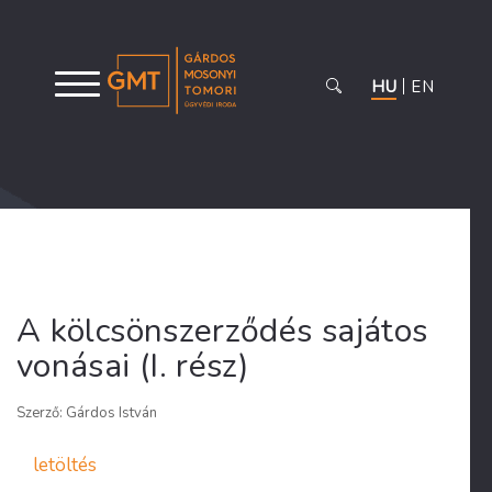
HU
EN
A kölcsönszerződés sajátos
vonásai (I. rész)
Szerző: Gárdos István
letöltés