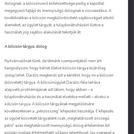
dolognak, a kölcsönvevő kötelezettsége pedig a kapottal
megegyező fajtájú és mennyiségű dolognak a visszaadása. A
továbbiakban a kölcsön megkülönböztető sajátosságait alkotó
elemeket, az ügylet tárgyát, a tulajdonátruházást illetve a
használati jog sajátos alakulását tekintjük át.
A kölcsön tárgya: dolog
Nyilvánvalónak tűnik, de témánk szempontjából nem árt
hangsúlyozni, hogy bérlet illetve kölcsön tárgya kizárólag
dolog
lehet. Darázs megkerüli azt a kérdést, hogy mi a kölcsön
(közvetett) tárgya. A kölcsönügylet Darázs-féle leírása
alapvető problémájának azt látom, hogy abban – a
tulajdonátruházás és a használat elvetése mellett – elvész a
kölcsön tárgya
. A kölcsön tárgyának megjelölésére
következetesen a „pénzösszeg” kifejezést használja. E kifejezés
az ügylet közvetett tárgyaként csak „meghatározott összegű
pénz” azaz meghatározott mennyiségű dolog értelemben bír
polgári jogilag értelmezhető világos jelentéssel; így szerepel e