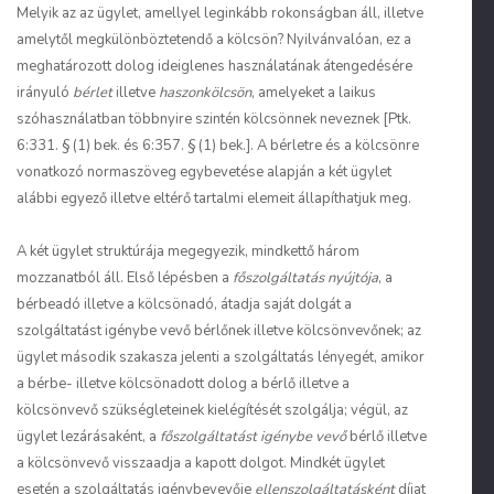
Melyik az az ügylet, amellyel leginkább rokonságban áll, illetve
amelytől megkülönböztetendő a kölcsön? Nyilvánvalóan, ez a
meghatározott dolog ideiglenes használatának átengedésére
irányuló
bérlet
illetve
haszonkölcsön
, amelyeket a laikus
szóhasználatban többnyire szintén kölcsönnek neveznek [Ptk.
6:331. § (1) bek. és 6:357. § (1) bek.]. A bérletre és a kölcsönre
vonatkozó normaszöveg egybevetése alapján a két ügylet
alábbi egyező illetve eltérő tartalmi elemeit állapíthatjuk meg.
A két ügylet struktúrája megegyezik, mindkettő három
mozzanatból áll. Első lépésben a
főszolgáltatás nyújtója
, a
bérbeadó illetve a kölcsönadó, átadja saját dolgát a
szolgáltatást igénybe vevő bérlőnek illetve kölcsönvevőnek; az
ügylet második szakasza jelenti a szolgáltatás lényegét, amikor
a bérbe- illetve kölcsönadott dolog a bérlő illetve a
kölcsönvevő szükségleteinek kielégítését szolgálja; végül, az
ügylet lezárásaként, a
főszolgáltatást igénybe vevő
bérlő illetve
a kölcsönvevő visszaadja a kapott dolgot. Mindkét ügylet
esetén a szolgáltatás igénybevevője
ellenszolgáltatásként
díjat