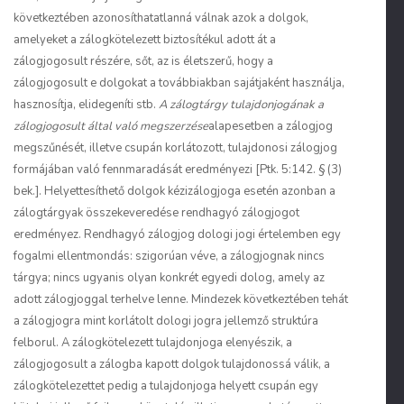
következtében azonosíthatatlanná válnak azok a dolgok,
amelyeket a zálogkötelezett biztosítékul adott át a
zálogjogosult részére, sőt, az is életszerű, hogy a
zálogjogosult e dolgokat a továbbiakban sajátjaként használja,
hasznosítja, elidegeníti stb.
A zálogtárgy tulajdonjogának a
zálogjogosult által való megszerzése
alapesetben a zálogjog
megszűnését, illetve csupán korlátozott, tulajdonosi zálogjog
formájában való fennmaradását eredményezi [Ptk. 5:142. § (3)
bek.]. Helyettesíthető dolgok kézizálogjoga esetén azonban a
zálogtárgyak összekeveredése rendhagyó zálogjogot
eredményez. Rendhagyó zálogjog dologi jogi értelemben egy
fogalmi ellentmondás: szigorúan véve, a zálogjognak nincs
tárgya; nincs ugyanis olyan konkrét egyedi dolog, amely az
adott zálogjoggal terhelve lenne. Mindezek következtében tehát
a zálogjogra mint korlátolt dologi jogra jellemző struktúra
felborul. A zálogkötelezett tulajdonjoga elenyészik, a
zálogjogosult a zálogba kapott dolgok tulajdonossá válik, a
zálogkötelezettet pedig a tulajdonjoga helyett csupán egy