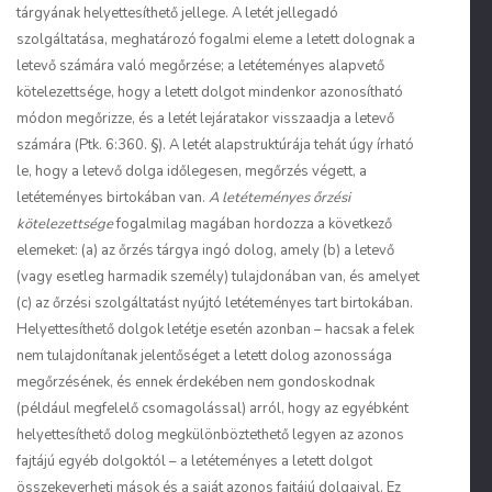
tárgyának helyettesíthető jellege. A
letét jellegadó
szolgáltatása, meghatározó fogalmi eleme a letett dolognak a
letevő számára való megőrzése; a letéteményes alapvető
kötelezettsége, hogy a letett dolgot mindenkor azonosítható
módon megőrizze, és a letét lejáratakor visszaadja a letevő
számára (Ptk. 6:360. §). A letét alapstruktúrája tehát úgy írható
le, hogy a letevő dolga időlegesen, megőrzés végett, a
letéteményes birtokában van.
A letéteményes őrzési
kötelezettsége
fogalmilag magában hordozza a következő
elemeket: (a) az őrzés tárgya ingó dolog, amely (b) a letevő
(vagy esetleg harmadik személy) tulajdonában van, és amelyet
(c) az őrzési szolgáltatást nyújtó letéteményes tart birtokában.
Helyettesíthető dolgok letétje esetén azonban – hacsak a felek
nem tulajdonítanak jelentőséget a letett dolog azonossága
megőrzésének, és ennek érdekében nem gondoskodnak
(például megfelelő csomagolással) arról, hogy az egyébként
helyettesíthető dolog megkülönböztethető legyen az azonos
fajtájú egyéb dolgoktól – a letéteményes a letett dolgot
összekeverheti mások és a saját azonos fajtájú dolgaival. Ez