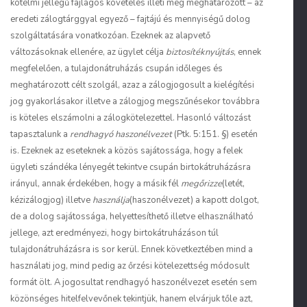
kötelmi jellegű fajlagos követelés illeti meg meghatározott – az
eredeti zálogtárggyal egyező – fajtájú és mennyiségű dolog
szolgáltatására vonatkozóan. Ezeknek az alapvető
változásoknak ellenére, az ügylet célja
biztosítéknyújtás
, ennek
megfelelően, a tulajdonátruházás csupán időleges és
meghatározott célt szolgál, azaz a zálogjogosult a kielégítési
jog gyakorlásakor illetve a zálogjog megszűnésekor továbbra
is köteles elszámolni a zálogkötelezettel. Hasonló változást
tapasztalunk a
rendhagyó haszonélvezet
(Ptk. 5:151. §) esetén
is. Ezeknek az eseteknek a közös sajátossága, hogy a felek
ügyleti szándéka lényegét tekintve csupán birtokátruházásra
irányul, annak érdekében, hogy a másik fél
megőrizze
(letét,
kézizálogjog) illetve
használja
(haszonélvezet) a kapott dolgot,
de a dolog sajátossága, helyettesíthető illetve elhasználható
jellege, azt eredményezi, hogy birtokátruházáson túl
tulajdonátruházásra is sor kerül. Ennek következtében mind a
használati jog, mind pedig az őrzési kötelezettség módosult
formát ölt. A jogosultat rendhagyó haszonélvezet esetén sem
közönséges hitelfelvevőnek tekintjük, hanem elvárjuk tőle azt,