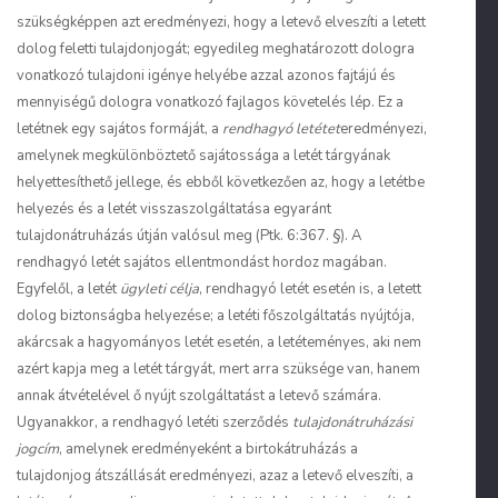
szükségképpen azt eredményezi, hogy a letevő elveszíti a letett
dolog feletti tulajdonjogát; egyedileg meghatározott dologra
vonatkozó tulajdoni igénye helyébe azzal azonos fajtájú és
mennyiségű dologra vonatkozó fajlagos követelés lép. Ez a
letétnek egy sajátos formáját, a
rendhagyó letétet
eredményezi,
amelynek megkülönböztető sajátossága a letét tárgyának
helyettesíthető jellege, és ebből következően az, hogy a letétbe
helyezés és a letét visszaszolgáltatása egyaránt
tulajdonátruházás útján valósul meg (Ptk. 6:367. §). A
rendhagyó letét sajátos ellentmondást hordoz magában.
Egyfelől, a letét
ügyleti célja
, rendhagyó letét esetén is, a letett
dolog biztonságba helyezése; a letéti főszolgáltatás nyújtója,
akárcsak a hagyományos letét esetén, a letéteményes, aki nem
azért kapja meg a letét tárgyát, mert arra szüksége van, hanem
annak átvételével ő nyújt szolgáltatást a letevő számára.
Ugyanakkor, a rendhagyó letéti szerződés
tulajdonátruházási
jogcím
, amelynek eredményeként a birtokátruházás a
tulajdonjog átszállását eredményezi, azaz a letevő elveszíti, a