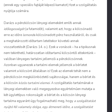
(ennek egy speciális fajtáját képező kamatot) fizet a szolgáltatás
nyújtója számára.
Darázs a pénzkölcsön lényegi elemeként említi annak
időlegességét
(a futamidőt), valamint azt, hogy a kölcsönadó
erre az időre
lemond
a kölcsönadott pénz használatáról, és csak
a meghatározott időtartam leteltekor követeli annak
visszafizetését (Darázs 14. o.). Ezek a vonások – ha a tipikusnak
nem tekinthető, határozatlan időtartamú kölcsöntől eltekintünk –
valóban lényeges tartalmi jellemzői a pénzkölcsönnek.
Azonban ugyanezek a tartalmi elemek jellemzik a bérletet
valamint a kölcsönt általában is! Ezek az elemek tehát nem a
pénzkölcsön megkülönböztető sajátosságai, hanem a bérlet és
a kölcsön
közös tartalmi elemei
. A szolgáltatás tartalmának e
lényegi elemekben való megegyezése egyértelműen mutatja a
két ügylettípus rokonságát: a bérlet és a kölcsön lényegi
tartalma egyaránt úgy fogalmazható meg, hogy
a szolgáltatást
nyújtó fél valamely dolga, egy átmeneti időre, a szolgáltatást