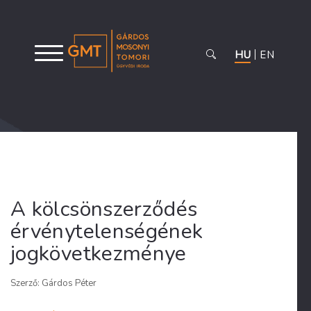
HU
EN
A kölcsönszerződés
érvénytelenségének
jogkövetkezménye
Szerző: Gárdos Péter