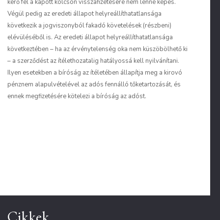
kérő fél a kapott kölcsön visszafizetésére nem lenne képes.
Végül pedig az eredeti állapot helyreállíthatatlansága
következik a jogviszonyból fakadó követelések (részbeni)
elévüléséből is. Az eredeti állapot helyreállíthatatlansága
következtében – ha az érvénytelenség oka nem küszöbölhető ki
– a szerződést az ítélethozatalig hatályossá kell nyilvánítani.
Ilyen esetekben a bíróság az ítéletében állapítja meg a kirovó
pénznem alapulvételével az adós fennálló tőketartozását, és
ennek megfizetésére kötelezi a bíróság az adóst.
Cikkek