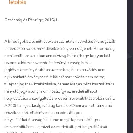
letöltés
Gazdaság és Pénzügy, 2015/1.
A bíróságok az elmúlt években számtalan aspektusát vizsgálták
a devizakölcsön-szerződések érvénytelenségének. Mindezidáig
nem került sor azonban annak vizsgálatára, hogy hogyan kell
levonni a kölcsönszerződés érvénytelenségének a
jogkövetkezményét abban az esetben, ha a szerződés nem
nyilvánítható érvényessé. A kölcsönszerződés nem dolog
tulajdonjogának átruházására, hanem idegen pénz használatára
irányuló jogviszonynak minősül, így az eredeti állapot
helyreállítása a szolgáltatás eredeti irreverzibilitása okán kizárt.
A 2008-as gazdasági válság következtében a perek túlnyomó
részében ettől eltekintve is az eredeti állapot
helyreállíthatatlanságát kellene megállapítani utólagos
irreverzibilitás miatt, mivel az eredeti állapot helyreállítását