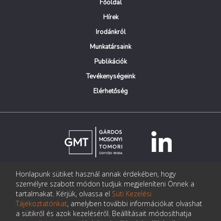
Főoldal
Hírek
Irodánkról
Munkatársaink
Publikációk
Tevékenységeink
Elérhetőség
Honlapunk sütiket használ annak érdekében, hogy
© Copyright Gárdos Mosonyi Tomori Ügyvédi Iroda
személyre szabott módon tudjuk megjeleníteni Önnek a
postmaster@gmtlegal.hu
tartalmakat. Kérjük, olvassa el
Süti Kezelési
Tájékoztatónkat
, amelyben további információkat olvashat
Adatkezelési tájékoztató
a sütikről és azok kezeléséről. Beállításait módosíthatja