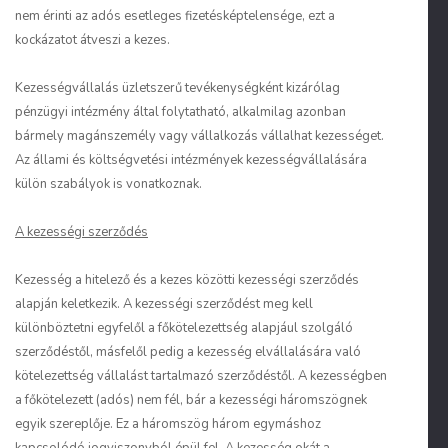
nem érinti az adós esetleges fizetésképtelensége, ezt a
kockázatot átveszi a kezes.
Kezességvállalás üzletszerű tevékenységként kizárólag
pénzügyi intézmény által folytatható, alkalmilag azonban
bármely magánszemély vagy vállalkozás vállalhat kezességet.
Az állami és költségvetési intézmények kezességvállalására
külön szabályok is vonatkoznak.
A kezességi szerződés
Kezesség a hitelező és a kezes közötti kezességi szerződés
alapján keletkezik. A kezességi szerződést meg kell
különböztetni egyfelől a főkötelezettség alapjául szolgáló
szerződéstől, másfelől pedig a kezesség elvállalására való
kötelezettség vállalást tartalmazó szerződéstől. A kezességben
a főkötelezett (adós) nem fél, bár a kezességi háromszögnek
egyik szereplője. Ez a háromszög három egymáshoz