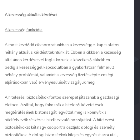
A kezesség aktuális kérdései
A kezesség funkciója
A most kezdődő cikksorozatunkban a kezességgel kapcsolatos
néhány aktuális kérdést tekintünk át. Ebben a cikkben a kezesség
általános kérdéseivel foglalkozunk, a következő cikkekben
pedig a kezességgel kapcsolatban a gyakorlatban felmerült
néhány problémát, valamint a kezesség fizetésképtelenségi
eljárásokban való érvényesülését vizsgáljuk meg.
A hitelezési biztosítékok fontos szerepet játszanak a gazdasági
életben. Azáltal, hogy fokozzák a hitelezői követelések
megtérülésének biztonságát, egyúttal meg is könnyítik a
hitelfelvevők részére a hitelhez való hozzájutást. A hitelezési
biztosítékokat két nagy csoportra osztjuk: dologi és személyi
biztosítékok. A dologi biztosítékok kifejezés egyrészt arra utal,