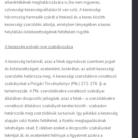
ellenértékének meghatározására is (ha nem ingyenes,
szívességi kezességvállalásról van szó). A kezességi
háromszög harmadik szárát a hitelező és a kezes közötti
kezességi szerződés alkotja, amelyben lényegében a kezes
helytállási kötelezettségének feltételeit rögzítik.
A kezesség polgári jogi szabályozása
A kezesség tartalmát, azaz a felek egymással szembeni jogait
és kötelezettségeit, esetenként, konkrétan, az adott kezességi
szerződés határozza meg. A kezességi szerződésre vonatkozó
szabályokat a Polgári Törvénykönyv (Ptk.) 272-276. §-ai
tartalmazzák. A Ptk. szerződésekre vonatkozó szabályai
általában diszpozitív jellegűek, azaz a felek – a szerződésekre
vonatkozó általános szabályok keretei között ‑ szabadon
határozzák meg szerződésük
tartalmát
, így például a kezesség
alapján való fizetés feltételeit, a fizetés megtagadásának
lehetséges okait. E cikkben ezeket a diszpozitív szabályokat
tekintjük át, és esetenként felhívjuk a figyelmet azokra a