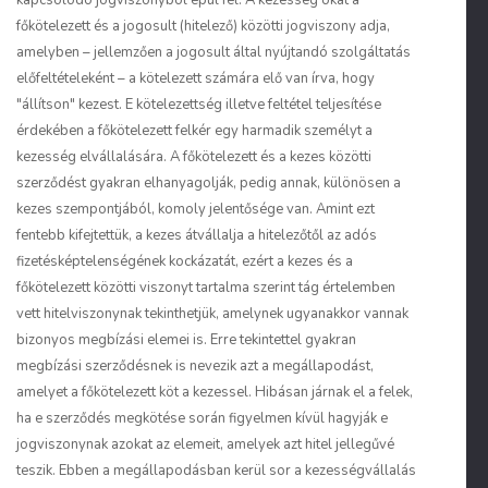
kapcsolódó jogviszonyból épül fel. A kezesség okát a
főkötelezett és a jogosult (hitelező) közötti jogviszony adja,
amelyben – jellemzően a jogosult által nyújtandó szolgáltatás
előfeltételeként – a kötelezett számára elő van írva, hogy
"állítson" kezest. E kötelezettség illetve feltétel teljesítése
érdekében a főkötelezett felkér egy harmadik személyt a
kezesség elvállalására. A főkötelezett és a kezes közötti
szerződést gyakran elhanyagolják, pedig annak, különösen a
kezes szempontjából, komoly jelentősége van. Amint ezt
fentebb kifejtettük, a kezes átvállalja a hitelezőtől az adós
fizetésképtelenségének kockázatát, ezért a kezes és a
főkötelezett közötti viszonyt tartalma szerint tág értelemben
vett hitelviszonynak tekinthetjük, amelynek ugyanakkor vannak
bizonyos megbízási elemei is. Erre tekintettel gyakran
megbízási szerződésnek is nevezik azt a megállapodást,
amelyet a főkötelezett köt a kezessel. Hibásan járnak el a felek,
ha e szerződés megkötése során figyelmen kívül hagyják e
jogviszonynak azokat az elemeit, amelyek azt hitel jellegűvé
teszik. Ebben a megállapodásban kerül sor a kezességvállalás