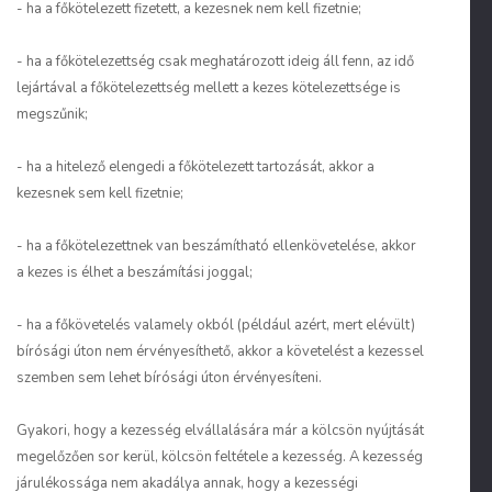
- ha a főkötelezett fizetett, a kezesnek nem kell fizetnie;
- ha a főkötelezettség csak meghatározott ideig áll fenn, az idő
lejártával a főkötelezettség mellett a kezes kötelezettsége is
megszűnik;
- ha a hitelező elengedi a főkötelezett tartozását, akkor a
kezesnek sem kell fizetnie;
- ha a főkötelezettnek van beszámítható ellenkövetelése, akkor
a kezes is élhet a beszámítási joggal;
- ha a főkövetelés valamely okból (például azért, mert elévült)
bírósági úton nem érvényesíthető, akkor a követelést a kezessel
szemben sem lehet bírósági úton érvényesíteni.
Gyakori, hogy a kezesség elvállalására már a kölcsön nyújtását
megelőzően sor kerül, kölcsön feltétele a kezesség. A kezesség
járulékossága nem akadálya annak, hogy a kezességi