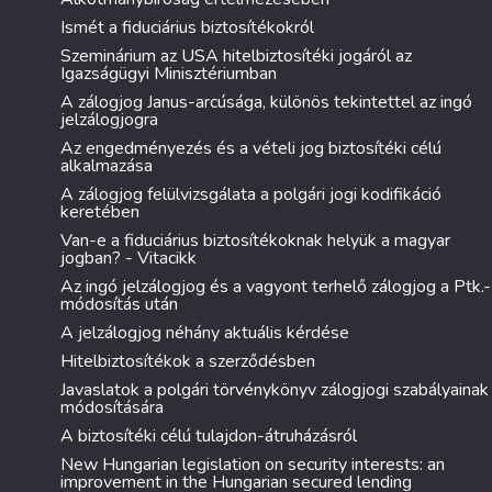
Ismét a fiduciárius biztosítékokról
Szeminárium az USA hitelbiztosítéki jogáról az
Igazságügyi Minisztériumban
A zálogjog Janus-arcúsága, különös tekintettel az ingó
jelzálogjogra
Az engedményezés és a vételi jog biztosítéki célú
alkalmazása
A zálogjog felülvizsgálata a polgári jogi kodifikáció
keretében
Van-e a fiduciárius biztosítékoknak helyük a magyar
jogban? - Vitacikk
Az ingó jelzálogjog és a vagyont terhelő zálogjog a Ptk.-
módosítás után
A jelzálogjog néhány aktuális kérdése
Hitelbiztosítékok a szerződésben
Javaslatok a polgári törvénykönyv zálogjogi szabályainak
módosítására
A biztosítéki célú tulajdon-átruházásról
New Hungarian legislation on security interests: an
improvement in the Hungarian secured lending