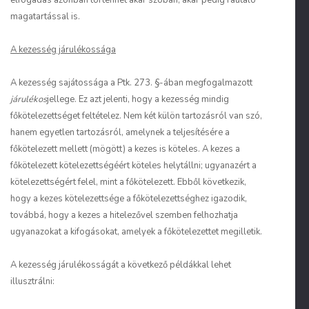
elfogadás azonban történhet akár szóban, akár pedig ráutaló
magatartással is.
A kezesség járulékossága
A kezesség sajátossága a Ptk. 273. §-ában megfogalmazott
járulékos
jellege. Ez azt jelenti, hogy a kezesség mindig
főkötelezettséget feltételez. Nem két külön tartozásról van szó,
hanem egyetlen tartozásról, amelynek a teljesítésére a
főkötelezett mellett (mögött) a kezes is köteles. A kezes a
főkötelezett kötelezettségéért köteles helytállni; ugyanazért a
kötelezettségért felel, mint a főkötelezett. Ebből következik,
hogy a kezes kötelezettsége a főkötelezettséghez igazodik,
továbbá, hogy a kezes a hitelezővel szemben felhozhatja
ugyanazokat a kifogásokat, amelyek a főkötelezettet megilletik.
A kezesség járulékosságát a következő példákkal lehet
illusztrálni: