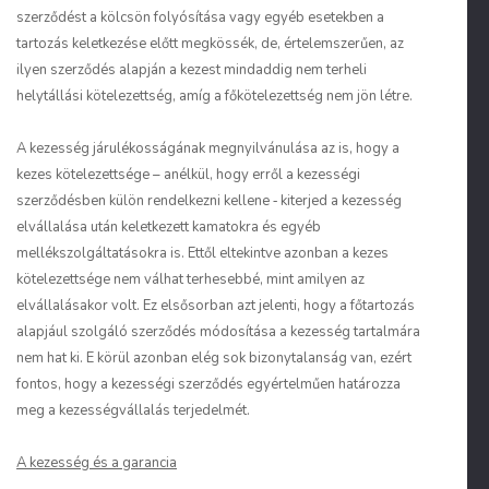
szerződést a kölcsön folyósítása vagy egyéb esetekben a
tartozás keletkezése előtt megkössék, de, értelemszerűen, az
ilyen szerződés alapján a kezest mindaddig nem terheli
helytállási kötelezettség, amíg a főkötelezettség nem jön létre.
A kezesség járulékosságának megnyilvánulása az is, hogy a
kezes kötelezettsége – anélkül, hogy erről a kezességi
szerződésben külön rendelkezni kellene ‑ kiterjed a kezesség
elvállalása után keletkezett kamatokra és egyéb
mellékszolgáltatásokra is. Ettől eltekintve azonban a kezes
kötelezettsége nem válhat terhesebbé, mint amilyen az
elvállalásakor volt. Ez elsősorban azt jelenti, hogy a főtartozás
alapjául szolgáló szerződés módosítása a kezesség tartalmára
nem hat ki. E körül azonban elég sok bizonytalanság van, ezért
fontos, hogy a kezességi szerződés egyértelműen határozza
meg a kezességvállalás terjedelmét.
A kezesség és a garancia