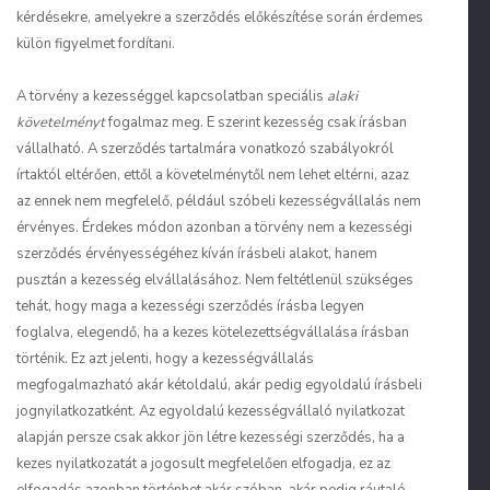
kérdésekre, amelyekre a szerződés előkészítése során érdemes
külön figyelmet fordítani.
A törvény a kezességgel kapcsolatban speciális
alaki
követelményt
fogalmaz meg. E szerint kezesség csak írásban
vállalható. A szerződés tartalmára vonatkozó szabályokról
írtaktól eltérően, ettől a követelménytől nem lehet eltérni, azaz
az ennek nem megfelelő, például szóbeli kezességvállalás nem
érvényes. Érdekes módon azonban a törvény nem a kezességi
szerződés érvényességéhez kíván írásbeli alakot, hanem
pusztán a kezesség elvállalásához. Nem feltétlenül szükséges
tehát, hogy maga a kezességi szerződés írásba legyen
foglalva, elegendő, ha a kezes kötelezettségvállalása írásban
történik. Ez azt jelenti, hogy a kezességvállalás
megfogalmazható akár kétoldalú, akár pedig egyoldalú írásbeli
jognyilatkozatként. Az egyoldalú kezességvállaló nyilatkozat
alapján persze csak akkor jön létre kezességi szerződés, ha a
kezes nyilatkozatát a jogosult megfelelően elfogadja, ez az