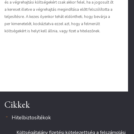
és a végrehajtási költségekért csak akkor felel, ha a jogosult őt
a kereset illetve a végrehajtás megindítása előtt felszólította a
teljesítésre. A kezes ilyenkor tehát eldöntheti, hogy bevárja a
per kimenetelét, kockáztatva ezzel azt, hogy a felmerült
költségekért is helyt kell állnia, vagy fizet a hitelezőnek.
Cikkek
Hitelbiztosítékok
Költségátalány fizetési kötelezettség a felszámolási