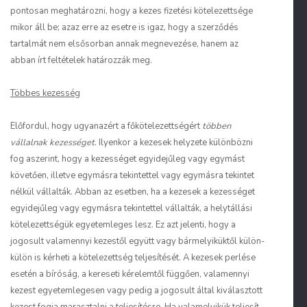
pontosan meghatározni, hogy a kezes fizetési kötelezettsége
mikor áll be; azaz erre az esetre is igaz, hogy a szerződés
tartalmát nem elsősorban annak megnevezése, hanem az
abban írt feltételek határozzák meg.
Többes kezesség
Előfordul, hogy ugyanazért a főkötelezettségért
többen
vállalnak kezességet
. Ilyenkor a kezesek helyzete különbözni
fog aszerint, hogy a kezességet egyidejűleg vagy egymást
követően, illetve egymásra tekintettel vagy egymásra tekintet
nélkül vállalták. Abban az esetben, ha a kezesek a kezességet
egyidejűleg vagy egymásra tekintettel vállalták, a helytállási
kötelezettségük egyetemleges lesz. Ez azt jelenti, hogy a
jogosult valamennyi kezestől együtt vagy bármelyiküktől külön-
külön is kérheti a kötelezettség teljesítését. A kezesek perlése
esetén a bíróság, a kereseti kérelemtől függően, valamennyi
kezest egyetemlegesen vagy pedig a jogosult által kiválasztott