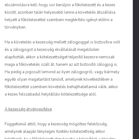
elszámolásra kell, hogy sor kerüljön a főkötelezett és a kezes
között, azonban talán helyesebb lenne a követelés átszállása
helyett a főkötelezettel szembeni megtérítési igényt előírni a
törvényben.
Ha a követelés a kezesség mellett zálogjoggal is biztosítva volt
és a zálogjogot a kezesség elvállalását megelőzően
alapították, akkor a kötelezettséget teljesítő kezesre nemcsak
maga a főkövetelés száll át, hanem az azt biztosító zálogjog is.
Ha pedig a jogosult lemond az ilyen zálogjogról, vagy bármely
egyéb olyan magatartást tanúsít, amelynek következtében a
főkötelezettel szembeni követelés behajthatatlanná válik, akkor
a kezes felszabadul helytállási kötelezettsége alól.
A kezesség érvényesítése
Függetlenül attól, hogy a kezesség mögöttes felelősség,
amelynek alapján tényleges fizetési kötelezettség akkor