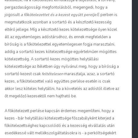
keletkezik, ha a főkötelezett elmulasztja a teljesítést, a törvény,
pergazdaságossági megfontolásból, megengedi, hogy a
jogosult
a főkötelezettet és a kezest együtt perelje.
E perben is
megmutatkozik azonban a sortartó és a készfizető kezesség
eltérő jellege. Míg a készfizető kezes kötelezettsége ilyen közel
áll az egyetemleges adóstárséhoz, és ennek megfelelően a
bíróság is a főkötelezettel egyetemlegesen fogja marasztalni,
addig a sortartó kezes kötelezettsége egyértelműen mögöttes
kötelezettség. A sortartó kezes mögöttes helytállási
kötelezettsége az ítéletben úgy nyilvánul meg, hogy a bíróság a
sortartó kezest csak
feltételesen
marasztalja, azaz, a sortartó
kezes, a főkötelezettel való együttes perlése esetén is csak
akkor lesz köteles helytállni, ha a követelés az adóstól illetve az
őt megelőző kezesektől nem hajtható be.
A főkötelezett perlése kapcsán érdemes megemlíteni, hogy a
kezes ‑ bár helytállási kötelezettsége főszabályként kiterjed a
főkötelezettséghez kapcsolódó és a kezesség elvállalás után
esedékessé vált mellékszolgáltatásokra is ‑ a perköltségekért