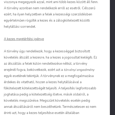
viszonya megegyezik azzal, mint ami több kezes között áll fenn.
A törvény azonban nem rendelkezik erről az esetről. Célszerű
ezért, ha ilyen helyzetben a felek a kezességi szerződésben
egyértelműen rögzítik a kezes és a zálogkötelezett közötti
helytállási sorrendet.
A kezes megtérítési igénye
A törvény úgy rendelkezik, hogy a kezességgel biztosított
követelés átszáll a kezesre, ha a kezes a jogosultat kielégíti. Ez
az átszállás a felek külön rendelkezése nélkül, a törvény
erejénél fogva, bekövetkezik, ezért azt a
törvényi engedmény
egyik esetének tekintjük. A törvénynek ez a megfogalmazása
érdekes és vitatható, hiszen a kezes helytállásával a
főkötelezett kötelezettségét teljesíti. A teljesítés legfontosabb
joghatása pedig a kötelezettség illetve, másik oldalról, a
követelés megszűnése. Megszűnt követelés esetén pedig
annak átszállásáról nem beszélhetünk. Természetesen ez nem
érinti azt, hogy a kezes teljesítése esetén általában