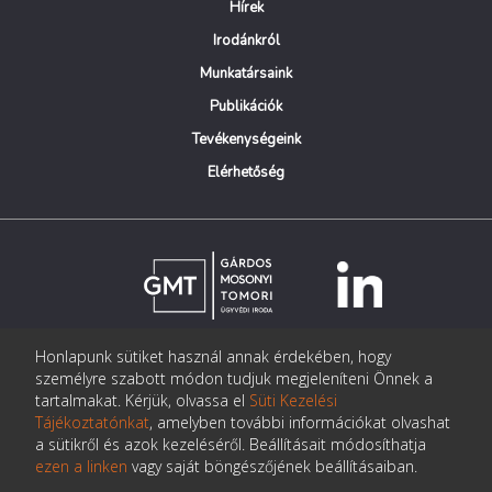
Hírek
Irodánkról
Munkatársaink
Publikációk
Tevékenységeink
Elérhetőség
Honlapunk sütiket használ annak érdekében, hogy
© Copyright Gárdos Mosonyi Tomori Ügyvédi Iroda
személyre szabott módon tudjuk megjeleníteni Önnek a
postmaster@gmtlegal.hu
tartalmakat. Kérjük, olvassa el
Süti Kezelési
Tájékoztatónkat
, amelyben további információkat olvashat
Adatkezelési tájékoztató
a sütikről és azok kezeléséről. Beállításait módosíthatja
ezen a linken
vagy saját böngészőjének beállításaiban.