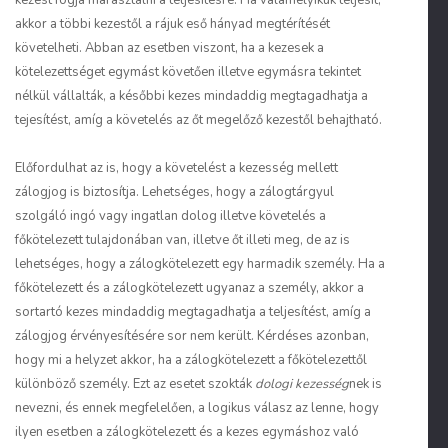
kezest fogja marasztalni a teljesítésre. Ha valamelyikük teljesít,
akkor a többi kezestől a rájuk eső hányad megtérítését
követelheti. Abban az esetben viszont, ha a kezesek a
kötelezettséget egymást követően illetve egymásra tekintet
nélkül vállalták, a későbbi kezes mindaddig megtagadhatja a
tejesítést, amíg a követelés az őt megelőző kezestől behajtható.
Előfordulhat az is, hogy a követelést a kezesség mellett
zálogjog is biztosítja. Lehetséges, hogy a zálogtárgyul
szolgáló ingó vagy ingatlan dolog illetve követelés a
főkötelezett tulajdonában van, illetve őt illeti meg, de az is
lehetséges, hogy a zálogkötelezett egy harmadik személy. Ha a
főkötelezett és a zálogkötelezett ugyanaz a személy, akkor a
sortartó kezes mindaddig megtagadhatja a teljesítést, amíg a
zálogjog érvényesítésére sor nem került. Kérdéses azonban,
hogy mi a helyzet akkor, ha a zálogkötelezett a főkötelezettől
különböző személy. Ezt az esetet szokták
dologi kezesség
nek is
nevezni, és ennek megfelelően, a logikus válasz az lenne, hogy
ilyen esetben a zálogkötelezett és a kezes egymáshoz való