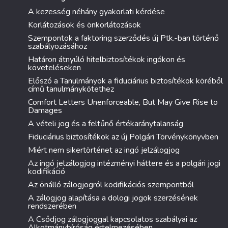
A kezesség néhány gyakorlati kérdése
Korlátozások és önkorlátozások
Szempontok a faktoring szerződés új Ptk.-ban történő
szabályozásához
Határon átnyúló hitelbiztosítékok ingókon és
követeléseken
Előszó a Tanulmányok a fiduciárius biztosítékok köréből
című tanulmánykötethez
Comfort Letters Unenforceable, But May Give Rise to
Damages
A vételi jog és a feltűnő értékaránytalanság
Fiduciárius biztosítékok az új Polgári Törvénykönyvben
Miért nem sikertörténet az ingó jelzálogjog
Az ingó jelzálogjog intézményi háttere és a polgári jogi
kodifikáció
Az önálló zálogjogról kodifikációs szempontból
A zálogjog alapítása a dologi jogok szerzésének
rendszerében
A Csődjog zálogjoggal kapcsolatos szabályai az
Alkotmánybíróság értelmezésében