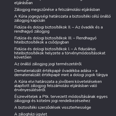
eljárásban
Zálogjog megszűnése a felszámolási eljárásban
A Kúria jogegységi határozata a biztosítéki célú önálló
zálogjog kapcsán
Fidúcia és dologi biztosítékok II. – Az óvadék és a
rendhagyó zálogjog
Fidúcia és dologi biztosítékok III. – Rendhagyó
hitelbiztosítékok a csődjogban
Fidúcia és dologi biztosítékok I. – A fiduciárius
hitelbiztosítékok helyzete a törvénymódosításokat
követően
Az önálló zálogjog jogi természetéről
Dematerializált értékpapír óvadékba adása – a
dematerializált értékpapír mint a dologi jogok tárgya
A Kúria elvi határozata a jövőbeni követeléseken
alapított zálogjog felszámolási eljárásban való
érvényesüléséről
Észrevételek a Ptk. tervezett módosításának egyes
zálogjogi és kötelmi jogi rendelkezéseihez
A biztosítéki szerződések visszterhessége
A zálogházi ügylet