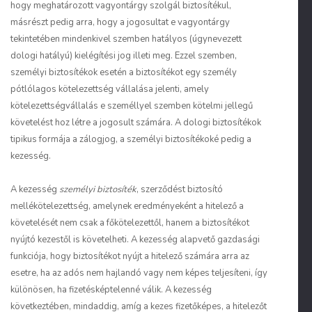
hogy meghatározott vagyontárgy szolgál biztosítékul,
másrészt pedig arra, hogy a jogosultat e vagyontárgy
tekintetében mindenkivel szemben hatályos (úgynevezett
dologi hatályú) kielégítési jog illeti meg. Ezzel szemben,
személyi biztosítékok esetén a biztosítékot egy személy
pótlólagos kötelezettség vállalása jelenti, amely
kötelezettségvállalás e személlyel szemben kötelmi jellegű
követelést hoz létre a jogosult számára. A dologi biztosítékok
tipikus formája a zálogjog, a személyi biztosítékoké pedig a
kezesség.
A kezesség
személyi biztosíték
, szerződést biztosító
mellékötelezettség, amelynek eredményeként a hitelező a
követelését nem csak a főkötelezettől, hanem a biztosítékot
nyújtó kezestől is követelheti. A kezesség alapvető gazdasági
funkciója, hogy biztosítékot nyújt a hitelező számára arra az
esetre, ha az adós nem hajlandó vagy nem képes teljesíteni, így
különösen, ha fizetésképtelenné válik. A kezesség
következtében, mindaddig, amíg a kezes fizetőképes, a hitelezőt