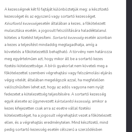
A kezességnek két fő fajtáját különböztetjük meg: a készfizető
kezességet és az egyszerű vagy sortartó kezességet.
Készfizető kezesség
esetén általában a kezes, a főkötelezett
mulasztása esetén, a jogosult felszólítására haladéktalanul
köteles a fizetést teljesíteni.
Sortartó kezesség
esetén azonban
a kezes a teljesítést mindaddig megtagadhatja, amíg a
követelés a főkötelezettől behajtható. A törvény nem határozza
meg egyértelműen azt, hogy mikor áll be a sortartó kezes
fizetési kötelezettsége. A bírói gyakorlat nem követeli meg a
főkötelezettel szembeni végrehajtási vagy felszámolási eljárás
végig vitelét, általában megelégszik azzal, ha megfelelően
valószínűsíteni lehet azt, hogy az adós vagyona nem nyújt
fedezetet a kötelezettség teljesítésére. A sortartó kezesség
egyik alesete az úgynevezett
kártalanító kezesség
, amikor a
kezes kifejezetten csak arra az esetre vállal fizetési
kötelezettséget, ha a jogosult végrehajtást vezet a főkötelezett
ellen, és a végrehajtás eredménytelen. Mind készfizető, mind
pedig sortartó kezesség esetén célszerű a szerződésben