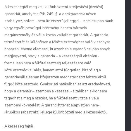
A kezességtől meg kell különböztetni a teljesítési (fizetési)
garanciát, amelyet a Ptk. 249. §-a
bankgarancia
néven
szabályoz, holott – nem üzletszerű jelleggel – nem csupán bank
vagy egyéb pénzügyi intézmény, hanem bármely
magánszemély és vállalkozás vállalhat garanciát. A garancia
természetét és különösen a főkötelezettséghez való viszonyát
hosszan lehetne elemezni, itt azonban elegendő csupán annyit
megjegyezni, hogy a garancia – a kezességtől eltérően ‑
formálisan nem a főkötelezettség teljesítésére való
kötelezettségvállalás, hanem attól független, kizárólag a
garanciavállalásban kifejezetten meghatározott feltételektől
függő kötelezettség. Gyakorlati hatásában ez azt eredményezi,
hogy a garantőr – szemben a kezessel ‑ általában akkor sem
tagadhatja meg a fizetést, ha a főkötelezett vitatja a vele
szembeni követelést. A garanciát tehát alapvetően nem-
járulékos (absztrakt) jellege különbözteti meg a kezességtől.
A kezesség fajtái