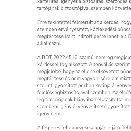
kártérítési igényét a biztosítási szerződé
tartójának biztosítójával szemben közvetle
Erre tekintettel felmerült az a kérdés, hogy
szemben érvényesített, közlekedési bűncs
megtérítése iránt indított perre lehet-e a 
alkalmazni.
A BDT 2022.4516. számú, nemrég megjelent
kérdéssel foglalkozott. A tényállás szerin
megjelölte, hogy az ellene elkövetett bű
megtérítése és nem vagyoni sérelem miatti 
szerinti gyorsított perben kívánja érvénye
felelősségbiztosítójával szemben. Az elsőf
legitimációjának hiányában elutasította, 
szembeni igény érvényesíthető gyorsított 
igény nem.
A felperes fellebbezése alapján eljáró ítélő