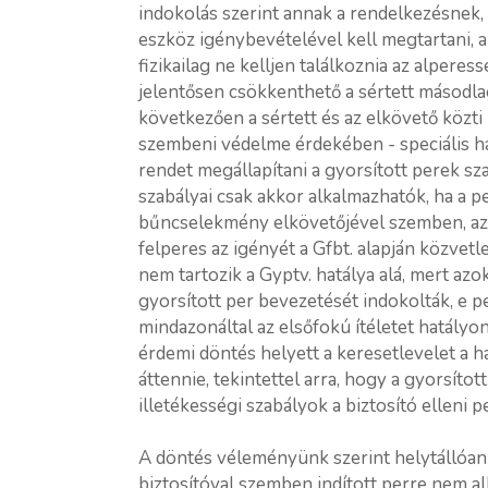
indokolás szerint annak a rendelkezésnek,
eszköz igénybevételével kell megtartani, az
fizikailag ne kelljen találkoznia az alperess
jelentősen csökkenthető a sértett másodlag
következően a sértett és az elkövető közti 
szembeni védelme érdekében - speciális hat
rendet megállapítani a gyorsított perek sz
szabályai csak akkor alkalmazhatók, ha a pe
bűncselekmény elkövetőjével szemben, aza
felperes az igényét a Gfbt. alapján közvetl
nem tartozik a Gyptv. hatálya alá, mert azo
gyorsított per bevezetését indokolták, e p
mindazonáltal az elsőfokú ítéletet hatályo
érdemi döntés helyett a keresetlevelet a h
áttennie, tekintettel arra, hogy a gyorsítot
illetékességi szabályok a biztosító elleni
A döntés véleményünk szerint helytállóan e
biztosítóval szemben indított perre nem al