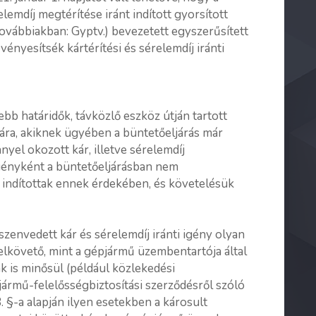
lemdíj megtérítése iránt indított gyorsított
továbbiakban: Gyptv.) bevezetett egyszerűsített
vényesítsék kártérítési és sérelemdíj iránti
ebb határidők, távközlő eszköz útján tartott
ámára, akiknek ügyében a büntetőeljárás már
yel okozott kár, illetve sérelemdíj
 igényként a büntetőeljárásban nem
m indítottak ennek érdekében, és követelésük
szenvedett kár és sérelemdíj iránti igény olyan
lkövető, mint a gépjármű üzembentartója által
 is minősül (például közlekedési
ármű-felelősségbiztosítási szerződésről szóló
28. §-a alapján ilyen esetekben a károsult