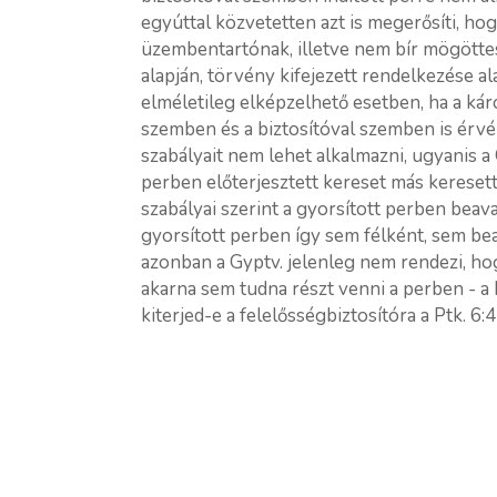
egyúttal közvetetten azt is megerősíti, hog
üzembentartónak, illetve nem bír mögötte
alapján, törvény kifejezett rendelkezése a
elméletileg elképzelhető esetben, ha a ká
szemben és a biztosítóval szemben is érvén
szabályait nem lehet alkalmazni, ugyanis a 
perben előterjesztett kereset más kereset
szabályai szerint a gyorsított perben beava
gyorsított perben így sem félként, sem be
azonban a Gyptv. jelenleg nem rendezi, hog
akarna sem tudna részt venni a perben - a 
kiterjed-e a felelősségbiztosítóra a Ptk. 6: