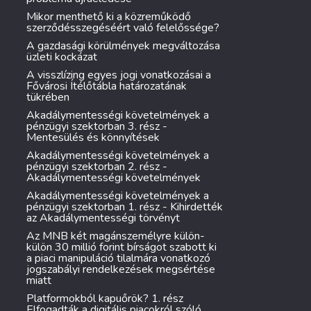
Mikor menthető ki a közreműködő
szerződésszegéséért való felelőssége?
A gazdasági körülmények megváltozása
üzleti kockázat
A visszlízing egyes jogi vonatkozásai a
Fővárosi Ítélőtábla határozatának
tükrében
Akadálymentességi követelmények a
pénzügyi szektorban 3. rész -
Mentesülés és könnyítések
Akadálymentességi követelmények a
pénzügyi szektorban 2. rész -
Akadálymentességi követelmények
Akadálymentességi követelmények a
pénzügyi szektorban 1. rész - Kihirdették
az Akadálymentességi törvényt
Az MNB két magánszemélyre külön-
külön 30 millió forint bírságot szabott ki
a piaci manipuláció tilalmára vonatkozó
jogszabályi rendelkezések megsértése
miatt
Platformokból kapuőrök? 1. rész
Elfogadták a digitális piacokról szóló