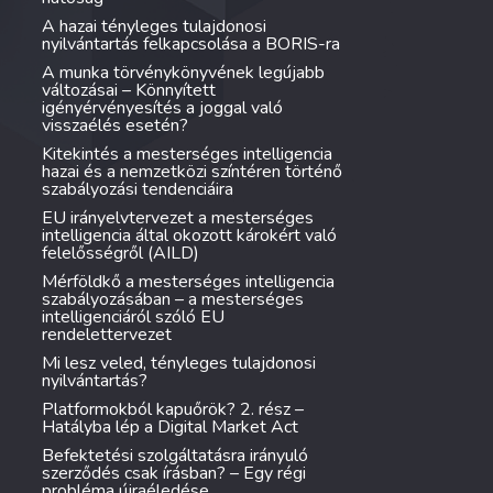
A hazai tényleges tulajdonosi
nyilvántartás felkapcsolása a BORIS-ra
A munka törvénykönyvének legújabb
változásai – Könnyített
igényérvényesítés a joggal való
visszaélés esetén?
Kitekintés a mesterséges intelligencia
hazai és a nemzetközi színtéren történő
szabályozási tendenciáira
EU irányelvtervezet a mesterséges
intelligencia által okozott károkért való
felelősségről (AILD)
Mérföldkő a mesterséges intelligencia
szabályozásában – a mesterséges
intelligenciáról szóló EU
rendelettervezet
Mi lesz veled, tényleges tulajdonosi
nyilvántartás?
Platformokból kapuőrök? 2. rész –
Hatályba lép a Digital Market Act
Befektetési szolgáltatásra irányuló
szerződés csak írásban? – Egy régi
probléma újraéledése