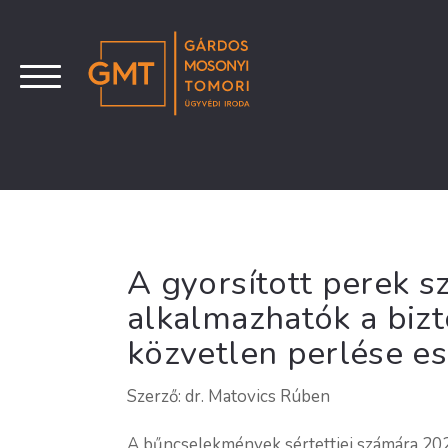
A gyorsított perek s
alkalmazhatók a bizt
közvetlen perlése e
Szerző: dr. Matovics Rúben
A bűncselekmények sértettjei számára 2021.