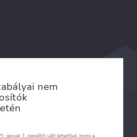
zabályai nem
osítók
setén
 január 1. napjától vált lehetővé, hogy a