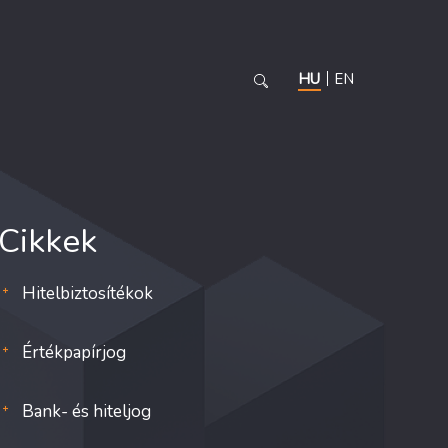
HU
EN
Cikkek
Hitelbiztosítékok
Értékpapírjog
Bank- és hiteljog