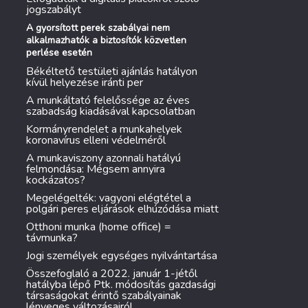
jogszabályt
A gyorsított perek szabályai nem
alkalmazhatók a biztosítók közvetlen
perlése esetén
Békéltető testületi ajánlás hatályon
kívül helyezése iránti per
A munkáltató felelőssége az éves
szabadság kiadásával kapcsolatban
Kormányrendelet a munkahelyek
koronavírus elleni védelméről
A munkaviszony azonnali hatályú
felmondása: Mégsem annyira
kockázatos?
Megelégelték: vagyoni elégtétel a
polgári peres eljárások elhúzódása miatt
Otthoni munka (home office) =
távmunka?
Jogi személyek egységes nyilvántartása
Összefoglaló a 2022. január 1-jétől
hatályba lépő Ptk. módosítás gazdasági
társaságokat érintő szabályainak
lényeges változásairól