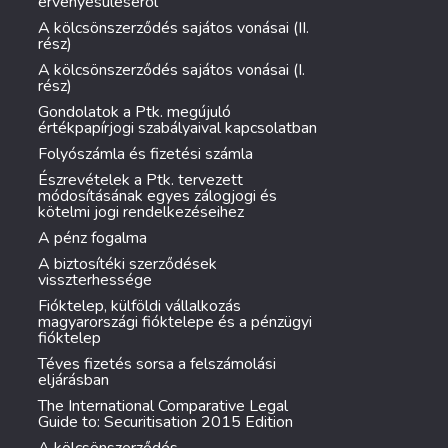
érvényesüléséről
A kölcsönszerződés sajátos vonásai (II.
rész)
A kölcsönszerződés sajátos vonásai (I.
rész)
Gondolatok a Ptk. megújuló
értékpapírjogi szabályaival kapcsolatban
Folyószámla és fizetési számla
Észrevételek a Ptk. tervezett
módosításának egyes zálogjogi és
kötelmi jogi rendelkezéseihez
A pénz fogalma
A biztosítéki szerződések
visszterhessége
Fióktelep, külföldi vállalkozás
magyarországi fióktelepe és a pénzügyi
fióktelep
Téves fizetés sorsa a felszámolási
eljárásban
The International Comparative Legal
Guide to: Securitisation 2015 Edition