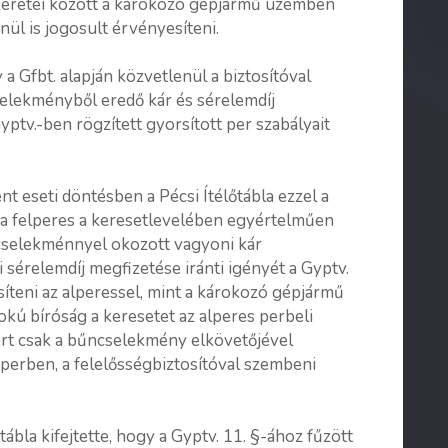
s keretei között a károkozó gépjármű üzemben
nül is jogosult érvényesíteni.
 a Gfbt. alapján közvetlenül a biztosítóval
elekményből eredő kár és sérelemdíj
Gyptv.-ben rögzített gyorsított per szabályait
 eseti döntésben a Pécsi Ítélőtábla ezzel a
t a felperes a keresetlevelében egyértelműen
ncselekménnyel okozott vagyoni kár
sérelemdíj megfizetése iránti igényét a Gyptv.
síteni az alperessel, mint a károkozó gépjármű
okú bíróság a keresetet az alperes perbeli
mert csak a bűncselekmény elkövetőjével
perben, a felelősségbiztosítóval szembeni
tábla kifejtette, hogy a Gyptv. 11. §-ához fűzött