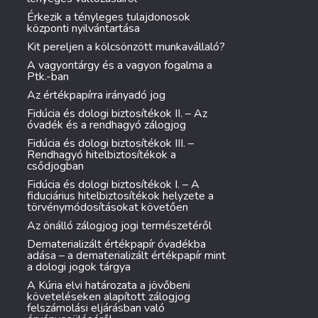
Érkezik a tényleges tulajdonosok
központi nyilvántartása
Kit pereljen a kölcsönzött munkavállaló?
A vagyontárgy és a vagyon fogalma a
Ptk.-ban
Az értékpapírra irányadó jog
Fidúcia és dologi biztosítékok II. – Az
óvadék és a rendhagyó zálogjog
Fidúcia és dologi biztosítékok III. –
Rendhagyó hitelbiztosítékok a
csődjogban
Fidúcia és dologi biztosítékok I. – A
fiduciárius hitelbiztosítékok helyzete a
törvénymódosításokat követően
Az önálló zálogjog jogi természetéről
Dematerializált értékpapír óvadékba
adása – a dematerializált értékpapír mint
a dologi jogok tárgya
A Kúria elvi határozata a jövőbeni
követeléseken alapított zálogjog
felszámolási eljárásban való