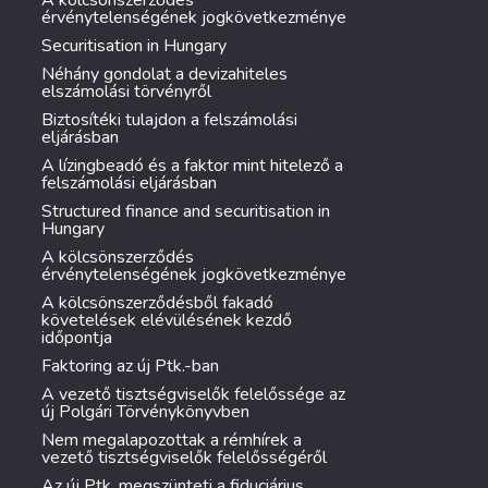
A kölcsönszerződés
érvénytelenségének jogkövetkezménye
Securitisation in Hungary
Néhány gondolat a devizahiteles
elszámolási törvényről
Biztosítéki tulajdon a felszámolási
eljárásban
A lízingbeadó és a faktor mint hitelező a
felszámolási eljárásban
Structured finance and securitisation in
Hungary
A kölcsönszerződés
érvénytelenségének jogkövetkezménye
A kölcsönszerződésből fakadó
követelések elévülésének kezdő
időpontja
Faktoring az új Ptk.-ban
A vezető tisztségviselők felelőssége az
új Polgári Törvénykönyvben
Nem megalapozottak a rémhírek a
vezető tisztségviselők felelősségéről
Az új Ptk. megszünteti a fiduciárius