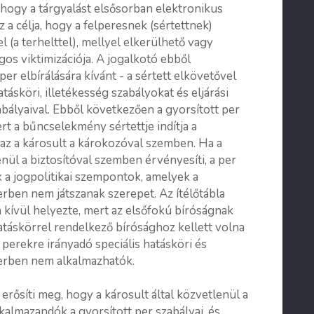
 hogy a tárgyalást elsősorban elektronikus
 a célja, hogy a felperesnek (sértettnek)
el (a terhelttel), mellyel elkerülhető vagy
os viktimizációja. A jogalkotó ebből
per elbírálására kívánt - a sértett elkövetővel
ásköri, illetékesség szabályokat és eljárási
abályaival. Ebből következően a gyorsított per
rt a bűncselekmény sértettje indítja a
z a károsult a károkozóval szemben. Ha a
enül a biztosítóval szemben érvényesíti, a per
k a jogpolitikai szempontok, amelyek a
erben nem játszanak szerepet. Az ítélőtábla
n kívül helyezte, mert az elsőfokú bíróságnak
atáskörrel rendelkező bírósághoz kellett volna
t perekre irányadó speciális hatásköri és
 perben nem alkalmazhatók.
rősíti meg, hogy a károsult által közvetlenül a
kalmazandók a gyorsított per szabályai, és