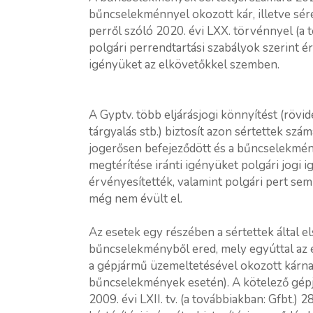
bűncselekménnyel okozott kár, illetve sére
perről szóló 2020. évi LXX. törvénnyel (a 
polgári perrendtartási szabályok szerint ér
igényüket az elkövetőkkel szemben.
A Gyptv. több eljárásjogi könnyítést (rövid
tárgyalás stb.) biztosít azon sértettek sz
jogerősen befejeződött és a bűncselekménn
megtérítése iránti igényüket polgári jogi
érvényesítették, valamint polgári pert se
még nem évült el.
Az esetek egy részében a sértettek által el
bűncselekményből ered, mely egyúttal az e
a gépjármű üzemeltetésével okozott kárnak
bűncselekmények esetén). A kötelező gépj
2009. évi LXII. tv. (a továbbiakban: Gfbt.) 