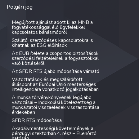
Polgári jog
Megújított ajánlást adott ki az MNB a
fogyatékossággal élő ügyfelekkel
kapcsolatos bánásmódról
Szállítói szerződéses kapcsolatokra is
kihatnak az ESG előírások
Az EUB ítélete a csoportos biztosítások
szerződési feltételeinek a fogyasztókkal
való közléséről
Az SFDR RTS újabb módosítása várható
Változtatások és megszilárdított
álláspont az Európai Unió mesterséges
intelligenciára vonatkozó jogalkotásában
A munka törvénykönyvének legújabb
változásai – Indokolási kötelezettség a
munkáltatói visszaélések visszaszorítása
érdekében
SFDR RTS módosítása
Akadálymentességi követelmények a
pénzügyi szektorban 4. rész – Ellenőrző
hatóság