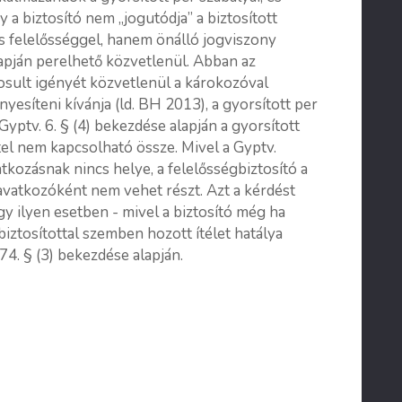
y a biztosító nem „jogutódja” a biztosított
s felelősséggel, hanem önálló jogviszony
lapján perelhető közvetlenül. Abban az
rosult igényét közvetlenül a károkozóval
yesíteni kívánja (ld. BH 2013), a gyorsított per
Gyptv. 6. § (4) bekezdése alapján a gyorsított
tel nem kapcsolható össze. Mivel a Gyptv.
tkozásnak nincs helye, a felelősségbiztosító a
avatkozóként nem vehet részt. Azt a kérdést
y ilyen esetben - mivel a biztosító még ha
biztosítottal szemben hozott ítélet hatálya
474. § (3) bekezdése alapján.