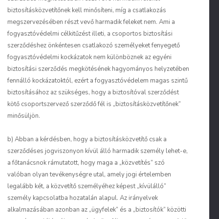
biztosításközvetítőnek kell minősíteni, míg a csatlakozás
megszervezésében részt vevő harmadik feleket nem. Ami a
fogyasztóvédelmi célkitűzést illeti, a csoportos biztosítási
szerződéshez önkéntesen csatlakozó személyeket fenyegető
fogyasztóvédelmi kockázatok nem különböznek az egyéni
biztosítási szerződés megkötésének hagyományos helyzetében
fennálló kockázatoktól, ezért a fogyasztóvédelem magas szintű
biztosításához az szükséges, hogy a biztosítóval szerződést
kötő csoportszervező szerződő fél is „biztosításközvetítőnek”
minősüljön.
b) Abban a kérdésben, hogy a biztosításközvetítő csak a
szerződéses jogviszonyon kívül álló harmadik személy lehet-e,
a főtanácsnok rámutatott, hogy maga a „közvetítés” szó
valóban olyan tevékenységre utal, amely jogi értelemben
legalább két, a közvetítő személyéhez képest „kívülálló”
személy kapcsolatba hozatalán alapul. Az irányelvek
alkalmazásában azonban az „ügyfelek” és a „biztosítók” közötti