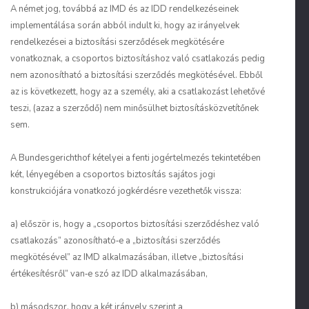
A német jog, továbbá az IMD és az IDD rendelkezéseinek
implementálása során abból indult ki, hogy az irányelvek
rendelkezései a biztosítási szerződések megkötésére
vonatkoznak, a csoportos biztosításhoz való csatlakozás pedig
nem azonosítható a biztosítási szerződés megkötésével. Ebből
az is következett, hogy az a személy, aki a csatlakozást lehetővé
teszi, (azaz a szerződő) nem minősülhet biztosításközvetítőnek
sem.
A Bundesgerichthof kételyei a fenti jogértelmezés tekintetében
két, lényegében a csoportos biztosítás sajátos jogi
konstrukciójára vonatkozó jogkérdésre vezethetők vissza:
a) először is, hogy a „csoportos biztosítási szerződéshez való
csatlakozás” azonosítható‑e a „biztosítási szerződés
megkötésével” az IMD alkalmazásában, illetve „biztosítási
értékesítésről” van‑e szó az IDD alkalmazásában,
b) másodszor, hogy a két irányelv szerint a