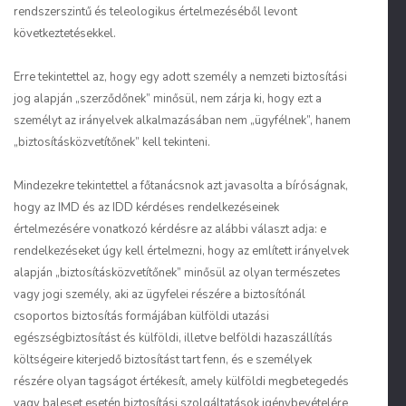
rendszerszintű és teleologikus értelmezéséből levont
következtetésekkel.
Erre tekintettel az, hogy egy adott személy a nemzeti biztosítási
jog alapján „szerződőnek” minősül, nem zárja ki, hogy ezt a
személyt az irányelvek alkalmazásában nem „ügyfélnek”, hanem
„biztosításközvetítőnek” kell tekinteni.
Mindezekre tekintettel a főtanácsnok azt javasolta a bíróságnak,
hogy az IMD és az IDD kérdéses rendelkezéseinek
értelmezésére vonatkozó kérdésre az alábbi választ adja: e
rendelkezéseket úgy kell értelmezni, hogy az említett irányelvek
alapján „biztosításközvetítőnek” minősül az olyan természetes
vagy jogi személy, aki az ügyfelei részére a biztosítónál
csoportos biztosítás formájában külföldi utazási
egészségbiztosítást és külföldi, illetve belföldi hazaszállítás
költségeire kiterjedő biztosítást tart fenn, és e személyek
részére olyan tagságot értékesít, amely külföldi megbetegedés
vagy baleset esetén biztosítási szolgáltatások igénybevételére