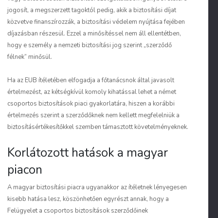
jogosít, a megszerzett tagoktól pedig, akik a biztosítási díjat
közvetve finanszírozzák, a biztosítási védelem nyújtása fejében
díjazásban részesül. Ezzel a minősítéssel nem áll ellentétben,
hogy e személy a nemzeti biztosítási jog szerint „szerződő
félnek” minősül.
Ha az EUB ítéletében elfogadja a főtanácsnok által javasolt
értelmezést, az kétségkívül komoly kihatással lehet a német
csoportos biztosítások piaci gyakorlatára, hiszen a korábbi
értelmezés szerint a szerződőknek nem kellett megfelelniük a
biztosításértékesítőkkel szemben támasztott követelményeknek.
Korlátozott hatások a magyar
piacon
A magyar biztosítási piacra ugyanakkor az ítéletnek lényegesen
kisebb hatása lesz, köszönhetően egyrészt annak, hogy a
Felügyelet a csoportos biztosítások szerződőinek