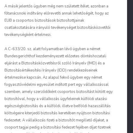
A másik jelentős ügyben még nem született ítélet, azonban a
főtanácsnoki indítvány előrevetíti annak lehetőségét, hogy az
EUB a csoportos biztosítások biztosítottjainak
csatlakoztatására irányuló tevékenységet biztosításközvetítői
tevékenységként értelmezi.
A C-633/20. sz. alatt folyamatban lévő ügyben a német
Bundesgerichthof kezdeményezett előzetes döntéshozatali
eljárást a Biztosításközvetítésről szóló Irányelv (IMD) és a
Biztosításértékesítési Irányelv (IDD) rendelkezéseinek
értelmezése kapcsán. Az alapul fekvő ügyben egy német
fogyasztóvédelmi egyesület indított pert egy vállalkozással
szemben, amely szerződőként csoportos biztosítást kötött egy
biztosítóval, hogy a vállalkozás ügyfeleinek külföldi utazási
egészségbiztosítás és a külföldi, illetve belföldi hazaszállítás
költségeire kiterjedő biztosítás keretében nyújtson biztosítási
fedezetet. A vállalkozás fizeti a biztosítót megillető díjakat, a
csoport tagjai pedig a biztosítási fedezet fejében díjat fizetnek