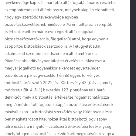
tevékenysége kapcsán már több állásfoglalásában is részletes
szempontrendszert állított össze, melynek alapján eldönthető,
hogy egy szerződő tevékenysége egyben
biztosításközvetítésnek minősül-e. Az érintett piaci szereplők
ezért sok esetben már eleve regisztrálták magukat
biztosításközvetítőként is, függetlenül attól, hogy egyben a
csoportos biztosítások szerződői is. A Felügyelet által
alkalmazott szempontrendszer nem áll ellentétben a
főtanácsnoki indítványban kifejtett érveléssel. Másrészt a
magyar jogalkotó ugyanakkor a kérdést egyértelműen
eldöntötte a pénzügyi szektort érintő egyes törvények
módosításáról szóló 2022. évi XX. törvény 43. §-ával, amely
módosítja Bit. 4. § (1) bekezdés 123. pontjában található
definíciót, mely a biztosítási értékesítés fogalmát határozza
meg. A módosított fogalom alapján biztosítási értékesítésnek
minősül azon – a biztosítási szerződés vagy különösen a Hpt.-
ben meghatározott hitelintézet által biztosítotti jogviszony
létrehozására irányuló – üzletszerű értékesítési tevékenység,
amely kiterjed a biztosítási szerződések megkötésének vagy a