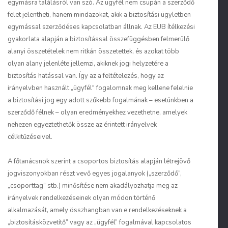
egymásra találásról van szó. Az ügyfél nem csupán a szerződő
felet jelentheti, hanem mindazokat, akik a biztosítási ügyletben
egymással szerződéses kapcsolatban állnak. Az EUB ítélkezési
gyakorlata alapján a biztosítással összefüggésben felmerülő
alanyi összetételek nem ritkán összetettek, és azokat több
olyan alany jelenléte jellemzi, akiknek jogi helyzetére a
biztosítás hatással van. Így az a feltételezés, hogy az
irányelvben használt „ügyfél" fogalomnak meg kellene felelnie
a biztosítási jog egy adott szűkebb fogalmának – esetünkben a
szerződő félnek – olyan eredményekhez vezethetne, amelyek
nehezen egyeztethetők össze az érintett irányelvek
célkitűzéseivel.
A főtanácsnok szerint a csoportos biztosítás alapján létrejövő
jogviszonyokban részt vevő egyes jogalanyok („szerződő”,
„csoporttag” stb.) minősítése nem akadályozhatja meg az
irányelvek rendelkezéseinek olyan módon történő
alkalmazását, amely összhangban van e rendelkezéseknek a
„biztosításközvetítő” vagy az „ügyfél” fogalmával kapcsolatos