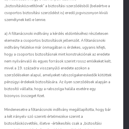
„biztosításközvetítőnek” a biztosítási szerződésből (beleértve a
csoportos biztosítási szerződést is) eredő jogviszonyon kívüli
személynek kell‑e lennie.
a) A főtanácsnoki indítvány a kérdés eldöntéséhez részletesen
elemezte a csoportos biztosítások jellemzőit. A főtanácsnoki
indítvány felütése már önmagában is érdekes, ugyanis kifejti,
hogy a csoportos biztosításnak mint konstrukciónak az eredete
nem nyilvánvaló és egyes források szerint rossz emlékeket kelt,
mivel a 19. századra visszanyúló eredete azokon a
szerződéseken alapul, amelyeket rabszolgakereskedők kötöttek
pénzügyi érdekeik biztosítására. Az ilyen szerződések alapján a
biztosító vállalta, hogy a rabszolga halála esetére egy
bizonyos összeget fizet.
Mindenesetre a főtanácsnoki indítvány megállapította, hogy bár
a két irányelv szó szerinti értelmezése szerint a
biztosításközvetítés, illetve -értékesítés csak a „biztosítási