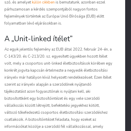
szó, és amelyet
külön cikkben
is bemutatunk, azonban ezzel
párhuzamosan a kérdés szempontjából nagyon fontos
fejlemények történtek az Európai Unió Bírósága (EUB) előtt
folyamatban lévő eljárásokban is.
A „Unit-linked ítélet”
Az egyik jelentős fejlemény az EUB által 2022. február 24-én, a
C‑143/20. és C‑213/20. sz. egyesített ügyekben hozott ítélet
volt, mely a csoportos unit-linked életbiztosítások körében egy
konkrét jogvita kapcsán értelmezte a negyedik életbiztosítási
irányelv már hatályon kívül helyezett rendelkezéseit. Ezen ítélet
szerint az irányelv alapján a szerződőnek nyújtandó
tájékoztatást azon fogyasztónak is nyújtani kell, aki
biztosítottként egy biztosítóintézet és egy vele szerződő
vállalkozás között létrejött, befektetési jegyekhez kötött,
változó tőkefedezetű csoportos életbiztosítási szerződéshez
csatlakozik. A biztosítóintézet feladata, hogy ezeket az
információkat közölje a szerződő fél vállalkozással, amely