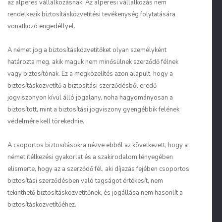
az alperes vállalkozásnak. Az alperesi vállalkozás nem
rendelkezik biztosításközvetítési tevékenység folytatására
vonatkozó engedéllyel.
A német jog a biztosításközvetítőket olyan személyként
határozta meg, akik maguk nem minősülnek szerződő félnek
vagy biztosítónak. Ez a megközelítés azon alapult, hogy a
biztosításközvetítő a biztosítási szerződésből eredő
jogviszonyon kívül álló jogalany, noha hagyományosan a
biztosított, mint a biztosítási jogviszony gyengébbik felének
védelmére kell törekednie.
A csoportos biztosításokra nézve ebből az következett, hogy a
német ítélkezési gyakorlat és a szakirodalom lényegében
elismerte, hogy az a szerződő fél, aki díjazás fejében csoportos
biztosítási szerződésben való tagságot értékesít, nem
tekinthető biztosításközvetítőnek, és jogállása nem hasonlít a
biztosításközvetítőéhez.