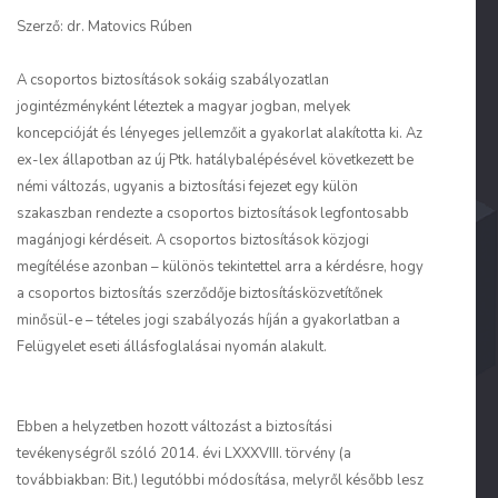
Szerző: dr. Matovics Rúben
A csoportos biztosítások sokáig szabályozatlan
jogintézményként léteztek a magyar jogban, melyek
koncepcióját és lényeges jellemzőit a gyakorlat alakította ki. Az
ex-lex állapotban az új Ptk. hatálybalépésével következett be
némi változás, ugyanis a biztosítási fejezet egy külön
szakaszban rendezte a csoportos biztosítások legfontosabb
magánjogi kérdéseit. A csoportos biztosítások közjogi
megítélése azonban – különös tekintettel arra a kérdésre, hogy
a csoportos biztosítás szerződője biztosításközvetítőnek
minősül-e – tételes jogi szabályozás híján a gyakorlatban a
Felügyelet eseti állásfoglalásai nyomán alakult.
Ebben a helyzetben hozott változást a biztosítási
tevékenységről szóló 2014. évi LXXXVIII. törvény (a
továbbiakban: Bit.) legutóbbi módosítása, melyről később lesz