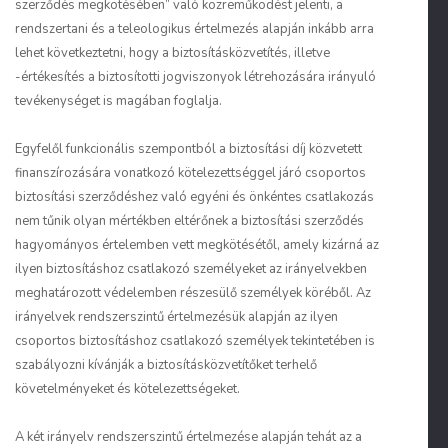
szerződés megkötésében” való közreműködést jelenti, a
rendszertani és a teleologikus értelmezés alapján inkább arra
lehet következtetni, hogy a biztosításközvetítés, illetve
-értékesítés a biztosítotti jogviszonyok létrehozására irányuló
tevékenységet is magában foglalja.
Egyfelől funkcionális szempontból a biztosítási díj közvetett
finanszírozására vonatkozó kötelezettséggel járó csoportos
biztosítási szerződéshez való egyéni és önkéntes csatlakozás
nem tűnik olyan mértékben eltérőnek a biztosítási szerződés
hagyományos értelemben vett megkötésétől, amely kizárná az
ilyen biztosításhoz csatlakozó személyeket az irányelvekben
meghatározott védelemben részesülő személyek köréből. Az
irányelvek rendszerszintű értelmezésük alapján az ilyen
csoportos biztosításhoz csatlakozó személyek tekintetében is
szabályozni kívánják a biztosításközvetítőket terhelő
követelményeket és kötelezettségeket.
A két irányelv rendszerszintű értelmezése alapján tehát az a