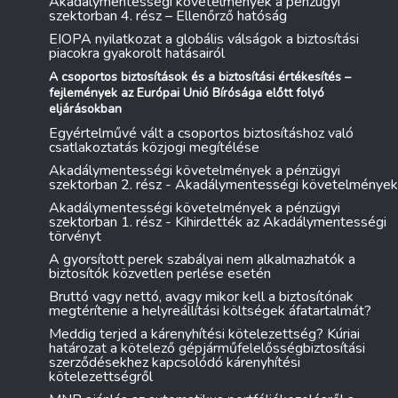
Akadálymentességi követelmények a pénzügyi
szektorban 4. rész – Ellenőrző hatóság
EIOPA nyilatkozat a globális válságok a biztosítási
piacokra gyakorolt hatásairól
A csoportos biztosítások és a biztosítási értékesítés –
fejlemények az Európai Unió Bírósága előtt folyó
eljárásokban
Egyértelművé vált a csoportos biztosításhoz való
csatlakoztatás közjogi megítélése
Akadálymentességi követelmények a pénzügyi
szektorban 2. rész - Akadálymentességi követelmények
Akadálymentességi követelmények a pénzügyi
szektorban 1. rész - Kihirdették az Akadálymentességi
törvényt
A gyorsított perek szabályai nem alkalmazhatók a
biztosítók közvetlen perlése esetén
Bruttó vagy nettó, avagy mikor kell a biztosítónak
megtérítenie a helyreállítási költségek áfatartalmát?
Meddig terjed a kárenyhítési kötelezettség? Kúriai
határozat a kötelező gépjárműfelelősségbiztosítási
szerződésekhez kapcsolódó kárenyhítési
kötelezettségről