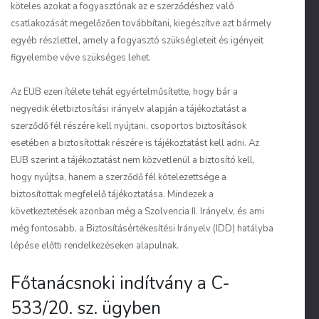
köteles azokat a fogyasztónak az e szerződéshez való
csatlakozását megelőzően továbbítani, kiegészítve azt bármely
egyéb részlettel, amely a fogyasztó szükségleteit és igényeit
figyelembe véve szükséges lehet.
Az EUB ezen ítélete tehát egyértelműsítette, hogy bár a
negyedik életbiztosítási irányelv alapján a tájékoztatást a
szerződő fél részére kell nyújtani, csoportos biztosítások
esetében a biztosítottak részére is tájékoztatást kell adni. Az
EUB szerint a tájékoztatást nem közvetlenül a biztosító kell,
hogy nyújtsa, hanem a szerződő fél kötelezettsége a
biztosítottak megfelelő tájékoztatása. Mindezek a
következtetések azonban még a Szolvencia II. Irányelv, és ami
még fontosabb, a Biztosításértékesítési Irányelv (IDD) hatályba
lépése előtti rendelkezéseken alapulnak.
Főtanácsnoki indítvány a C-
533/20. sz. ügyben