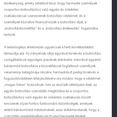
tevékenység, amely lehetővé teszi, hogy harmadik személyek
csoportos biztosításhoz való egyéni és önkéntes
csatlakozással szerezzenek biztosítási védelmet, és e
személyek közvetve finanszírozzák a biztosítási díjat, a
„biztosításközvetítés” és a „biztosítási értékesítés” fogalmába
tartozik.
A teleologikus értelmezés ugyancsak a fenti következtetést
támasztja alá. Az irányelvek célja egyrészt törekvés a biztosítási
szolgáltatások egységes piacának elérésére, másrészt egyenlő
bánásmód biztosítása a közvetítéssel foglalkozó személyek
valamennyi kategóriája részére, harmadrészt pedig törekvés a
fogyasztóvédelem kiterjesztésére oly módon, hogy e védelmet
„magas fokon” biztosítsák. Ami az első két célkitűzést illeti, az
egyéni biztosítási szerződés megkötése és a csoportos
biztosításhoz való egyéni és önkéntes csatlakozás között
nincsenek olyan fontos funkcionális különbségek, amelyek
eltérő bánásmódot indokolnának, azaz alátámasztanák, hogy a
szerződés megkötésében részt vevő harmadik feleket