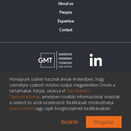
About us
People
Expertise
Contact
Honlapunk sütiket használ annak érdekében, hogy
© Copyright Gárdos Mosonyi Tomori Ügyvédi Iroda
személyre szabott módon tudjuk megjeleníteni Önnek a
postmaster@gmtlegal.hu
tartalmakat. Kérjük, olvassa el
Süti Kezelési
Tájékoztatónkat
, amelyben további információkat olvashat
Data privacy notice
a sütikről és azok kezeléséről. Beállításait módosíthatja
ezen a linken
vagy saját böngészőjének beállításaiban.
Bezárás
Elfogadás
Made the page:
Pentacom