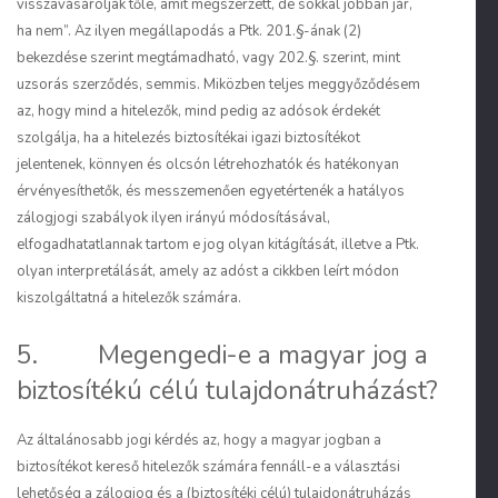
visszavásárolják tőle, amit megszerzett, de sokkal jobban jár,
ha nem”. Az ilyen megállapodás a Ptk. 201.§-ának (2)
bekezdése szerint megtámadható, vagy 202.§. szerint, mint
uzsorás szerződés, semmis. Miközben teljes meggyőződésem
az, hogy mind a hitelezők, mind pedig az adósok érdekét
szolgálja, ha a hitelezés biztosítékai igazi biztosítékot
jelentenek, könnyen és olcsón létrehozhatók és hatékonyan
érvényesíthetők, és messzemenően egyetértenék a hatályos
zálogjogi szabályok ilyen irányú módosításával,
elfogadhatatlannak tartom e jog olyan kitágítását, illetve a Ptk.
olyan interpretálását, amely az adóst a cikkben leírt módon
kiszolgáltatná a hitelezők számára.
5. Megengedi-e a magyar jog a
biztosítékú célú tulajdonátruházást?
Az általánosabb jogi kérdés az, hogy a magyar jogban a
biztosítékot kereső hitelezők számára fennáll-e a választási
lehetőség a zálogjog és a (biztosítéki célú) tulajdonátruházás