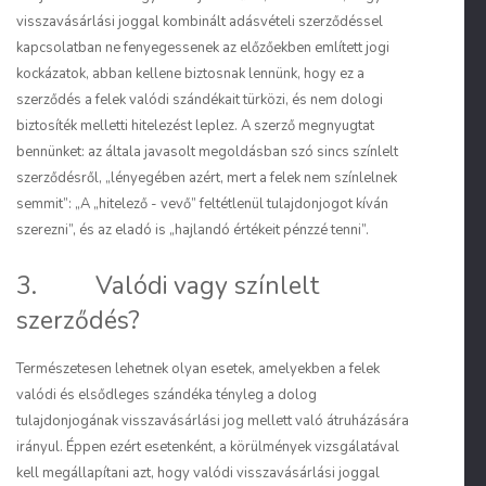
visszavásárlási joggal kombinált adásvételi szerződéssel
kapcsolatban ne fenyegessenek az előzőekben említett jogi
kockázatok, abban kellene biztosnak lennünk, hogy ez a
szerződés a felek valódi szándékait türközi, és nem dologi
biztosíték melletti hitelezést leplez. A szerző megnyugtat
bennünket: az általa javasolt megoldásban szó sincs színlelt
szerződésről, „lényegében azért, mert a felek nem színlelnek
semmit”: „A „hitelező - vevő” feltétlenül tulajdonjogot kíván
szerezni”, és az eladó is „hajlandó értékeit pénzzé tenni”.
3. Valódi vagy színlelt
szerződés?
Természetesen lehetnek olyan esetek, amelyekben a felek
valódi és elsődleges szándéka tényleg a dolog
tulajdonjogának visszavásárlási jog mellett való átruházására
irányul. Éppen ezért esetenként, a körülmények vizsgálatával
kell megállapítani azt, hogy valódi visszavásárlási joggal