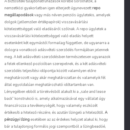
A biztosítéki tulajdonátruházások körébe sorolhatók, a
nemzetközi gyakorlatban igen elterjedt úgynevezett
repo
megállapodások
vagy más néven penziós ügyletekis, amelyek
dolgok (jellemzően értékpapírok) visszavásárlási
kötelezettséggel való eladásáról szólnak. A repo ügyletek a
visszavásárlási kötelezettséggel való eladás helyett
esetenként két egymástól formailag független, de ugyanarra a
dologra vonatkozó adásvételi szerződés formájában jelennek
meg. A két adásvételi szerződésben természetesen ugyanazok
a felek ellenkező pozícióban szerepelnek, és a két adásvételi
szerződés teljesítési időpontja között valamilyen előre
meghatározott vagy akár meghatározatlan és valamelyik fél
által egyoldalúan meghatározható időtartamban van.
Lényegében ebből a törekvésből alakult ki a „sale and lease
back” konstrukció is, amely alkalmazásával egy vállalat úgy
finanszírozza a tevékenységét, hogy valamely eszközét
értékesíti a hitelező részére, és azután lízingeli a hitelezőtől.
A
pénzügyi lízing
esetében az az érdekes helyzet alakul ki, hogy
bár a tulajdonjog formális jogi szempontból a lízingbeadóé,