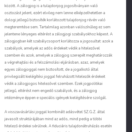
között. A zálogjog is a tulajdonjog jogosítványain való
osztozást jelent, ezért elvileg nem lenne elképzelhetetlen a
dologi jellegű biztosíték korlátozott tulajdonjog révén való
megteremtése sem. Tartalmilag azonban valószínűleg ez sem
jelentene lényeges eltérést a zálogjogi szabályokhoz képest. A
zálogjogban két szabálycsoport korlátozza a jogosultat: azok a
szabályok, amelyek az adós érdekeit védik a hitelezővel
szemben és azok, amelyek a zálogjog szerepét meghatározzák
a végrehajtási és a felszámolási eljárásban, azaz, amelyek
egyes zálogjoggal nem biztosított, de a jogalkotó által
privilegizált kielégítési joggal felruházott hitelezők érdekeit
védik a zálogjogos hitelezővel szemben. Ezek jogpolitikai
jellegű, eltérést nem engedő szabályok, és a zálogjog
intézménye éppen e speciális igények kielégítésére szolgál.
A visszavásárlási joggal kombinált adásvétel SZ.G.Z. által
javasolt struktúrájában mind az adós, mind pedig a többi
hitelező érdekei sérülnek. A fiduciáris tulajdonátruházás esetén