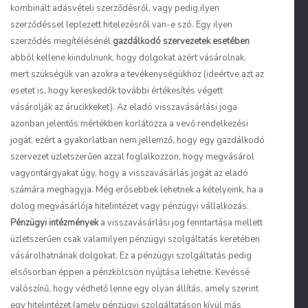
kombinált adásvételi szerződésről, vagy pedig ilyen
szerződéssel leplezett hitelezésről van-e szó. Egy ilyen
szerződés megítélésénél
gazdálkodó szervezetek esetében
abból kellene kiindulnunk, hogy dolgokat azért vásárolnak,
mert szükségük van azokra a tevékenységükhöz (ideértve azt az
esetet is, hogy kereskedők további értékesítés végett
vásárolják az árucikkeket). Az eladó visszavásárlási joga
azonban jelentős mértékben korlátozza a vevő rendelkezési
jogát, ezért a gyakorlatban nem jellemző, hogy egy gazdálkodó
szervezet üzletszerűen azzal foglalkozzon, hogy megvásárol
vagyontárgyakat úgy, hogy a visszavásárlás jogát az eladó
számára meghagyja. Még erősebbek lehetnek a kételyeink, ha a
dolog megvásárlója hitelintézet vagy pénzügyi vállalkozás.
Pénzügyi intézmények
a visszavásárlási jog fenntartása mellett
üzletszerűen csak valamilyen pénzügyi szolgáltatás keretében
vásárolhatnának dolgokat. Ez a pénzügyi szolgáltatás pedig
elsősorban éppen a pénzkölcsön nyújtása lehetne. Kevéssé
valószínű, hogy védhető lenne egy olyan állítás, amely szerint
egy hitelintézet (amely pénzügyi szolgáltatáson kívül más