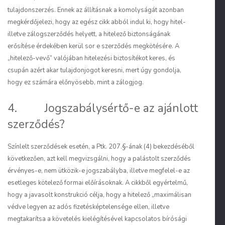
tulajdonszerzés. Ennek az állításnak a komolyságát azonban
megkérdőjelezi, hogy az egész cikk abból indul ki, hogy hitel-
illetve zálogszerződés helyett, a hitelező biztonságának
erősítése érdekében kerül sor e szerződés megkötésére. A
„hitelező-vevő” valójában hitelezési biztosítékot keres, és
csupán azért akar tulajdonjogot keresni, mert úgy gondolja,
hogy ez számára előnyösebb, mint a zálogjog.
4. Jogszabálysértő-e az ajánlott
szerződés?
Színlelt szerződések esetén, a Ptk. 207.§-ának (4) bekezdéséből
következően, azt kell megvizsgálni, hogy a palástolt szerződés
érvényes-e, nem ütközik-e jogszabályba, illetve megfelel-e az
esetleges kötelező formai előírásoknak. A cikkből egyértelmű,
hogy a javasolt konstrukció célja, hogy a hitelező „maximálisan
védve legyen az adós fizetésképtelensége ellen, illetve
megtakarítsa a követelés kielégítésével kapcsolatos bírósági