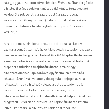
zálogjoggal biztosított követeléseket. Ezért a szóban forgó cikk
a hitelezőket (és azok jogi tanácsadóit) régóta foglalkoztató
kérdésről szól: Lehet-e a zálogjogot („a zálogjoggal
kapcsolatos hátrányok miatt”) valami jobbal helyettesíteni
(hiszen „a hitelező a lehető legbiztosabb pozícióba kíván
kerülni”)?
A zálogjognak, mint korlátozott dologi jognak a hitelező
számára vonzó alternatívájaként kínálkozik a tulajdonjog. Ezért
nem véletlen, hogy az ún.
biztosítéki célú tulajdonátruházásnak
a megvalósítására a gyakorlatban számos kísérlet történt. Az
alapeset a
fiduciáris tulajdonátruházás
, amikor egy
hitelszerződéshez kapcsolódva egyértelműen biztosítéki
célzattal átruházzák valamely dolog tulajdonjogát azzal a
feltétellel, hogy a hitelező köteles a dolog tulajdonjogát
visszaruházni az eladóra, abban az esetben, ha az a
hitelszerződésből fakadó kötelezettségeinek teljes mértékben
eleget tett. A fiduciáris jelző utal a tulajdonátruházás kötelmi
jellegű korlátaira: a hitelező a tulajdonost megillető