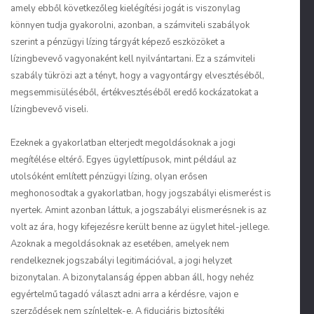
amely ebből következőleg kielégítési jogát is viszonylag
könnyen tudja gyakorolni, azonban, a számviteli szabályok
szerint a pénzügyi lízing tárgyát képező eszközöket a
lízingbevevő vagyonaként kell nyilvántartani. Ez a számviteli
szabály tükrözi azt a tényt, hogy a vagyontárgy elvesztéséből,
megsemmisüléséből, értékvesztéséből eredő kockázatokat a
lízingbevevő viseli.
Ezeknek a gyakorlatban elterjedt megoldásoknak a jogi
megítélése eltérő. Egyes ügylettípusok, mint például az
utolsóként említett pénzügyi lízing, olyan erősen
meghonosodtak a gyakorlatban, hogy jogszabályi elismerést is
nyertek. Amint azonban láttuk, a jogszabályi elismerésnek is az
volt az ára, hogy kifejezésre került benne az ügylet hitel-jellege.
Azoknak a megoldásoknak az esetében, amelyek nem
rendelkeznek jogszabályi legitimációval, a jogi helyzet
bizonytalan. A bizonytalanság éppen abban áll, hogy nehéz
egyértelmű tagadó választ adni arra a kérdésre, vajon e
szerződések nem színleltek-e. A fiduciáris biztosítéki