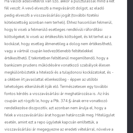
Ha valódi adásvételről van szó, akkor a pusztulással mind a két
fél veszít: A vevő elveszíti a megvásárolt dolgot, az eladó
pedig elveszíti a visszavásárlási jogát (további fizetési
kötelezettség azonban nem terheli). Ehhez hasonlóan felmerül,
hogy ki viseli a felmerülő esetleges rendkívüli ráfordítási
költségeket, ki viseli az értékesítés költségeit, és kit terhel az a
kockázat, hogy esetleg átmenetileg a dolog nem értékesíthető,
vagy a vártnál csupán kedvezőtlenebb feltételekkel
értékesíthető. E tekintetben feltétlenül megemlítendő, hogy a
banküzem prudens működésére vonatkozó szabályok élesen
megkülönböztetik a hitelezői és a tulajdonosi kockázatokat, és -
a cikkben írt javaslattal ellenkezőleg - éppen az utóbbi
lehetséges elkerülését írják elő. Természetesen egy további
fontos kérdés a visszavásárlási ár meghatározása is. Az írás
csupán azt rögzíti le, hogy a Ptk. 374.§-ának erre vonatkozó
rendelkezése diszpozitív, azt azonban nem árulja el, hogy a
felek a visszavásárlási árat hogyan határozzák meg. Hitelügylet
esetén, amint ezt a repo ügyletek kapcsán említettük, a
visszavásárlási ár megegyezne az eredeti vételárral, növelve a