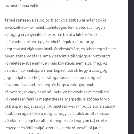
bizonytalanná válik.
Természetesen a zálogjog bizonyos szabályai máshogy is
elképzelhetők lennének. Lehetséges lenne például, hogy a
zálogjog érvényesítésének körén belül a hitelezőknek
szélesebb körben legyen lehetőségük a zálogtárgy
végrehajtási eljáráson kívüli értékesítésére, és lehetséges lenne
olyan szabályozás is, amely szerint a zálogjoggal biztosított
követeléseket semmilyen más követelés nem előzi meg. Az
azonban semmiképpen nem képzelhető el, hogy a zálogjog
jogosultját ne terhelje a zálogadóssal szemben szigorú
elszámolási kötelezettség, és hogy a zálogjogosult a
zálogtárgyat vagy az abból befolyó bevételt az őt megillető
követelésen felül is megtarthassa. Márpedig a szóban forgó
cikk éppen ezt javasolja: „A „hitelező-vevők” bölcs előrelátással
általában úgy intézik a dolgot, hogy az általuk adott „kölcsön-
vételár” összegét az általuk megszerzett vagyon (...) értéke
lényegesen felülmúlja”, ezért a „„hitelező-vevő” jól jár, ha