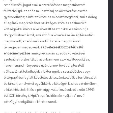
rendelkezési jogot csak a szerződésben meghatározott
feltételek (pl. az adós mulasztása) bekövetkezése esetén
gyakorolhatja; a hitelező köteles mindazt megtenni, ami a dolog
állagának megőrzéséhez szükséges; köteles a felmerült
költségekkel illetve a keletkezett hasznokkal elszámolni; a
dolgot illetve bármit, ami abból a követelése kielégítése után
megmaradt, az adósnak kiadni. Ezzel a megoldással
lényegében megegyezik
a követelések biztosítéki célú
engedményezése
, amelynek során az adós követelései
szolgálnak biztosítékul, azonban nem azok elzálogosítása,
hanem engedményezése útján. Ennek továbbfejlesztett
változatának tekinthetjük a faktoringot, a szerződésbe vagy
értékpapírba foglalt követelések leszámítolását, a forfetírozást
és társait, amelyeket egyébként, a kétségek kizárása érdekében,
a hitelintézetekről és a pénzügyi vállalkozásokról szóló 1996.
évi XCII. törvény („Hpt.”) a „pénzkölcsön nyújtása” nevű
pénzügyi szolgáltatás körébe sorol.