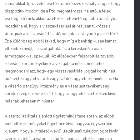
kamatokkal. Igazi vétel esetén az árképzés szabályait igaz, hogy
diszpozitív módon, de a Ptk. meghatározza, ha ettől a felek
esetleg eltérnek, akkor az eltérés feltehetőleg abba az irányba
mozdulna el, hogy a visszavásárlási ár reálisan tükrözze a
dolognak a visszavásárlás időpontjában irányadó piaci értékét.
Ez a különbség abból fakad, hogy míg a bank tipikusan kamat
ellenében nyújtja a szolgáltatását, a kereskedő a piaci
ármozgásokkal spekulál. Az előzőekben felsorolt és további
releváns körülményeknek a vizsgálata nélkül nem lehet
megmondani azt, hogy egy visszavásárlási joggal kombinált
adásvételi ügylet valódi vagy színlelt ügyletnek minősül-e. Ha
a vásárló pénzügyi intézmény és a vásárlást tevékenységi
körében végzi, szinte kizárt, hogy az ügyletet hitelezésen kívül
másnak lehessen minősíteni.
A szerző, az általa ajánlott ügylet minősítése során, az előbb
említett körülményeket figyelmen kívül hagyva, egyszerűen
kijelenti, hogy a „hitelező-vevő” „feltétlenül tulajdonjogot kíván
szerezni”, tehát a valódi szándéka nem a hitelezés, hanem a