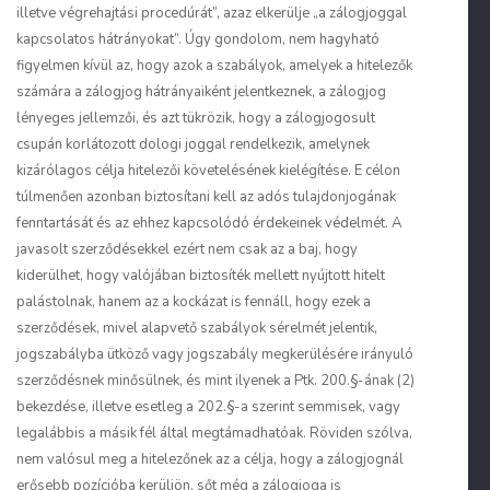
illetve végrehajtási procedúrát”, azaz elkerülje „a zálogjoggal
kapcsolatos hátrányokat”. Úgy gondolom, nem hagyható
figyelmen kívül az, hogy azok a szabályok, amelyek a hitelezők
számára a zálogjog hátrányaiként jelentkeznek, a zálogjog
lényeges jellemzői, és azt tükrözik, hogy a zálogjogosult
csupán korlátozott dologi joggal rendelkezik, amelynek
kizárólagos célja hitelezői követelésének kielégítése. E célon
túlmenően azonban biztosítani kell az adós tulajdonjogának
fenntartását és az ehhez kapcsolódó érdekeinek védelmét. A
javasolt szerződésekkel ezért nem csak az a baj, hogy
kiderülhet, hogy valójában biztosíték mellett nyújtott hitelt
palástolnak, hanem az a kockázat is fennáll, hogy ezek a
szerződések, mivel alapvető szabályok sérelmét jelentik,
jogszabályba ütköző vagy jogszabály megkerülésére irányuló
szerződésnek minősülnek, és mint ilyenek a Ptk. 200.§-ának (2)
bekezdése, illetve esetleg a 202.§-a szerint semmisek, vagy
legalábbis a másik fél által megtámadhatóak. Röviden szólva,
nem valósul meg a hitelezőnek az a célja, hogy a zálogjognál
erősebb pozícióba kerüljön, sőt még a zálogjoga is