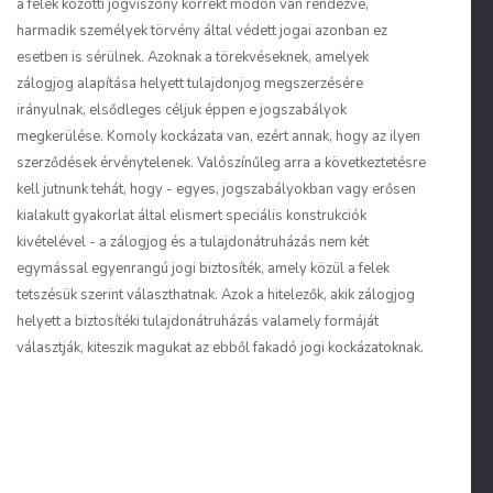
a felek közötti jogviszony korrekt módon van rendezve,
harmadik személyek törvény által védett jogai azonban ez
esetben is sérülnek. Azoknak a törekvéseknek, amelyek
zálogjog alapítása helyett tulajdonjog megszerzésére
irányulnak, elsődleges céljuk éppen e jogszabályok
megkerülése. Komoly kockázata van, ezért annak, hogy az ilyen
szerződések érvénytelenek. Valószínűleg arra a következtetésre
kell jutnunk tehát, hogy - egyes, jogszabályokban vagy erősen
kialakult gyakorlat által elismert speciális konstrukciók
kivételével - a zálogjog és a tulajdonátruházás nem két
egymással egyenrangú jogi biztosíték, amely közül a felek
tetszésük szerint választhatnak. Azok a hitelezők, akik zálogjog
helyett a biztosítéki tulajdonátruházás valamely formáját
választják, kiteszik magukat az ebből fakadó jogi kockázatoknak.