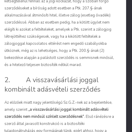
kétségtelenül fennáll az a jogi kockázat, hogy a szóban forgó
szerződéseket a bíróság adott esetben a Ptk. 207.§-ának
alkalmazásával átminősíti hitel, illetve zálog (esetleg óvadéki)
szerződéssé. Abban az esetben pedig, ha a kötött ügylet nem
elégíti ki azokat a feltételeket, amelyek a Ptk. szerint a zálogjog
létrejöttéhez szükségesek, vagy ha a kikötött feltételek a
zálogjoggal kapcsolatos eltérést nem engedő szabályokba
ütköznek, még az is lehetséges, hogy a Ptk. 200.§-ának (2)
bekezdése alapján a palástolt szerződés is semmisnek minősül,
és a hitelező teljesen biztosíték nélkül marad.
2. A visszavásárlási joggal
kombinált adásvételi szerződés
Az előzőek miatt nagy jelentőségű Sz.G.Z.-nek az a bejelentése,
amely szerint
„a visszavásárlási joggal kombinált adásvételi
szerződés nem minősül színlelt szerződésnek”
. Első ránézésre a
szerző által javasolt konstrukció is a biztosítéki
tulajdonátruházás egy formájának tűnik, ezért ahhoz, hogy a