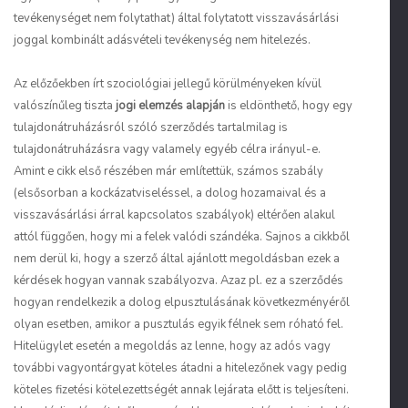
tevékenységet nem folytathat) által folytatott visszavásárlási
joggal kombinált adásvételi tevékenység nem hitelezés.
Az előzőekben írt szociológiai jellegű körülményeken kívül
valószínűleg tiszta
jogi elemzés alapján
is eldönthető, hogy egy
tulajdonátruházásról szóló szerződés tartalmilag is
tulajdonátruházásra vagy valamely egyéb célra irányul-e.
Amint e cikk első részében már említettük, számos szabály
(elsősorban a kockázatviseléssel, a dolog hozamaival és a
visszavásárlási árral kapcsolatos szabályok) eltérően alakul
attól függően, hogy mi a felek valódi szándéka. Sajnos a cikkből
nem derül ki, hogy a szerző által ajánlott megoldásban ezek a
kérdések hogyan vannak szabályozva. Azaz pl. ez a szerződés
hogyan rendelkezik a dolog elpusztulásának következményéről
olyan esetben, amikor a pusztulás egyik félnek sem róható fel.
Hitelügylet esetén a megoldás az lenne, hogy az adós vagy
további vagyontárgyat köteles átadni a hitelezőnek vagy pedig
köteles fizetési kötelezettségét annak lejárata előtt is teljesíteni.