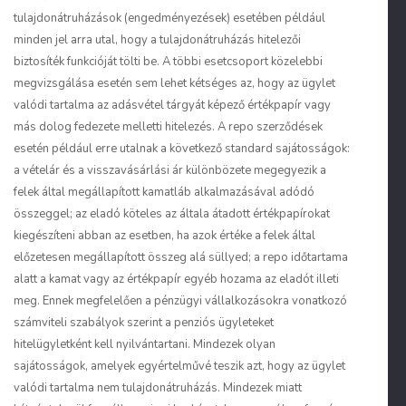
tulajdonátruházások (engedményezések) esetében például
minden jel arra utal, hogy a tulajdonátruházás hitelezői
biztosíték funkcióját tölti be. A többi esetcsoport közelebbi
megvizsgálása esetén sem lehet kétséges az, hogy az ügylet
valódi tartalma az adásvétel tárgyát képező értékpapír vagy
más dolog fedezete melletti hitelezés. A repo szerződések
esetén például erre utalnak a következő standard sajátosságok:
a vételár és a visszavásárlási ár különbözete megegyezik a
felek által megállapított kamatláb alkalmazásával adódó
összeggel; az eladó köteles az általa átadott értékpapírokat
kiegészíteni abban az esetben, ha azok értéke a felek által
előzetesen megállapított összeg alá süllyed; a repo időtartama
alatt a kamat vagy az értékpapír egyéb hozama az eladót illeti
meg. Ennek megfelelően a pénzügyi vállalkozásokra vonatkozó
számviteli szabályok szerint a penziós ügyleteket
hitelügyletként kell nyilvántartani. Mindezek olyan
sajátosságok, amelyek egyértelművé teszik azt, hogy az ügylet
valódi tartalma nem tulajdonátruházás. Mindezek miatt