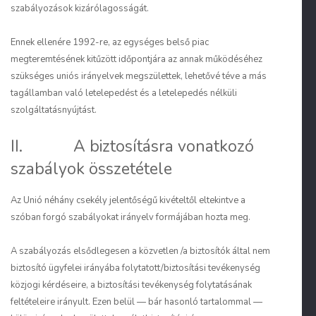
szabályozások kizárólagosságát.
Ennek ellenére 1992-re, az egységes belső piac
megteremtésének kitűzött időpontjára az annak működéséhez
szükséges uniós irányelvek megszülettek, lehetővé téve a más
tagállamban való letelepedést és a letelepedés nélküli
szolgáltatásnyújtást.
II. A biztosításra vonatkozó
szabályok összetétele
Az Unió néhány csekély jelentőségű kivételtől eltekintve a
szóban forgó szabályokat irányelv formájában hozta meg.
A szabályozás elsődlegesen a közvetlen /a biztosítók által nem
biztosító ügyfelei irányába folytatott/biztosítási tevékenység
közjogi kérdéseire, a biztosítási tevékenység folytatásának
feltételeire irányult. Ezen belül — bár hasonló tartalommal —