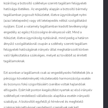
kizárólag a biztosító székhelye szerinti tagállam felügyeleti
hatósága illetékes. Az engedély alapján a biztosító bármely
tagállamban jogosult fióküzletet, illetve ügynökséget nyitni
(azaz letelepedni) vagy ott letelepedés nélkül szolgáltatást
nyújtani. Ezzel a valamely tagállamban kiadott tevékenységi
engedély az egész Közösségre érvényessé vált. Mind a
fióküzlet, illetve ügynökség nyitásánál, mind pedig a határon
átnyúló szolgáltatásnál csupán a székhely szerinti tagállam
felügyeleti hatóságának irányelv által meghatározott körben
való tájékoztatása szükséges, melyet az továbbít az érintett
tagállamoknak.
Ezt azonban a tagállamok csak az engedélyezési feltételek (és a
pénzügyi követelmények) részletesebb harmonizációja esetén
és bizonyos fokú szigorításáért cserébe voltak hajlandóak
elfogadni. Ezért két ponton kiegészítést nyertek az első irányelv
székhellyel rendelkező vállalkozás alapítása esetén irányadó
szabályai. A biztosítót egyfelől jó hírnévvel és megfelelő
szakmai képzettséggel rendelkező személyek nek kell