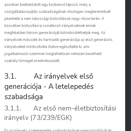
azonban beiktatódott egy közbenső lépcső, mely a
szolgáltatásnyújtás szabadságának részleges megteremtését
jelentette a nem lakossági biztosítások nagy része terén. A
közvetlen biztosításra vonatkozó irányelveknek ennek
megfelelően három generációját különböztethetjük meg. Az
irányelvek második és harmadik generációja az első generációs
irányelveket módosította illetve egészítette ki, ami
jogalkalmazói szemmel meglehetősen nehezen kezelhető
szabály tömeget eredményezett.
3.1. Az irányelvek első
generációja - A letelepedés
szabadsága
3.1.1. Az első nem-életbiztosítási
irányelv (73/239/EGK)
Ez az irányelv a letelepedés szabadságának megvalósítását és