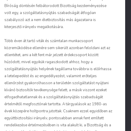
Bíróság döntésén felbátorodott Bizottság kezdeményezése
volt egy, a szolgáltatásnyújtás szabadságát átfogóan
szabályozó azt a nem életbiztosítás más ágazataira is
kiterjesztő irányelv megalkotására.
Több éven át tartó viták és számtalan munkacsoport
közreműködése ellenére sem sikerült azonban feloldani azt az
ellentétet, ami a két fent már jelzett érdekcsoport között
húzódott, mivel egyikük ragaszkodott ahhoz, hogy a
szolgáltatásnyújtás helyének tagállama továbbra is előírhassa
a letelepedést és az engedélyezést, valamint erőteljes
ellenőrzést gyakorolhasson a területén szolgáltatást nyújtani
kívánó biztosítók tevékenysége felett, a másik viszont ezeket
elfogadhatatlannak és a szolgáltatásnyújtás szabadságát
értelmétől megfosztónak tartotta. A tárgyalások az 1980-as
évek közepére holtpontra jutottak. Csaknem ezzel egyidőben az
együttbiztosítási irányelv, pontosabban annak fent említett
rendelkezése értelmezésében is vita alakult ki, a Bizottság és a