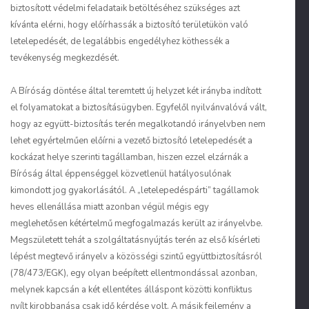
biztosított védelmi feladataik betöltéséhez szükséges azt
kívánta elérni, hogy előírhassák a biztosító területükön való
letelepedését, de legalábbis engedélyhez köthessék a
tevékenység megkezdését.
A Bíróság döntése által teremtett új helyzet két irányba indított
el folyamatokat a biztosításügyben. Egyfelől nyilvánvalóvá vált,
hogy az együtt-biztosítás terén megalkotandó irányelvben nem
lehet egyértelműen előírni a vezető biztosító letelepedését a
kockázat helye szerinti tagállamban, hiszen ezzel elzárnák a
Bíróság által éppenséggel közvetlenül hatályosulónak
kimondott jog gyakorlásától. A „letelepedéspárti” tagállamok
heves ellenállása miatt azonban végül mégis egy
meglehetősen kétértelmű megfogalmazás került az irányelvbe.
Megszületett tehát a szolgáltatásnyújtás terén az első kísérleti
lépést megtevő irányelv a közösségi szintű együttbiztosításról
(78/473/EGK), egy olyan beépített ellentmondással azonban,
melynek kapcsán a két ellentétes álláspont közötti konfliktus
nyílt kirobbanása csak idő kérdése volt. A másik fejlemény a