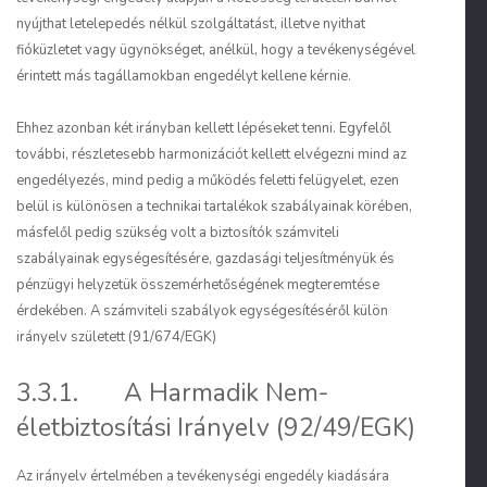
nyújthat letelepedés nélkül szolgáltatást, illetve nyithat
fióküzletet vagy ügynökséget, anélkül, hogy a tevékenységével
érintett más tagállamokban engedélyt kellene kérnie.
Ehhez azonban két irányban kellett lépéseket tenni. Egyfelől
további, részletesebb harmonizációt kellett elvégezni mind az
engedélyezés, mind pedig a működés feletti felügyelet, ezen
belül is különösen a technikai tartalékok szabályainak körében,
másfelől pedig szükség volt a biztosítók számviteli
szabályainak egységesítésére, gazdasági teljesítményük és
pénzügyi helyzetük összemérhetőségének megteremtése
érdekében. A számviteli szabályok egységesítéséről külön
irányelv született (91/674/EGK)
3.3.1. A Harmadik Nem-
életbiztosítási Irányelv (92/49/EGK)
Az irányelv értelmében a tevékenységi engedély kiadására