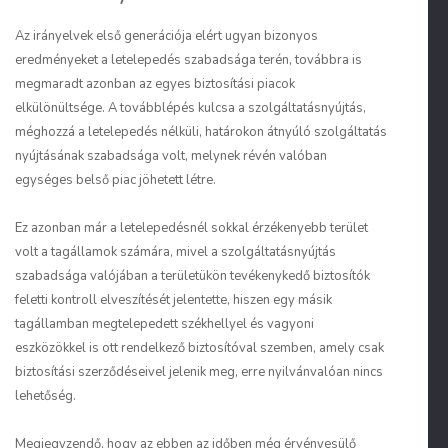
Az irányelvek első generációja elért ugyan bizonyos
eredményeket a letelepedés szabadsága terén, továbbra is
megmaradt azonban az egyes biztosítási piacok
elkülönültsége. A továbblépés kulcsa a szolgáltatásnyújtás,
méghozzá a letelepedés nélküli, határokon átnyúló szolgáltatás
nyújtásának szabadsága volt, melynek révén valóban
egységes belső piac jöhetett létre.
Ez azonban már a letelepedésnél sokkal érzékenyebb terület
volt a tagállamok számára, mivel a szolgáltatásnyújtás
szabadsága valójában a területükön tevékenykedő biztosítók
feletti kontroll elveszítését jelentette, hiszen egy másik
tagállamban megtelepedett székhellyel és vagyoni
eszközökkel is ott rendelkező biztosítóval szemben, amely csak
biztosítási szerződéseivel jelenik meg, erre nyilvánvalóan nincs
lehetőség.
Megjegyzendő, hogy az ebben az időben még érvényesülő