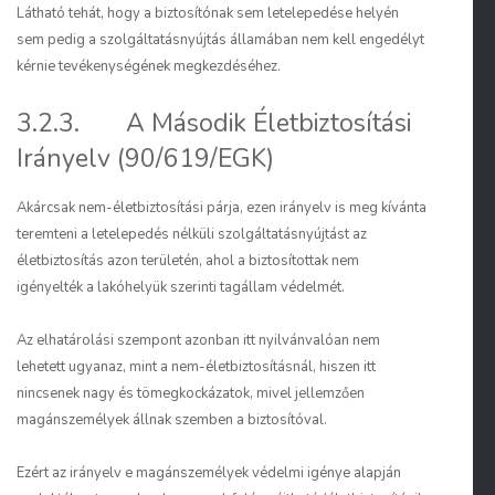
Látható tehát, hogy a biztosítónak sem letelepedése helyén
sem pedig a szolgáltatásnyújtás államában nem kell engedélyt
kérnie tevékenységének megkezdéséhez.
3.2.3. A Második Életbiztosítási
Irányelv (90/619/EGK)
Akárcsak nem-életbiztosítási párja, ezen irányelv is meg kívánta
teremteni a letelepedés nélküli szolgáltatásnyújtást az
életbiztosítás azon területén, ahol a biztosítottak nem
igényelték a lakóhelyük szerinti tagállam védelmét.
Az elhatárolási szempont azonban itt nyilvánvalóan nem
lehetett ugyanaz, mint a nem-életbiztosításnál, hiszen itt
nincsenek nagy és tömegkockázatok, mivel jellemzően
magánszemélyek állnak szemben a biztosítóval.
Ezért az irányelv e magánszemélyek védelmi igénye alapján