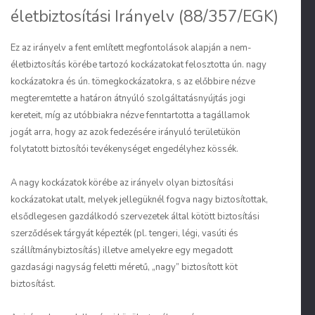
életbiztosítási Irányelv (88/357/EGK)
Ez az irányelv a fent említett megfontolások alapján a nem-
életbiztosítás körébe tartozó kockázatokat felosztotta ún. nagy
kockázatokra és ún. tömegkockázatokra, s az előbbire nézve
megteremtette a határon átnyúló szolgáltatásnyújtás jogi
kereteit, míg az utóbbiakra nézve fenntartotta a tagállamok
jogát arra, hogy az azok fedezésére irányuló területükön
folytatott biztosítói tevékenységet engedélyhez kössék.
A nagy kockázatok körébe az irányelv olyan biztosítási
kockázatokat utalt, melyek jellegüknél fogva nagy biztosítottak,
elsődlegesen gazdálkodó szervezetek által kötött biztosítási
szerződések tárgyát képezték (pl. tengeri, légi, vasúti és
szállítmánybiztosítás) illetve amelyekre egy megadott
gazdasági nagyság feletti méretű, „nagy” biztosított köt
biztosítást.