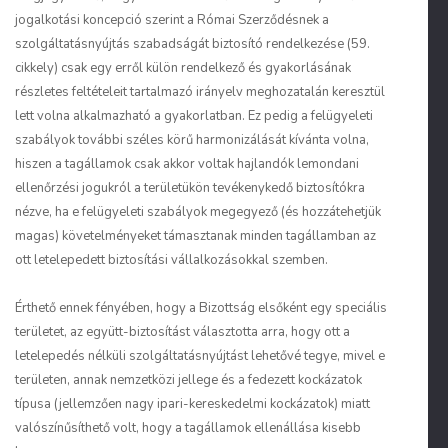
jogalkotási koncepció szerint a Római Szerződésnek a
szolgáltatásnyújtás szabadságát biztosító rendelkezése (59.
cikkely) csak egy erről külön rendelkező és gyakorlásának
részletes feltételeit tartalmazó irányelv meghozatalán keresztül
lett volna alkalmazható a gyakorlatban. Ez pedig a felügyeleti
szabályok további széles körű harmonizálását kívánta volna,
hiszen a tagállamok csak akkor voltak hajlandók lemondani
ellenőrzési jogukról a területükön tevékenykedő biztosítókra
nézve, ha e felügyeleti szabályok megegyező (és hozzátehetjük
magas) követelményeket támasztanak minden tagállamban az
ott letelepedett biztosítási vállalkozásokkal szemben.
Érthető ennek fényében, hogy a Bizottság elsőként egy speciális
területet, az együtt-biztosítást választotta arra, hogy ott a
letelepedés nélküli szolgáltatásnyújtást lehetővé tegye, mivel e
területen, annak nemzetközi jellege és a fedezett kockázatok
típusa (jellemzően nagy ipari-kereskedelmi kockázatok) miatt
valószínűsíthető volt, hogy a tagállamok ellenállása kisebb