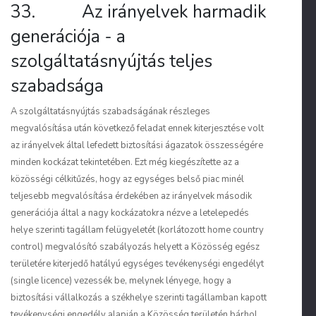
33. Az irányelvek harmadik
generációja - a
szolgáltatásnyújtás teljes
szabadsága
A szolgáltatásnyújtás szabadságának részleges
megvalósítása után következő feladat ennek kiterjesztése volt
az irányelvek által lefedett biztosítási ágazatok összességére
minden kockázat tekintetében. Ezt még kiegészítette az a
közösségi célkitűzés, hogy az egységes belső piac minél
teljesebb megvalósítása érdekében az irányelvek második
generációja által a nagy kockázatokra nézve a letelepedés
helye szerinti tagállam felügyeletét (korlátozott home country
control) megvalósító szabályozás helyett a Közösség egész
területére kiterjedő hatályú egységes tevékenységi engedélyt
(single licence) vezessék be, melynek lényege, hogy a
biztosítási vállalkozás a székhelye szerinti tagállamban kapott
tevékenységi engedély alapján a Közösség területén bárhol