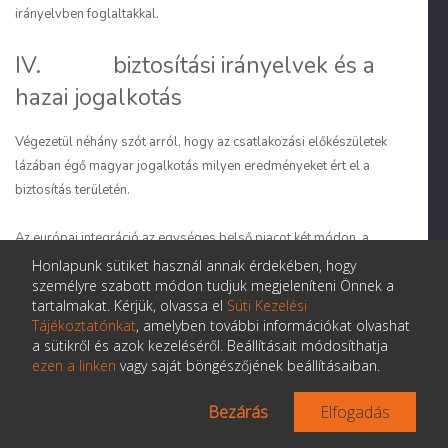
irányelvben foglaltakkal.
IV. biztosítási irányelvek és a
hazai jogalkotás
Végezetül néhány szót arról, hogy az csatlakozási előkészületek
lázában égő magyar jogalkotás milyen eredményeket ért el a
biztosítás területén.
Az európai integráció az egységes belső piacot két módon, a
termelési tényezők tagállamok közötti szabad áramlása előtti
Honlapunk sütiket használ annak érdekében, hogy
személyre szabott módon tudjuk megjeleníteni Önnek a
kifejezett akadályok lebontásában jelentkező „negatív" és a
tartalmakat. Kérjük, olvassa el
Süti Kezelési
tagállamok jogrendszerében fennálló különbségek által
Tájékoztatónkat
, amelyben további információkat olvashat
jelentett közvetett korlátok jogegységesítésen keresztüli
a sütikről és azok kezeléséről. Beállításait módosíthatja
megszüntetésében megjelenő „pozitív" integráció révén kívánja
ezen a linken
vagy saját böngészőjének beállításaiban.
elérni. Az integráció e két módja egymást kiegészítve szolgálja
az egységes belső piac megteremtését.
Bezárás
Elfogadás