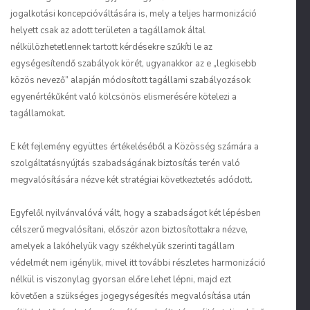
jogalkotási koncepcióváltására is, mely a teljes harmonizáció
helyett csak az adott területen a tagállamok által
nélkülözhetetlennek tartott kérdésekre szűkíti le az
egységesítendő szabályok körét, ugyanakkor az e „legkisebb
közös nevező” alapján módosított tagállami szabályozások
egyenértékűként való kölcsönös elismerésére kötelezi a
tagállamokat.
E két fejlemény együttes értékeléséből a Közösség számára a
szolgáltatásnyújtás szabadságának biztosítás terén való
megvalósítására nézve két stratégiai következtetés adódott.
Egyfelől nyilvánvalóvá vált, hogy a szabadságot két lépésben
célszerű megvalósítani, először azon biztosítottakra nézve,
amelyek a lakóhelyük vagy székhelyük szerinti tagállam
védelmét nem igénylik, mivel itt további részletes harmonizáció
nélkül is viszonylag gyorsan előre lehet lépni, majd ezt
követően a szükséges jogegységesítés megvalósítása után