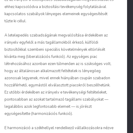
ehhez kapcsolódva a biztosítási tevékenység folytatásával
kapcsolatos szabályok lényeges elemeinek egységesítését
tűzte ki célul.
A letelepedés szabadságának megvalósítása érdekében az
irányelv egyfelől a más tagállamokból érkező, külföldi
biztosítókkal szembeni speciális követelmények eltörlését
kívánta meg (liberalizációs funkció). Az egységes piac
létrehozásához azonban ezen túlmenően az is szükséges volt,
hogy az általánosan alkalmazott feltételek is lényegileg
azonosak legyenek, mivel ennek hiányában csupán szabadon
hozzáférhető, egymástól elválasztott piacokról beszélhetünk.
Ez utóbbi érdekében az irányelv e tevékenységi feltételeket,
pontosabban az azokat tartalmazó tagállami szabályokat —
legalábbis azok legfontosabb elemeit — is jórészt
egységesítette (harmonizációs funkció).
E harmonizáció a székhellyel rendelkező vállalkozásokra nézve