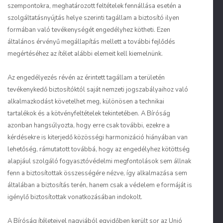
szempontokra, meghatározott feltételek fennállása esetén a
szolgáltatásnyújtás helye szerinti tagállam a biztosító ilyen
formában való tevékenységét engedélyhez kötheti. Ezen
általános érvényű megállapítás mellett a további fejlődés
megértéséhez az ítélet alábbi elemeit kell kiemelnünk.
Az engedélyezés révén az érintett tagállam a területén
tevékenykedő biztosítóktól saját nemzeti jogszabályaihoz való
alkalmazkodást követelhet meg, különösen a technikai
tartalékok és a kötvényfeltételek tekintetében. A Bíróság
azonban hangsúlyozta, hogy erre csak további, ezekre a
kérdésekre is kiterjedő közösségi harmonizáció hiányában van
lehetőség, rámutatott továbbá, hogy az engedélyhez kötöttség
alapjául szolgáló fogyasztóvédelmi megfontolások sem állnak
fenn a biztosítottak összességére nézve, így alkalmazása sem
általában a biztosítás terén, hanem csak a védelem e formáját is
igénylő biztosítottak vonatkozásában indokolt.
A Bíróság ítéleteivel nagyjából egyidőben került sor az Unió