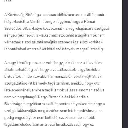
lesz.
A Közösség Bírósága azonban időközben arra az álláspontra
helyezkedett, a Van Binsbergen ügyben, hogy a Római
Szerződés 59. cikkelye közvetlenül - a végrehajtására szolgáló
irányelv(ek) nélkül is - alkalmazható, tehát a tagállamok nem
várhatnak a szolgáltatásnyújtás szabadsága előtti korlátok
lebontásával az erre őket kötelező irányelv megszületéséig.
A nagy kérdés persze az volt, hogy jelenti-e ez a közvetlen
alkalmazhatóság azt, hogy a vállalkozások, s így köztük a
biztosítók minden további harmonizáció nélkül nyújthatnak
szolgáltatásokat bármely tagállamban, anélkül, hogy ott
letelepednének, amire a tagállamok válasza, finoman szólva
nem volt egyhangú. Nagy-Britannia és Hollandia a
Bizottsággal együtt arra az álláspontra helyezkedett, hogy a
szolgáltatásnyújtás megkezdése sem letelepedéshez, sem
pedig engedélyhez nem köthető, ezzel szemben a többi
tagállam elsősorban arra való hivatkozással, hogy ez