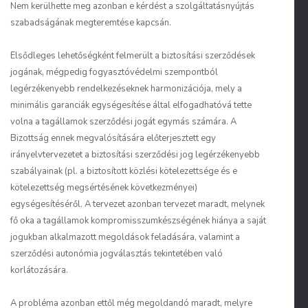
Nem kerülhette meg azonban e kérdést a szolgáltatásnyújtás
szabadságának megteremtése kapcsán.
Elsődleges lehetőségként felmerült a biztosítási szerződések
jogának, mégpedig fogyasztóvédelmi szempontból
legérzékenyebb rendelkezéseknek harmonizációja, mely a
minimális garanciák egységesítése által elfogadhatóvá tette
volna a tagállamok szerződési jogát egymás számára. A
Bizottság ennek megvalósítására előterjesztett egy
irányelvtervezetet a biztosítási szerződési jog legérzékenyebb
szabályainak (pl. a biztosított közlési kötelezettsége és e
kötelezettség megsértésének következményei)
egységesítéséről. A tervezet azonban tervezet maradt, melynek
fő oka a tagállamok kompromisszumkészségének hiánya a saját
jogukban alkalmazott megoldások feladására, valamint a
szerződési autonómia jogválasztás tekintetében való
korlátozására.
A probléma azonban ettől még megoldandó maradt, melyre