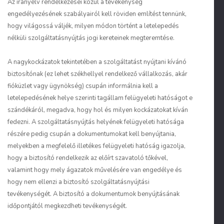
Az irányelv rendelkezései közül a tevékenység
engedélyezésének szabályairól kell röviden említést tennünk,
hogy világossá váljék, milyen módon történt a letelepedés
nélküli szolgáltatásnyújtás jogi kereteinek megteremtése.
A nagykockázatok tekintetében a szolgáltatást nyújtani kívánó
biztosítónak (ez lehet székhellyel rendelkező vállalkozás, akár
fióküzlet vagy ügynökség) csupán informálnia kell a
letelepedésének helye szerinti tagállam felügyeleti hatóságot e
szándékáról, megadva, hogy hol és milyen kockázatokat kíván
fedezni. A szolgáltatásnyújtás helyének felügyeleti hatósága
részére pedig csupán a dokumentumokat kell benyújtania,
melyekben a megfelelő illetékes felügyeleti hatóság igazolja,
hogy a biztosító rendelkezik az előírt szavatoló tőkével,
valamint hogy mely ágazatok művelésére van engedélye és
hogy nem ellenzi a biztosító szolgáltatásnyújtási
tevékenységét. A biztosító a dokumentumok benyújtásának
időpontjától megkezdheti tevékenységét.