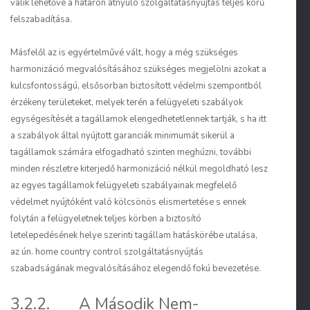
válik lehetővé a határon átnyúló szolgáltatásnyújtás teljes körű
felszabadítása.
Másfelől az is egyértelművé vált, hogy a még szükséges
harmonizáció megvalósításához szükséges megjelölni azokat a
kulcsfontosságú, elsősorban biztosított védelmi szempontból
érzékeny területeket, melyek terén a felügyeleti szabályok
egységesítését a tagállamok elengedhetetlennek tartják, s ha itt
a szabályok által nyújtott garanciák minimumát sikerül a
tagállamok számára elfogadható szinten meghúzni, további
minden részletre kiterjedő harmonizáció nélkül megoldható lesz
az egyes tagállamok felügyeleti szabályainak megfelelő
védelmet nyújtóként való kölcsönös elismertetése s ennek
folytán a felügyeletnek teljes körben a biztosító
letelepedésének helye szerinti tagállam hatáskörébe utalása,
az ún. home country control szolgáltatásnyújtás
szabadságának megvalósításához elegendő fokú bevezetése.
3.2.2. A Második Nem-