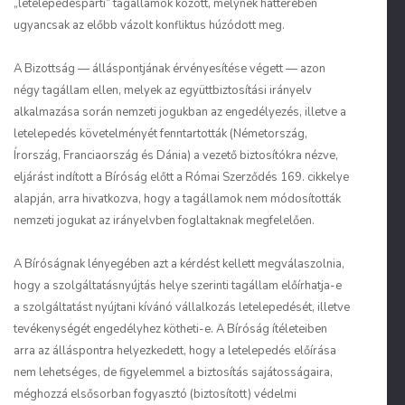
„letelepedéspárti” tagállamok között, melynek hátterében
ugyancsak az előbb vázolt konfliktus húzódott meg.
A Bizottság — álláspontjának érvényesítése végett — azon
négy tagállam ellen, melyek az együttbiztosítási irányelv
alkalmazása során nemzeti jogukban az engedélyezés, illetve a
letelepedés követelményét fenntartották (Németország,
Írország, Franciaország és Dánia) a vezető biztosítókra nézve,
eljárást indított a Bíróság előtt a Római Szerződés 169. cikkelye
alapján, arra hivatkozva, hogy a tagállamok nem módosították
nemzeti jogukat az irányelvben foglaltaknak megfelelően.
A Bíróságnak lényegében azt a kérdést kellett megválaszolnia,
hogy a szolgáltatásnyújtás helye szerinti tagállam előírhatja-e
a szolgáltatást nyújtani kívánó vállalkozás letelepedését, illetve
tevékenységét engedélyhez kötheti-e. A Bíróság ítéleteiben
arra az álláspontra helyezkedett, hogy a letelepedés előírása
nem lehetséges, de figyelemmel a biztosítás sajátosságaira,
méghozzá elsősorban fogyasztó (biztosított) védelmi