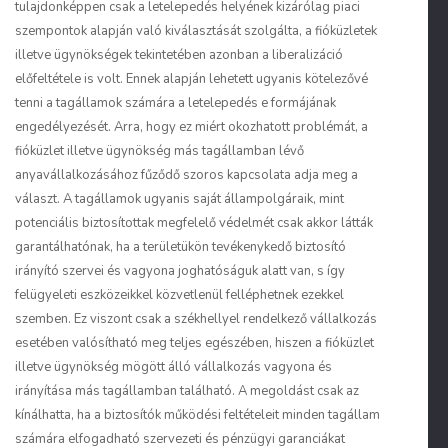
tulajdonképpen csak a letelepedés helyének kizárólag piaci
szempontok alapján való kiválasztását szolgálta, a fióküzletek
illetve ügynökségek tekintetében azonban a liberalizáció
előfeltétele is volt. Ennek alapján lehetett ugyanis kötelezővé
tenni a tagállamok számára a letelepedés e formájának
engedélyezését. Arra, hogy ez miért okozhatott problémát, a
fióküzlet illetve ügynökség más tagállamban lévő
anyavállalkozásához fűződő szoros kapcsolata adja meg a
választ. A tagállamok ugyanis saját állampolgáraik, mint
potenciális biztosítottak megfelelő védelmét csak akkor látták
garantálhatónak, ha a területükön tevékenykedő biztosító
irányító szervei és vagyona joghatóságuk alatt van, s így
felügyeleti eszközeikkel közvetlenül felléphetnek ezekkel
szemben. Ez viszont csak a székhellyel rendelkező vállalkozás
esetében valósítható meg teljes egészében, hiszen a fióküzlet
illetve ügynökség mögött álló vállalkozás vagyona és
irányítása más tagállamban található. A megoldást csak az
kínálhatta, ha a biztosítók működési feltételeit minden tagállam
számára elfogadható szervezeti és pénzügyi garanciákat