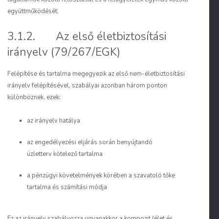
együttműködését.
3.1.2. Az első életbiztosítási
irányelv (79/267/EGK)
Felépítése és tartalma megegyezik az első nem-életbiztosítási
irányelv felépítésével, szabályai azonban három ponton
különböznek, ezek:
az irányelv hatálya
az engedélyezési eljárás során benyújtandó
üzletterv kötelező tartalma
a pénzügyi követelmények körében a szavatoló tőke
tartalma és számítási módja
Ez az irányelv szabályozza ugyanakkor a kompozit (élet és