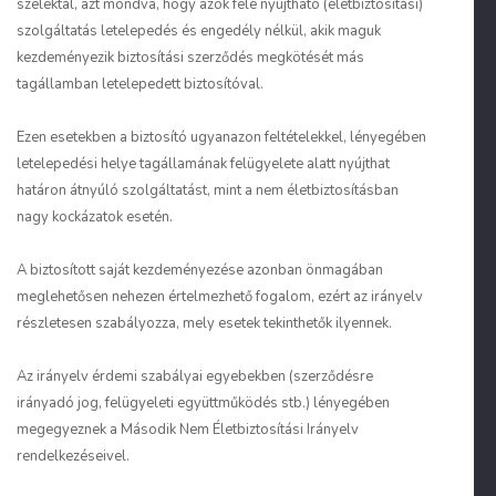
szelektál, azt mondva, hogy azok felé nyújtható (életbiztosítási)
szolgáltatás letelepedés és engedély nélkül, akik maguk
kezdeményezik biztosítási szerződés megkötését más
tagállamban letelepedett biztosítóval.
Ezen esetekben a biztosító ugyanazon feltételekkel, lényegében
letelepedési helye tagállamának felügyelete alatt nyújthat
határon átnyúló szolgáltatást, mint a nem életbiztosításban
nagy kockázatok esetén.
A biztosított saját kezdeményezése azonban önmagában
meglehetősen nehezen értelmezhető fogalom, ezért az irányelv
részletesen szabályozza, mely esetek tekinthetők ilyennek.
Az irányelv érdemi szabályai egyebekben (szerződésre
irányadó jog, felügyeleti együttműködés stb.) lényegében
megegyeznek a Második Nem Életbiztosítási Irányelv
rendelkezéseivel.