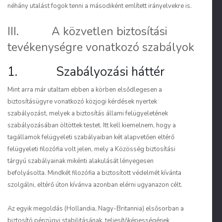
néhány utalást fogok tenni a másodiként említett irányelvekre is.
III. A közvetlen biztosítási
tevékenységre vonatkozó szabályok
1. Szabályozási háttér
Mint arra már utaltam ebben a körben elsődlegesen a
biztosításügyre vonatkozó közjogi kérdések nyertek
szabályozást, melyek a biztosítás állami felügyeletének
szabályozásában öltöttek testet. Itt kell kiemelnem, hogy a
tagállamok felügyeleti szabályaiban két alapvetően eltérő
felügyeleti filozófia volt jelen, mely a Közösség biztosítási
tárgyú szabályainak mikénti alakulását lényegesen
befolyásolta. Mindkét filozófia a biztosított védelmét kívánta
szolgálni, eltérő úton kívánva azonban elérni ugyanazon célt.
Az egyik megoldás (Hollandia, Nagy-Britannia) elsősorban a
biztosító pénzügyi stabilitásának, teljesítőképességének