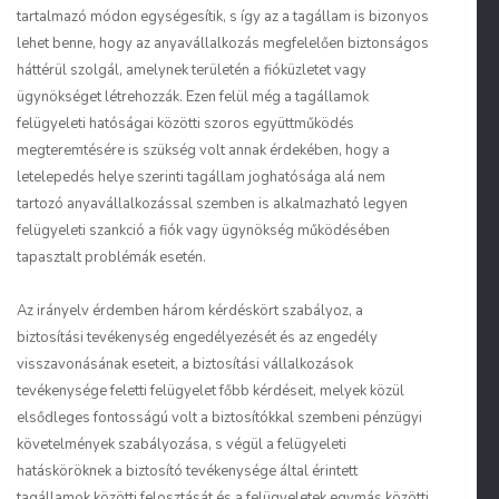
tartalmazó módon egységesítik, s így az a tagállam is bizonyos
lehet benne, hogy az anyavállalkozás megfelelően biztonságos
háttérül szolgál, amelynek területén a fióküzletet vagy
ügynökséget létrehozzák. Ezen felül még a tagállamok
felügyeleti hatóságai közötti szoros együttműködés
megteremtésére is szükség volt annak érdekében, hogy a
letelepedés helye szerinti tagállam joghatósága alá nem
tartozó anyavállalkozással szemben is alkalmazható legyen
felügyeleti szankció a fiók vagy ügynökség működésében
tapasztalt problémák esetén.
Az irányelv érdemben három kérdéskört szabályoz, a
biztosítási tevékenység engedélyezését és az engedély
visszavonásának eseteit, a biztosítási vállalkozások
tevékenysége feletti felügyelet főbb kérdéseit, melyek közül
elsődleges fontosságú volt a biztosítókkal szembeni pénzügyi
követelmények szabályozása, s végül a felügyeleti
hatásköröknek a biztosító tevékenysége által érintett
tagállamok közötti felosztását és a felügyeletek egymás közötti