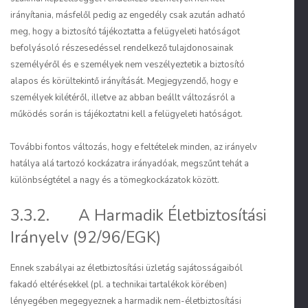
irányítania, másfelől pedig az engedély csak azután adható
meg, hogy a biztosító tájékoztatta a felügyeleti hatóságot
befolyásoló részesedéssel rendelkező tulajdonosainak
személyéről és e személyek nem veszélyeztetik a biztosító
alapos és körültekintő irányítását. Megjegyzendő, hogy e
személyek kilétéről, illetve az abban beállt változásról a
működés során is tájékoztatni kell a felügyeleti hatóságot.
További fontos változás, hogy e feltételek minden, az irányelv
hatálya alá tartozó kockázatra irányadóak, megszűnt tehát a
különbségtétel a nagy és a tömegkockáza­tok között.
3.3.2. A Harmadik Életbiztosítási
Irányelv (92/96/EGK)
Ennek szabályai az életbiztosítási üzletág sajátosságaiból
fakadó eltérésekkel (pl. a technikai tartalékok körében)
lényegében megegyeznek a harmadik nem-életbiztosítási