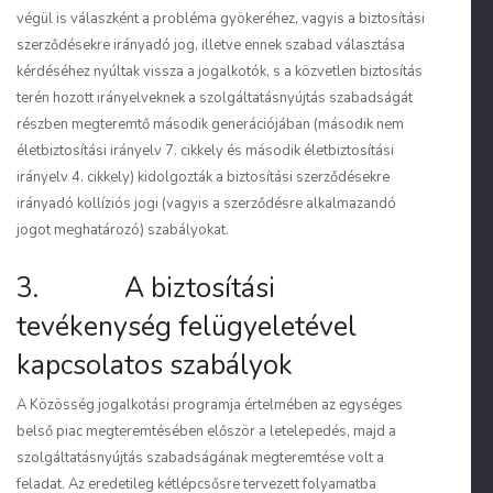
végül is válaszként a probléma gyökeréhez, vagyis a biztosítási
szerződésekre irányadó jog, illetve ennek szabad választása
kérdéséhez nyúltak vissza a jogalkotók, s a közvetlen biztosítás
terén hozott irányelveknek a szolgáltatásnyújtás szabadságát
részben megteremtő második generációjában (második nem
életbiztosítási irányelv 7. cikkely és második életbiztosítási
irányelv 4. cikkely) kidolgozták a biztosítási szerződésekre
irányadó kollíziós jogi (vagyis a szerződésre alkalmazandó
jogot meghatározó) szabályokat.
3. A biztosítási
tevékenység felügyeletével
kapcsolatos szabályok
A Közösség jogalkotási programja értelmében az egységes
belső piac megteremtésében először a letelepedés, majd a
szolgáltatásnyújtás szabadságának megteremtése volt a
feladat. Az eredetileg kétlépcsősre tervezett folyamatba