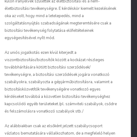
külön irányelvek születtek az életbiztosítási és a nem-
életbiztosítási tevékenységre. E kérdéskör kiemelt kezelésének
oka az volt, hogy mind a letelepedés, mind a
szolgáltatásnyújtás szabadságának megteremtésére csak a
biztosítási tevékenység folytatása előfeltételeinek
egységesítésével nyílt mód.
Az uniós jogalkotás ezen kívül kiterjedt a
viszontbiztosítási/biztosítók között a kockázat részleges
továbbhárítására kötött biztosítási szerződések/
tevékenységre, a biztosítási szerződések jogára vonatkozó
szabályokra, szabályozta a gépjárműbiztosításra, valamint a
biztosításközvetítők tevékenységére vonatkozó egyes
kérdéseket továbbá a közvetlen biztosítási tevékenységhez
kapcsolódó egyéb területeket /pl. számviteli szabályok, csődre
és felszámolásra vonatkozó szabályok stb./
Az alábbiakban csak az elsőként jelzett szabálycsoport
vázlatos bemutatására vállalkozhatom, de a megfelelő helyen