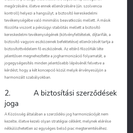
megőrzésére, illetve ennek ellenőrzésére (ún. szolvencia
kontroll) helyezi a hangsúlyt, a biztosító kereskedelmi
tevékenységébe való minimális beavatkozás mellett. A másik
filozófia viszont a pénzügyi stabilitás mellett a biztosító
kereskedelmi tevékenységének (kötvényfeltételek, díjtarifák, a
biztosító vagyoni eszközeinek befektetése) ellenőrzését tartja a
biztosítottvédelem fő eszközének. Az eltérő filozófiák léte
jelentősen megnehezítette a jogharmonizáció folyamatát, a
jogegységesítés minden jelentősebb lépésénél felvetve a
kérdést, hogy a két koncepció közül melyik érvényesüljön a
harmonizált szabályokban.
2. A biztosítási szerződések
joga
A Közösség általában a szerződési jog harmonizációját nem
kezelte, illetve kezeli olyan stratégiai célként, melynek elérése
nélkülözhetetlen az egységes belső piac megteremtéséhez.