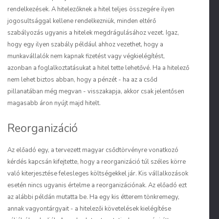
rendelkezések. A hitelezőknek a hitel teljes összegére ilyen
jogosultsággal kellene rendelkezniük, minden eltérő
szabályozás ugyanis a hitelek megdrágulásához vezet. Igaz,
hogy egy ilyen szabály például ahhoz vezethet, hogy a
munkavállalók nem kapnak fizetést vagy végkielégítést,
azonban a foglalkoztatásukat a hitel tette lehetővé. Ha a hitelező
nem lehet biztos abban, hogy a pénzét - ha az a csőd
pillanatában még megvan - visszakapja, akkor csak jelentősen
magasabb áron nyújt majd hitelt.
Reorganizáció
Az előadó egy, a tervezett magyar csődtörvényre vonatkozó
kérdés kapcsán kifejtette, hogy a reorganizáció túl széles körre
való kiterjesztése felesleges költségekkel jár. Kis vállalkozások
esetén nincs ugyanis értelme a reorganizációnak. Az előadó ezt
az alábbi példán mutatta be. Ha egy kis étterem tönkremegy,
annak vagyontárgyait - a hitelezői követelések kielégítése