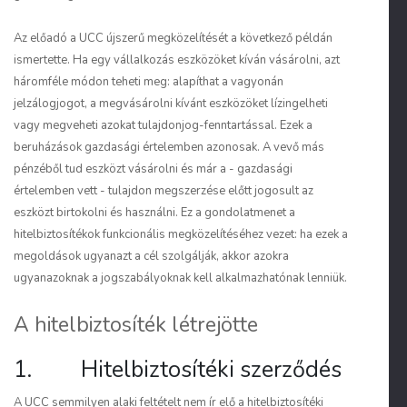
Az előadó a UCC újszerű megközelítését a következő példán
ismertette. Ha egy vállalkozás eszközöket kíván vásárolni, azt
háromféle módon teheti meg: alapíthat a vagyonán
jelzálogjogot, a megvásárolni kívánt eszközöket lízingelheti
vagy megveheti azokat tulajdonjog-fenntartással. Ezek a
beruházások gazdasági értelemben azonosak. A vevő más
pénzéből tud eszközt vásárolni és már a - gazdasági
értelemben vett - tulajdon megszerzése előtt jogosult az
eszközt birtokolni és használni. Ez a gondolatmenet a
hitelbiztosítékok funkcionális megközelítéséhez vezet: ha ezek a
megoldások ugyanazt a cél szolgálják, akkor azokra
ugyanazoknak a jogszabályoknak kell alkalmazhatónak lenniük.
A hitelbiztosíték létrejötte
1. Hitelbiztosítéki szerződés
A UCC semmilyen alaki feltételt nem ír elő a hitelbiztosítéki