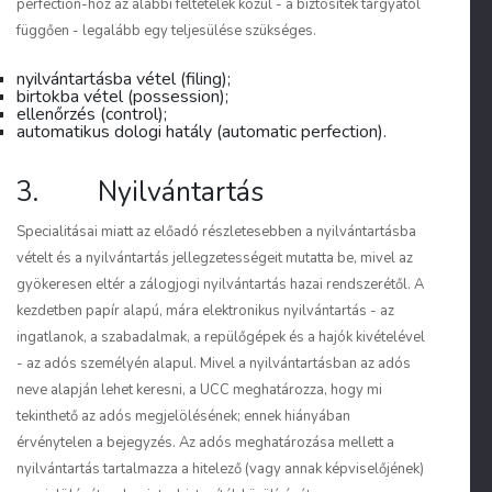
perfection-höz az alábbi feltételek közül - a biztosíték tárgyától
függően - legalább egy teljesülése szükséges.
nyilvántartásba vétel (filing);
birtokba vétel (possession);
ellenőrzés (control);
automatikus dologi hatály (automatic perfection).
3. Nyilvántartás
Specialitásai miatt az előadó részletesebben a nyilvántartásba
vételt és a nyilvántartás jellegzetességeit mutatta be, mivel az
gyökeresen eltér a zálogjogi nyilvántartás hazai rendszerétől. A
kezdetben papír alapú, mára elektronikus nyilvántartás - az
ingatlanok, a szabadalmak, a repülőgépek és a hajók kivételével
- az adós személyén alapul. Mivel a nyilvántartásban az adós
neve alapján lehet keresni, a UCC meghatározza, hogy mi
tekinthető az adós megjelölésének; ennek hiányában
érvénytelen a bejegyzés. Az adós meghatározása mellett a
nyilvántartás tartalmazza a hitelező (vagy annak képviselőjének)