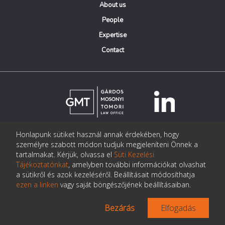
About us
People
Expertise
Contact
Honlapunk sütiket használ annak érdekében, hogy
© Copyright Gárdos Mosonyi Tomori Ügyvédi Iroda
személyre szabott módon tudjuk megjeleníteni Önnek a
postmaster@gmtlegal.hu
tartalmakat. Kérjük, olvassa el
Süti Kezelési
Tájékoztatónkat
, amelyben további információkat olvashat
Data privacy notice
a sütikről és azok kezeléséről. Beállításait módosíthatja
ezen a linken
vagy saját böngészőjének beállításaiban.
Bezárás
Elfogadás
Made the page:
Pentacom