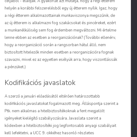
céljából - eladják. A gyakorlat azt mutatja, hogy a régi étterem
helyén a korábbi felszerelésből egy új étterem nyílik. Igaz, hogy
a régi étterem alkalmazottainak munkaviszonya megszűnik, de
az új étterem is alkalmazni fog szakácsokat és pincéreket, ezért
a munkanélküliség sem fog érdemben megváltozni. Mi értelme
lenne ebben az esetben a reorganizációnak? (További ellenérv,
hogy a reorganizáció során a rangsorban hátul álló, nem
biztosított hitelezők minden esetben a reorganizációra fognak
szavazni, mivel ez az egyetlen esélyük arra, hogy viszontlássák
a pénzüket.)
Kodifikációs javaslatok
A szerző a januári előadásától eltérően határozottabb
kodifikációs javaslatokat fogalmazott meg. Álláspontja szerint a
Ptk. nem alkalmas a hitelbiztosítékoknak a fent megjelölt
igényeket kielégítő szabályozására. Javaslata szerint a
kódexben a hitelbiztosítéki jog legfontosabb anyagi szabályait
kell lefektetni, a UCC 9. cikkéhez hasonló részletes