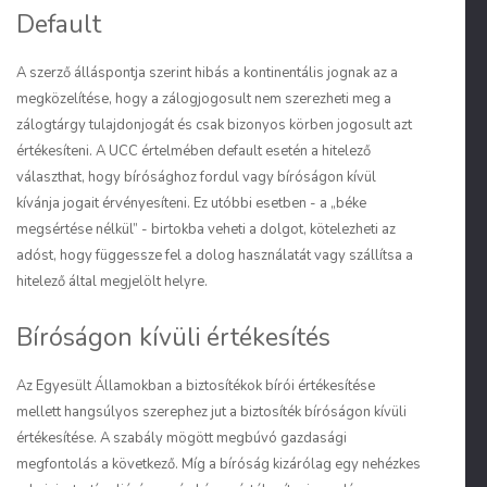
Default
A szerző álláspontja szerint hibás a kontinentális jognak az a
megközelítése, hogy a zálogjogosult nem szerezheti meg a
zálogtárgy tulajdonjogát és csak bizonyos körben jogosult azt
értékesíteni. A UCC értelmében default esetén a hitelező
választhat, hogy bírósághoz fordul vagy bíróságon kívül
kívánja jogait érvényesíteni. Ez utóbbi esetben - a „béke
megsértése nélkül” - birtokba veheti a dolgot, kötelezheti az
adóst, hogy függessze fel a dolog használatát vagy szállítsa a
hitelező által megjelölt helyre.
Bíróságon kívüli értékesítés
Az Egyesült Államokban a biztosítékok bírói értékesítése
mellett hangsúlyos szerephez jut a biztosíték bíróságon kívüli
értékesítése. A szabály mögött megbúvó gazdasági
megfontolás a következő. Míg a bíróság kizárólag egy nehézkes