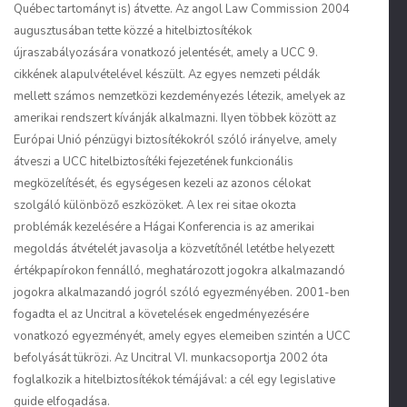
Québec tartományt is) átvette. Az angol Law Commission 2004
augusztusában tette közzé a hitelbiztosítékok
újraszabályozására vonatkozó jelentését, amely a UCC 9.
cikkének alapulvételével készült. Az egyes nemzeti példák
mellett számos nemzetközi kezdeményezés létezik, amelyek az
amerikai rendszert kívánják alkalmazni. Ilyen többek között az
Európai Unió pénzügyi biztosítékokról szóló irányelve, amely
átveszi a UCC hitelbiztosítéki fejezetének funkcionális
megközelítését, és egységesen kezeli az azonos célokat
szolgáló különböző eszközöket. A lex rei sitae okozta
problémák kezelésére a Hágai Konferencia is az amerikai
megoldás átvételét javasolja a közvetítőnél letétbe helyezett
értékpapírokon fennálló, meghatározott jogokra alkalmazandó
jogokra alkalmazandó jogról szóló egyezményében. 2001-ben
fogadta el az Uncitral a követelések engedményezésére
vonatkozó egyezményét, amely egyes elemeiben szintén a UCC
befolyását tükrözi. Az Uncitral VI. munkacsoportja 2002 óta
foglalkozik a hitelbiztosítékok témájával: a cél egy legislative
guide elfogadása.