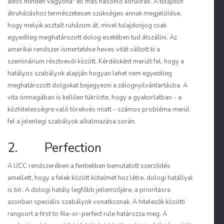
adós minden vagyona" és más hasonló körülírás. A tulajdon
átruházáshoz természetesen szükséges annak megjelölése,
hogy melyik asztalt ruházom át, mivel tulajdonjog csak
egyedileg meghatározott dolog esetében tud átszállni. Az
amerikai rendszer ismertetése heves vitát váltott ki a
szeminárium résztvevői között. Kérdésként merült fel, hogy a
hatályos szabályok alapján hogyan lehet nem egyedileg
meghatározott dolgokat bejegyezni a zálognyilvántartásba. A
vita önmagában is kellően tükrözte, hogy a gyakorlatban - a
közhitelességre való törekvés miatt - számos probléma merül
fel a jelenlegi szabályok alkalmazása során.
2. Perfection
A UCC rendszerében a fentiekben bemutatott szerződés
amellett, hogy a felek között kötelmet hoz létre, dologi hatállyal
is bír. A dologi hatály legfőbb jellemzőjére, a prioritásra
azonban speciális szabályok vonatkoznak. A hitelezők közötti
rangsort a first to file-or-perfect rule határozza meg. A