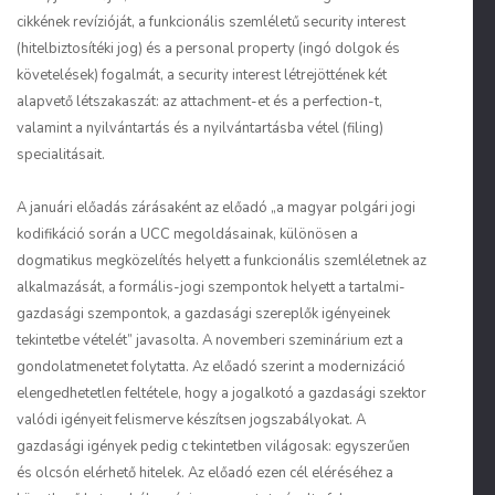
cikkének revízióját, a funkcionális szemléletű security interest
(hitelbiztosítéki jog) és a personal property (ingó dolgok és
követelések) fogalmát, a security interest létrejöttének két
alapvető létszakaszát: az attachment-et és a perfection-t,
valamint a nyilvántartás és a nyilvántartásba vétel (filing)
specialitásait.
A januári előadás zárásaként az előadó „a magyar polgári jogi
kodifikáció során a UCC megoldásainak, különösen a
dogmatikus megközelítés helyett a funkcionális szemléletnek az
alkalmazását, a formális-jogi szempontok helyett a tartalmi-
gazdasági szempontok, a gazdasági szereplők igényeinek
tekintetbe vételét” javasolta. A novemberi szeminárium ezt a
gondolatmenetet folytatta. Az előadó szerint a modernizáció
elengedhetetlen feltétele, hogy a jogalkotó a gazdasági szektor
valódi igényeit felismerve készítsen jogszabályokat. A
gazdasági igények pedig c tekintetben világosak: egyszerűen
és olcsón elérhető hitelek. Az előadó ezen cél eléréséhez a