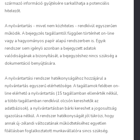
származó információ gyűjtésére sarkallhatja a potenciális
hitelezőt.
A nyilvántartás - mivel nem közhiteles - rendkívül egyszerűen
működik. A bejegyzés tagállamtól függően történhet on-line
vagy a hagyományos papír alapú rendszerben is. Egyik
rendszer sem igényli azonban a bejegyzett adatok
valódiságának a bizonyítását, a bejegyzéshez nincs szükség a
dokumentáció benyújtására.
A nyilvántartási rendszer hatékonyságához hozzájárul a
nyilvántartás egyszerű elérhetősége. A tagállamok felében on-
line elérhető a nyilvántartás (15 tagállamban ellenérték nélkül,
a többi tagállamban rendkívül olcsón kereshetők az
adatbázisok), a nyilvántartásban bárki kereshet a jogosultság
igazolása nélkül. A rendszer hatékonyságát jól tükrözi, hogy
annak új-zélandi változatának működtetéséhez egyetlen
főállásban foglalkoztatott munkavállalóra sincs szükség.