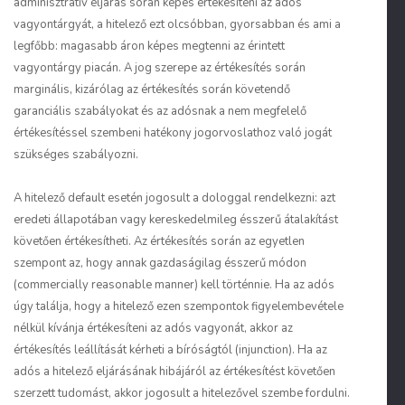
adminisztratív eljárás során képes értékesíteni az adós
vagyontárgyát, a hitelező ezt olcsóbban, gyorsabban és ami a
legfőbb: magasabb áron képes megtenni az érintett
vagyontárgy piacán. A jog szerepe az értékesítés során
marginális, kizárólag az értékesítés során követendő
garanciális szabályokat és az adósnak a nem megfelelő
értékesítéssel szembeni hatékony jogorvoslathoz való jogát
szükséges szabályozni.
A hitelező default esetén jogosult a dologgal rendelkezni: azt
eredeti állapotában vagy kereskedelmileg ésszerű átalakítást
követően értékesítheti. Az értékesítés során az egyetlen
szempont az, hogy annak gazdaságilag ésszerű módon
(commercially reasonable manner) kell történnie. Ha az adós
úgy találja, hogy a hitelező ezen szempontok figyelembevétele
nélkül kívánja értékesíteni az adós vagyonát, akkor az
értékesítés leállítását kérheti a bíróságtól (injunction). Ha az
adós a hitelező eljárásának hibájáról az értékesítést követően
szerzett tudomást, akkor jogosult a hitelezővel szembe fordulni.