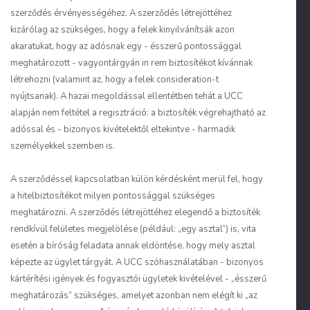
szerződés érvényességéhez. A szerződés létrejöttéhez
kizárólag az szükséges, hogy a felek kinyilvánítsák azon
akaratukat, hogy az adósnak egy - ésszerű pontossággal
meghatározott - vagyontárgyán in rem biztosítékot kívánnak
létrehozni (valamint az, hogy a felek consideration-t
nyújtsanak). A hazai megoldással ellentétben tehát a UCC
alapján nem feltétel a regisztráció: a biztosíték végrehajtható az
adóssal és - bizonyos kivételektől eltekintve - harmadik
személyekkel szemben is.
A szerződéssel kapcsolatban külön kérdésként merül fel, hogy
a hitelbiztosítékot milyen pontossággal szükséges
meghatározni. A szerződés létrejöttéhez elegendő a biztosíték
rendkívül felületes megjelölése (például: „egy asztal”) is, vita
esetén a bíróság feladata annak eldöntése, hogy mely asztal
képezte az ügylet tárgyát. A UCC szóhasználatában - bizonyos
kártérítési igények és fogyasztói ügyletek kivételével - „ésszerű
meghatározás” szükséges, amelyet azonban nem elégít ki „az