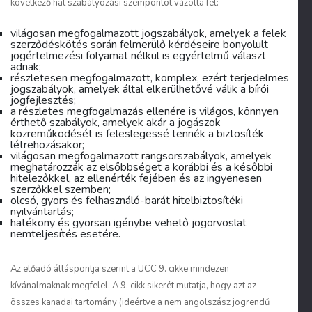
következő hat szabályozási szempontot vázolta fel:
világosan megfogalmazott jogszabályok, amelyek a felek
szerződéskötés során felmerülő kérdéseire bonyolult
jogértelmezési folyamat nélkül is egyértelmű választ
adnak;
részletesen megfogalmazott, komplex, ezért terjedelmes
jogszabályok, amelyek által elkerülhetővé válik a bírói
jogfejlesztés;
a részletes megfogalmazás ellenére is világos, könnyen
érthető szabályok, amelyek akár a jogászok
közreműködését is feleslegessé tennék a biztosíték
létrehozásakor;
világosan megfogalmazott rangsorszabályok, amelyek
meghatározzák az elsőbbséget a korábbi és a későbbi
hitelezőkkel, az ellenérték fejében és az ingyenesen
szerzőkkel szemben;
olcsó, gyors és felhasználó-barát hitelbiztosítéki
nyilvántartás;
hatékony és gyorsan igénybe vehető jogorvoslat
nemteljesítés esetére.
Az előadó álláspontja szerint a UCC 9. cikke mindezen
kívánalmaknak megfelel. A 9. cikk sikerét mutatja, hogy azt az
összes kanadai tartomány (ideértve a nem angolszász jogrendű