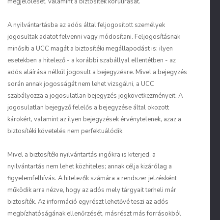
megjelölését, valamint a biztosíték körülírását.
A nyilvántartásba az adós által feljogosított személyek
jogosultak adatot felvenni vagy módosítani. Feljogosításnak
minősíti a UCC magát a biztosítéki megállapodást is: ilyen
esetekben a hitelező - a korábbi szabállyal ellentétben - az
adós aláírása nélkül jogosult a bejegyzésre. Mivel a bejegyzés
során annak jogosságát nem lehet vizsgálni, a UCC
szabályozza a jogosulatlan bejegyzés jogkövetkezményeit. A
jogosulatlan bejegyző felelős a bejegyzése által okozott
károkért, valamint az ilyen bejegyzések érvénytelenek, azaz a
biztosítéki követelés nem perfektuálódik.
Mivel a biztosítéki nyilvántartás ingókra is kiterjed, a
nyilvántartás nem lehet közhiteles; annak célja kizárólag a
figyelemfelhívás. A hitelezők számára a rendszer jelzésként
működik arra nézve, hogy az adós mely tárgyait terheli már
biztosíték. Az információ egyrészt lehetővé teszi az adós
megbízhatóságának ellenőrzését, másrészt más forrásokból