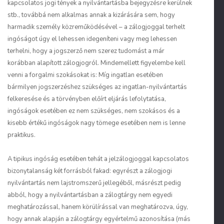
kapcsolatos jogi tények a nyilvántartásba bejegyzésre kerülnek
stb., továbbá nem alkalmas annak a kizárására sem, hogy
harmadik személy közreműködésével – a zálogjoggal terhelt
ingóságot úgy el lehessen idegeníteni vagy meg lehessen
terhelni, hogy a jogszerző nem szerez tudomást a már
korábban alapított zálogjogról. Mindemellett figyelembe kell
venni a
forgalmi szokásokat
is: Míg ingatlan esetében
bármilyen jogszerzéshez szükséges az ingatlan-nyilvántartás
felkeresése és a törvényben előírt eljárás lefolytatása,
ingóságok esetében ez nem szükséges, nem szokásos és a
kisebb értékű ingóságok nagy tömege esetében nem is lenne
praktikus.
A tipikus ingóság esetében tehát a jelzálogjoggal kapcsolatos
bizonytalanság két forrásból fakad: egyrészt a zálogjogi
nyilvántartás nem lajstromszerű jellegéből, másrészt pedig
abból, hogy a nyilvántartásban a zálogtárgy nem egyedi
meghatározással, hanem körülírással van meghatározva, úgy,
hogy annak alapján a zálogtárgy
egyértelmű azonosítása
(más