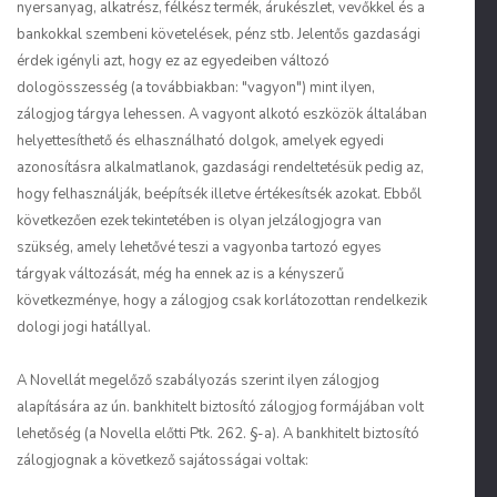
nyersanyag, alkatrész, félkész termék, árukészlet, vevőkkel és a
bankokkal szembeni követelések, pénz stb. Jelentős gazdasági
érdek igényli azt, hogy ez az egyedeiben változó
dologösszesség (a továbbiakban: "
vagyon
") mint ilyen,
zálogjog tárgya lehessen. A vagyont alkotó eszközök általában
helyettesíthető és elhasználható dolgok, amelyek egyedi
azonosításra alkalmatlanok, gazdasági rendeltetésük pedig az,
hogy felhasználják, beépítsék illetve értékesítsék azokat. Ebből
következően ezek tekintetében is olyan jelzálogjogra van
szükség, amely lehetővé teszi a vagyonba tartozó egyes
tárgyak változását, még ha ennek az is a kényszerű
következménye, hogy a zálogjog csak korlátozottan rendelkezik
dologi jogi hatállyal.
A Novellát megelőző szabályozás szerint ilyen zálogjog
alapítására az ún.
bankhitelt biztosító zálogjog
formájában volt
lehetőség (a Novella előtti Ptk. 262. §-a). A bankhitelt biztosító
zálogjognak a következő sajátosságai voltak: