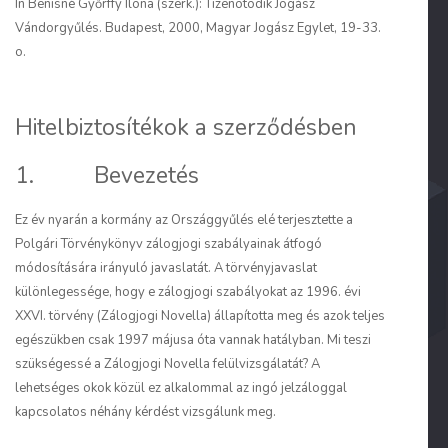
In Benisné Győrffy Ilona (szerk.): Tizenötödik Jogász
Vándorgyűlés. Budapest, 2000, Magyar Jogász Egylet, 19-33.
o.
Hitelbiztosítékok a szerződésben
1. Bevezetés
Ez év nyarán a kormány az Országgyűlés elé terjesztette a
Polgári Törvénykönyv zálogjogi szabályainak átfogó
módosítására irányuló javaslatát. A törvényjavaslat
különlegessége, hogy e zálogjogi szabályokat az 1996. évi
XXVI. törvény (Zálogjogi Novella) állapította meg és azok teljes
egészükben csak 1997 májusa óta vannak hatályban. Mi teszi
szükségessé a Zálogjogi Novella felülvizsgálatát? A
lehetséges okok közül ez alkalommal az ingó jelzáloggal
kapcsolatos néhány kérdést vizsgálunk meg.