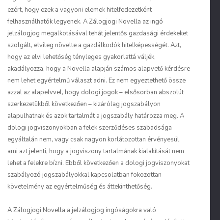
ezért, hogy ezek a vagyoni elemek hitelfedezetként
felhasználhatók legyenek. A Zálogjogi Novella az ingó
jelzálogjog megalkotásával tehát jelentős gazdasági érdekeket
szolgált, elvileg növelte a gazdálkodók hitelképességét. Azt,
hogy az elvi lehetőség tényleges gyakorlattá váljék,
akadályozza, hogy a Novella alapján számos alapvető kérdésre
nem lehet egyértelmű választ adni. Ez nem egyeztethető össze
azzal az alapelvvel, hogy dologi jogok – elsősorban abszolút
szerkezetükből következően – kizárólag jogszabályon
alapulhatnak és azok tartalmát a jogszabály határozza meg. A
dologi jogviszonyokban a felek szerződéses szabadsága
egyáltalán nem, vagy csak nagyon korlátozottan érvényesül,
ami azt jelenti, hogy a jogviszony tartalmának kialakítását nem
lehet a felekre bízni. Ebből következően a dologi jogviszonyokat
szabályozó jogszabályokkal kapcsolatban fokozottan
követelmény az egyértelműség és áttekinthetőség.
A Zálogjogi Novella a jelzálogjog ingóságokra való