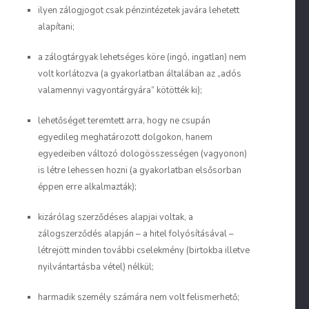
ilyen zálogjogot csak
pénzintézetek
javára lehetett
alapítani;
a
zálogtárgyak
lehetséges köre (ingó, ingatlan) nem
volt korlátozva (a gyakorlatban általában az „adós
valamennyi vagyontárgyára” kötötték ki);
lehetőséget teremtett arra, hogy ne csupán
egyedileg meghatározott dolgokon, hanem
egyedeiben változó dologösszességen (
vagyonon
)
is létre lehessen hozni (a gyakorlatban elsősorban
éppen erre alkalmazták);
kizárólag
szerződéses
alapjai voltak, a
zálogszerződés alapján – a hitel folyósításával –
létrejött minden további cselekmény (birtokba illetve
nyilvántartásba vétel) nélkül;
harmadik személy számára nem volt
felismerhető
;