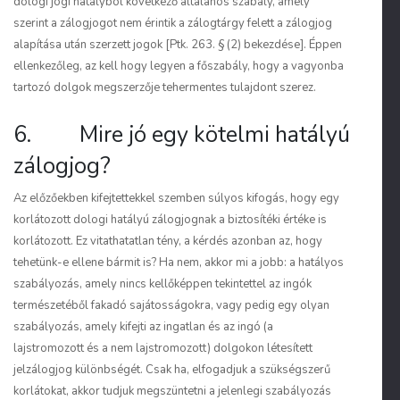
dologi jogi hatályból következő általános szabály, amely
szerint a zálogjogot nem érintik a zálogtárgy felett a zálogjog
alapítása után szerzett jogok [Ptk. 263. § (2) bekezdése]. Éppen
ellenkezőleg, az kell hogy legyen a főszabály, hogy a vagyonba
tartozó dolgok megszerzője tehermentes tulajdont szerez.
6. Mire jó egy kötelmi hatályú
zálogjog?
Az előzőekben kifejtettekkel szemben súlyos kifogás, hogy egy
korlátozott dologi hatályú zálogjognak a biztosítéki értéke is
korlátozott. Ez vitathatatlan tény, a kérdés azonban az, hogy
tehetünk-e ellene bármit is? Ha nem, akkor mi a jobb: a hatályos
szabályozás, amely nincs kellőképpen tekintettel az ingók
természetéből fakadó sajátosságokra, vagy pedig egy olyan
szabályozás, amely kifejti az ingatlan és az ingó (a
lajstromozott és a nem lajstromozott) dolgokon létesített
jelzálogjog különbségét. Csak ha, elfogadjuk a szükségszerű
korlátokat, akkor tudjuk megszüntetni a jelenlegi szabályozás