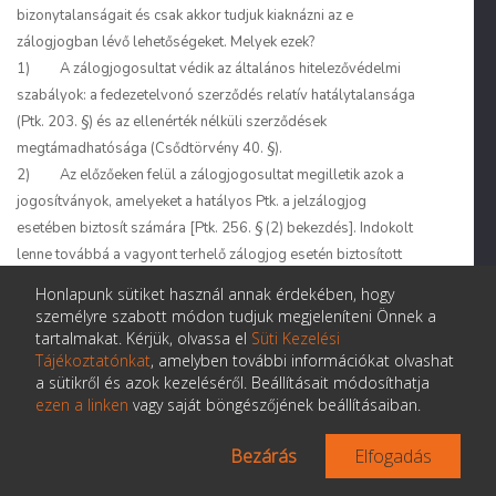
bizonytalanságait és csak akkor tudjuk kiaknázni az e
zálogjogban lévő lehetőségeket. Melyek ezek?
1) A zálogjogosultat védik az általános hitelezővédelmi
szabályok: a fedezetelvonó szerződés relatív hatálytalansága
(Ptk. 203. §) és az ellenérték nélküli szerződések
megtámadhatósága (Csődtörvény 40. §).
2) Az előzőeken felül a zálogjogosultat megilletik azok a
jogosítványok, amelyeket a hatályos Ptk. a jelzálogjog
esetében biztosít számára [Ptk. 256. § (2) bekezdés]. Indokolt
lenne továbbá a vagyont terhelő zálogjog esetén biztosított
jogosítványokat megfelelően kiterjeszteni általában a
Honlapunk sütiket használ annak érdekében, hogy
jelzálogjogra [Ptk. 256. § (3) bekezdés].
személyre szabott módon tudjuk megjeleníteni Önnek a
3) Tekintettel arra, hogy az ingó jelzálogjog kötelmi jogi
tartalmakat. Kérjük, olvassa el
Süti Kezelési
Tájékoztatónkat
, amelyben további információkat olvashat
jellege erősebben érvényesül mint a klasszikus (ingatlan)
a sütikről és azok kezeléséről. Beállításait módosíthatja
jelzálogjog esetében, megfontolandó, hogy nem kellene-e a
ezen a linken
vagy saját böngészőjének beállításaiban.
zálogjogosult és a zálogkötelezett közötti kötelmi jogviszonyt a
jelenleginél bővebben szabályozni, ezáltal mind a hitelező
Bezárás
Elfogadás
biztonságát, mind pedig az adósvédelmet erősíteni.
4) A zálogjogosultat meg kell hogy illesse a jog a vagyont