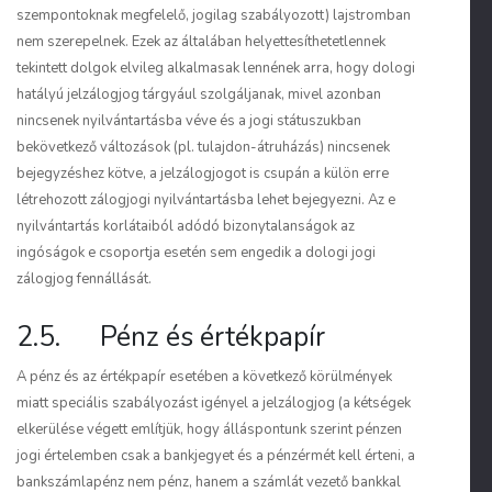
szempontoknak megfelelő, jogilag szabályozott) lajstromban
nem szerepelnek. Ezek az általában helyettesíthetetlennek
tekintett dolgok elvileg alkalmasak lennének arra, hogy dologi
hatályú jelzálogjog tárgyául szolgáljanak, mivel azonban
nincsenek nyilvántartásba véve és a jogi státuszukban
bekövetkező változások (pl. tulajdon-átruházás) nincsenek
bejegyzéshez kötve, a jelzálogjogot is csupán a külön erre
létrehozott zálogjogi nyilvántartásba lehet bejegyezni. Az e
nyilvántartás korlátaiból adódó bizonytalanságok az
ingóságok e csoportja esetén sem engedik a dologi jogi
zálogjog fennállását.
2.5. Pénz és értékpapír
A pénz és az értékpapír esetében a következő körülmények
miatt speciális szabályozást igényel a jelzálogjog (a kétségek
elkerülése végett említjük, hogy álláspontunk szerint pénzen
jogi értelemben csak a bankjegyet és a pénzérmét kell érteni, a
bankszámlapénz nem pénz, hanem a számlát vezető bankkal