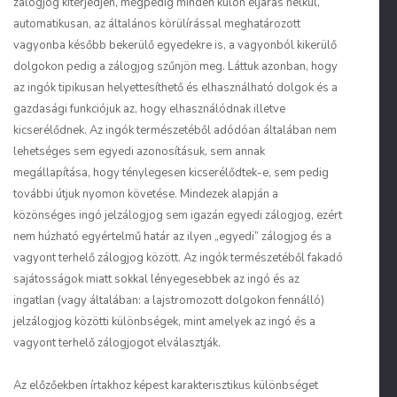
zálogjog kiterjedjen, mégpedig minden külön eljárás nélkül,
automatikusan, az általános körülírással meghatározott
vagyonba később bekerülő egyedekre is, a vagyonból kikerülő
dolgokon pedig a zálogjog szűnjön meg. Láttuk azonban, hogy
az ingók tipikusan helyettesíthető és elhasználható dolgok és a
gazdasági funkciójuk az, hogy elhasználódnak illetve
kicserélődnek. Az ingók természetéből adódóan általában nem
lehetséges sem egyedi azonosításuk, sem annak
megállapítása, hogy ténylegesen kicserélődtek-e, sem pedig
további útjuk nyomon követése. Mindezek alapján a
közönséges ingó jelzálogjog sem igazán egyedi zálogjog, ezért
nem húzható egyértelmű határ az ilyen „egyedi” zálogjog és a
vagyont terhelő zálogjog között. Az ingók természetéből fakadó
sajátosságok miatt sokkal lényegesebbek az ingó és az
ingatlan (vagy általában: a lajstromozott dolgokon fennálló)
jelzálogjog közötti különbségek, mint amelyek az ingó és a
vagyont terhelő zálogjogot elválasztják.
Az előzőekben írtakhoz képest karakterisztikus különbséget