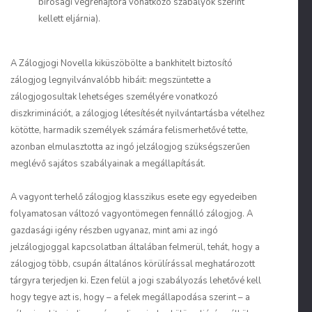
bírósági végrehajtóra vonatkozó szabályok szerint
kellett eljárnia).
A Zálogjogi Novella kiküszöbölte a bankhitelt biztosító
zálogjog legnyilvánvalóbb hibáit: megszüntette a
zálogjogosultak lehetséges személyére vonatkozó
diszkriminációt, a zálogjog létesítését nyilvántartásba vételhez
kötötte, harmadik személyek számára felismerhetővé tette,
azonban elmulasztotta az ingó jelzálogjog szükségszerűen
meglévő sajátos szabályainak a megállapítását.
A vagyont terhelő zálogjog klasszikus esete egy egyedeiben
folyamatosan változó vagyontömegen fennálló zálogjog. A
gazdasági igény részben ugyanaz, mint ami az ingó
jelzálogjoggal kapcsolatban általában felmerül, tehát, hogy a
zálogjog több, csupán általános körülírással meghatározott
tárgyra terjedjen ki. Ezen felül a jogi szabályozás lehetővé kell
hogy tegye azt is, hogy – a felek megállapodása szerint – a