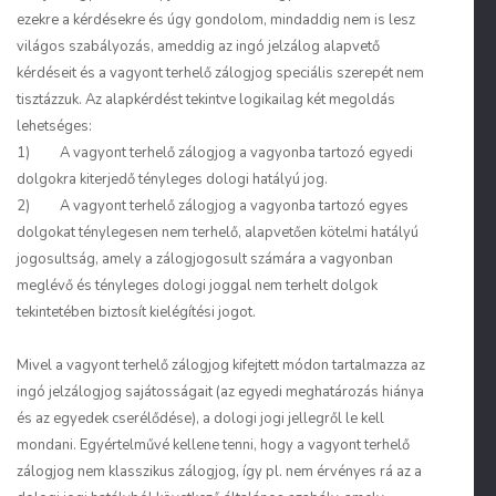
ezekre a kérdésekre és úgy gondolom, mindaddig nem is lesz
világos szabályozás, ameddig az ingó jelzálog alapvető
kérdéseit és a vagyont terhelő zálogjog speciális szerepét nem
tisztázzuk. Az alapkérdést tekintve logikailag két megoldás
lehetséges:
1) A vagyont terhelő zálogjog a vagyonba tartozó egyedi
dolgokra kiterjedő tényleges dologi hatályú jog.
2) A vagyont terhelő zálogjog a vagyonba tartozó egyes
dolgokat ténylegesen nem terhelő, alapvetően kötelmi hatályú
jogosultság, amely a zálogjogosult számára a vagyonban
meglévő és tényleges dologi joggal nem terhelt dolgok
tekintetében biztosít kielégítési jogot.
Mivel a vagyont terhelő zálogjog kifejtett módon tartalmazza az
ingó jelzálogjog sajátosságait (az egyedi meghatározás hiánya
és az egyedek cserélődése), a dologi jogi jellegről le kell
mondani. Egyértelművé kellene tenni, hogy a vagyont terhelő
zálogjog nem klasszikus zálogjog, így pl. nem érvényes rá az a