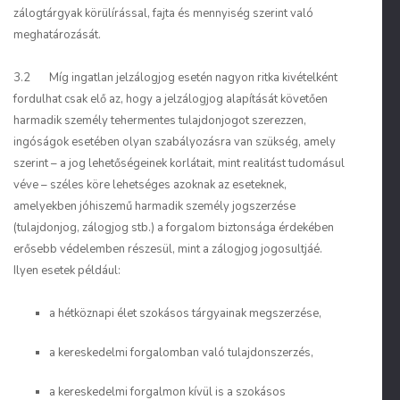
zálogtárgyak körülírással, fajta és mennyiség szerint való
meghatározását.
3.2 Míg ingatlan jelzálogjog esetén nagyon ritka kivételként
fordulhat csak elő az, hogy a jelzálogjog alapítását követően
harmadik személy tehermentes tulajdonjogot szerezzen,
ingóságok esetében olyan szabályozásra van szükség, amely
szerint – a jog lehetőségeinek korlátait, mint realitást tudomásul
véve – széles köre lehetséges azoknak az eseteknek,
amelyekben jóhiszemű harmadik személy jogszerzése
(tulajdonjog, zálogjog stb.) a forgalom biztonsága érdekében
erősebb védelemben részesül, mint a zálogjog jogosultjáé.
Ilyen esetek például:
a hétköznapi élet szokásos tárgyainak megszerzése,
a kereskedelmi forgalomban való tulajdonszerzés,
a kereskedelmi forgalmon kívül is a szokásos