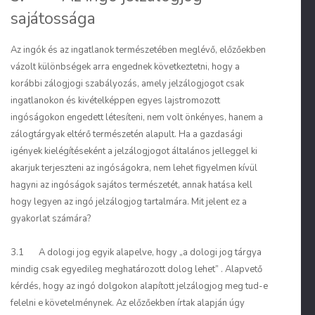
sajátossága
Az ingók és az ingatlanok természetében meglévő, előzőekben
vázolt különbségek arra engednek következtetni, hogy a
korábbi zálogjogi szabályozás, amely jelzálogjogot csak
ingatlanokon és kivételképpen egyes lajstromozott
ingóságokon engedett létesíteni, nem volt önkényes, hanem a
zálogtárgyak eltérő természetén alapult. Ha a gazdasági
igények kielégítéseként a jelzálogjogot általános jelleggel ki
akarjuk terjeszteni az ingóságokra, nem lehet figyelmen kívül
hagyni az ingóságok sajátos természetét, annak hatása kell
hogy legyen az ingó jelzálogjog tartalmára. Mit jelent ez a
gyakorlat számára?
3.1 A dologi jog egyik alapelve, hogy „a dologi jog tárgya
mindig csak egyedileg meghatározott dolog lehet”
. Alapvető
kérdés, hogy az ingó dolgokon alapított jelzálogjog meg tud-e
felelni e követelménynek. Az előzőekben írtak alapján úgy