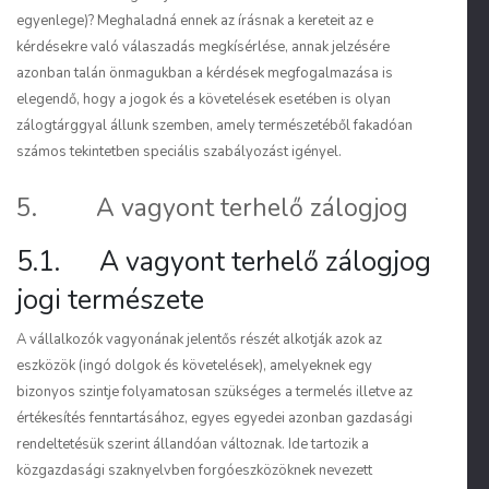
egyenlege)? Meghaladná ennek az írásnak a kereteit az e
kérdésekre való válaszadás megkísérlése, annak jelzésére
azonban talán önmagukban a kérdések megfogalmazása is
elegendő, hogy a jogok és a követelések esetében is olyan
zálogtárggyal állunk szemben, amely természetéből fakadóan
számos tekintetben speciális szabályozást igényel.
5. A vagyont terhelő zálogjog
5.1. A vagyont terhelő zálogjog
jogi természete
A vállalkozók vagyonának jelentős részét alkotják azok az
eszközök (ingó dolgok és követelések), amelyeknek egy
bizonyos szintje folyamatosan szükséges a termelés illetve az
értékesítés fenntartásához, egyes egyedei azonban gazdasági
rendeltetésük szerint állandóan változnak. Ide tartozik a
közgazdasági szaknyelvben forgóeszközöknek nevezett