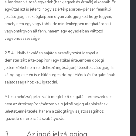
állandóan
változó egyedek
(bankjegyek és érmék) alkossák. Ez
egyúttal azt is jelenti, hogy az értékpapíron/-pénzen fennálló
jelzálogjog szükségképpen olyan zálogjog kell hogy legyen,
amely nem egy vagy több, de mindenképpen meghatározott
vagyontárgyon áll fenn, hanem egy egyedeiben változó
vagyonösszességen
.
2.5.4 Nyilvánvalóan sajátos szabályozást igényel a
dematerizált értékpapíron (egy fizikai értelemben dologi
jellemzőkkel nem rendelkező ingóságon) létesített zálogjog. E
zálogjog esetén is e különleges dolog létének és forgalmának
sajátosságaihoz kell igazodni.
A fenti nehézségekre való megfelelő reagálás természetesen
nem az értékpapíron/pénzen való jelzálogjog alapításának
lehetetlenné tétele, hanem a zálogtárgy sajátosságához
igazodó differenciált szabályozás.
3. Az ingó jelzálogjog