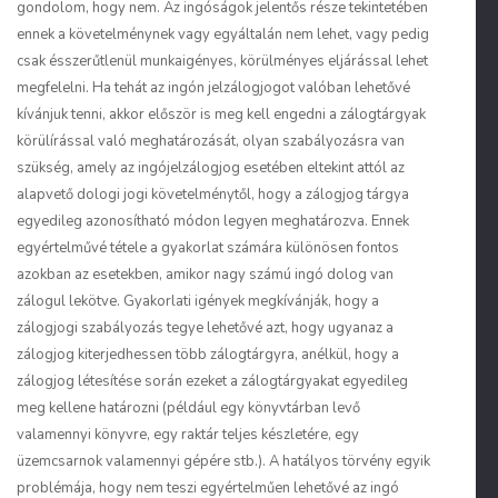
gondolom, hogy nem. Az ingóságok jelentős része tekintetében
ennek a követelménynek vagy egyáltalán nem lehet, vagy pedig
csak ésszerűtlenül munkaigényes, körülményes eljárással lehet
megfelelni. Ha tehát az ingón jelzálogjogot valóban lehetővé
kívánjuk tenni, akkor először is meg kell engedni a zálogtárgyak
körülírással való meghatározását, olyan szabályozásra van
szükség, amely az ingójelzálogjog esetében eltekint attól az
alapvető dologi jogi követelménytől, hogy a zálogjog tárgya
egyedileg azonosítható módon legyen meghatározva. Ennek
egyértelművé tétele a gyakorlat számára különösen fontos
azokban az esetekben, amikor nagy számú ingó dolog van
zálogul lekötve. Gyakorlati igények megkívánják, hogy a
zálogjogi szabályozás tegye lehetővé azt, hogy ugyanaz a
zálogjog kiterjedhessen több zálogtárgyra, anélkül, hogy a
zálogjog létesítése során ezeket a zálogtárgyakat egyedileg
meg kellene határozni (például egy könyvtárban levő
valamennyi könyvre, egy raktár teljes készletére, egy
üzemcsarnok valamennyi gépére stb.). A hatályos törvény egyik
problémája, hogy nem teszi egyértelműen lehetővé az ingó