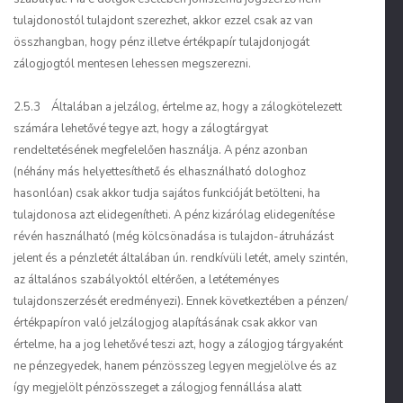
tulajdonostól tulajdont szerezhet, akkor ezzel csak az van
összhangban, hogy pénz illetve értékpapír tulajdonjogát
zálogjogtól mentesen lehessen megszerezni.
2.5.3 Általában a jelzálog, értelme az, hogy a zálogkötelezett
számára lehetővé tegye azt, hogy a zálogtárgyat
rendeltetésének megfelelően használja. A pénz azonban
(néhány más helyettesíthető és elhasználható dologhoz
hasonlóan) csak akkor tudja sajátos funkcióját betölteni, ha
tulajdonosa azt elidegenítheti. A pénz kizárólag elidegenítése
révén használható (még kölcsönadása is tulajdon-átruházást
jelent és a pénzletét általában ún. rendkívüli letét, amely szintén,
az általános szabályoktól eltérően, a letéteményes
tulajdonszerzését eredményezi). Ennek következtében a pénzen/
értékpapíron való jelzálogjog alapításának csak akkor van
értelme, ha a jog lehetővé teszi azt, hogy a zálogjog tárgyaként
ne pénzegyedek, hanem pénzösszeg legyen megjelölve és az
így megjelölt pénzösszeget a zálogjog fennállása alatt