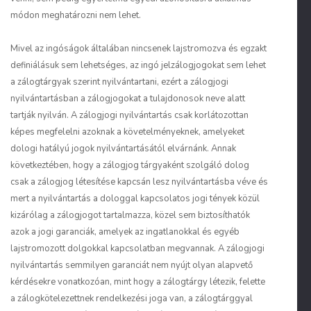
módon meghatározni nem lehet.
Mivel az ingóságok általában nincsenek lajstromozva és egzakt
definiálásuk sem lehetséges, az ingó jelzálogjogokat sem lehet
a zálogtárgyak szerint nyilvántartani, ezért a
zálogjogi
nyilvántartásban
a zálogjogokat a tulajdonosok neve alatt
tartják nyilván. A zálogjogi nyilvántartás csak korlátozottan
képes megfelelni azoknak a követelményeknek, amelyeket
dologi hatályú jogok nyilvántartásától elvárnánk. Annak
következtében, hogy a zálogjog tárgyaként szolgáló dolog
csak a zálogjog létesítése kapcsán lesz nyilvántartásba véve és
mert a nyilvántartás a dologgal kapcsolatos jogi tények közül
kizárólag a zálogjogot tartalmazza, közel sem biztosíthatók
azok a
jogi garanciák
, amelyek az ingatlanokkal és egyéb
lajstromozott dolgokkal kapcsolatban megvannak. A zálogjogi
nyilvántartás semmilyen garanciát nem nyújt olyan alapvető
kérdésekre vonatkozóan, mint hogy a zálogtárgy létezik, felette
a zálogkötelezettnek rendelkezési joga van, a zálogtárggyal