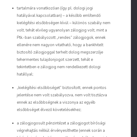
tartalmára
vonatkozóan (így pl. dologi jogi
hatályával kapcsolatban) – a később említendő
kielégítési elsőbbségen kívül – különös szabály nem
volt, tehát elvileg ugyanolyan zálogjog volt, mint a
Ptk.-ban szabályozott „rendes” zálogjogok, ennek
ellenére nem nagyon vitatható, hogy a bankhitelt
biztosító zálogjoggal terhelt dolog megszerzője
tehermentes tulajdonjogot szerzett, tehát e
tekintetben e zálogjog nem rendelkezett dologi
hatállyal;
„kielégítési elsőbbséget”
biztosított, ennek pontos
jelentése nem volt szabályozva, nem volt tisztázva
ennek az elsőbbségnek a viszonya az egyéb
elsőbbséget élvező követelésekhez;
a zálogjogosult pénzintézet a zálogjogot bírósági
végrehajtás nélkül érvényesíthette (ennek során a