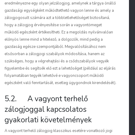
eredményezne egy olyan jelzálogjog, amelynek a tárgya
önálló
gazdasági egységként működtethető vagyo
n lenne és amely a
zálogjogosult számára azt a többletlehetőséget biztosítaná,
hogy a zálogjog érvényesítése során a vagyontömeget
működő egészként értékesítheti. Ez a megoldás nyilvánvalóan
előnyös lenne mind a hitelező, a dolgozók, mind pedig a
gazdaság egésze szempontjából. Megvalósításához nem
elsősorban a zálogjogi szabályok módosítása, hanem az
szükséges, hogy a végrehajtási és a csődszabályok vegyék
figyelembe és segítsék elő ezt a lehetőséget (például az eljárás
folyamatában tegyék lehetővé e vagyoncsoport működő
egészként való fenntartását, esetleg ügygondnok kirendelését).
5.2. A vagyont terhelő
zálogjoggal kapcsolatos
gyakorlati követelmények
A vagyont terhelő zálogjog klasszikus esetére vonatkozó jogi