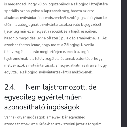
is megengedi, hogy külön jogszabályok a zálogjog létrejöttére
speciális szabályokat állapítsanak meg, hanem az erre
alkalmas nyilvántartási rendszerekről szóló jogszabályban kell
előírni a zálogjognak e nyilvántartásokba való bejegyzését
(jelenleg már ez a helyzet a repülők és a hajók esetében,
hasonló megoldás lenne célszerű pl. a gépjárműveknél is). Az
azonban fontos lenne, hogy most, a Zálogjogi Novella
felülvizsgálata során megtörténjen ezeknek az ingó
lajstromoknak is a felülvizsgálata és annak eldöntése, hogy
melyek azok a nyilvántartások, amelyek alkalmasak arra, hogy
egyúttal jelzálogjogi nyilvántartásként is működjenek.
2.4. Nem lajstromozott, de
egyedileg egyértelműen
azonosítható ingóságok
Vannak olyan ingóságok, amelyek, bár egyedileg
azonosíthatóak, az előzőekben írtak szerinti (azaz a forgalmi