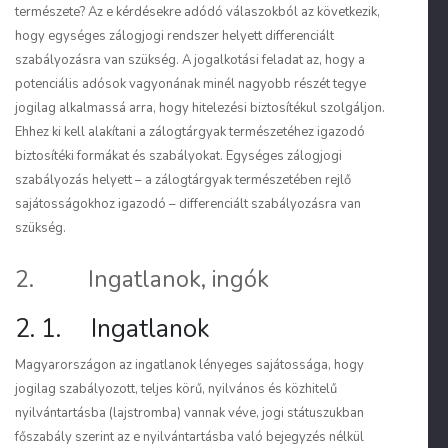
természete? Az e kérdésekre adódó válaszokból az következik,
hogy egységes zálogjogi rendszer helyett differenciált
szabályozásra van szükség. A jogalkotási feladat az, hogy a
potenciális adósok vagyonának minél nagyobb részét tegye
jogilag alkalmassá arra, hogy hitelezési biztosítékul szolgáljon.
Ehhez ki kell alakítani a zálogtárgyak természetéhez igazodó
biztosítéki formákat és szabályokat. Egységes zálogjogi
szabályozás helyett – a zálogtárgyak természetében rejlő
sajátosságokhoz igazodó –
differenciált szabályozásra van
szükség
.
2. Ingatlanok, ingók
2. 1. Ingatlanok
Magyarországon az ingatlanok lényeges sajátossága, hogy
jogilag szabályozott, teljes körű, nyilvános és közhitelű
nyilvántartásba (lajstromba) vannak véve, jogi státuszukban
főszabály szerint az e nyilvántartásba való bejegyzés nélkül