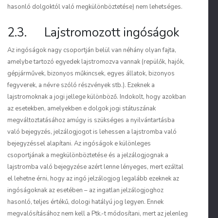
hasonló dolgoktól való megkülönböztetése) nem lehetséges.
2.3. Lajstromozott ingóságok
Az ingóságok nagy csoportján belül van néhány olyan fajta,
amelybe tartozó egyedek lajstromozva vannak (repülők, hajók,
gépjárművek, bizonyos műkincsek, egyes állatok, bizonyos
fegyverek, a névre szóló részvények stb.). Ezeknek a
lajstromoknak a jogi jellege különböző. Indokolt, hogy azokban
az esetekben, amelyekben e dolgok jogi státuszának
megváltoztatásához amúgy is szükséges a nyilvántartásba
való bejegyzés, jelzálogjogot is lehessen a lajstromba való
bejegyzéssel alapítani. Az ingóságok e különleges
csoportjának a megkülönböztetése és a jelzálogjognak a
lajstromba való bejegyzése azért lenne lényeges, mert ezáltal
el lehetne érni, hogy az ingó jelzálogjog legalább ezeknek az
ingóságoknak az esetében – az ingatlan jelzálogjoghoz
hasonló, teljes értékű, dologi hatályú jog legyen. Ennek
megvalósításához nem kell a Ptk.-t módosítani, mert az jelenleg