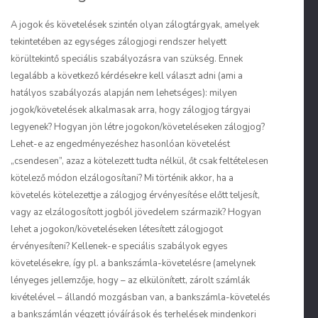
A jogok és követelések szintén olyan zálogtárgyak, amelyek
tekintetében az egységes zálogjogi rendszer helyett
körültekintő speciális szabályozásra van szükség. Ennek
legalább a következő kérdésekre kell választ adni (ami a
hatályos szabályozás alapján nem lehetséges): milyen
jogok/követelések alkalmasak arra, hogy zálogjog tárgyai
legyenek? Hogyan jön létre jogokon/követeléseken zálogjog?
Lehet-e az engedményezéshez hasonlóan követelést
„csendesen”, azaz a kötelezett tudta nélkül, őt csak feltételesen
kötelező módon elzálogosítani? Mi történik akkor, ha a
követelés kötelezettje a zálogjog érvényesítése előtt teljesít,
vagy az elzálogosított jogból jövedelem származik? Hogyan
lehet a jogokon/követeléseken létesített zálogjogot
érvényesíteni? Kellenek-e speciális szabályok egyes
követelésekre, így pl. a bankszámla-követelésre (amelynek
lényeges jellemzője, hogy – az elkülönített, zárolt számlák
kivételével – állandó mozgásban van, a bankszámla-követelés
a bankszámlán végzett jóváírások és terhelések mindenkori