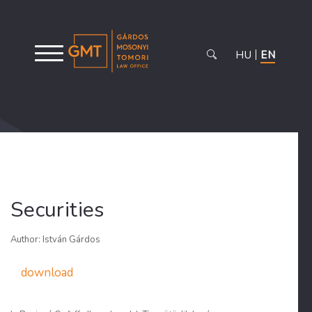
HU
EN
Securities
Author: István Gárdos
download