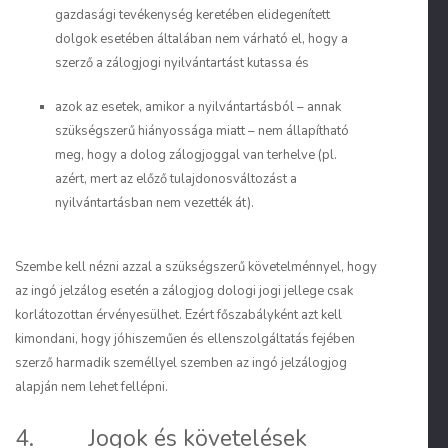
gazdasági tevékenység keretében elidegenített
dolgok esetében általában nem várható el, hogy a
szerző a zálogjogi nyilvántartást kutassa és
azok az esetek, amikor a nyilvántartásból – annak
szükségszerű hiányossága miatt – nem állapítható
meg, hogy a dolog zálogjoggal van terhelve (pl.
azért, mert az előző tulajdonosváltozást a
nyilvántartásban nem vezették át).
Szembe kell nézni azzal a szükségszerű követelménnyel, hogy
az ingó jelzálog esetén a zálogjog dologi jogi jellege csak
korlátozottan érvényesülhet. Ezért főszabályként azt kell
kimondani, hogy jóhiszeműen és ellenszolgáltatás fejében
szerző harmadik személlyel szemben az ingó jelzálogjog
alapján nem lehet fellépni.
4. Jogok és követelések