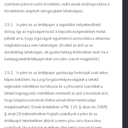
szembeni pénzre szóló követelés, ezért annak elzálogosítása is
követelésen alapított zálogjogként lehetséges):
2.5.1 A pénz és az értékpapír a leginkább helyettesíthető
dolog, így az ingóságok közül a legszélsőségesebben mutat
példát arra, hogy ingóságok egyértelmű
azonosításra
alkalmas
meghatározása nem lehetséges. (Kivétel ez alól az az
elméletileg lehetséges, de gyakorlatilag értelmetlen eset, ha a
bankjegyeket/értékpapírokat sorszám szerint megjelölik.)
2.5.2 A pénz és az értékpapír gazdasági funkcióját csak akkor
képes betölteni, ha a jog
forgalomképességüket
a lehető
legkisebb mértékben korlátozza és a jóhiszemű szerzőket a
lehető legnagyobb mértékben mentesíti az alól a kockázat alól,
hogy tulajdonszerzésük illetve annak tehermentessége
megtámadható. Ennek érdekében a Ptk. 119. §-ában és 338/B.
§-ának (3) bekezdésében foglalt szabályok a pénz és az
értékpapír tekintetében áttörik a nemo plus iuris klasszikus
szabályát. Ha e dolgok esetében jóhiszemű jogszerző nem