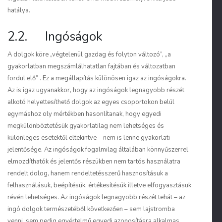
hatálya.
2.2. Ingóságok
A dolgok köre „végtelenül gazdag és folyton változó”, „a
gyakorlatban megszámlálhatatlan fajtában és változatban
fordul elő”
. Ez a megállapítás különösen igaz az ingóságokra.
Az is igaz ugyanakkor, hogy az ingóságok legnagyobb részét
alkotó helyettesíthető dolgok az egyes csoportokon belül
egymáshoz oly mértékben hasonlítanak, hogy egyedi
megkülönböztetésük gyakorlatilag nem lehetséges és
különleges esetektől eltekintve – nem is lenne gyakorlati
jelentősége. Az ingóságok fogalmilag általában könnyűszerrel
elmozdíthatók és jelentős részükben nem tartós használatra
rendelt dolog, hanem rendeltetésszerű hasznosításuk a
felhasználásuk, beépítésük, értéke­sítésük illetve elfogyasztásuk
révén lehetséges. Az ingóságok legnagyobb részét tehát – az
ingó dolgok természetéből következően – sem lajstromba
venni, sem pedig egyértelmű egyedi azonosításra alkalmas