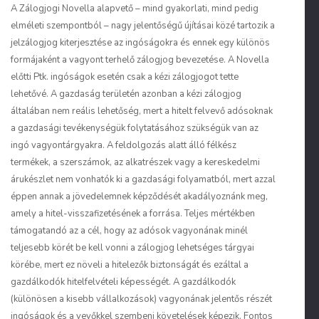
A Zálogjogi Novella alapvető – mind gyakorlati, mind pedig
elméleti szempontból – nagy jelentőségű újításai közé tartozik a
jelzálogjog kiterjesztése az ingóságokra és ennek egy különös
formájaként a vagyont terhelő zálogjog bevezetése. A Novella
előtti Ptk. ingóságok esetén csak a kézi zálogjogot tette
lehetővé. A gazdaság területén azonban a kézi zálogjog
általában nem reális lehetőség, mert a hitelt felvevő adósoknak
a gazdasági tevékenységük folytatásához szükségük van az
ingó vagyontárgyakra. A feldolgozás alatt álló félkész
termékek, a szerszámok, az alkatrészek vagy a kereskedelmi
árukészlet nem vonhatók ki a gazdasági folyamatból, mert azzal
éppen annak a jövedelemnek képződését akadályoznánk meg,
amely a hitel-visszafizetésének a forrása. Teljes mértékben
támogatandó az a cél, hogy
az adósok vagyonának minél
teljesebb körét be kell vonni a zálogjog lehetséges tárgyai
körébe
, mert ez növeli a hitelezők biztonságát és ezáltal a
gazdálkodók hitelfelvételi képességét. A gazdálkodók
(különösen a kisebb vállalkozások) vagyonának jelentős részét
ingóságok
és a vevőkkel szembeni
követelések
képezik. Fontos