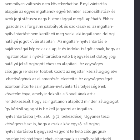
semmilyen változás nem következhet be. E nyilvántartás
alapján az egyes ingatlanok egyértelműen azonosíthatóak és
azok jogi státusza nagy biztonsággal megállapítható. Ehhez
igazodnak a forgalmi szabályok és szokások is: az ingatlan-
nyilvántartást nem kerülheti meg senki, aki ingatlanon dologi
hatályú jogot kíván alapítani. Az ingatlan-nyilvántartás e
sajátosságai képezik az alapját és indokoltságát annak, hogy az
ingatlanokon a nyilvántartásba való bejegyzéssel dologi jogi
hatályú jelzálogjogot lehessen alapítani. Az egységes
zálogjogi rendszer többek között az ingatlan kézizálogjog elvi
lehetőségének az elismerését jelentette. Az egységességet
azonban áttörte az ingatlan-nyilvántartás teljességének
követelménye, amely indokolta a Novellának azt a
rendelkezését, hogy az ingatlanon alapított minden zálogjogot,
így kézizálogjogot is be kell jegyezni az ingatlan-
nyilvántartásba [Ptk. 260. § (1) bekezdése]. Ugyanez teszi
kétségessé azt is, hogy a csak a közjegyzői zálogjogi
nyilvántartásba bejegyzett vagyont terhelő zálogjognak
ingatlan tekintetében lehet-e harmadik személyre kiterjedő