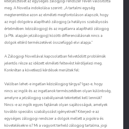
kiterjesztését az
egységes zálogjogi rendszer
révén valósította
meg. A Novella indokolása szerint: „A tartalmi egység
megteremtése azon az elméleti megfontoláson alapszik, hogy
az ingó dolgokra alapítható zálogjog (a hatályos szabályozás
értelmében: kézizálogjog) és az ingatlanra alapítható zálogjog
(a Ptk. alapján jelzálogjog) közötti differenciálásnak nincs a
dolgok eltérő természetével összefüggő elvi alapja.”
A Zálogjogi Novellával kapcsolatban felvetődött problémák
jelentős része az idézett elméleti feltevést kérdőjelezi meg.
Konkrétan a következő kérdések merültek fel:
Valóban lehet-e ingatlan kézizálogjog tárgya? Igaz-e, hogy
nincs az ingók és az ingatlanok természetében olyan különbség,
amelyre a jelzálogjog szabályainak tekintettel kell lenniük?
Nincs-e az ingók egyes fajtáinak olyan sajátosságuk, amelyek
további speciális szabályozást igényelnek? Kiterjed-e az
egységes zálogjogi rendszer a dolgok mellett a jogokra és
követelésekre is? Mi a vagyont terhelő zálogjog tartalma, jogi