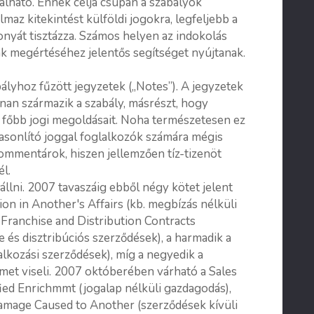
álható. Ennek célja csupán a szabályok
maz kitekintést külföldi jogokra, legfeljebb a
nyát tisztázza. Számos helyen az indokolás
ak megértéséhez jelentős segítséget nyújtanak.
ályhoz fűzött jegyzetek („Notes”). A jegyzetek
an származik a szabály, másrészt, hogy
 főbb jogi megoldásait. Noha természetesen ez
ehasonlító joggal foglalkozók számára mégis
kommentárok, hiszen jellemzően tíz-tizenöt
l.
állni. 2007 tavaszáig ebből négy kötet jelent
on in Another's Affairs (kb. megbízás nélküli
 Franchise and Distribution Contracts
 és disztribúciós szerződések), a harmadik a
alkozási szerződések), míg a negyedik a
ímet viseli. 2007 októberében várható a Sales
ified Enrichmmt (jogalap nélküli gazdagodás),
Damage Caused to Another (szerződések kívüli