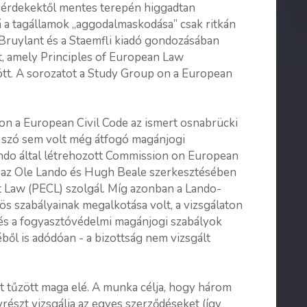
 érdekektől mentes terepén higgadtan
á a tagállamok „aggodalmaskodása” csak ritkán
 a Bruylant és a Staemfli kiadó gondozásában
t, amely Principles of European Law
tt. A sorozatot a Study Group on a European
on a European Civil Code az ismert osnabrücki
, szó sem volt még átfogó magánjogi
ando által létrehozott Commission on European
ul az Ole Lando és Hugh Beale szerkesztésében
t Law (PECL) szolgál. Míg azonban a Lando-
zös szabályainak megalkotása volt, a vizsgálaton
 és a fogyasztóvédelmi magánjogi szabályok
ből is adódóan - a bizottság nem vizsgált
 tűzött maga elé. A munka célja, hogy három
yrészt vizsgálja az egyes szerződéseket (így