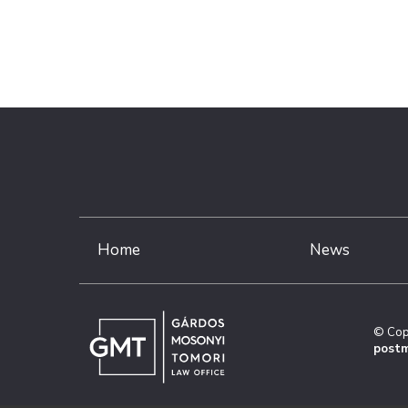
Home
News
© Cop
postm