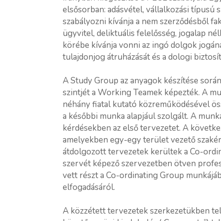
elsősorban: adásvétel, vállalkozási típusú 
szabályozni kívánja a nem szerződésből fa
ügyvitel, deliktuális felelősség, jogalap n
körébe kívánja vonni az ingó dolgok jogán
tulajdonjog átruházását és a dologi biztosí
A Study Group az anyagok készítése során
szintjét a Working Teamek képezték. A m
néhány fiatal kutató közreműködésével öss
a későbbi munka alapjául szolgált. A munkac
kérdésekben az első tervezetet. A követke
amelyekben egy-egy terület vezető szakértő
átdolgozott tervezetek kerültek a Co-ord
szervét képező szervezetben ötven profes
vett részt a Co-ordinating Group munkájáb
elfogadásáról.
A közzétett tervezetek szerkezetükben tel