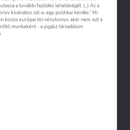
assa a további fejlődés lehetőségét. (...) Az a
yv kívánatos cél-e, egy politikai kérdés.” Mi
en közös európai törvénykönyv, akár nem, ezt a
nlító munkaként - a jogász társadalom
.