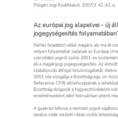
Polgári Jogi Kodifikáció, 2007/3. 41-42. o.
Az európai jog alapelvei - új 
jogegységesítés folyamatában
Nehéz feladatot vállal magára, aki ma át s
milyen folyamatok zajlanak az Európai Uni
szerződési jogról szóló 2001-es közlemén
éli a magánjogi jogegységesítés. Az elmúlt
szabályozás átfogó felülvizsgálatát, illetve
2001 óta vizsgálja a Bizottság egy ún. kö
Reference, CFR) létrehozásának a lehetős
Bizottság dolgozik a fogyasztóvédelmi irá
eredményeként idén februárban jelent meg
A gyakran tétova, a nemzeti jogok sajátoss
tanácsi viták mellett ritkán nyílik lehetős