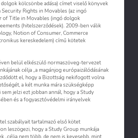
 dolgok kölcsönbe adása) címet viselő könyvek
 Security Rights in Movables (az ingó
r of Title in Movables (ingó dolgok
reements (hitelszerződések). 2009-ben válik
inology, Notion of Consumer, Commerce
ktronikus kereskedelem) című kötetek
t éven belül elkészülő normaszöveg-tervezet
unkájának célja „a magánjog európaizálódásának
ezdődött el, hogy a Bizottság nekifogott volna
hetőségét, a két munka mára szükségképp
em jelzi ezt jobban annál, hogy a Study
sében és a fogyasztóvédelmi irányelvek
el szabályait tartalmazó első kötet
on leszögezi, hogy a Study Group munkája
 „célja nem több, de nem is kevesebb, mint