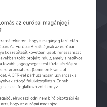
állomás az európai magánjogi
?
zeretné tekinteni, hogy a magánjog területén
óban. Az Európai Bizottságnak az európai
ye közzétételét követően újabb reneszánszát
 években több projekt indult, amely a hatályos
 a további jogegységesítést tűzte zászlójára.
zös referenciateret (Common Frame of
égét. A CFR-rel párhuzamosan ugyancsak a
nyelvek átfogó felülvizsgálatán. Ennek
 az ezzel foglalkozó zöld könyv.
ágaitól elrugaszkodni nem bíró bizottsági és
ég arra, hogy az európai magánjogi