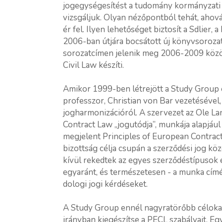
jogegységesítést a tudomány kormányzati
vizsgáljuk. Olyan nézőpontból tehát, ahov
ér fel. Ilyen lehetőséget biztosít a Sdlier,
2006-ban útjára bocsátott új könyvsoroza
sorozatcímen jelenik meg 2006-2009 közö
Civil Law készíti.
Amikor 1999-ben létrejött a Study Group 
professzor, Christian von Bar vezetésével
jogharmonizációról. A szervezet az Ole L
Contract Law „jogutódja”, munkája alapjá
megjelent Principles of European Contrac
bizottság célja csupán a szerződési jog kö
kívül rekedtek az egyes szerződéstípusok
egyaránt, és természetesen - a munka címé
dologi jogi kérdéseket.
A Study Group ennél nagyratörőbb célokat
irányban kiegészítse a PECL szabályait. Eg