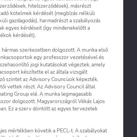
szerződések, hitelszerződések), másrészt
kadó kötelmek kérdését (megbízás nélküli
élküli gazdagodás), harmadrészt a szabályozás
ak egyes kérdéseit (így mindenekelőtt a
tékok kérdését).
 hármas szerkezetben dolgozott. A munka első
unkacsoportok egy professzor vezetésével és
zehasonlító jogi kutatásokat végeztek, amely
soport készítette el az általa vizsgált
ző szintet az Advisory Councüok képezték,
i vettek részt. Az Advisory Council által
inating Group elé. A munka legmagasabb
szor dolgozott. Magyarországról Vékás Lajos
an. Ez a szerv döntött az egyes tervezetek
jes mértékben követik a PECL-t. A szabályokat