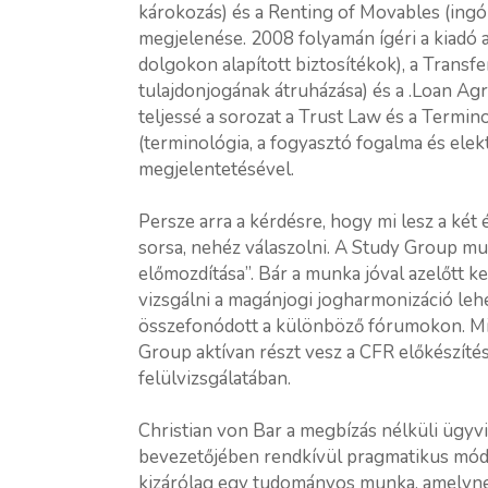
károkozás) és a Renting of Movables (ingó
megjelenése. 2008 folyamán ígéri a kiadó a
dolgokon alapított biztosítékok), a Transfe
tulajdonjogának átruházása) és a .Loan Ag
teljessé a sorozat a Trust Law és a Term
(terminológia, a fogyasztó fogalma és ele
megjelentetésével.
Persze arra a kérdésre, hogy mi lesz a ké
sorsa, nehéz válaszolni. A Study Group m
előmozdítása”. Bár a munka jóval azelőtt k
vizsgálni a magánjogi jogharmonizáció le
összefonódott a különböző fórumokon. Mi s
Group aktívan részt vesz a CFR előkészíté
felülvizsgálatában.
Christian von Bar a megbízás nélküli ügyvit
bevezetőjében rendkívül pragmatikus mód
kizárólag egy tudományos munka, amelynek