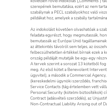
követően rövid indokolás („Comments”) tal
szerepének bemutatása, ezért az nem tartal
szabálynak a PECL szabályokhoz való viszo
példákat hoz, amelyek a szabály tartalmán
Az indokolást követően olvashatóak a szab
feladata egyrészt, hogy megmutassák, honn
bemutassák az Európai Unió tagállamainak
az áttekintés távolról sem teljes, az össz
felbecsülhetetlen értékkel bírnak ezek a 
ország példáját mutatják be egy-egy részné
A tervek szerint a sorozat 13 kötetből fog 
meg. Az első kötet a Benevolent Interventi
ügyvitel), a második a Commercial Agency,
(kereskedelmi ügynöki szerződés, franchise
Service Contacts (tág értelemben vett váll
Personal Security (kötelmi biztosítékok) c
Contract (adásvételi szerződés), az Unjust
Non-Contractual Liability Arising out of 