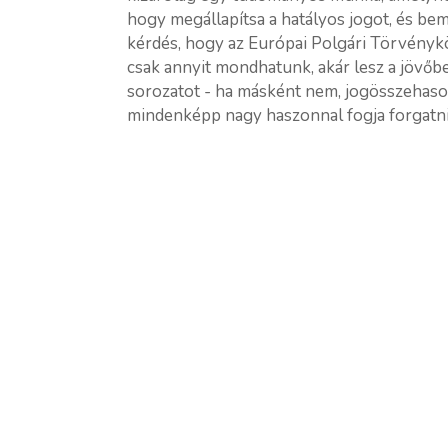
hogy megállapítsa a hatályos jogot, és bemut
kérdés, hogy az Európai Polgári Törvénykön
csak annyit mondhatunk, akár lesz a jövőb
sorozatot - ha másként nem, jogösszehaso
mindenképp nagy haszonnal fogja forgatni