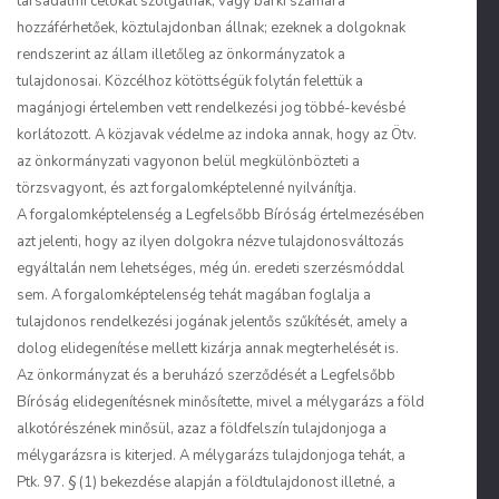
társadalmi célokat szolgálnak, vagy bárki számára
hozzáférhetőek, köztulajdonban állnak; ezeknek a dolgoknak
rendszerint az állam illetőleg az önkormányzatok a
tulajdonosai. Közcélhoz kötöttségük folytán felettük a
magánjogi értelemben vett rendelkezési jog többé-kevésbé
korlátozott. A közjavak védelme az indoka annak, hogy az Ötv.
az önkormányzati vagyonon belül megkülönbözteti a
törzsvagyont, és azt forgalomképtelenné nyilvánítja.
A forgalomképtelenség a Legfelsőbb Bíróság értelmezésében
azt jelenti, hogy az ilyen dolgokra nézve tulajdonosváltozás
egyáltalán nem lehetséges, még ún. eredeti szerzésmóddal
sem. A forgalomképtelenség tehát magában foglalja a
tulajdonos rendelkezési jogának jelentős szűkítését, amely a
dolog elidegenítése mellett kizárja annak megterhelését is.
Az önkormányzat és a beruházó szerződését a Legfelsőbb
Bíróság elidegenítésnek minősítette, mivel a mélygarázs a föld
alkotórészének minősül, azaz a földfelszín tulajdonjoga a
mélygarázsra is kiterjed. A mélygarázs tulajdonjoga tehát, a
Ptk. 97. § (1) bekezdése alapján a földtulajdonost illetné, a