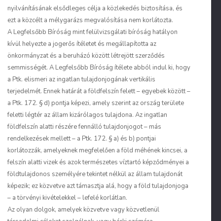
nyilvánításának elsődleges célja a közlekedés biztosítása, és
ezt a közcélt a mélygarázs megvalósítása nem korlátozta.
A Legfelsőbb Bíróság mint felülvizsgálati bíróság hatályon
kívül helyezte a jogerős ítéletet és megállapította az
önkormányzat és a beruházó között létrejött szerződés
semmisségét. A Legfelsőbb Bíróság ítélete abból indul ki, hogy
a Ptk. elismeri az ingatlan tulajdonjogának vertikális
terjedelmét. Ennek határát a földfelszín felett – egyebek között –
a Ptk. 172. § d) pontja képezi, amely szerint az ország területe
feletti légtér az állam kizárólagos tulajdona. Az ingatlan
földfelszín alatti részére fennálló tulajdonjogot – más
rendelkezések mellett – a Ptk. 172. § a) és b) pontjai
korlátozzák, amelyeknek megfelelően a föld méhének kincsei, a
felszín alatti vizek és azok természetes víztartó képződményei a
földtulajdonos személyére tekintet nélkül az állam tulajdonát
képezik; ez közvetve azt támasztja alá, hogy a föld tulajdonjoga
– a törvényi kivételekkel – lefelé korlátlan.
Az olyan dolgok, amelyek közvetve vagy közvetlenül