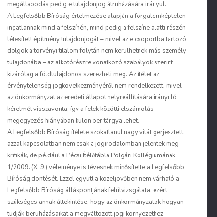
megállapodás pedig e tulajdonjog átruházására irányul.
A Legfelsőbb Bíróság értelmezése alapján a forgalomképtelen
ingatlannak mind a felszínén, mind pedig a felszíne alatti részén
létesített építmény tulajdonjogát – mivel az e csoportba tartozó
dolgok a törvényi tilalom folytán nem kerülhetnek más személy
tulajdonába – az alkotórészre vonatkozó szabályok szerint
kizárólag a földtulajdonos szerezheti meg. Az ítélet az
érvénytelenség jogkövetkezményéről nem rendelkezett, mivel
az önkormányzat az eredeti állapot helyreállítására irányuló
kérelmét visszavonta, így a felek közötti elszámolás
megegyezés hiányában külön per tárgya lehet.
A Legfelsőbb Bíróság ítélete szokatlanul nagy vitát gerjesztett,
azzal kapcsolatban nem csak a jogirodalomban jelentek meg
kritikák, de például a Pécsi Ítélőtábla Polgári Kollégiumának
1/2009. (X. 9.) véleménye is tévesnek minősítette a Legfelsőbb
Bíróság döntését. Ezzel együtt a közeljövőben nem várható a
Legfelsőbb Bíróság álláspontjának felülvizsgálata, ezért
szükséges annak áttekintése, hogy az önkormányzatok hogyan
tudják beruházásaikat a megváltozott jogi környezethez