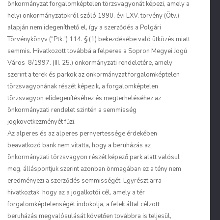
önkormányzat forgalomképtelen törzsvagyonát képezi, amely a
helyi önkormányzatokról szóló 1990. évi LXV. törvény (Ötv.)
alapján nem idegeníthető el, így a szerződés a Polgári
Törvénykönyv (“Ptk.”) 114. § (1) bekezdésébe való ütközés miatt
semmis. Hivatkozott továbbá a felperes a Sopron Megyei Jogú
Város 8/1997. (III. 25.) önkormányzati rendeletére, amely
szerint a terek és parkok az önkormányzat forgalomképtelen
törzsvagyonának részét képezik, a forgalomképtelen
törzsvagyon elidegenítéséhez és megterheléséhez az
önkormányzati rendelet szintén a semmisség
jogkövetkezményét fűzi.
Az alperes és az alperes pernyertessége érdekében
beavatkozó bank nem vitatta, hogy a beruházás az
önkormányzati törzsvagyon részét képező park alatt valósul
meg, álláspontjuk szerint azonban önmagában ez a tény nem
eredményezi a szerződés semmisségét. Egyrészt arra
hivatkoztak, hogy az a jogalkotói cél, amely a tér
forgalomképtelenségét indokolja, a felek által célzott
beruházás megvalósulását követően továbbra is teljesül,