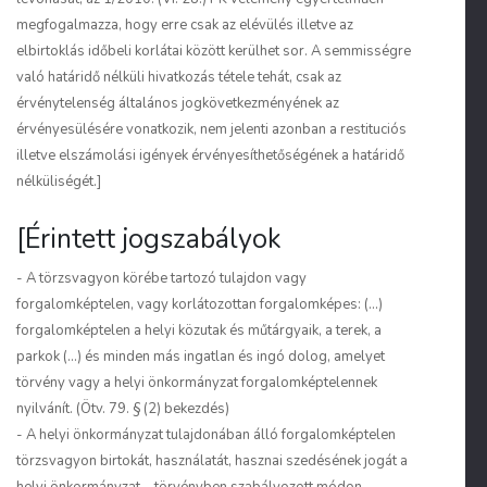
megfogalmazza, hogy erre csak az elévülés illetve az
elbirtoklás időbeli korlátai között kerülhet sor. A semmisségre
való határidő nélküli hivatkozás tétele tehát, csak az
érvénytelenség általános jogkövetkezményének az
érvényesülésére vonatkozik, nem jelenti azonban a restituciós
illetve elszámolási igények érvényesíthetőségének a határidő
nélküliségét.]
[Érintett jogszabályok
- A törzsvagyon körébe tartozó tulajdon vagy
forgalomképtelen, vagy korlátozottan forgalomképes: (...)
forgalomképtelen a helyi közutak és műtárgyaik, a terek, a
parkok (...) és minden más ingatlan és ingó dolog, amelyet
törvény vagy a helyi önkormányzat forgalomképtelennek
nyilvánít. (Ötv. 79. § (2) bekezdés)
- A helyi önkormányzat tulajdonában álló forgalomképtelen
törzsvagyon birtokát, használatát, hasznai szedésének jogát a