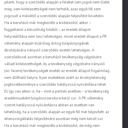
jelenti, hogy a szerződés alapján a feleket sem jogok nem illetik
meg, sem kötelezettségek nem terhelik, azaz egyik fél sem
jogosult a másiktól a szerződés alapján teljesítést követelni.
Ha a beruházó már megkezdte a kivitelezést, akkor –
függetlenül a készültség fokától – az eredeti állapot
helyreállítása nem lesz lehetséges, mivel eredeti állapot a PK
vélemény alapján kizárólag dolog tulajdonjogának
átruházására irányuló szerződés esetén lehetséges. A
szerződéssel azonban a beruházó tevékenység végzésére
vállalt kötelezettséget, és a tevékenység végzésére irányuló
(ún. facere) tevékenységek esetén az eredeti állapot fogalmilag
nem állítható helyre. Ilyen esetekben ezért az érvénytelenség
jogkövetkezménye a szerződés hatályossá nyilvánítása lehet.
Ez így van akkor is, ha – mint a perbeli esetben – a tevékenység
eredémnyeként tulajdonszerzésre kerül sor. A PK vélemény
szerint hatályossá nyilvánításra abban az esetben van
lehetőség, ha a szerződés alapján az egyik fél már teljesített, az
ellenszolgáltatás teljesítésére azonban még nem került sor.
Ha a beruházó már megkezdte a kivitelezést, de még nem