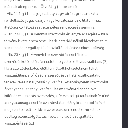
helyi önkormányzat – törvényben szabályozott módon –
másnak átengedheti. (Ötv. 79. § (2) bekezdés)
- Ptk. 114. § (1) Ha jogszabály vagy bírósági határozat a
rendelkezés jogát kizárja vagy korlátozza, az e tilalommal,
illetőleg korlátozással ellentétes rendelkezés semmis.
- Ptk. 234. § (1) A semmis szerződés érvénytelenségére – ha a
törvény kivételt nem tesz – bárki határidő nélkül hivatkozhat. A
semmisség megállapításához külön eljárásra nincs szükség.
- Ptk. 237. § (1) Érvénytelen szerződés esetében a
szerződéskötés előtt fennállott helyzetet kell visszaállítani. (2)
Ha a szerződéskötés előtt fennállott helyzetet nem lehet
visszaállítani, a bíróság a szerződést a határozathozatalig
terjedő időre hatályossá nyilvánítja. Az érvénytelen szerződést
érvényessé lehet nyilvánítani, ha az érvénytelenség oka -
különösen uzsorás szerződés, a felek szolgáltatásainak feltűnő
aránytalansága esetén az aránytalan előny kiküszöbölésével -
megszüntethető. Ezekben az esetekben rendelkezni kell az
esetleg ellenszolgáltatás nélkül maradó szolgáltatás
visszatérítéséről.]