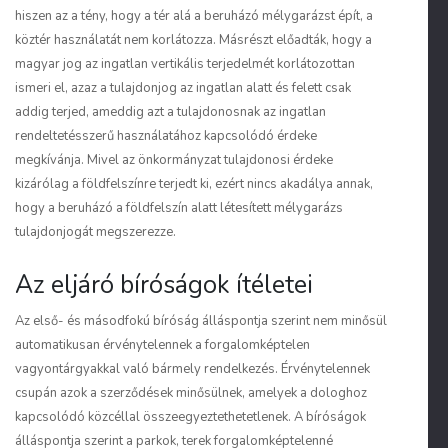
hiszen az a tény, hogy a tér alá a beruházó mélygarázst épít, a
köztér használatát nem korlátozza. Másrészt előadták, hogy a
magyar jog az ingatlan vertikális terjedelmét korlátozottan
ismeri el, azaz a tulajdonjog az ingatlan alatt és felett csak
addig terjed, ameddig azt a tulajdonosnak az ingatlan
rendeltetésszerű használatához kapcsolódó érdeke
megkívánja. Mivel az önkormányzat tulajdonosi érdeke
kizárólag a földfelszínre terjedt ki, ezért nincs akadálya annak,
hogy a beruházó a földfelszín alatt létesített mélygarázs
tulajdonjogát megszerezze.
Az eljáró bíróságok ítéletei
Az első- és másodfokú bíróság álláspontja szerint nem minősül
automatikusan érvénytelennek a forgalomképtelen
vagyontárgyakkal való bármely rendelkezés. Érvénytelennek
csupán azok a szerződések minősülnek, amelyek a dologhoz
kapcsolódó közcéllal összeegyeztethetetlenek. A bíróságok
álláspontja szerint a parkok, terek forgalomképtelenné