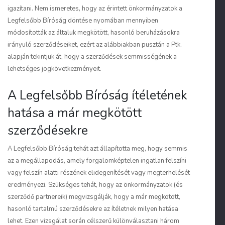
igazítani. Nem ismeretes, hogy az érintett önkormányzatok a
Legfelsőbb Bíróság döntése nyomában mennyiben
módosították az általuk megkötött, hasonló beruházásokra
irányuló szerződéseiket, ezért az alábbiakban pusztán a Ptk.
alapján tekintjük át, hogy a szerződések semmisségének a
lehetséges jogkövetkezményeit.
A Legfelsőbb Bíróság ítéletének
hatása a már megkötött
szerződésekre
A Legfelsőbb Bíróság tehát azt állapította meg, hogy semmis
az a megállapodás, amely forgalomképtelen ingatlan felszíni
vagy felszín alatti részének elidegenítését vagy megterhelését
eredményezi. Szükséges tehát, hogy az önkormányzatok (és
szerződő partnereik) megvizsgálják, hogy a már megkötött,
hasonló tartalmú szerződésekre az ítéletnek milyen hatása
lehet. Ezen vizsgálat során célszerű különválasztani három