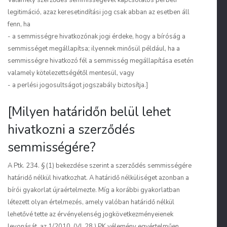
Valamely szerződés semmisségével kapcsolatos perbeli
legitimáció, azaz keresetindítási jog csak abban az esetben áll
fenn, ha
- a semmisségre hivatkozónak jogi érdeke, hogy a bíróság a
semmisséget megállapítsa; ilyennek minősül például, ha a
semmisségre hivatkozó fél a semmisség megállapítása esetén
valamely kötelezettségétől mentesül, vagy
- a perlési jogosultságot jogszabály biztosítja.]
[Milyen határidőn belül lehet
hivatkozni a szerződés
semmisségére?
A Ptk. 234. § (1) bekezdése szerint a szerződés semmisségére
határidő nélkül hivatkozhat. A határidő nélküliséget azonban a
bírói gyakorlat újraértelmezte. Míg a korábbi gyakorlatban
létezett olyan értelmezés, amely valóban határidő nélkül
lehetővé tette az érvényelenség jogkövetkezményeienek
levonását, az 1/2010. (VI. 28.) PK vélemény egyértelműen