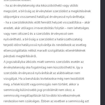
szerződések esetén;
- ha az érvénytelenség oka kiküszöbölhető vagy utóbb
megszűnt, a bíróság az érvénytelen szerződést a megkötésének
időpontjára visszamenő hatállyal érvényessé nyilváníthatja;
- ha a szerződéskötés előtt fennállt helyzet visszaállítása – akár
eredeti, akár utólagos irreverzibilitás folytán – nem lehetséges
vagy nem célszerű és a szerződés érvényessé sem
nyilvánítható, a bíróság a szerződést a határozathozatalig
terjedő időre hatályossá nyilvánítja és rendelkezik az esetleg
ellenszolgáltatás nélkül maradt szolgáltatás ellenértékének
pénzbeli megtérítéséről.
A jogszabályba ütközés miatt semmis szerződés esetén az
érvénytelenség oka fogalmilag nem küszöbölhető ki, így a
szerződés érvényessé nyilvánítását az alábbiakban nem
vizsgáljuk. Ha a beruházás kivitelezése még nem kezdődött
meg, a felek között vagyonmozgás nem történt, akkor a
semmisség különösebb jogi problémát nem okoz, a
semmisség megállapításán túl további következmények
rendezése nem szükséges. Ebben az esetben a semmisség azt