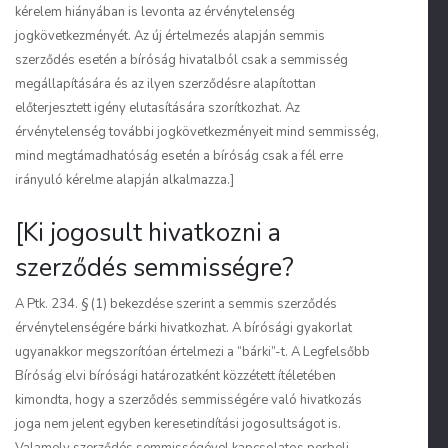
kérelem hiányában is levonta az érvénytelenség
jogkövetkezményét. Az új értelmezés alapján semmis
szerződés esetén a bíróság hivatalból csak a semmisség
megállapítására és az ilyen szerződésre alapítottan
előterjesztett igény elutasítására szorítkozhat. Az
érvénytelenség további jogkövetkezményeit mind semmisség,
mind megtámadhatóság esetén a bíróság csak a fél erre
irányuló kérelme alapján alkalmazza.]
[Ki jogosult hivatkozni a
szerződés semmisségre?
A Ptk. 234. § (1) bekezdése szerint a semmis szerződés
érvénytelenségére bárki hivatkozhat. A bírósági gyakorlat
ugyanakkor megszorítóan értelmezi a “bárki”-t. A Legfelsőbb
Bíróság elvi bírósági határozatként közzétett ítéletében
kimondta, hogy a szerződés semmisségére való hivatkozás
joga nem jelent egyben keresetindítási jogosultságot is.