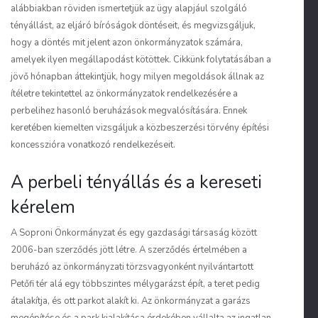
alábbiakban röviden ismertetjük az ügy alapjául szolgáló
tényállást, az eljáró bíróságok döntéseit, és megvizsgáljuk,
hogy a döntés mit jelent azon önkormányzatok számára,
amelyek ilyen megállapodást kötöttek. Cikkünk folytatásában a
jövő hónapban áttekintjük, hogy milyen megoldások állnak az
ítéletre tekintettel az önkormányzatok rendelkezésére a
perbelihez hasonló beruházások megvalósítására. Ennek
keretében kiemelten vizsgáljuk a közbeszerzési törvény építési
koncesszióra vonatkozó rendelkezéseit.
A perbeli tényállás és a kereseti
kérelem
A Soproni Önkormányzat és egy gazdasági társaság között
2006-ban szerződés jött létre. A szerződés értelmében a
beruházó az önkormányzati törzsvagyonként nyilvántartott
Petőfi tér alá egy többszintes mélygarázst épít, a teret pedig
átalakítja, és ott parkot alakít ki. Az önkormányzat a garázs