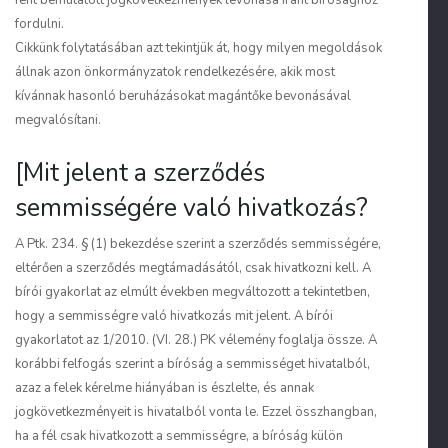
fent bemutatott jogkövetkezmények levonása iránt bírósághoz
fordulni.
Cikkünk folytatásában azt tekintjük át, hogy milyen megoldások
állnak azon önkormányzatok rendelkezésére, akik most
kívánnak hasonló beruházásokat magántőke bevonásával
megvalósítani.
[Mit jelent a szerződés
semmisségére való hivatkozás?
A Ptk. 234. § (1) bekezdése szerint a szerződés semmisségére,
eltérően a szerződés megtámadásától, csak hivatkozni kell. A
bírói gyakorlat az elmúlt években megváltozott a tekintetben,
hogy a semmisségre való hivatkozás mit jelent. A bírói
gyakorlatot az 1/2010. (VI. 28.) PK vélemény foglalja össze. A
korábbi felfogás szerint a bíróság a semmisséget hivatalból,
azaz a felek kérelme hiányában is észlelte, és annak
jogkövetkezményeit is hivatalból vonta le. Ezzel összhangban,
ha a fél csak hivatkozott a semmisségre, a bíróság külön