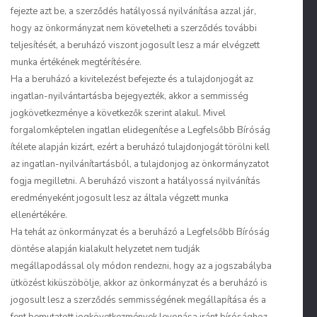
fejezte azt be, a szerződés hatályossá nyilvánítása azzal jár,
hogy az önkormányzat nem követelheti a szerződés további
teljesítését, a beruházó viszont jogosult lesz a már elvégzett
munka értékének megtérítésére.
Ha a beruházó a kivitelezést befejezte és a tulajdonjogát az
ingatlan-nyilvántartásba bejegyezték, akkor a semmisség
jogkövetkezménye a következők szerint alakul. Mivel
forgalomképtelen ingatlan elidegenítése a Legfelsőbb Bíróság
ítélete alapján kizárt, ezért a beruházó tulajdonjogát törölni kell
az ingatlan-nyilvánítartásból, a tulajdonjog az önkormányzatot
fogja megilletni. A beruházó viszont a hatályossá nyilvánítás
eredményeként jogosult lesz az általa végzett munka
ellenértékére.
Ha tehát az önkormányzat és a beruházó a Legfelsőbb Bíróság
döntése alapján kialakult helyzetet nem tudják
megállapodással oly módon rendezni, hogy az a jogszabályba
ütközést kiküszöbölje, akkor az önkormányzat és a beruházó is
jogosult lesz a szerződés semmisségének megállapítása és a