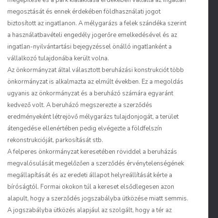
megépítése és a park kialakítása érdekében vállalta az ingatlan
megosztását és ennek érdekében földhasználati jogot
biztosított az ingatlanon. A mélygarázs a felek szándéka szerint
a használatbavételi engedély jogerőre emelkedésével és az
ingatlan-nyilvántartási bejegyzéssel önálló ingatlanként a
vállalkozó tulajdonába került volna.
Az önkormányzat által választott beruházási konstrukciót több
önkormányzat is alkalmazta az elmúlt években. Ez a megoldás
ugyanis az önkormányzat és a beruházó számára egyaránt
kedvező volt. A beruházó megszerezte a szerződés
eredményeként létrejövő mélygarázs tulajdonjogát, a terület
átengedése ellenértében pedig elvégezte a földfelszín
rekonstrukcióját, parkosítását stb.
A felperes önkormányzat keresetében röviddel a beruházás
megvalósulását megelőzően a szerződés érvénytelenségének
megállapítását és az eredeti állapot helyreállítását kérte a
bíróságtól. Formai okokon túl a kereset elsődlegesen azon
alapult, hogy a szerződés jogszabályba ütközése miatt semmis.
A jogszabályba ütközés alapjául az szolgált, hogy a tér az