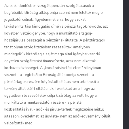
Az eseti döntésben vizsgált pénztári szolgáltatások a
Legfelsőbb Bíróság álláspontja szerint nem feleltek meg e
jogalkotói célnak, figyelemmel arra, hogy azokat
lakásfenntartási támogatás címén a pénztártagok röviddel azt
követően vették igénybe, hogy a munkáltató a tagdíj-
hozzájárulás összegét a pénztárnak átutalta. A pénztártagok
tehát olyan szolgáltatásban részesültek, amelyben
mindegyikük kizárólag a saját maga által igénybe veendő
egyetlen szolgáltatást finanszírozta, azaz nem alkottak
kockázatközösséget. A „kockázatviselési elem" hiányában
viszont - a Legfelsőbb Bíróság álláspontja szerint - a
pénztártagok részére folyósított ellátás nem tekinthető a
törvény által előírt ellátásnak. Tekintettel arra, hogy az
ügyletben részvevő felek célja kizárólag az volt, hogy a
munkáltató a munkavállalói részére - a pénztár
közbeiktatásával - adó- és járulékterhek megfizetése nélkül
jutasson jövedelmet, az ügyletek nem az adókedvezmény célját
valósították meg.