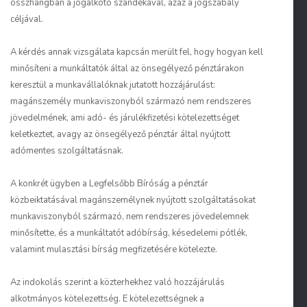
összhangban a jogalkotó szándékával, azaz a jogszabály
céljával.
A kérdés annak vizsgálata kapcsán merült fel, hogy hogyan kell
minősíteni a munkáltatók által az önsegélyező pénztárakon
keresztül a munkavállalóknak jutatott hozzájárulást:
magánszemély munkaviszonyból származó nem rendszeres
jövedelmének, ami adó- és járulékfizetési kötelezettséget
keletkeztet, avagy az önsegélyező pénztár által nyújtott
adómentes szolgáltatásnak.
A konkrét ügyben a Legfelsőbb Bíróság a pénztár
közbeiktatásával magánszemélynek nyújtott szolgáltatásokat
munkaviszonyból származó, nem rendszeres jövedelemnek
minősítette, és a munkáltatót adóbírság, késedelemi pótlék,
valamint mulasztási bírság megfizetésére kötelezte.
Az indokolás szerint a közterhekhez való hozzájárulás
alkotmányos kötelezettség. E kötelezettségnek a