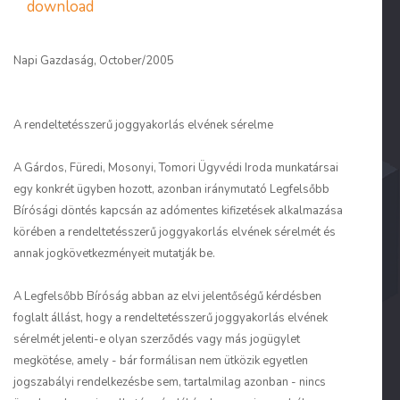
download
Napi Gazdaság, October/2005
A rendeltetésszerű joggyakorlás elvének sérelme
A Gárdos, Füredi, Mosonyi, Tomori Ügyvédi Iroda munkatársai
egy konkrét ügyben hozott, azonban iránymutató Legfelsőbb
Bírósági döntés kapcsán az adómentes kifizetések alkalmazása
körében a rendeltetésszerű joggyakorlás elvének sérelmét és
annak jogkövetkezményeit mutatják be.
A Legfelsőbb Bíróság abban az elvi jelentőségű kérdésben
foglalt állást, hogy a rendeltetésszerű joggyakorlás elvének
sérelmét jelenti-e olyan szerződés vagy más jogügylet
megkötése, amely - bár formálisan nem ütközik egyetlen
jogszabályi rendelkezésbe sem, tartalmilag azonban - nincs