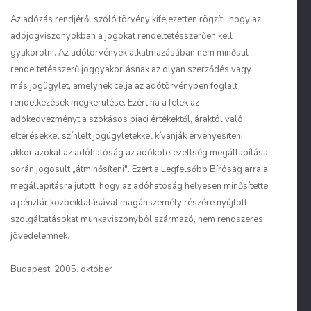
Az adózás rendjéről szóló törvény kifejezetten rögzíti, hogy az
adójogviszonyokban a jogokat rendeltetésszerűen kell
gyakorolni. Az adótörvények alkalmazásában nem minősül
rendeltetésszerű joggyakorlásnak az olyan szerződés vagy
más jogügylet, amelynek célja az adótörvényben foglalt
rendelkezések megkerülése. Ezért ha a felek az
adókedvezményt a szokásos piaci értékektől, áraktól való
eltérésekkel színlelt jogügyletekkel kívánják érvényesíteni,
akkor azokat az adóhatóság az adókötelezettség megállapítása
során jogosult „átminősíteni". Ezért a Legfelsőbb Bíróság arra a
megállapításra jutott, hogy az adóhatóság helyesen minősítette
a pénztár közbeiktatásával magánszemély részére nyújtott
szolgáltatásokat munkaviszonyból származó, nem rendszeres
jövedelemnek.
Budapest, 2005. október