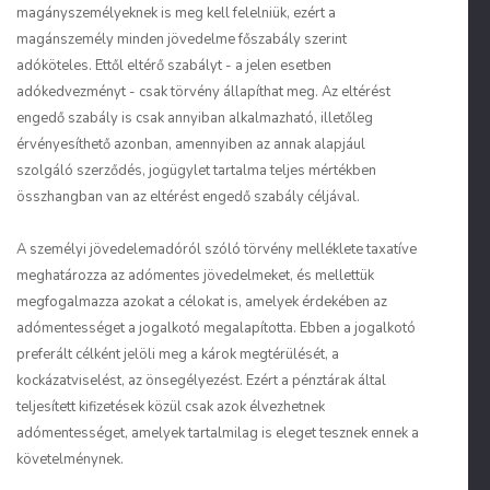
magányszemélyeknek is meg kell felelniük, ezért a
magánszemély minden jövedelme főszabály szerint
adóköteles. Ettől eltérő szabályt - a jelen esetben
adókedvezményt - csak törvény állapíthat meg. Az eltérést
engedő szabály is csak annyiban alkalmazható, illetőleg
érvényesíthető azonban, amennyiben az annak alapjául
szolgáló szerződés, jogügylet tartalma teljes mértékben
összhangban van az eltérést engedő szabály céljával.
A személyi jövedelemadóról szóló törvény melléklete taxatíve
meghatározza az adómentes jövedelmeket, és mellettük
megfogalmazza azokat a célokat is, amelyek érdekében az
adómentességet a jogalkotó megalapította. Ebben a jogalkotó
preferált célként jelöli meg a károk megtérülését, a
kockázatviselést, az önsegélyezést. Ezért a pénztárak által
teljesített kifizetések közül csak azok élvezhetnek
adómentességet, amelyek tartalmilag is eleget tesznek ennek a
követelménynek.