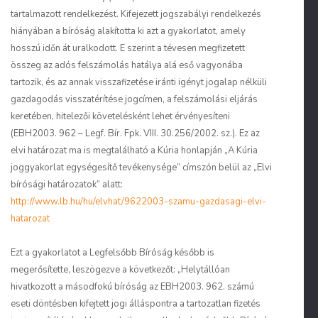
tartalmazott rendelkezést. Kifejezett jogszabályi rendelkezés
hiányában a bíróság alakította ki azt a gyakorlatot, amely
hosszú időn át uralkodott. E szerint a tévesen megfizetett
összeg az adós felszámolás hatálya alá eső vagyonába
tartozik, és az annak visszafizetése iránti igényt jogalap nélküli
gazdagodás visszatérítése jogcímen, a felszámolási eljárás
keretében, hitelezői követelésként lehet érvényesíteni
(EBH2003. 962 – Legf. Bír. Fpk. VIII. 30.256/2002. sz.). Ez az
elvi határozat ma is megtalálható a Kúria honlapján „A Kúria
joggyakorlat egységesítő tevékenysége” címszón belül az „Elvi
bírósági határozatok” alatt:
http://www.lb.hu/hu/elvhat/9622003-szamu-gazdasagi-elvi-
hatarozat
Ezt a gyakorlatot a Legfelsőbb Bíróság később is
megerősítette, leszögezve a következőt: „Helytállóan
hivatkozott a másodfokú bíróság az EBH2003. 962. számú
eseti döntésben kifejtett jogi álláspontra a tartozatlan fizetés