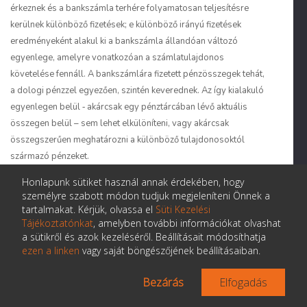
érkeznek és a bankszámla terhére folyamatosan teljesítésre
kerülnek különböző fizetések; e különböző irányú fizetések
eredményeként alakul ki a bankszámla állandóan változó
egyenlege, amelyre vonatkozóan a számlatulajdonos
követelése fennáll. A bankszámlára fizetett pénzösszegek tehát,
a dologi pénzzel egyezően, szintén keverednek. Az így kialakuló
egyenlegen belül ‑ akárcsak egy pénztárcában lévő aktuális
összegen belül – sem lehet elkülöníteni, vagy akárcsak
összegszerűen meghatározni a különböző tulajdonosoktól
származó pénzeket.
Honlapunk sütiket használ annak érdekében, hogy
Mindez odavezet, hogy átutalás útján való fizetés esetén is
személyre szabott módon tudjuk megjeleníteni Önnek a
hasonló törvényszerűségek érvényesülnek, mint
tartalmakat. Kérjük, olvassa el
Süti Kezelési
készpénzfizetés esetén. Ez megfelel a gyakorlati
Tájékoztatónkat
, amelyben további információkat olvashat
a sütikről és azok kezeléséről. Beállításait módosíthatja
követelményeknek is. Az üzleti élet és a hétköznapi gyakorlat
ezen a linken
vagy saját böngészőjének beállításaiban.
számára egyaránt gondot okozna, ha az derülne ki, hogy a
fizetett összeg sorsa és a felek jogai érdemben eltérően
Bezárás
Elfogadás
alakulnak, attól függően, hogy a fizetésre készpénz átadása
vagy bankátutalás útján került-e sor. A számlapénz jogi