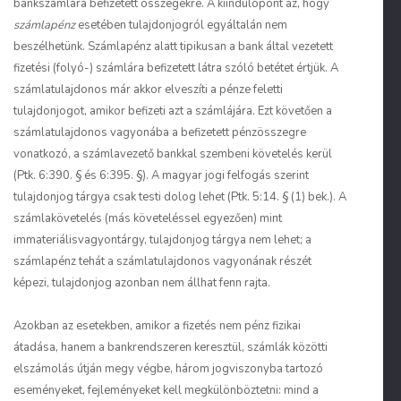
bankszámlára befizetett összegekre. A kiindulópont az, hogy
számlapénz
esetében tulajdonjogról egyáltalán nem
beszélhetünk. Számlapénz alatt tipikusan a bank által vezetett
fizetési (folyó-) számlára befizetett látra szóló betétet értjük. A
számlatulajdonos már akkor elveszíti a pénze feletti
tulajdonjogot, amikor befizeti azt a számlájára. Ezt követően a
számlatulajdonos vagyonába a befizetett pénzösszegre
vonatkozó, a számlavezető bankkal szembeni követelés kerül
(Ptk. 6:390. § és 6:395. §). A magyar jogi felfogás szerint
tulajdonjog tárgya csak testi dolog lehet (Ptk. 5:14. § (1) bek.). A
számlakövetelés (más követeléssel egyezően) mint
immateriálisvagyontárgy, tulajdonjog tárgya nem lehet; a
számlapénz tehát a számlatulajdonos vagyonának részét
képezi, tulajdonjog azonban nem állhat fenn rajta.
Azokban az esetekben, amikor a fizetés nem pénz fizikai
átadása, hanem a bankrendszeren keresztül, számlák közötti
elszámolás útján megy végbe, három jogviszonyba tartozó
eseményeket, fejleményeket kell megkülönböztetni: mind a