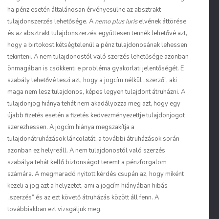
ha pénz esetén általánosan érvényesülne az absztrakt
tulajdonszerzés lehetősége. A
nemo plus iuris
elvének áttörése
és az absztrakt tulajdonszerzés együttesen tennék lehetővé azt,
hogy a birtokost kétségtelenül a pénz tulajdonosának lehessen
tekinteni. A nem tulajdonostól való szerzés lehetősége azonban
önmagában is csökkenti e probléma gyakorlati jelentőségét. E
szabály lehetővé teszi azt, hogy a jogcím nélkül „szerző”, aki
maga nem lesz tulajdonos, képes legyen tulajdont átruházni. A
tulajdonjog hiánya tehát nem akadályozza meg azt, hogy egy
újabb fizetés esetén a fizetés kedvezményezettje tulajdonjogot
szerezhessen. A jogcím hiánya megszakítja a
tulajdonátruházások láncolatát, a további átruházások során
azonban ez helyreáll. A nem tulajdonostól való szerzés
szabálya tehát kellő biztonságot teremt a pénzforgalom
számára. A megmaradó nyitott kérdés csupán az, hogy miként
kezeli a jog azt a helyzetet, ami a jogcím hiányában hibás
„szerzés” és az ezt követő átruházás között áll fenn. A
továbbiakban ezt vizsgáljuk meg.