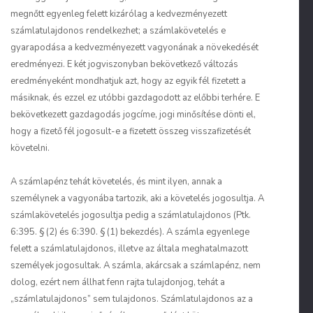
megnőtt egyenleg felett kizárólag a kedvezményezett
számlatulajdonos rendelkezhet; a számlakövetelés e
gyarapodása a kedvezményezett vagyonának a növekedését
eredményezi. E két jogviszonyban bekövetkező változás
eredményeként mondhatjuk azt, hogy az egyik fél fizetett a
másiknak, és ezzel ez utóbbi gazdagodott az előbbi terhére. E
bekövetkezett gazdagodás jogcíme, jogi minősítése dönti el,
hogy a fizető fél jogosult-e a fizetett összeg visszafizetését
követelni.
A számlapénz tehát követelés, és mint ilyen, annak a
személynek a vagyonába tartozik, aki a követelés jogosultja. A
számlakövetelés jogosultja pedig a számlatulajdonos (Ptk.
6:395. § (2) és 6:390. § (1) bekezdés). A számla egyenlege
felett a számlatulajdonos, illetve az általa meghatalmazott
személyek jogosultak. A számla, akárcsak a számlapénz, nem
dolog, ezért nem állhat fenn rajta tulajdonjog, tehát a
„számlatulajdonos” sem tulajdonos. Számlatulajdonos az a