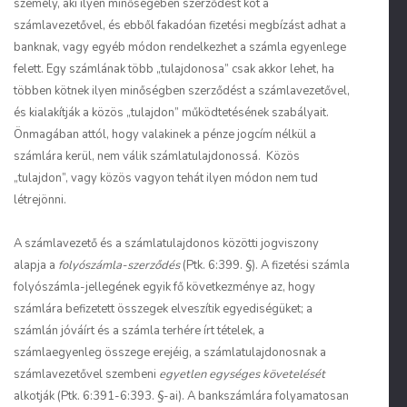
személy, aki ilyen minőségében szerződést köt a
számlavezetővel, és ebből fakadóan fizetési megbízást adhat a
banknak, vagy egyéb módon rendelkezhet a számla egyenlege
felett. Egy számlának több „tulajdonosa” csak akkor lehet, ha
többen kötnek ilyen minőségben szerződést a számlavezetővel,
és kialakítják a közös „tulajdon” működtetésének szabályait.
Önmagában attól, hogy valakinek a pénze jogcím nélkül a
számlára kerül, nem válik számlatulajdonossá. Közös
„tulajdon”, vagy közös vagyon tehát ilyen módon nem tud
létrejönni.
A számlavezető és a számlatulajdonos közötti jogviszony
alapja a
folyószámla-szerződés
(Ptk. 6:399. §). A fizetési számla
folyószámla-jellegének egyik fő következménye az, hogy
számlára befizetett összegek elveszítik egyediségüket; a
számlán jóváírt és a számla terhére írt tételek, a
számlaegyenleg összege erejéig, a számlatulajdonosnak a
számlavezetővel szembeni
egyetlen egységes követelését
alkotják (Ptk. 6:391-6:393. §-ai). A bankszámlára folyamatosan