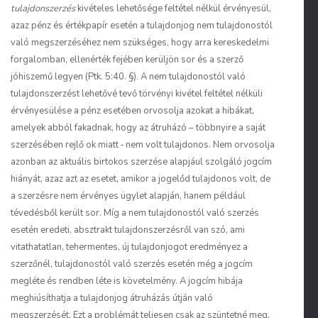
tulajdonszerzés
kivételes lehetősége feltétel nélkül érvényesül,
azaz pénz és értékpapír esetén a tulajdonjog nem tulajdonostól
való megszerzéséhez nem szükséges, hogy arra kereskedelmi
forgalomban, ellenérték fejében kerüljön sor és a szerző
jóhiszemű legyen (Ptk. 5:40. §). A nem tulajdonostól való
tulajdonszerzést lehetővé tevő törvényi kivétel feltétel nélküli
érvényesülése a pénz esetében orvosolja azokat a hibákat,
amelyek abból fakadnak, hogy az átruházó – többnyire a saját
szerzésében rejlő ok miatt ‑ nem volt tulajdonos. Nem orvosolja
azonban az aktuális birtokos szerzése alapjául szolgáló jogcím
hiányát, azaz azt az esetet, amikor a jogelőd tulajdonos volt, de
a szerzésre nem érvényes ügylet alapján, hanem például
tévedésből került sor. Míg a nem tulajdonostól való szerzés
esetén eredeti, absztrakt tulajdonszerzésről van szó, ami
vitathatatlan, tehermentes, új tulajdonjogot eredményez a
szerzőnél, tulajdonostól való szerzés esetén még a jogcím
megléte és rendben léte is követelmény. A jogcím hibája
meghiúsíthatja a tulajdonjog átruházás útján való
megszerzését. Ezt a problémát teljesen csak az szüntetné meg,