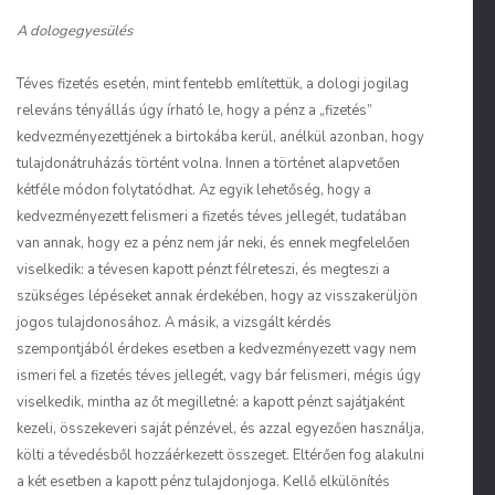
A dologegyesülés
Téves fizetés esetén, mint fentebb említettük, a dologi jogilag
releváns tényállás úgy írható le, hogy a pénz a „fizetés”
kedvezményezettjének a birtokába kerül, anélkül azonban, hogy
tulajdonátruházás történt volna. Innen a történet alapvetően
kétféle módon folytatódhat. Az egyik lehetőség, hogy a
kedvezményezett felismeri a fizetés téves jellegét, tudatában
van annak, hogy ez a pénz nem jár neki, és ennek megfelelően
viselkedik: a tévesen kapott pénzt félreteszi, és megteszi a
szükséges lépéseket annak érdekében, hogy az visszakerüljön
jogos tulajdonosához. A másik, a vizsgált kérdés
szempontjából érdekes esetben a kedvezményezett vagy nem
ismeri fel a fizetés téves jellegét, vagy bár felismeri, mégis úgy
viselkedik, mintha az őt megilletné: a kapott pénzt sajátjaként
kezeli, összekeveri saját pénzével, és azzal egyezően használja,
költi a tévedésből hozzáérkezett összeget. Eltérően fog alakulni
a két esetben a kapott pénz tulajdonjoga. Kellő elkülönítés