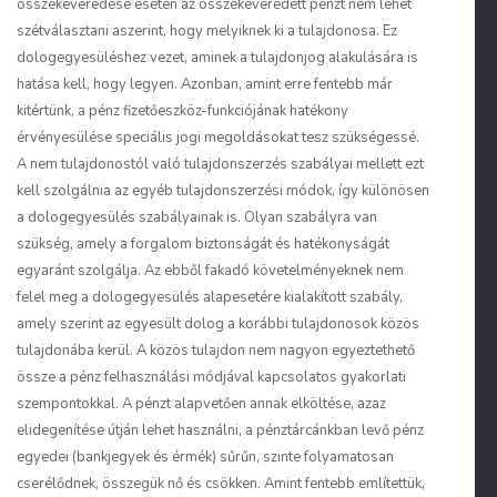
összekeveredése esetén az összekeveredett pénzt nem lehet
szétválasztani aszerint, hogy melyiknek ki a tulajdonosa. Ez
dologegyesüléshez vezet, aminek a tulajdonjog alakulására is
hatása kell, hogy legyen. Azonban, amint erre fentebb már
kitértünk, a pénz fizetőeszköz-funkciójának hatékony
érvényesülése speciális jogi megoldásokat tesz szükségessé.
A nem tulajdonostól való tulajdonszerzés szabályai mellett ezt
kell szolgálnia az egyéb tulajdonszerzési módok, így különösen
a dologegyesülés szabályainak is. Olyan szabályra van
szükség, amely a forgalom biztonságát és hatékonyságát
egyaránt szolgálja. Az ebből fakadó követelményeknek nem
felel meg a dologegyesülés alapesetére kialakított szabály,
amely szerint az egyesült dolog a korábbi tulajdonosok közös
tulajdonába kerül. A közös tulajdon nem nagyon egyeztethető
össze a pénz felhasználási módjával kapcsolatos gyakorlati
szempontokkal. A pénzt alapvetően annak elköltése, azaz
elidegenítése útján lehet használni, a pénztárcánkban levő pénz
egyedei (bankjegyek és érmék) sűrűn, szinte folyamatosan
cserélődnek, összegük nő és csökken. Amint fentebb említettük,