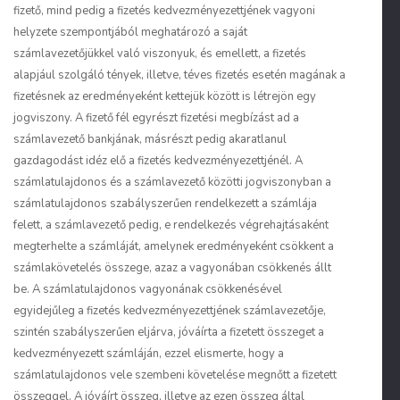
fizető, mind pedig a fizetés kedvezményezettjének vagyoni
helyzete szempontjából meghatározó a saját
számlavezetőjükkel való viszonyuk, és emellett, a fizetés
alapjául szolgáló tények, illetve, téves fizetés esetén magának a
fizetésnek az eredményeként kettejük között is létrejön egy
jogviszony. A fizető fél egyrészt fizetési megbízást ad a
számlavezető bankjának, másrészt pedig akaratlanul
gazdagodást idéz elő a fizetés kedvezményezettjénél. A
számlatulajdonos és a számlavezető közötti jogviszonyban a
számlatulajdonos szabályszerűen rendelkezett a számlája
felett, a számlavezető pedig, e rendelkezés végrehajtásaként
megterhelte a számláját, amelynek eredményeként csökkent a
számlakövetelés összege, azaz a vagyonában csökkenés állt
be. A számlatulajdonos vagyonának csökkenésével
egyidejűleg a fizetés kedvezményezettjének számlavezetője,
szintén szabályszerűen eljárva, jóváírta a fizetett összeget a
kedvezményezett számláján, ezzel elismerte, hogy a
számlatulajdonos vele szembeni követelése megnőtt a fizetett
összeggel. A jóváírt összeg, illetve az ezen összeg által