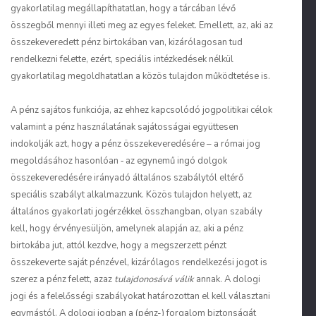
gyakorlatilag megállapíthatatlan, hogy a tárcában lévő
összegből mennyi illeti meg az egyes feleket. Emellett, az, aki az
összekeveredett pénz birtokában van, kizárólagosan tud
rendelkezni felette, ezért, speciális intézkedések nélkül
gyakorlatilag megoldhatatlan a közös tulajdon működtetése is.
A pénz sajátos funkciója, az ehhez kapcsolódó jogpolitikai célok
valamint a pénz használatának sajátosságai együttesen
indokolják azt, hogy a pénz összekeveredésére – a római jog
megoldásához hasonlóan ‑ az egynemű ingó dolgok
összekeveredésére irányadó általános szabálytól eltérő
speciális szabályt alkalmazzunk. Közös tulajdon helyett, az
általános gyakorlati jogérzékkel összhangban, olyan szabály
kell, hogy érvényesüljön, amelynek alapján az, aki a pénz
birtokába jut, attól kezdve, hogy a megszerzett pénzt
összekeverte saját pénzével, kizárólagos rendelkezési jogot is
szerez a pénz felett, azaz
tulajdonosává válik
annak. A dologi
jogi és a felelősségi szabályokat határozottan el kell választani
egymástól. A dologi jogban a (pénz-) forgalom biztonságát