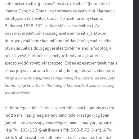
kötelmi keresettel (pl.
condictio furtiva
) élhet.” (Földi András –
Hamza Gábor: A Római jog története és institúciói. Harmadik,
átdolgozott és bővített kiadás Nemzeti Tankönyvkiadó,
Budapest 1998. 332. o. Kiemelés az eredetiben.). Az
összekeveredett pénzösszeg esetében tehát a járulékos
dologegyesüléshez hasonló megoldás érvényesül; mintha
olyan járulékos dologegyesülés történne, ahol a fődolog a
pénz átvevőjének pénze, amelybe beolvad a járadékká
alacsonyodó átvett pénzösszeg. Ebben az esetben tehát már a
római jog sem tartotta fenn a tulajdonjog látszatát, elismerte,
hogy
a korábbi tulajdonos tulajdonjogát elveszíti, és ehelyett
kötelmi jogi követelés illeti meg a beolvadttal azonos összeg
megfizetésére
.
A dologegyesülés és összekeveredés mint tulajdonszerzési
mód a mai napig megmaradt mind más országok jogában
(angolul:
mixture
vagy
commingle
), mind a magyar jogban (l. a
régi Ptk. 133-138. §-ait illetve a Ptk. 5:65-5:72. §-ait). A Ptk.
5:66. §-ában szabályozott egyesülés és vegyülés fogalmát