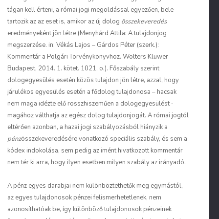
tágan kell érteni, a római jogi megoldással egyezően, bele
tartozik az az eset is, amikor az új dolog
összekeveredés
eredményeként jön létre (Menyhárd Attila: A tulajdonjog
megszerzése. in: Vékás Lajos – Gárdos Péter (szerk.):
Kommentár a Polgári Törvénykönyvhöz. Wolters Kluwer
Budapest, 2014. 1. kötet. 1021. o.). Főszabály szerint
dologegyesülés esetén közös tulajdon jön létre, azzal, hogy
járulékos egyesülés esetén a fődolog tulajdonosa – hacsak
nem maga idézte elő rosszhiszeműen a dologegyesülést ‑
magához válthatja az egész dolog tulajdonjogát. A római jogtól
eltérően azonban, a hazai jogi szabályozásból hiányzik a
pénz
összekeveredésére vonatkozó speciális szabály, és sem a
kódex indokolása, sem pedig az imént hivatkozott kommentár
nem tér ki arra, hogy ilyen esetben milyen szabály az irányadó.
A pénz egyes darabjai nem különböztethetők meg egymástól,
az egyes tulajdonosok pénzei felismerhetetlenek, nem
azonosíthatóak be, így különböző tulajdonosok pénzeinek