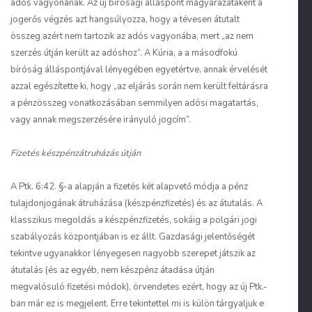
adós vagyonának. Az új bírósági álláspont magyarázataként a
jogerős végzés azt hangsúlyozza, hogy a tévesen átutalt
összeg azért nem tartozik az adós vagyonába, mert „az nem
szerzés útján került az adóshoz”. A Kúria, a a másodfokú
bíróság álláspontjával lényegében egyetértve, annak érvelését
azzal egészítette ki, hogy „az eljárás során nem került feltárásra
a pénzösszeg vonatkozásában semmilyen adósi magatartás,
vagy annak megszerzésére irányuló jogcím”.
Fizetés készpénzátruházás útján
A Ptk. 6:42. §-a alapján a fizetés két alapvető módja a pénz
tulajdonjogának átruházása (készpénzfizetés) és az átutalás. A
klasszikus megoldás a készpénzfizetés, sokáig a polgári jogi
szabályozás központjában is ez állt. Gazdasági jelentőségét
tekintve ugyanakkor lényegesen nagyobb szerepet játszik az
átutalás (és az egyéb, nem készpénz átadása útján
megvalósuló fizetési módok), örvendetes ezért, hogy az új Ptk.-
ban már ez is megjelent. Erre tekintettel mi is külön tárgyaljuk e