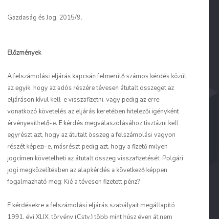
Gazdaság és Jog, 2015/9.
Előzmények
A felszámolási eljárás kapcsán felmerülő számos kérdés közül
az egyik, hogy az adós részére tévesen átutalt összeget az
eljáráson kívül kell-e visszafizetni, vagy pedig az erre
vonatkozó követelés az eljárás keretében hitelezői igényként
érvényesíthető-e. E kérdés megválaszolásához tisztázni kell
egyrészt azt, hogy az átutalt összeg a felszámolási vagyon
részét képezi-e, másrészt pedig azt, hogy a fizető milyen
jogcímen követelheti az átutalt összeg visszafizetését. Polgári
jogi megközelítésben az alapkérdés a következő képpen
fogalmazható meg: Kié a tévesen fizetett pénz?
E kérdésekre a felszámolási eljárás szabályait megállapító
1991. évi XLIX. törvény (Cstv.) több mint húsz éven át nem