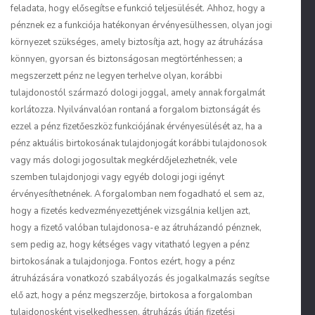
feladata, hogy elősegítse e funkció teljesülését. Ahhoz, hogy a
pénznek ez a funkciója hatékonyan érvényesülhessen, olyan jogi
környezet szükséges, amely biztosítja azt, hogy az átruházása
könnyen, gyorsan és biztonságosan megtörténhessen; a
megszerzett pénz ne legyen terhelve olyan, korábbi
tulajdonostól származó dologi joggal, amely annak forgalmát
korlátozza. Nyilvánvalóan rontaná a forgalom biztonságát és
ezzel a pénz fizetőeszköz funkciójának érvényesülését az, ha a
pénz aktuális birtokosának tulajdonjogát korábbi tulajdonosok
vagy más dologi jogosultak megkérdőjelezhetnék, vele
szemben tulajdonjogi vagy egyéb dologi jogi igényt
érvényesíthetnének. A forgalomban nem fogadható el sem az,
hogy a fizetés kedvezményezettjének vizsgálnia kelljen azt,
hogy a fizető valóban tulajdonosa-e az átruházandó pénznek,
sem pedig az, hogy kétséges vagy vitatható legyen a pénz
birtokosának a tulajdonjoga. Fontos ezért, hogy a pénz
átruházására vonatkozó szabályozás és jogalkalmazás segítse
elő azt, hogy a pénz megszerzője, birtokosa a forgalomban
tulajdonosként viselkedhessen, átruházás útján fizetési