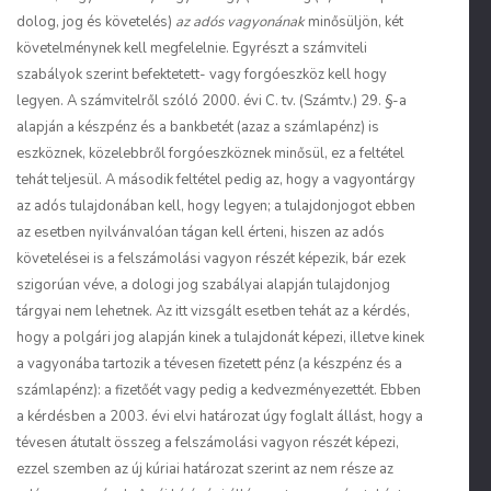
dolog, jog és követelés)
az adós vagyonának
minősüljön, két
követelménynek kell megfelelnie. Egyrészt a számviteli
szabályok szerint befektetett- vagy forgóeszköz kell hogy
legyen. A számvitelről szóló 2000. évi C. tv. (Számtv.) 29. §-a
alapján a készpénz és a bankbetét (azaz a számlapénz) is
eszköznek, közelebbről forgóeszköznek minősül, ez a feltétel
tehát teljesül. A második feltétel pedig az, hogy a vagyontárgy
az adós tulajdonában kell, hogy legyen; a tulajdonjogot ebben
az esetben nyilvánvalóan tágan kell érteni, hiszen az adós
követelései is a felszámolási vagyon részét képezik, bár ezek
szigorúan véve, a dologi jog szabályai alapján tulajdonjog
tárgyai nem lehetnek. Az itt vizsgált esetben tehát az a kérdés,
hogy a polgári jog alapján kinek a tulajdonát képezi, illetve kinek
a vagyonába tartozik a tévesen fizetett pénz (a készpénz és a
számlapénz): a fizetőét vagy pedig a kedvezményezettét. Ebben
a kérdésben a 2003. évi elvi határozat úgy foglalt állást, hogy a
tévesen átutalt összeg a felszámolási vagyon részét képezi,
ezzel szemben az új kúriai határozat szerint az nem része az