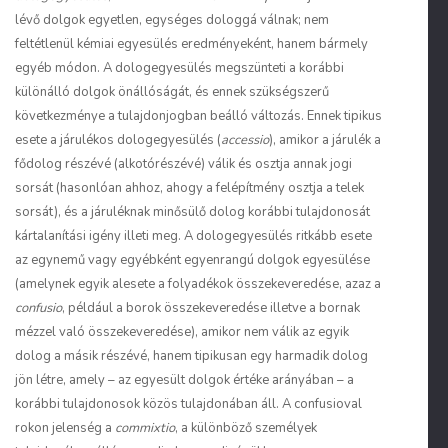
lévő dolgok egyetlen, egységes dologgá válnak; nem
feltétlenül kémiai egyesülés eredményeként, hanem bármely
egyéb módon. A dologegyesülés megszünteti a korábbi
különálló dolgok önállóságát, és ennek szükségszerű
következménye a tulajdonjogban beálló változás. Ennek tipikus
esete a járulékos dologegyesülés (
accessio
), amikor a járulék a
fődolog részévé (alkotórészévé) válik és osztja annak jogi
sorsát (hasonlóan ahhoz, ahogy a felépítmény osztja a telek
sorsát), és a járuléknak minősülő dolog korábbi tulajdonosát
kártalanítási igény illeti meg. A dologegyesülés ritkább esete
az egynemű vagy egyébként egyenrangú dolgok egyesülése
(amelynek egyik alesete a folyadékok összekeveredése, azaz a
confusio
, például a borok összekeveredése illetve a bornak
mézzel való összekeveredése), amikor nem válik az egyik
dolog a másik részévé, hanem tipikusan egy harmadik dolog
jön létre, amely – az egyesült dolgok értéke arányában – a
korábbi tulajdonosok közös tulajdonában áll. A confusioval
rokon jelenség a
commixtio
, a különböző személyek