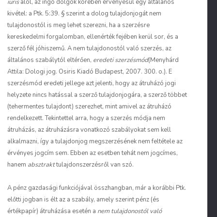
iuris
alól, az ingó dolgok körében érvényesül egy általános
kivétel: a Ptk. 5:39. § szerint a dolog tulajdonjogát nem
tulajdonostól is meg lehet szerezni, ha a szerzésre
kereskedelmi forgalomban, ellenérték fejében kerül sor, és a
szerző fél jóhiszemű. A nem tulajdonostól való szerzés, az
általános szabálytól eltérően,
eredeti szerzésmód
(Menyhárd
Attila: Dologi jog. Osiris Kiadó Budapest, 2007. 300. o.). E
szerzésmód eredeti jellege azt jelenti, hogy az átruházó jogi
helyzete nincs hatással a szerző tulajdonjogára, a szerző többet
(tehermentes tulajdont) szerezhet, mint amivel az átruházó
rendelkezett. Tekintettel arra, hogy a szerzés módja nem
átruházás, az átruházásra vonatkozó szabályokat sem kell
alkalmazni, így a tulajdonjog megszerzésének nem feltétele az
érvényes jogcím sem. Ebben az esetben tehát nem jogcímes,
hanem
absztrakt
tulajdonszerzésről van szó.
A pénz gazdasági funkciójával összhangban, már a korábbi Ptk.
előtti jogban is élt az a szabály, amely szerint pénz (és
értékpapír) átruházása esetén a
nem tulajdonostól való