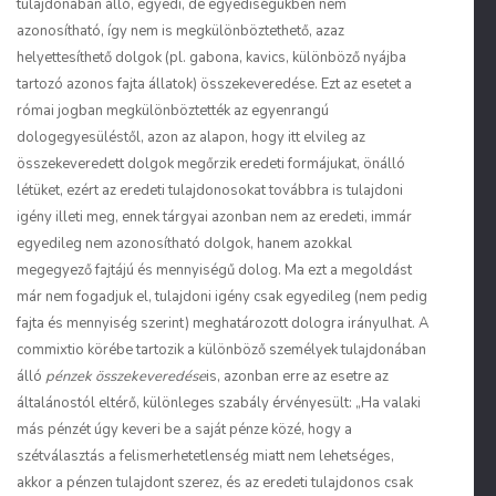
tulajdonában álló, egyedi, de egyediségükben nem
azonosítható, így nem is megkülönböztethető, azaz
helyettesíthető dolgok (pl. gabona, kavics, különböző nyájba
tartozó azonos fajta állatok) összekeveredése. Ezt az esetet a
római jogban megkülönböztették az egyenrangú
dologegyesüléstől, azon az alapon, hogy itt elvileg az
összekeveredett dolgok megőrzik eredeti formájukat, önálló
létüket, ezért az eredeti tulajdonosokat továbbra is tulajdoni
igény illeti meg, ennek tárgyai azonban nem az eredeti, immár
egyedileg nem azonosítható dolgok, hanem azokkal
megegyező fajtájú és mennyiségű dolog. Ma ezt a megoldást
már nem fogadjuk el, tulajdoni igény csak egyedileg (nem pedig
fajta és mennyiség szerint) meghatározott dologra irányulhat. A
commixtio körébe tartozik a különböző személyek tulajdonában
álló
pénzek összekeveredése
is, azonban erre az esetre az
általánostól eltérő, különleges szabály érvényesült: „Ha valaki
más pénzét úgy keveri be a saját pénze közé, hogy a
szétválasztás a felismerhetetlenség miatt nem lehetséges,
akkor a pénzen tulajdont szerez, és az eredeti tulajdonos csak