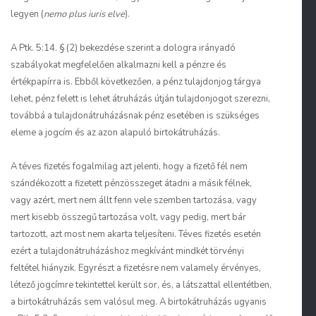
legyen (
nemo plus iuris elve
).
A Ptk. 5:14. § (2) bekezdése szerint a dologra irányadó
szabályokat megfelelően alkalmazni kell a pénzre és
értékpapírra is. Ebből következően, a pénz tulajdonjog tárgya
lehet, pénz felett is lehet átruházás útján tulajdonjogot szerezni,
továbbá a tulajdonátruházásnak pénz esetében is szükséges
eleme a jogcím és az azon alapuló birtokátruházás.
A téves fizetés fogalmilag azt jelenti, hogy a fizető fél nem
szándékozott a fizetett pénzösszeget átadni a másik félnek,
vagy azért, mert nem állt fenn vele szemben tartozása, vagy
mert kisebb összegű tartozása volt, vagy pedig, mert bár
tartozott, azt most nem akarta teljesíteni. Téves fizetés esetén
ezért a tulajdonátruházáshoz megkívánt mindkét törvényi
feltétel hiányzik. Egyrészt a fizetésre nem valamely érvényes,
létező jogcímre tekintettel került sor, és, a látszattal ellentétben,
a birtokátruházás sem valósul meg. A birtokátruházás ugyanis