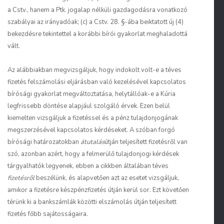
a Cstv., hanem a Ptk. jogalap nélküli gazdagodásra vonatkozó
szabályai az irányadóak; (c) a Cstv. 28. §-ába beiktatott új (4)
bekezdésre tekintettel a korábbi bírói gyakorlat meghaladottá
vált.
Az alábbiakban megvizsgáljuk, hogy indokolt volt-e a téves
fizetés felszámolási eljárásban való kezelésével kapcsolatos
bírósági gyakorlat megváltoztatása, helytállóak-e a Kúria
legfrissebb döntése alapjául szolgáló érvek. Ezen belül
kiemelten vizsgáljuk a fizetéssel és a pénz tulajdonjogának
megszerzésével kapcsolatos kérdéseket. A szóban forgó
bírósági határozatokban
átutalás
útján teljesített fizetésről van
szó, azonban azért, hogy a felmerülő tulajdonjogi kérdések
tárgyalhatók legyenek, ebben a cikkben általában téves
fizetésről
beszélünk, és alapvetően azt az esetet vizsgáljuk,
amikor a fizetésre készpénzfizetés útján kerül sor. Ezt követően
térünk ki a bankszámlák közötti elszámolás útján teljesített
fizetés főbb sajátosságaira.