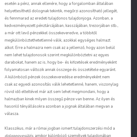
esetén a pénz, annak ellenére, hogy a forgalomban általában
helyettesíthető dolognak tekintik, megőrzi azonosítható jellegét,
és fennmarad az eredeti tulajdonos tulajdonjoga. Azonban, a
kedvezményezett pénztárcájában, kasszájában, trezorjában stb.,
a már ott levő pénzekkel összekeveredve, a többitől
megkülönböztethetetlenné válik, azokkal egységes halmazt
alkot. Erre a halmazra nem csak az a jellemző, hogy azon belül
nem lehet tulajdonosok szerint megkülönböztetni az egyes
darabokat, hanem az is, hogy be- és kifizetések eredményeként
folyamatosan változik annak összege és összetétele egyaránt.
A különböző pénzek összekeveredése eredményeként nem
csak az egyedi azonosítás válik lehetetlenné, hanem, viszonylag
rövid idő elteltével már azt sem lehet megmondani, hogy a
halmazban kinek milyen összegű pénze van benne. Az ilyen és
hasonló tényállásokra azonban a jognak általában megvan a
válasza.
Klasszikus, már a római jogban ismert tulajdonszerzési mód a
dologegyesülés
, amikor különböző személyek tulajdonában