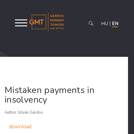
HU
EN
Mistaken payments in
insolvency
Author: István Gárdos
download