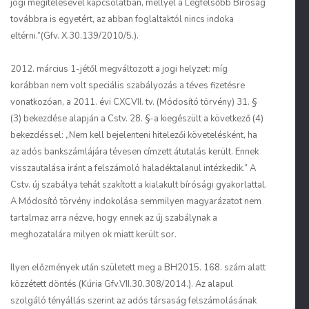
jogi megítélésével kapcsolatban, mellyel a Legfelsőbb Bíróság
továbbra is egyetért, az abban foglaltaktól nincs indoka
eltérni.”(Gfv. X.30.139/2010/5.).
2012. március 1-jétől megváltozott a jogi helyzet: míg
korábban nem volt speciális szabályozás a téves fizetésre
vonatkozóan, a 2011. évi CXCVII. tv. (Módosító törvény) 31. §
(3) bekezdése alapján a Cstv. 28. §-a kiegészült a következő (4)
bekezdéssel: „Nem kell bejelenteni hitelezői követelésként, ha
az adós bankszámlájára tévesen címzett átutalás került. Ennek
visszautalása iránt a felszámoló haladéktalanul intézkedik.” A
Cstv. új szabálya tehát szakított a kialakult bírósági gyakorlattal.
A Módosító törvény indokolása semmilyen magyarázatot nem
tartalmaz arra nézve, hogy ennek az új szabálynak a
meghozatalára milyen ok miatt került sor.
Ilyen előzmények után született meg a BH2015. 168. szám alatt
közzétett döntés (Kúria Gfv.VII.30.308/2014.). Az alapul
szolgáló tényállás szerint az adós társaság felszámolásának