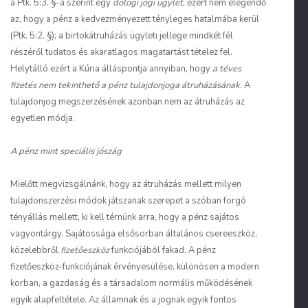
a Ptk. 5:3. §-a szerint egy
dologi jogi ügylet
, ezért nem elegendő
az, hogy a pénz a kedvezményezett tényleges hatalmába kerül
(Ptk. 5:2. §); a birtokátruházás ügyleti jellege mindkét fél
részéről tudatos és akaratlagos magatartást tételez fel.
Helytálló ezért a Kúria álláspontja annyiban, hogy
a téves
fizetés nem tekinthető a pénz tulajdonjoga átruházásának
. A
tulajdonjog megszerzésének azonban nem az átruházás az
egyetlen módja.
A pénz mint speciális jószág
Mielőtt megvizsgálnánk, hogy az átruházás mellett milyen
tulajdonszerzési módok játszanak szerepet a szóban forgó
tényállás mellett, ki kell térnünk arra, hogy a pénz sajátos
vagyontárgy. Sajátossága elsősorban általános csereeszköz,
közelebbről
fizetőeszköz
funkciójából fakad. A pénz
fizetőeszköz-funkciójának érvényesülése, különösen a modern
korban, a gazdaság és a társadalom normális működésének
egyik alapfeltétele. Az államnak és a jognak egyik fontos