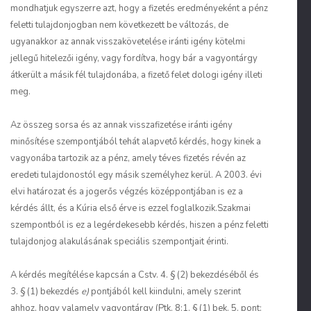
mondhatjuk egyszerre azt, hogy a fizetés eredményeként a pénz
feletti tulajdonjogban nem következett be változás, de
ugyanakkor az annak visszakövetelése iránti igény kötelmi
jellegű hitelezői igény, vagy fordítva, hogy bár a vagyontárgy
átkerült a másik fél tulajdonába, a fizető felet dologi igény illeti
meg.
Az összeg sorsa és az annak visszafizetése iránti igény
minősítése szempontjából tehát alapvető kérdés, hogy kinek a
vagyonába tartozik az a pénz, amely téves fizetés révén az
eredeti tulajdonostól egy másik személyhez kerül. A 2003. évi
elvi határozat és a jogerős végzés középpontjában is ez a
kérdés állt, és a Kúria első érve is ezzel foglalkozik.Szakmai
szempontból is ez a legérdekesebb kérdés, hiszen a pénz feletti
tulajdonjog alakulásának speciális szempontjait érinti.
A kérdés megítélése kapcsán a Cstv. 4. § (2) bekezdéséből és
3. § (1) bekezdés
e)
pontjából kell kiindulni, amely szerint
ahhoz, hogy valamely vagyontárgy (Ptk. 8:1. § (1) bek. 5. pont: