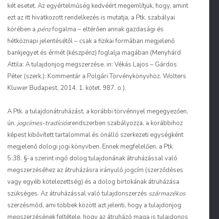
két esetet. Az egyértelműség kedvéért megemlítjük, hogy, amint
ezt az itt hivatkozott rendelkezés is mutatja, a Ptk. szabályai
körében a
pénz
fogalma – eltérően annak gazdasági és
hétköznapi jelentésétől – csak a fizikai formában megjelenő
bankjegyet és érmét (készpénz) foglalja magában (Menyhárd
Attila: A tulajdonjog megszerzése. in: Vékás Lajos – Gárdos
Péter (szerk.): Kommentár a Polgári Törvénykönyvhöz. Wolters
Kluwer Budapest, 2014. 1. kötet. 987. o.).
A Ptk. a tulajdonátruházást, a korábbi törvénnyel megegyezően,
ún.
jogcímes-tradíciós
rendszerben szabályozza, a korábbihoz
képest kibővített tartalommal és önálló szerkezeti egységként
megjelenő dologi jogi könyvben. Ennek megfelelően, a Ptk.
5:38. §-a szerint ingó dolog tulajdonának átruházással való
megszerzéséhez az átruházásra irányuló jogcím (szerződéses
vagy egyéb kötelezettség) és a dolog birtokának átruházása
szükséges. Az átruházással való tulajdonszerzés
származékos
szerzésmód, ami többek között azt jelenti, hogy a tulajdonjog
megszerzésének feltétele, hogy az átruházó maga is tulajdonos