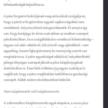
kötelezettségét teljesíthesse.
A pénz forgalmi funkciójának megvalósulását szolgálja az,
hogy a pénzt a forgalomban egyedi sajátosságokkal nem
rendelkező,
helyettesíthető dologként
kezelik. Ez annyira így
van, hogy bankjegy és érme csak abban az esetben szerepel
pénzfunkcióban, ha a szolgáltatására vonatkozó kötelezettség –
legyen szó akár vételárról, kölcsönről vagy ajándékról ‑ nem
egyedileg, hanem fajta (pénznem) és mennyiség szerint van
meghatározva. A pénz egyediséget nélkülöző, helyettesíthető
jellege lényeges szerepet játszik a pénz tulajdonjogának
alakulásában is. Ezen felül a tételes jog egyes szabályai is
segítik azt, hogy a pénz megfelelően betölthesse gazdasági
szerepét. Alább ezekre részletesebben kitérünk.
Nem tulajdonostól való tulajdonszerzés
A származékos tulajdonszerzés egyik alapelve, a
nemo plus