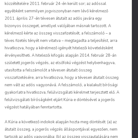
közzétételére 2011. február 24-én került sor; az adóssal
egyébként semmilyen jogviszonyban nem lévő kérelmező
2011. április 27-én tévesen átutalt az adós javára egy
bizonyos összeget, amellyel valójában másnak tartozott. A
kérelmező kérte az összeg visszafizetését, a felszámoló – a
téves fizetés tényét nem vitatva – megtagadta a teljesítést, arra
hivatkozva, hogy a kérelmező igényét hitelezői követelésként
érvényesítheti. A hitelezői kifogás alapján 2014. február 28-án
született jogerős végzés, az elsőfokú végzést helybenhagyva,
utasította a felszámolót a tévesen átutalt összeg
visszafizetésére, arra hivatkozva, hogy a tévesen átutalt összeg
nem vált az adós vagyonává. A felszámoló, a kialakult bírósági
gyakorlatra hivatkozva, felülvizsgálati kérelmet terjesztett elő. A
felülvizsgálati bíróságként eljárt Kúria e döntésével a jogerős
végzést hatályában fenntartotta.
A Kúria a következő indokok alapján hozta meg döntését: (a) az
átutalt összeg, a jogerős végzés álláspontjával egyezően, nem
tartozik az adós vagyonába; (b) az összeg visszautalására nem