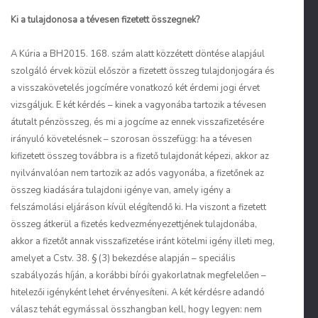
Ki a tulajdonosa a tévesen fizetett összegnek?
A Kúria a BH2015. 168. szám alatt közzétett döntése alapjául
szolgáló érvek közül először a fizetett összeg tulajdonjogára és
a visszakövetelés jogcímére vonatkozó két érdemi jogi érvet
vizsgáljuk. E két kérdés – kinek a vagyonába tartozik a tévesen
átutalt pénzösszeg, és mi a jogcíme az ennek visszafizetésére
irányuló követelésnek – szorosan összefügg: ha a tévesen
kifizetett összeg továbbra is a fizető tulajdonát képezi, akkor az
nyilvánvalóan nem tartozik az adós vagyonába, a fizetőnek az
összeg kiadására tulajdoni igénye van, amely igény a
felszámolási eljáráson kívül elégítendő ki. Ha viszont a fizetett
összeg átkerül a fizetés kedvezményezettjének tulajdonába,
akkor a fizetőt annak visszafizetése iránt kötelmi igény illeti meg,
amelyet a Cstv. 38. § (3) bekezdése alapján – speciális
szabályozás híján, a korábbi bírói gyakorlatnak megfelelően –
hitelezői igényként lehet érvényesíteni. A két kérdésre adandó
válasz tehát egymással összhangban kell, hogy legyen: nem