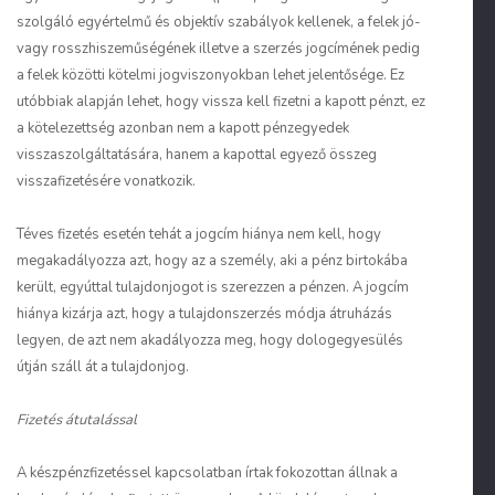
szolgáló egyértelmű és objektív szabályok kellenek, a felek jó-
vagy rosszhiszeműségének illetve a szerzés jogcímének pedig
a felek közötti kötelmi jogviszonyokban lehet jelentősége. Ez
utóbbiak alapján lehet, hogy vissza kell fizetni a kapott pénzt, ez
a kötelezettség azonban nem a kapott pénzegyedek
visszaszolgáltatására, hanem a kapottal egyező összeg
visszafizetésére vonatkozik.
Téves fizetés esetén tehát a jogcím hiánya nem kell, hogy
megakadályozza azt, hogy az a személy, aki a pénz birtokába
került, egyúttal tulajdonjogot is szerezzen a pénzen. A jogcím
hiánya kizárja azt, hogy a tulajdonszerzés módja átruházás
legyen, de azt nem akadályozza meg, hogy dologegyesülés
útján száll át a tulajdonjog.
Fizetés átutalással
A készpénzfizetéssel kapcsolatban írtak fokozottan állnak a