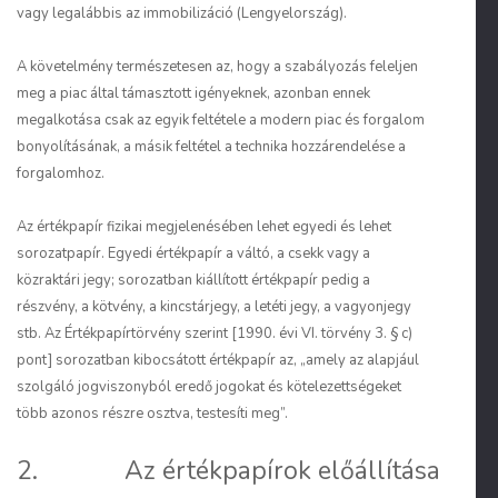
vagy legalábbis az immobilizáció (Lengyelország).
A követelmény természetesen az, hogy a szabályozás feleljen
meg a piac által támasztott igényeknek, azonban ennek
megalkotása csak az egyik feltétele a modern piac és forgalom
bonyolításának, a másik feltétel a technika hozzárendelése a
forgalomhoz.
Az értékpapír fizikai megjelenésében lehet egyedi és lehet
sorozatpapír. Egyedi értékpapír a váltó, a csekk vagy a
közraktári jegy; sorozatban kiállított értékpapír pedig a
részvény, a kötvény, a kincstárjegy, a letéti jegy, a vagyonjegy
stb. Az Értékpapírtörvény szerint [1990. évi VI. törvény 3. § c)
pont] sorozatban kibocsátott értékpapír az, „amely az alapjául
szolgáló jogviszonyból eredő jogokat és kötelezettségeket
több azonos részre osztva, testesíti meg”.
2. Az értékpapírok előállítása