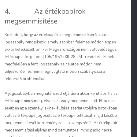
4. Az értékpapírok
megsemmisítése
Köztudott, hogy az értékpapírok megsemmisítéséről külön
jogszabály rendelkezik, amely azonban felemás módon éppen
akkor keletkezett, amikor Magyarországon nem volt valóságos
értékpapír-forgalom [105/1952 (XII. 28.) MT rendelet]. Ennek
megfelelően a fenti jogszabály sajnálatos módon nem
teljeskörűen és nem megnyugtató módon szabályozza a
felmerülő problémákat.
A jogszabályban meghatározott eljárásra akkor kerül sor, ha az
értékpapír nincs meg, elveszett vagy megsemmisült. Ebben az
esetben az a személy, akinek állítása szerint utoljára birtokában
volt az értékpapír jogosult az értékpapír letiltását, majd később
megsemmisítését kezdeményezni a közjegyzőnél. Az értékpapír
megsemmisítési eljárás mind bemutatóra, mind pedig névre