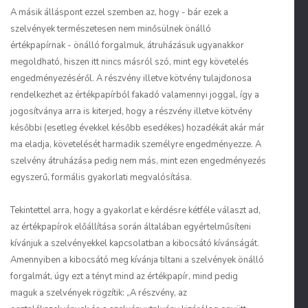
A másik álláspont ezzel szemben az, hogy - bár ezek a
szelvények természetesen nem minősülnek önálló
értékpapírnak - önálló forgalmuk, átruházásuk ugyanakkor
megoldható, hiszen itt nincs másról szó, mint egy követelés
engedményezéséről. A részvény illetve kötvény tulajdonosa
rendelkezhet az értékpapírból fakadó valamennyi joggal, így a
jogosítványa arra is kiterjed, hogy a részvény illetve kötvény
későbbi (esetleg évekkel később esedékes) hozadékát akár már
ma eladja, követelését harmadik személyre engedményezze. A
szelvény átruházása pedig nem más, mint ezen engedményezés
egyszerű, formális gyakorlati megvalósítása.
Tekintettel arra, hogy a gyakorlat e kérdésre kétféle választ ad,
az értékpapírok előállítása során általában egyértelműsíteni
kívánjuk a szelvényekkel kapcsolatban a kibocsátó kívánságát.
Amennyiben a kibocsátó meg kívánja tiltani a szelvények önálló
forgalmát, úgy ezt a tényt mind az értékpapír, mind pedig
maguk a szelvények rögzítik: „A részvény, az