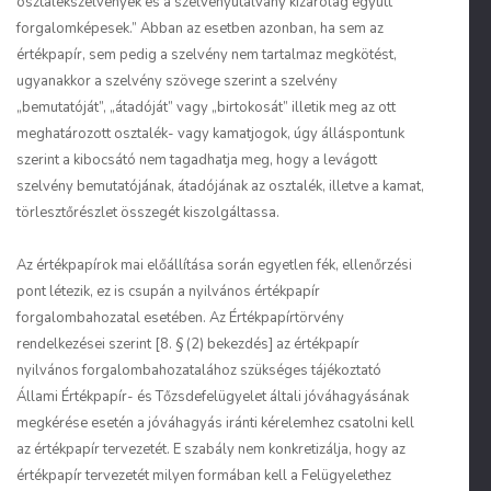
osztalékszelvények és a szelvényutalvány kizárólag együtt
forgalomképesek.” Abban az esetben azonban, ha sem az
értékpapír, sem pedig a szelvény nem tartalmaz megkötést,
ugyanakkor a szelvény szövege szerint a szelvény
„bemutatóját”, „átadóját” vagy „birtokosát” illetik meg az ott
meghatározott osztalék- vagy kamatjogok, úgy álláspontunk
szerint a kibocsátó nem tagadhatja meg, hogy a levágott
szelvény bemutatójának, átadójának az osztalék, illetve a kamat,
törlesztőrészlet összegét kiszolgáltassa.
Az értékpapírok mai előállítása során egyetlen fék, ellenőrzési
pont létezik, ez is csupán a nyilvános értékpapír
forgalombahozatal esetében. Az Értékpapírtörvény
rendelkezései szerint [8. § (2) bekezdés] az értékpapír
nyilvános forgalombahozatalához szükséges tájékoztató
Állami Értékpapír- és Tőzsdefelügyelet általi jóváhagyásának
megkérése esetén a jóváhagyás iránti kérelemhez csatolni kell
az értékpapír tervezetét. E szabály nem konkretizálja, hogy az
értékpapír tervezetét milyen formában kell a Felügyelethez