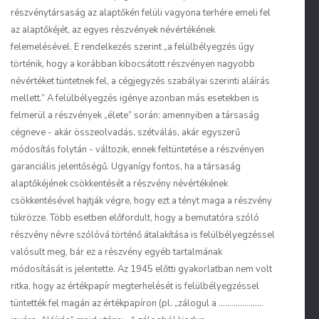
részvénytársaság az alaptőkén felüli vagyona terhére emeli fel
az alaptőkéjét, az egyes részvények névértékének
felemelésével. E rendelkezés szerint „a felülbélyegzés úgy
történik, hogy a korábban kibocsátott részvényen nagyobb
névértéket tüntetnek fel, a cégjegyzés szabályai szerinti aláírás
mellett.” A felülbélyegzés igénye azonban más esetekben is
felmerül a részvények „élete” során: amennyiben a társaság
cégneve - akár összeolvadás, szétválás, akár egyszerű
módosítás folytán - változik, ennek feltüntetése a részvényen
garanciális jelentőségű. Ugyanígy fontos, ha a társaság
alaptőkéjének csökkentését a részvény névértékének
csökkentésével hajtják végre, hogy ezt a tényt maga a részvény
tükrözze. Több esetben előfordult, hogy a bemutatóra szóló
részvény névre szólóvá történő átalakítása is felülbélyegzéssel
valósult meg, bár ez a részvény egyéb tartalmának
módosítását is jelentette. Az 1945 előtti gyakorlatban nem volt
ritka, hogy az értékpapír megterhelését is felülbélyegzéssel
tüntették fel magán az értékpapíron (pl. „zálogul a …………………