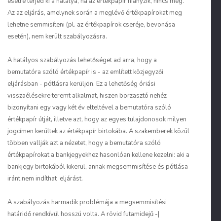
esetre terjed ki a hatálya, ha az értékpapír hiányzik, nincs meg.
Az az eljárás, amelynek során a meglévő értékpapírokat meg
lehetne semmisíteni (pl. az értékpapírok cseréje, bevonása
esetén), nem került szabályozásra.
A hatályos szabályozás lehetőséget ad arra, hogy a
bemutatóra szóló értékpapír is - az említett közjegyzői
eljárásban - pótlásra kerüljön. Ez a lehetőség óriási
visszaélésekre teremt alkalmat, hiszen borzasztó nehéz
bizonyítani egy vagy két év elteltével a bemutatóra szóló
értékpapír útját, illetve azt, hogy az egyes tulajdonosok milyen
jogcímen kerültek az értékpapír birtokába. A szakemberek közül
többen vallják azt a nézetet, hogy a bemutatóra szóló
értékpapírokat a bankjegyekhez hasonlóan kellene kezelni: aki a
bankjegy birtokából kikerül, annak megsemmisítése és pótlása
iránt nem indíthat eljárást.
A szabályozás harmadik problémája a megsemmisítési
határidő rendkívül hosszú volta. A rövid futamidejű -|