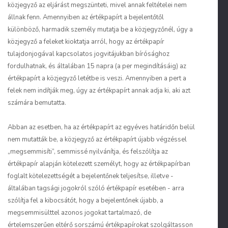
közjegyző az eljárást megszünteti, mivel annak feltételei nem
állnak fenn. Amennyiben az értékpapírt a bejelentőtől
különböző, harmadik személy mutatja be a közjegyzőnél, úgy a
közjegyző a feleket kioktatja arról, hogy az értékpapír
tulajdonjogával kapcsolatos jogvitájukban bírósághoz
fordulhatnak, és általában 15 napra (a per megindításáig) az
értékpapírt a közjegyző letétbe is veszi. Amennyiben a pert a
felek nem indítják meg, úgy az értékpapírt annak adja ki, aki azt
számára bemutatta.
Abban az esetben, ha az értékpapírt az egyéves határidőn belül
nem mutatták be, a közjegyző az értékpapírt újabb végzéssel
„megsemmisíti”, semmissé nyilvánítja, és felszólítja az
értékpapír alapján kötelezett személyt, hogy az értékpapírban
foglalt kötelezettségét a bejelentőnek teljesítse, illetve -
általában tagsági jogokról szóló értékpapír esetében - arra
szólítja fel a kibocsátót, hogy a bejelentőnek újabb, a
megsemmisülttel azonos jogokat tartalmazó, de
értelemszerűen eltérő sorszámú értékpapírokat szolgáltasson