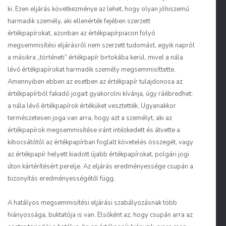
ki. Ezen eljárás következménye az lehet, hogy olyan jóhiszemű
harmadik személy, aki ellenérték fejében szerzett
értékpapírokat, azonban az értékpapírpiacon folyó
megsemmisítési eljárásról nem szerzett tudomást, egyik napról
a másikra „történeti” értékpapír birtokába kerül, mivel a nála
lévő értékpapírokat harmadik személy megsemmisíttette.
Amennyiben ebben az esetben az értékpapír tulajdonosa az
értékpapírból fakadó jogait gyakorolni kívánja, úgy ráébredhet:
a nála lévő értékpapírok értéküket vesztették. Ugyanakkor
természetesen joga van arra, hogy azt a személyt, aki az
értékpapírok megsemmisítése iránt intézkedett és átvette a
kibocsátótól az értékpapírban foglalt követelés összegét, vagy
az értékpapír helyett kiadott újabb értékpapírokat, polgári jogi
úton kártérítésért perelje. Az eljárás eredményessége csupán a
bizonyítás eredményességétől függ.
A hatályos megsemmisítési eljárási szabályozásnak több
hiányossága, buktatója is van. Elsőként az, hogy csupán arra az