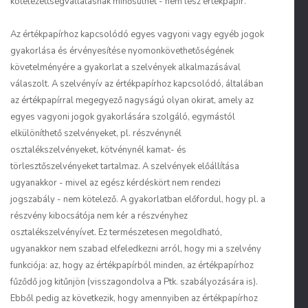
kötelezettségvállalásnak minősülhet - nem lesz értékpapír.
Az értékpapírhoz kapcsolódó egyes vagyoni vagy egyéb jogok
gyakorlása és érvényesítése nyomonkövethetőségének
követelményére a gyakorlat a szelvények alkalmazásával
válaszolt. A szelvényív az értékpapírhoz kapcsolódó, általában
az értékpapírral megegyező nagyságú olyan okirat, amely az
egyes vagyoni jogok gyakorlására szolgáló, egymástól
elkülöníthető szelvényeket, pl. részvénynél
osztalékszelvényeket, kötvénynél kamat- és
törlesztőszelvényeket tartalmaz. A szelvények előállítása
ugyanakkor - mivel az egész kérdéskört nem rendezi
jogszabály - nem kötelező. A gyakorlatban előfordul, hogy pl. a
részvény kibocsátója nem kér a részvényhez
osztalékszelvényívet. Ez természetesen megoldható,
ugyanakkor nem szabad elfeledkezni arról, hogy mi a szelvény
funkciója: az, hogy az értékpapírból minden, az értékpapírhoz
fűződő jog kitűnjön (visszagondolva a Ptk. szabályozására is).
Ebből pedig az következik, hogy amennyiben az értékpapírhoz