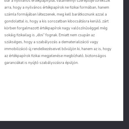
Bár a nyilvános értékpapírpiac valamennyi szereplője törekszik
arra, hogy a nyilvános értékpapírok ne fizikai formában, hanem
számla formájában létezzenek, meg kell barátkoznunk azzal a
gondolattal is, hogy a kis sorozatban kibocsátásra kerülő, zárt
körben forgalmazott értékpapírok nagy valószínűséggel még
sokáig fizikailag is „élni” fognak. Emiatt nem csupán az
szükséges, hogy a szabályozás a dematerializáció vagy
immobilizáció új rendelkezéseivel bővüljön ki, hanem az is, hogy
az értékpapírok fizikai megjelenése megbízható, biztonságos
garanciákat is nyújtó szabályozásra épüljön.