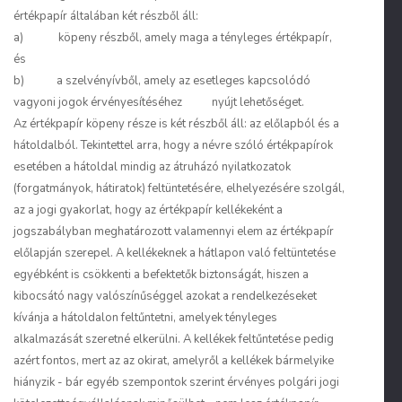
értékpapír általában két részből áll:
a) köpeny részből, amely maga a tényleges értékpapír,
és
b) a szelvényívből, amely az esetleges kapcsolódó
vagyoni jogok érvényesítéséhez nyújt lehetőséget.
Az értékpapír köpeny része is két részből áll: az előlapból és a
hátoldalból. Tekintettel arra, hogy a névre szóló értékpapírok
esetében a hátoldal mindig az átruházó nyilatkozatok
(forgatmányok, hátiratok) feltüntetésére, elhelyezésére szolgál,
az a jogi gyakorlat, hogy az értékpapír kellékeként a
jogszabályban meghatározott valamennyi elem az értékpapír
előlapján szerepel. A kellékeknek a hátlapon való feltüntetése
egyébként is csökkenti a befektetők biztonságát, hiszen a
kibocsátó nagy valószínűséggel azokat a rendelkezéseket
kívánja a hátoldalon feltűntetni, amelyek tényleges
alkalmazását szeretné elkerülni. A kellékek feltűntetése pedig
azért fontos, mert az az okirat, amelyről a kellékek bármelyike
hiányzik - bár egyéb szempontok szerint érvényes polgári jogi