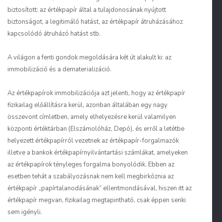
biztosított: az értékpapír által a tulajdonosának nyújtott
biztonságot, a legitimáló hatást, az értékpapír átruházásához
kapcsolódó átruházó hatást stb.
A világon a fenti gondok megoldására két út alakult ki: az
immobilizáció és a dematerializáció.
Az értékpapírok immobilizációja azt jelenti, hogy az értékpapír
fizikailag előállításra kerül, azonban általában egy nagy
összevont címletben, amely elhelyezésre kerül valamilyen
központi értéktárban (Elszámolóház, Depó), és erről a letétbe
helyezett értékpapírról vezetnek az értékpapír-forgalmazók
illetve a bankok értékpapírnyilvántartási számlákat, amelyeken
az értékpapírok tényleges forgalma bonyolódik. Ebben az
esetben tehát a szabályozásnak nem kell megbirkóznia az
értékpapír „papírtalanodásának” ellentmondásával, hiszen itt az
értékpapír megvan, fizikailag megtapintható, csak éppen senki
sem igényli.