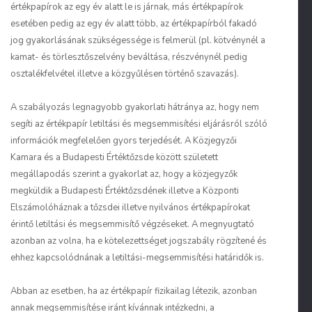
értékpapírok az egy év alatt le is járnak, más értékpapírok
esetében pedig az egy év alatt több, az értékpapírból fakadó
jog gyakorlásának szükségessége is felmerül (pl. kötvénynél a
kamat- és törlesztőszelvény beváltása, részvénynél pedig
osztalékfelvétel illetve a közgyűlésen történő szavazás).
A szabályozás legnagyobb gyakorlati hátránya az, hogy nem
segíti az értékpapír letiltási és megsemmisítési eljárásról szóló
információk megfelelően gyors terjedését. A Közjegyzői
Kamara és a Budapesti Értéktőzsde között született
megállapodás szerint a gyakorlat az, hogy a közjegyzők
megküldik a Budapesti Értéktőzsdének illetve a Központi
Elszámolóháznak a tőzsdei illetve nyilvános értékpapírokat
érintő letiltási és megsemmisítő végzéseket. A megnyugtató
azonban az volna, ha e kötelezettséget jogszabály rögzítené és
ehhez kapcsolódnának a letiltási-megsemmisítési határidők is.
Abban az esetben, ha az értékpapír fizikailag létezik, azonban
annak megsemmisítése iránt kívánnak intézkedni, a