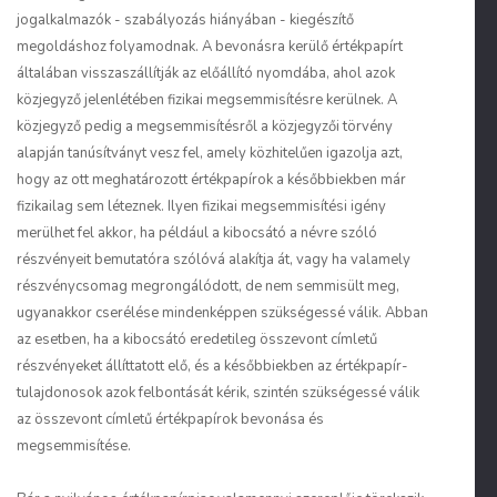
jogalkalmazók - szabályozás hiányában - kiegészítő
megoldáshoz folyamodnak. A bevonásra kerülő értékpapírt
általában visszaszállítják az előállító nyomdába, ahol azok
közjegyző jelenlétében fizikai megsemmisítésre kerülnek. A
közjegyző pedig a megsemmisítésről a közjegyzői törvény
alapján tanúsítványt vesz fel, amely közhitelűen igazolja azt,
hogy az ott meghatározott értékpapírok a későbbiekben már
fizikailag sem léteznek. Ilyen fizikai megsemmisítési igény
merülhet fel akkor, ha például a kibocsátó a névre szóló
részvényeit bemutatóra szólóvá alakítja át, vagy ha valamely
részvénycsomag megrongálódott, de nem semmisült meg,
ugyanakkor cserélése mindenképpen szükségessé válik. Abban
az esetben, ha a kibocsátó eredetileg összevont címletű
részvényeket állíttatott elő, és a későbbiekben az értékpapír-
tulajdonosok azok felbontását kérik, szintén szükségessé válik
az összevont címletű értékpapírok bevonása és
megsemmisítése.