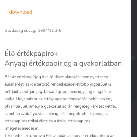
download
Gazdaság és Jog, 1994/11 3-6
Élő értékpapírok
Anyagi értékpapírjog a gyakorlatban
Bár az értékpapírjog önálló diszciplínaként nem nyert még
elismerést, az ide tartozó rendelkezéseket több jogterület is,
például a polgári jog, társasági jog, pénzügyi jog magáénak
vallja. Ugyanakkor az értékpapírjog témakörén belül van egy
olyan terület, amely a gyakorlat során rengeteg kérdést vet fel,
azonban szabályozása nem igazán megoldott: ez pedig az
értékpapírok fizikai élete és a fizikai értékpapírok
„megelevenedése”.
Tekintettel arra, hogy a Ptk. alapján a magyar értékpapírjog az