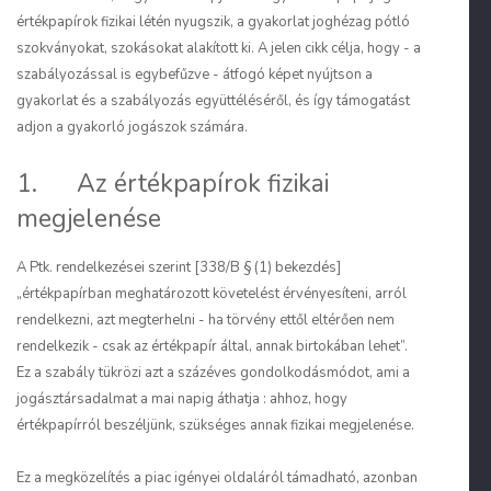
értékpapírok fizikai létén nyugszik, a gyakorlat joghézag pótló
szokványokat, szokásokat alakított ki. A jelen cikk célja, hogy - a
szabályozással is egybefűzve - átfogó képet nyújtson a
gyakorlat és a szabályozás együttéléséről, és így támogatást
adjon a gyakorló jogászok számára.
1. Az értékpapírok fizikai
megjelenése
A Ptk. rendelkezései szerint [338/B § (1) bekezdés]
„értékpapírban meghatározott követelést érvényesíteni, arról
rendelkezni, azt megterhelni - ha törvény ettől eltérően nem
rendelkezik - csak az értékpapír által, annak birtokában lehet”.
Ez a szabály tükrözi azt a százéves gondolkodásmódot, ami a
jogásztársadalmat a mai napig áthatja : ahhoz, hogy
értékpapírról beszéljünk, szükséges annak fizikai megjelenése.
Ez a megközelítés a piac igényei oldaláról támadható, azonban