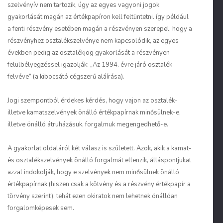
szelvényív nem tartozik, úgy az egyes vagyoni jogok
gyakorlását magán az értékpapíron kell feltüntetni. így például
a fenti részvény esetében magán a részvényen szerepel, hogy a
részvényhez osztalékszelvénye nem kapcsolódik, az egyes
években pedig az osztalékjog gyakorlását a részvényen
felülbélyegzéssel igazolják: „Az 1994. évre járó osztalék
felvéve” (a kibocsátó cégszerű aláírása).
Jogi szempontból érdekes kérdés, hogy vajon az osztalék-
illetve kamatszelvények önálló értékpapírnak minősülnek-e,
illetve önálló átruházásuk, forgalmuk megengedhető-e.
A gyakorlat oldaláról két válasz is született. Azok, akik a kamat-
és osztalékszelvények önálló forgalmát ellenzik, álláspontjukat
azzal indokolják, hogy e szelvények nem minősülnek önálló
értékpapírnak (hiszen csak a kötvény és a részvény értékpapír a
törvény szerint), tehát ezen okiratok nem lehetnek önállóan
forgalomképesek sem.