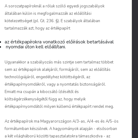
A sorozatpapíroknál a róluk szóló egyedi jogszabályok
általában külön is megfogalmazzák az előállítási
kötelezettséget (pl. Gt. 236. §). E szabályok általában
tartalmazzák azt, hogy az értékpapírt
az értékpapírokra vonatkozó előírások betartásával
nyomdai úton kell előállítani.
Ugyanakkor a szabályozás más szintje sem tartalmaz többet
sem az értékpapírok alakjáról, formájáról, sem az előállítás
technológiájáról, engedélyhez kötöttségéről, az
értékpapírnyomdákról, vagy a nyomtatás biztonságáról.
Emiatt ma csupán a kibocsátó ízlésétől és
költségérzékenységétől függ az, hogy melyik
értékpapírnyomdától milyen küllemű értékpapírt rendel meg.
Az értékpapírok ma Magyarországon A/3-as, A/4-es és A/5-ös
formátumban készülnek. A hagyományok alapján - elsősorban
a két világháború közötti tapasztalatokra támaszkodva - az