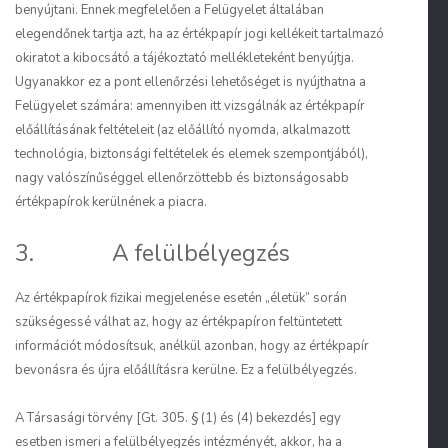
benyújtani. Ennek megfelelően a Felügyelet általában
elegendőnek tartja azt, ha az értékpapír jogi kellékeit tartalmazó
okiratot a kibocsátó a tájékoztató mellékleteként benyújtja.
Ugyanakkor ez a pont ellenőrzési lehetőséget is nyújthatna a
Felügyelet számára: amennyiben itt vizsgálnák az értékpapír
előállításának feltételeit (az előállító nyomda, alkalmazott
technológia, biztonsági feltételek és elemek szempontjából),
nagy valószínűséggel ellenőrzöttebb és biztonságosabb
értékpapírok kerülnének a piacra.
3. A felülbélyegzés
Az értékpapírok fizikai megjelenése esetén „életük” során
szükségessé válhat az, hogy az értékpapíron feltüntetett
információt módosítsuk, anélkül azonban, hogy az értékpapír
bevonásra és újra előállításra kerülne. Ez a felülbélyegzés.
A Társasági törvény [Gt. 305. § (1) és (4) bekezdés] egy
esetben ismeri a felülbélyegzés intézményét, akkor, ha a