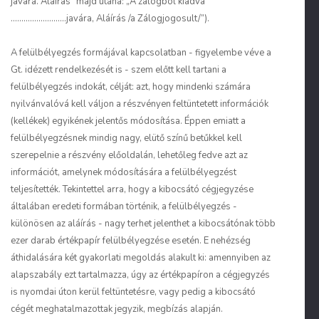
javára. Aláírás” majd utána: „A zálogból kiadva
……………………..javára, Aláírás /a Zálogjogosult/”).
A felülbélyegzés formájával kapcsolatban - figyelembe véve a
Gt. idézett rendelkezését is - szem előtt kell tartani a
felülbélyegzés indokát, célját: azt, hogy mindenki számára
nyilvánvalóvá kell váljon a részvényen feltüntetett információk
(kellékek) egyikének jelentős módosítása. Éppen emiatt a
felülbélyegzésnek mindig nagy, elütő színű betűkkel kell
szerepelnie a részvény előoldalán, lehetőleg fedve azt az
információt, amelynek módosítására a felülbélyegzést
teljesítették. Tekintettel arra, hogy a kibocsátó cégjegyzése
általában eredeti formában történik, a felülbélyegzés -
különösen az aláírás - nagy terhet jelenthet a kibocsátónak több
ezer darab értékpapír felülbélyegzése esetén. E nehézség
áthidalására két gyakorlati megoldás alakult ki: amennyiben az
alapszabály ezt tartalmazza, úgy az értékpapíron a cégjegyzés
is nyomdai úton kerül feltüntetésre, vagy pedig a kibocsátó
cégét meghatalmazottak jegyzik, megbízás alapján.