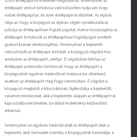
szóló értékpapírok esetében megindulhat, amennyiben az
értékpapír utolsó birtokosa valószínűsíteni tudja azt, hogy
voltak értékpapírjai, és ezen értékpapírok eltűntek. Az eljárás
célja az, hogy a közjegyző az eljárás végén nyilatkozatával
pótolja az értékpapírban foglalt jogokat, illetve hozzásegítse az
értékpapír birtokosát az értékpapírban foglaltjogok ismételt
gyakorlásának lehetőségéhez. Amennyiben a bejelentő
valószínűsíti az értékpapír birtokát, a közjegyző végzést hoz,
amelyben az értékpapírt „letiltja”. E végzésben felhívja az
értékpapír potenciális birtokosát, hogy az értékpapírt a
közjegyzőnél egyéves határidővel mutassa be, ellenkező
esetben az értékpapírt meg fogja semmisíteni. E végzést a
közjegyző megküldi a kibocsátónak, tájékoztatja a bejelentőt,
valamint mindazokat, akik a bejelentés alapján az értékpapírral
kapcsolatba kerülhettek, továbbá hirdetményi kézbesítést
alkalmaz.
Amennyiben az egyéves határidő alatt az értékpapírt akár a
bejelentő, akár harmadik személy a közjegyzőnél bemutatja, a