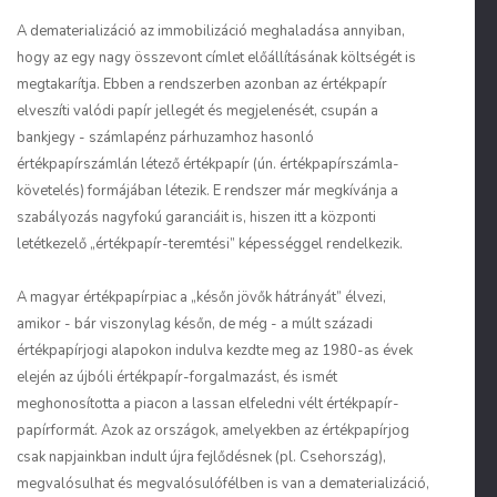
A dematerializáció az immobilizáció meghaladása annyiban,
hogy az egy nagy összevont címlet előállításának költségét is
megtakarítja. Ebben a rendszerben azonban az értékpapír
elveszíti valódi papír jellegét és megjelenését, csupán a
bankjegy - számlapénz párhuzamhoz hasonló
értékpapírszámlán létező értékpapír (ún. értékpapírszámla-
követelés) formájában létezik. E rendszer már megkívánja a
szabályozás nagyfokú garanciáit is, hiszen itt a központi
letétkezelő „értékpapír-teremtési” képességgel rendelkezik.
A magyar értékpapírpiac a „későn jövők hátrányát” élvezi,
amikor - bár viszonylag későn, de még - a múlt századi
értékpapírjogi alapokon indulva kezdte meg az 1980-as évek
elején az újbóli értékpapír-forgalmazást, és ismét
meghonosította a piacon a lassan elfeledni vélt értékpapír-
papírformát. Azok az országok, amelyekben az értékpapírjog
csak napjainkban indult újra fejlődésnek (pl. Csehország),
megvalósulhat és megvalósulófélben is van a dematerializáció,