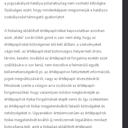
a jogszabályok hatálya pillanatnyilag nem vonható kétségbe.
Szükséges ezért, hogy mindenképpen megismerjük a hatályos
szabályozást támogató gyakorlatot.
A fizikailag előállított értékpapírokkal kapcsolatban azonban
azok „élete” során több gond is van: nem elég, hogy az
értékpapírokat költségesen elő kell állítani, a szelvényeket
vágni kell, az értékpapírokat biztonságos helyen kell őrizni,
tárolni, kezelni, továbbá az értékpapírok forgalma esetén azok
szállítására is sor kerül, nem beszélve a felmerülő egyéb
kellemetlenségekről pl. az értékpapíron feltüntetett információk,
jogok megváltozásáról, vagy az értékpapír elvesztéséről.
Mindezek szerte a világon arra ösztönzik az értékpapír-
forgalmazókat, hogy valamilyen módon megkíséreljék az
értékpapírok fizikai forgalmának elejét venni és így csökkenteni
az értékpapírok fizikai megjelenéséből fakadó költségeket és
nehézségeket is. Ugyanakkor értelemszerűen az értékpapírok
fizikai megjelenését kiváltó új rendszernek legalábbis mindazt
biztosítania kell, amit a fizikailag előállított értékpapír