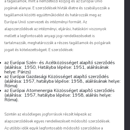
a tagállamok, mint a nemzetközi közjog és az Európai Unió
jogának alanyai. E szerződések hívták életre és szabályozzák a
tagállamok közötti együttműködést és határozzák meg az
Európai Unió szervezeti és intézményi formáit. Az
alapszerződések az intézményi, eljárási, hatásköri viszonyok
mellett a legfontosabb anyagi jogi rendelkezéseket is
tartalmazzák, meghatározzák a részes tagállamok és polgáraik
jogait és kötelezettségeit. E szerződések:
az Európai Szén- és Acélközösséget alapító szerződés
(aláírása: 1950, Hatályba lépése: 1951, aláírásának
helye: Párizs)
az Európai Gazdasági Közösséget alapító szerződés
(aláírása: 1957, hatályba lépése: 1958., aláírásának helye:
Róma)
az Európai Atomenergia Közösséget alapító szerződés
(aláírása: 1957, hatályba lépése: 1958, aláírás helye:
Róma).
Szintén az elsődleges jogforrások részét képezik az
alapszerződések egyes rendelkezéseit módosító szerződések.
Az utóbbi idők egyik legfontosabb módosító szerződése a