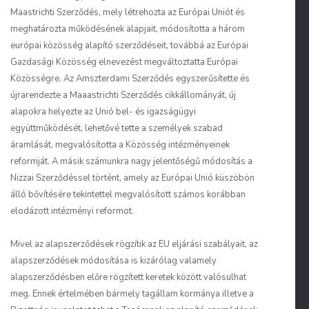
Maastrichti Szerződés, mely létrehozta az Európai Uniót és
meghatározta működésének alapjait, módosította a három
európai közösség alapító szerződéseit, továbbá az Európai
Gazdasági Közösség elnevezést megváltoztatta Európai
Közösségre. Az Amszterdami Szerződés egyszerűsítette és
újrarendezte a Maaastrichti Szerződés cikkállományát, új
alapokra helyezte az Unió bel- és igazságügyi
együttműködését, lehetővé tette a személyek szabad
áramlását, megvalósította a Közösség intézményeinek
reformját. A másik számunkra nagy jelentőségű módosítás a
Nizzai Szerződéssel történt, amely az Európai Unió küszöbön
álló bővítésére tekintettel megvalósított számos korábban
elodázott intézményi reformot.
Mivel az alapszerződések rögzítik az EU eljárási szabályait, az
alapszerződések módosítása is kizárólag valamely
alapszerződésben előre rögzített keretek között valósulhat
meg. Ennek értelmében bármely tagállam kormánya illetve a