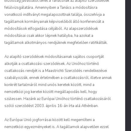
Bizottság javaslatot tehet a Tanácsnak az alapító szerződések
felülvizsgálatára. Amennyiben a Tanács a módosításra
vonatkozó indítványt megalapozottnak találja, összehívja a
tagállamok kormányainak képviselőiből álló konferenciát a
módosítások elfogadása céljából. Az alapszerződések
módosításai csak akkor lépnek hatályba, ha azokat a
tagállamok alkotmányos rendjüknek megfelelően ratifikálták.
Az alapító szerződések módosításainak sajátos csoportját
alkotják a csatlakozási szerződések. Az Unióhoz történő
csatlakozás rendjét is a Maastrichti Szerződés rendelkezései
szabályozzák, ennek értelmében a csatlakozásról, illetve annak
konkrét tartalmáról mind uniós keretek között, mind a
nemzetközi jog keretei között megállapodás kell, hogy
szülessen. Hazánk az Európai Unióhoz történő csatlakozásáról
szóló szerződést 2003. április 16-án írta alá Athénban.
Az Európai Unió jogforrásai között kell megemlíteni a
nemzetközi egyezményeket is. A tagállamok alapvetően ezzel