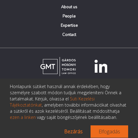
About us
People
Expertise
Contact
Honlapunk sütiket használ annak érdekében, hogy
© Copyright Gárdos Mosonyi Tomori Ügyvédi Iroda
személyre szabott módon tudjuk megjeleníteni Önnek a
postmaster@gmtlegal.hu
tartalmakat. Kérjük, olvassa el
Süti Kezelési
Tájékoztatónkat
, amelyben további információkat olvashat
Data privacy notice
a sütikről és azok kezeléséről. Beállításait módosíthatja
ezen a linken
vagy saját böngészőjének beállításaiban.
Bezárás
Elfogadás
Made the page:
Pentacom