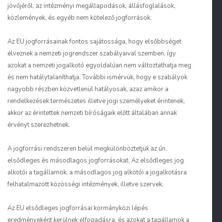
jövőjéről, az intézményi megállapodások, állásfoglalások,
közlemények, és egyéb nem kötelező jogforrások.
Az EU jogforrásainak fontos sajátossága, hogy elsőbbséget
élveznek a nemzeti jogrendszer szabályaival szemben, így
azokat a nemzeti jogalkotó egyoldalúan nem változtathatja meg
és nem hatálytalaníthatja. További ismérvük, hogy e szabályok
nagyobb részben közvetlenül hatályosak, azaz amikor a
rendelkezések természetes illetve jogi személyeket érintenek,
akkor az érintettek nemzeti bíróságaik előtt általában annak
érvényt szerezhetnek.
A jogforrási rendszeren belül megkülönböztetjük az ún.
elsődleges és másodlagos jogforrásokat. Az elsődleges jog
alkotói a tagállamok, a másodlagos jog alkotói a jogalkotásra
felhatalmazott közösségi intézmények, illetve szervek.
Az EU elsődleges jogforrásai kormányközi lépés
eredményeként kerülnek elfogadásra, és azokat a tagállamok a