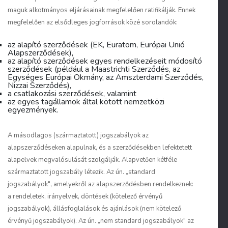
maguk alkotmányos eljárásainak megfelelően ratifikálják. Ennek
megfelelően az elsődleges jogforrások közé sorolandók:
az alapító szerződések (EK, Euratom, Európai Unió
Alapszerződések),
az alapító szerződések egyes rendelkezéseit módosító
szerződések (például a Maastrichti Szerződés, az
Egységes Európai Okmány, az Amszterdami Szerződés,
Nizzai Szerződés),
a csatlakozási szerződések, valamint
az egyes tagállamok által kötött nemzetközi
egyezmények.
A másodlagos (származtatott) jogszabályok az
alapszerződéseken alapulnak, és a szerződésekben lefektetett
alapelvek megvalósulását szolgálják. Alapvetően kétféle
származtatott jogszabály létezik. Az ún. „standard
jogszabályok", amelyekről az alapszerződésben rendelkeznek:
a rendeletek, irányelvek, döntések (kötelező érvényű
jogszabályok), állásfoglalások és ajánlások (nem kötelező
érvényű jogszabályok). Az ún. „nem standard jogszabályok" az