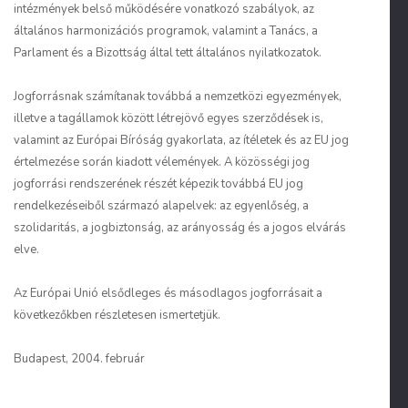
intézmények belső működésére vonatkozó szabályok, az
általános harmonizációs programok, valamint a Tanács, a
Parlament és a Bizottság által tett általános nyilatkozatok.
Jogforrásnak számítanak továbbá a nemzetközi egyezmények,
illetve a tagállamok között létrejövő egyes szerződések is,
valamint az Európai Bíróság gyakorlata, az ítéletek és az EU jog
értelmezése során kiadott vélemények. A közösségi jog
jogforrási rendszerének részét képezik továbbá EU jog
rendelkezéseiből származó alapelvek: az egyenlőség, a
szolidaritás, a jogbiztonság, az arányosság és a jogos elvárás
elve.
Az Európai Unió elsődleges és másodlagos jogforrásait a
következőkben részletesen ismertetjük.
Budapest, 2004. február