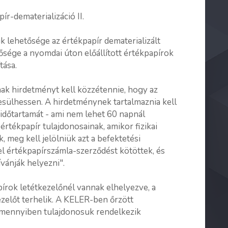
ír-dematerializáció II.
k lehetősége az értékpapír dematerializált
ősége a nyomdai úton előállított értékpapírok
tása.
ónak hirdetményt kell közzétennie, hogy az
tesülhessen. A hirdetménynek tartalmaznia kell
 időtartamát - ami nem lehet 60 napnál
 értékpapír tulajdonosainak, amikor fizikai
k, meg kell jelölniük azt a befektetési
el értékpapírszámla-szerződést kötöttek, és
ívánják helyezni".
írok letétkezelőnél vannak elhelyezve, a
ezelőt terhelik. A KELER-ben őrzött
amennyiben tulajdonosuk rendelkezik