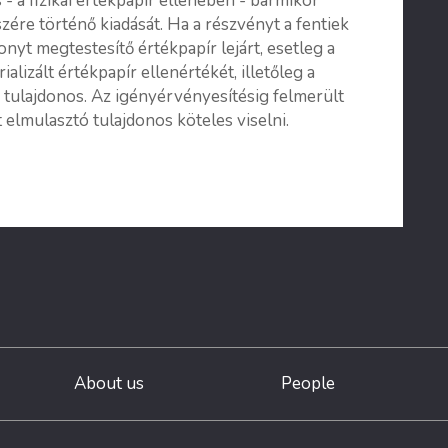
- a fizikai értékpapír ellenében - bármikor
szére történő kiadását. Ha a részvényt a fentiek
onyt megtestesítő értékpapír lejárt, esetleg a
alizált értékpapír ellenértékét, illetőleg a
a tulajdonos. Az igényérvényesítésig felmerült
 elmulasztó tulajdonos köteles viselni.
About us
People