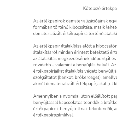
Kötelező értékpap
Az értékpapírok dematerializációjának egyi
formában történő kibocsátása, másik lehet
dematerializált értékpapírrá történő átalakí
Az értékpapír átalakítása előtt a kibocsát
átalakításról minden érintett befektető ér
az átalakítás megkezdésének időpontját és
rövidebb -, valamint a benyújtás helyét. Az
értékpapírjaikat átalakítás végett benyújtjá
szolgáltatót (bankot, brókercéget), amelly
akinél dematerializált értékpapírjaikat „el k
Amennyiben a nyomdai úton előállított pap
benyújtással kapcsolatos teendők a letétk
értékpapírok benyújtottnak tekintendők, 
értékpapírszámlával.