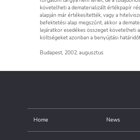
forgalom tárgya nem lehet, de a tulajdonos 
követelheti a dematerializált értékpapír ré
alapján már értékesítették, vagy a hitelvisz
befektetési alap megszűnt, akkor a demateri
lejáratkor esedékes összeget követelheti 
költségeket azonban a benyújtási határidőt
Budapest, 2002. augusztus
Home
News