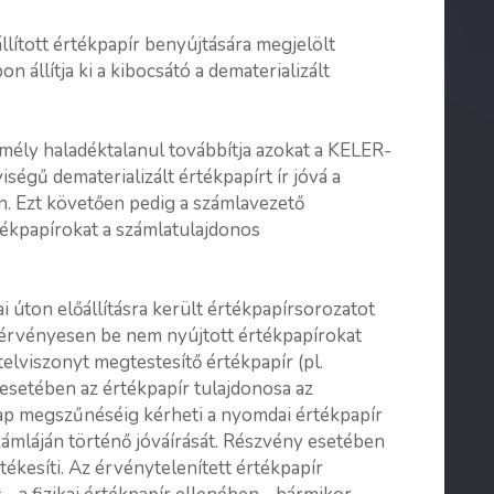
llított értékpapír benyújtására megjelölt
 állítja ki a kibocsátó a dematerializált
mély haladéktalanul továbbítja azokat a KELER-
égű dematerializált értékpapírt ír jóvá a
n. Ezt követően pedig a számlavezető
rtékpapírokat a számlatulajdonos
i úton előállításra került értékpapír­sorozatot
a érvényesen be nem nyújtott értékpapírokat
telviszonyt megtestesítő értékpapír (pl.
y esetében az értékpapír tulajdonosa az
 alap megszűnéséig kérheti a nyomdai értékpapír
számláján történő jóváírását. Részvény esetében
rtékesíti. Az érvénytelenített értékpapír