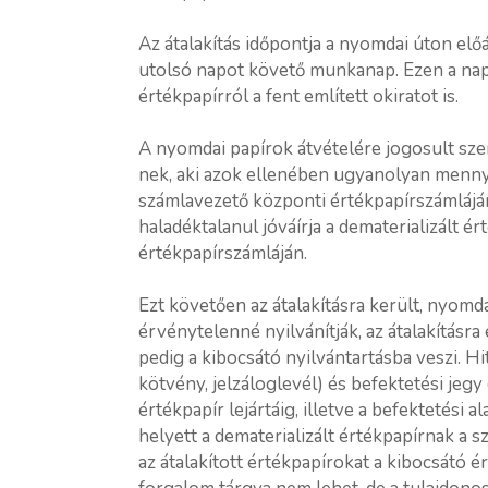
Az átalakítás időpontja a nyomdai úton előá
utolsó napot követő munkanap. Ezen a napon
értékpapírról a fent említett okiratot is.
A nyomdai papírok átvételére jogosult sze
nek, aki azok ellenében ugyanolyan mennyis
számlavezető központi értékpapírszámlájá
haladéktalanul jóváírja a dematerializált é
értékpapírszámláján.
Ezt követően az átalakításra került, nyomda
érvénytelenné nyilvánítják, az átalakításr
pedig a kibocsátó nyilvántartásba veszi. Hi
kötvény, jelzáloglevél) és befektetési jeg
értékpapír lejártáig, illetve a befektetési
helyett a dematerializált értékpapírnak a 
az átalakított értékpapírokat a kibocsátó é