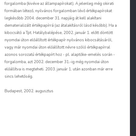
forgalomba (kivéve az állampapírokat). A jelenleg még okirati
formában létező, nyilvános forgalomban lévő értékpapírokat
legkésőbb 2004. december 31. napjáig át kell alakítani
dematerializált értékpapírrá (az átalakításról lásd később). Ha a
kibocsátó a Tpt. Hatálybalépése, 2002. január 1. előtt döntött
nyomdai úton előállított értékpapír nyilvános kibocsátásáról,
vagy már nyomdai úton előállított névre szóló értékpapírral
azonos sorozatú értékpapírt hoz - pl. alaptőke-emelés során -
forgalomba, azt 2002. december 31.-ig még nyomdai úton
előállítva is megteheti. 2003. január 1. után azonban már erre
sincs lehetőség.
Budapest, 2002. augusztus