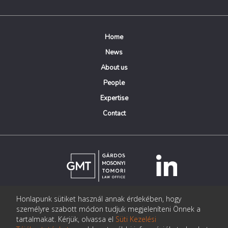
Home
News
About us
People
Expertise
Contact
Honlapunk sütiket használ annak érdekében, hogy
© Copyright Gárdos Mosonyi Tomori Ügyvédi Iroda
személyre szabott módon tudjuk megjeleníteni Önnek a
postmaster@gmtlegal.hu
tartalmakat. Kérjük, olvassa el
Süti Kezelési