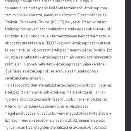
értékpapír előállítása során a kibocsátó kiállít egy, a
dematerializált értékpapír kellékeit tartalmazó, értékpapírnak
nem minősülő okiratot, amelyet a Központi Elszámolóház és
Értéktár (Budapest) Rt.-nél (KELER) helyez el. Ez az okirat az
értékpapírok egyedi azonosításához szükséges kellékeket - pl.:
sorszám, tulajdonos neve - természetesen nem tartalmazza. A
kibocsátó utasítására a KELER központi értékpapírszámlát nyit
és azon a teljes kibocsátott értékpapír mennyiséget jóváírja. Ezt
követően a befektetők értékpapírszámláit vezető számlavezetők
számláján, illetve a befektetők értékpapírszámláján kerülnek
jóváírásra az értékpapírok, és erről a számlatulajdonos
befektetőket is értesítik.
Ha a kibocsátó dematerializált értékpapírt bocsátott ki (vagy az
értékpapírt dematerializált értékpapírrá alakította át), annak
nyomdai úton történő előállításáról utóbb nem rendelkezhet.
A terrorizmus elleni küzdelemről és a pénzmosás
megakadályozásáról szóló törvény megalkotása hívta életre a
Tpt. azon rendelkezését, mely szerint 2002. január elsejétől
nyilvánosan kizárólag dematerializált értékpapírok hozhatók