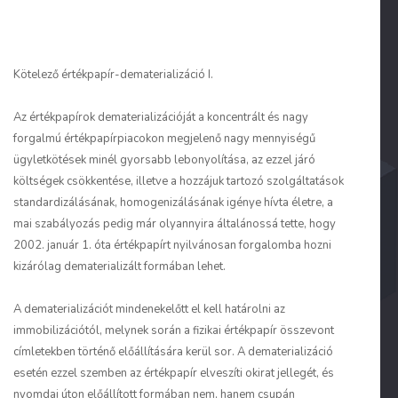
Kötelező értékpapír-dematerializáció I.
Az értékpapírok dematerializációját a koncentrált és nagy
forgalmú értékpapírpiacokon megjelenő nagy mennyiségű
ügyletkötések minél gyorsabb lebonyolítása, az ezzel járó
költségek csökkentése, illetve a hozzájuk tartozó szolgáltatások
standardizálásának, homogenizálásának igénye hívta életre, a
mai szabályozás pedig már olyannyira általánossá tette, hogy
2002. január 1. óta értékpapírt nyilvánosan forgalomba hozni
kizárólag dematerializált formában lehet.
A dematerializációt mindenekelőtt el kell határolni az
immobilizációtól, melynek során a fizikai értékpapír összevont
címletekben történő előállítására kerül sor. A dematerializáció
esetén ezzel szemben az értékpapír elveszíti okirat jellegét, és
nyomdai úton előállított formában nem, hanem csupán