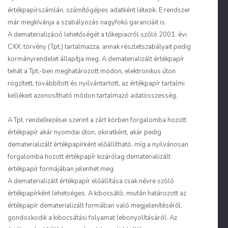
értékpapírszámlán, számítógépes adatként létezik. E rendszer
már megkívánja a szabályozás nagyfokú garanciáit is.
A dematerializáció lehetőségét a tőkepiacról szóló 2001. évi
CXX. törvény (Tpt.) tartalmazza, annak részletszabályait pedig
kormányrendelet állapítja meg. A dematerializált értékpapír
tehát a Tpt.-ben meghatározott módon, elektronikus úton
rögzített, továbbított és nyilvántartott, az értékpapír tartalmi
kellékeit azonosítható módon tartalmazó adatösszesség.
A Tpt. rendelkezései szerint a zárt körben forgalomba hozott
értékpapír akár nyomdai úton, okiratként, akár pedig
dematerializált értékpapírként előállítható, míg a nyilvánosan
forgalomba hozott értékpapír kizárólag dematerializált
értékpapír formájában jelenhet meg.
A dematerializált értékpapír előállítása csak névre szóló
értékpapírként lehetséges. A kibocsátó, miután határozott az
értékpapír dematerializált formában való megjelenítéséről,
gondoskodik a kibocsátási folyamat lebonyolításáról. Az