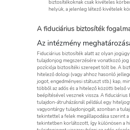
biztosítékoknak csak kivételes körben,
helyük, a jelenleg létező kivételek k
A fiduciárius biztosíték fogalm
Az intézmény meghatározás
Fiduciárius biztosíték alatt az olyan jogüg
tulajdonjog megszerzésére vonatkozó jog (o
pozíciója biztosítéki szerepet tölt be. A bi
hitelező dologi (vagy ahhoz hasonló jelleg
jogot, engedményesi státuszt stb.) kap, min
többől az adós és a hitelező közötti belső
beépítésével vesznek vissza. A fiduciárius 
tulajdon-átruházásnál például egy hiteljog
vagyontárgy tulajdonjogát, azonban a tulaj
tekintettel a felek megállapodása szerint a
tekintetben korlátozott, így különösen a hi