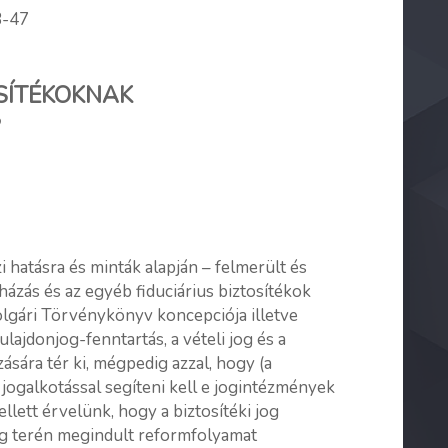
3-47
OSÍTÉKOKNAK
?
 hatásra és minták alapján – felmerült és
ruházás és az egyéb fiduciárius biztosítékok
olgári Törvénykönyv koncepciója illetve
lajdonjog-fenntartás, a vételi jog és a
zására tér ki, mégpedig azzal, hogy (a
 jogalkotással segíteni kell e jogintézmények
ellett érvelünk, hogy a biztosítéki jog
og terén megindult reformfolyamat