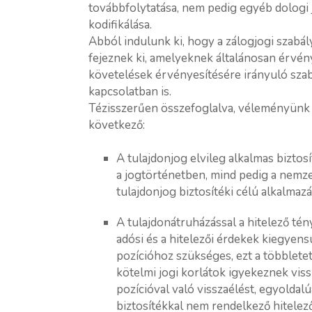
továbbfolytatása, nem pedig egyéb dologi 
kodifikálása.
Abból indulunk ki, hogy a zálogjogi szabá
fejeznek ki, amelyeknek általánosan érvény
követelések érvényesítésére irányuló szabá
kapcsolatban is.
Tézisszerűen összefoglalva, véleményünk –
következő:
A tulajdonjog elvileg alkalmas biztosí
a jogtörténetben, mind pedig a nemz
tulajdonjog biztosítéki célú alkalma
A tulajdonátruházással a hitelező tén
adósi és a hitelezői érdekek kiegyens
pozícióhoz szükséges, ezt a többlete
kötelmi jogi korlátok igyekeznek viss
pozícióval való visszaélést, egyoldal
biztosítékkal nem rendelkező hitelez