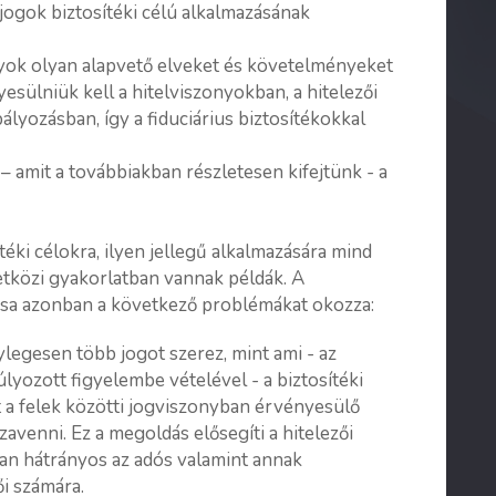
jogok biztosítéki célú alkalmazásának
lyok olyan alapvető elveket és követelményeket
esülniük kell a hitelviszonyokban, a hitelezői
lyozásban, így a fiduciárius biztosítékokkal
 amit a továbbiakban részletesen kifejtünk - a
téki célokra, ilyen jellegű alkalmazására mind
etközi gyakorlatban vannak példák. A
zása azonban a következő problémákat okozza:
ylegesen több jogot szerez, mint ami - az
úlyozott figyelembe vételével - a biztosítéki
t a felek közötti jogviszonyban érvényesülő
zavenni. Ez a megoldás elősegíti a hitelezői
úan hátrányos az adós valamint annak
ői számára.