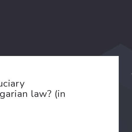
uciary
garian law? (in