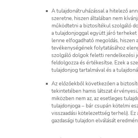
A tulajdonátruházással a hitelező ann
szeretne, hiszen általában nem kívánja
működtetni a biztosítékul szolgáló d
a tulajdonjoggal együtt járó terheke
lenne elfogadható megoldás, hiszen a
tevékenységének folytatásához eleng
szolgáló dolgok feletti rendelkezési j
feldolgozza és értékesítse. Ezek a 
tulajdonjog tartalmával és a tulajdo
Az előzőekből következően a biztosít
tekintetében hamis látszat érvényesül
miközben nem az, az esetleges tulajd
tulajdonjoga – bár csupán kötelmi esz
visszaadási kötelezettség terheli). Ez
gazdasági tulajdon elválását eredmén