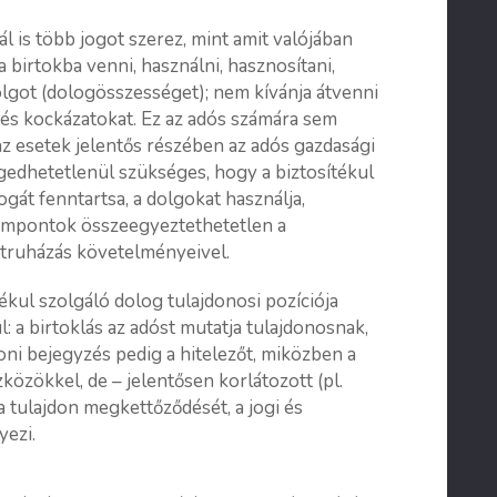
ál is több jogot szerez, mint amit valójában
 birtokba venni, használni, hasznosítani,
olgot (dologösszességet); nem kívánja átvenni
t és kockázatokat. Ez az adós számára sem
z esetek jelentős részében az adós gazdasági
edhetetlenül szükséges, hogy a biztosítékul
ogát fenntartsa, a dolgokat használja,
szempontok összeegyeztethetetlen a
nátruházás követelményeivel.
ékul szolgáló dolog tulajdonosi pozíciója
: a birtoklás az adóst mutatja tulajdonosnak,
oni bejegyzés pedig a hitelezőt, miközben a
közökkel, de – jelentősen korlátozott (pl.
 a tulajdon megkettőződését, a jogi és
yezi.