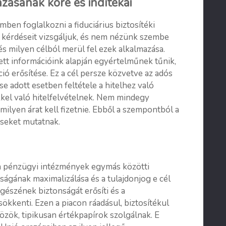
azásának köre és indítékai
en foglalkozni a fiduciárius biztosítéki
gi kérdéseit vizsgáljuk, és nem nézünk szembe
s milyen célból merül fel ezek alkalmazása.
zett információink alapján egyértelműnek tűnik,
ió erősítése. Ez a cél persze közvetve az adós
se adott esetben feltétele a hitelhez való
kel való hitelfelvételnek. Nem mindegy
milyen árat kell fizetnie. Ebből a szempontból a
éseket mutatnak.
a pénzügyi intézmények egymás közötti
nságának maximalizálása és a tulajdonjog e cél
gészének biztonságát erősíti és a
sökkenti. Ezen a piacon ráadásul, biztosítékul
zök, tipikusan értékpapírok szolgálnak. E