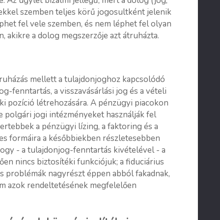
. Az ügylet bizalmi jellegű, mert a dolog (jog,
kkel szemben teljes körű jogosultként jelenik
phet fel vele szemben, és nem léphet fel olyan
 akikre a dolog megszerzője azt átruházta.
átruházás mellett a tulajdonjoghoz kapcsolódó
-fenntartás, a visszavásárlási jog és a vételi
éki pozíció létrehozására. A pénzügyi piacokon
e polgári jogi intézményeket használják fel
mertebbek a pénzügyi lízing, a faktoring és a
gyes formáira a későbbiekben részletesebben
ogy - a tulajdonjog-fenntartás kivételével - a
 nincs biztosítéki funkciójuk; a fiduciárius
tos problémák nagyrészt éppen abból fakadnak,
m azok rendeltetésének megfelelően