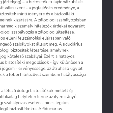
 (értékjog) – a biztosítéki tulajdonátruházás
tt válaszként - a jogfejlődés eredménye, a
ztosíték iránti igényére és a biztosítéki
einek kizárására. A zálogjogi szabályozásban
s harmadik személy hitelezők érdekei egyaránt
ogjogi szabályozás a zálogjog létesítése,
ós elleni felszámolási eljárásban való
ngedő szabályokat állapít meg. A fiduciárius
ologi biztosíték létesítése, amelynek
g kötelező szabályai. Ezért, a hatályos
rius biztosítéki megoldások - így különösen a
si jogcím - érvényessége, az átruházó ügylet
ek a többi hitelezővel szembeni hatályossága.
 létező dologi biztosítékok mellett új
olitikailag helytelen lenne az ilyen irányú
gi szabályozás esetén - nincs legitim,
legű biztosítékokra. A fiduciárius