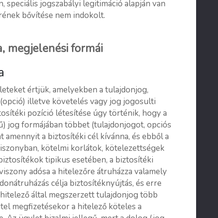
 speciális jogszabályi legitimáció alapján van
örének bővítése nem indokolt.
a, megjelenési formái
a
yleteket értjük, amelyekben a tulajdonjog,
pció) illetve követelés vagy jog jogosulti
ztosítéki pozíció létesítése úgy történik, hogy a
ű) jog formájában többet (tulajdonjogot, opciós
t amennyit a biztosítéki cél kívánna, és ebből a
 viszonyban, kötelmi korlátok, kötelezettségek
biztosítékok tipikus esetében, a biztosítéki
viszony adósa a hitelezőre átruházza valamely
donátruházás célja biztosítéknyújtás, és erre
 hitelező által megszerzett tulajdonjog több
tel megfizetésekor a hitelező köteles a