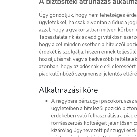
A biztosítéki átruházás alkalm
Úgy gondoljuk, hogy nem lehetséges érdemb
ügyletekkel, ha csak elvontan a fiducia jo
azzal, hogy a gyakorlatban milyen körben é
Tapasztalataink és az eddigi vitákban szer
hogy a cél minden esetben a hitelezői pozíc
érdekét is szolgálja, hiszen ennek teljesülé
hozzájutásnak vagy a kedvezőbb feltételek
azonban, hogy az adósnak e cél eléréséért 
piac különböző szegmensei jelentős eltér
Alkalmazási köre
A nagybani pénzügyi piacokon, azaz 
ügyleteiben a hitelezői pozíció bizto
érdekében való felhasználása a piac e
forrásszerzés költségeit jelentősen c
kizárólag úgynevezett pénzügyi eszkö