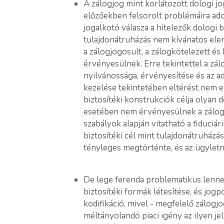
A zálogjog mint korlátozott dologi jog
előzőekben felsorolt problémáira ado
jogalkotó válasza a hitelezők dologi bi
tulajdonátruházás nem kívánatos elem
a zálogjogosult, a zálogkötelezett é
érvényesülnek. Erre tekintettel a zál
nyilvánossága, érvényesítése és az ad
kezelése tekintetében eltérést nem e
biztosítéki konstrukciók célja olyan d
esetében nem érvényesülnek a zálogjo
szabályok alapján vitatható a fiduciá
biztosítéki cél mint tulajdonátruházá
tényleges megtörténte, és az ügyletn
De lege ferenda problematikus lenne a
biztosítéki formák létesítése, és jogp
kodifikáció, mivel - megfelelő zálogjo
méltányolandó piaci igény az ilyen jel