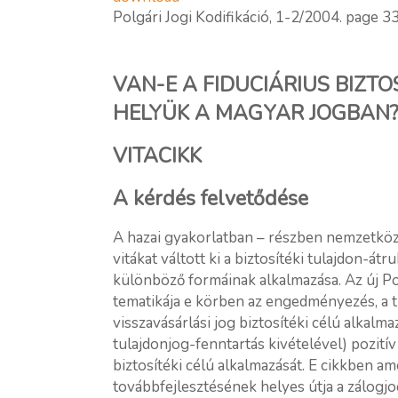
Polgári Jogi Kodifikáció, 1-2/2004. page 3
VAN-E A FIDUCIÁRIUS BIZT
HELYÜK A MAGYAR JOGBAN
VITACIKK
A kérdés felvetődése
A hazai gyakorlatban – részben nemzetközi
vitákat váltott ki a biztosítéki tulajdon-át
különböző formáinak alkalmazása. Az új P
tematikája e körben az engedményezés, a tu
visszavásárlási jog biztosítéki célú alkalma
tulajdonjog-fenntartás kivételével) pozitív
biztosítéki célú alkalmazását. E cikkben am
továbbfejlesztésének helyes útja a zálogj