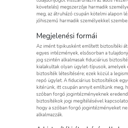
tulajdonjogot visszaruházni az adós részére
követelés) megszerzője harmadik személye
meg, az átruházó csupán kötelmi alapon lé
jóhiszemű harmadik személyekkel szemben,
Megjelenési formái
Az imént tipikusként említett biztosítéki 
egyes intézmények, elsősorban a tulajdonjog
jog szintén alkalmasak fiduciárius biztosít
kialakultak olyan ügylet-típusok, amelyek 
biztosíték létesítésére; ezek közül a legis
repó ügylet. A fiduciárius biztosítékok e
kitérünk, itt csupán annyit említünk meg, h
szóban forgó jogintézményeknek eredendően
biztosítékok jogi megítélésével kapcsola
hogy a szóban forgó jogintézményeket ne
alkalmazzák.