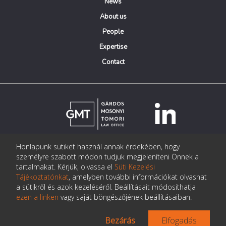
News
About us
People
Expertise
Contact
Honlapunk sütiket használ annak érdekében, hogy
© Copyright Gárdos Mosonyi Tomori Ügyvédi Iroda
személyre szabott módon tudjuk megjeleníteni Önnek a
postmaster@gmtlegal.hu
tartalmakat. Kérjük, olvassa el
Süti Kezelési
Tájékoztatónkat
, amelyben további információkat olvashat
Data privacy notice
a sütikről és azok kezeléséről. Beállításait módosíthatja
ezen a linken
vagy saját böngészőjének beállításaiban.
Bezárás
Elfogadás
Made the page:
Pentacom