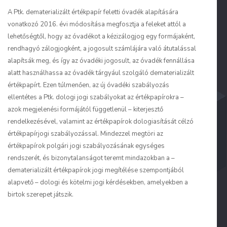
A Ptk. dematerializált értékpapír feletti óvadék alapítására
vonatkozó 2016. évi módosítása megfosztja a feleket attól a
lehetőségtől, hogy az óvadékot a kézizálogjog egy formájaként,
rendhagyó zálogjogként, a jogosult számlájára való átutalással
alapítsák meg, és így az óvadéki jogosult, az óvadék fennállása
alatt használhassa az óvadék tárgyául szolgáló dematerializált
értékpapírt. Ezen túlmenően, az új óvadéki szabályozás
ellentétes a Ptk. dologi jogi szabályokat az értékpapírokra –
azok megjelenési formájától függetlenül – kiterjesztő
rendelkezésével, valamint az értékpapírok dologiasítását célzó
értékpapírjogi szabályozással. Mindezzel megtöri az
értékpapírok polgári jogi szabályozásának egységes
rendszerét, és bizonytalanságot teremt mindazokban a –
dematerializált értékpapírok jogi megítélése szempontjából
alapvető – dologi és kötelmi jogi kérdésekben, amelyekben a
birtok szerepet játszik.