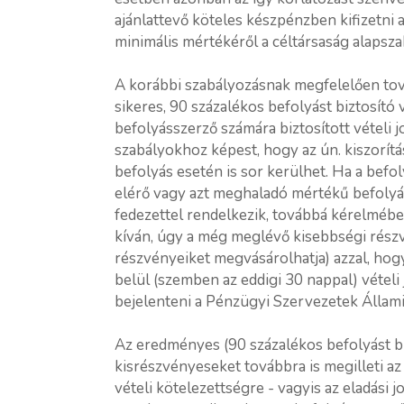
ajánlattevő köteles készpénzben kifizetni a
minimális mértékéről a céltársaság alapsza
A korábbi szabályozásnak megfelelően tov
sikeres, 90 százalékos befolyást biztosító 
befolyásszerző számára biztosított vételi 
szabályokhoz képest, hogy az ún. kiszorít
befolyás esetén is sor kerülhet. Ha a befo
elérő vagy azt meghaladó mértékű befolyást
fedezettel rendelkezik, továbbá kérelmében
kíván, úgy a még meglévő kisebbségi részv
részvényeiket megvásárolhatja) azzal, hogy
belül (szemben az eddigi 30 nappal) vételi
bejelenteni a Pénzügyi Szervezetek Állami
Az eredményes (90 százalékos befolyást biz
kisrészvényeseket továbbra is megilleti az
vételi kötelezettségre - vagyis az eladási 