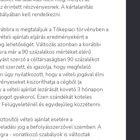
z érintett részvényesnek. A kártalanítás
bályában kell rendelkezni.
ábbra is megtaláljuk a Tőkepiaci törvényben a
vételi ajánlati eljárás eredményeként a
jog lehetőségét. Változás azonban a korábbi
ásra már a 90 százalékos mértéket elérő
lyást szerző a céltársaságban 90 százalékot
 szerzett, és igazolja, hogy megfelelő
 úgy nyilatkozott, hogy a vételi jogával élni
ényeseket kiszoríthatja a cégből (a
 a vételi ajánlat lezárását követő 3 hónapon
 jogot gyakorol. Ezen szándékát köteles
 Felügyeleténél és egyidejűleg közzétenni.
tosító) vételi ajánlat esetére a
 eladási jog a befolyásszerzővel szemben. A
jogra - vonatkozó szabályok is változtak