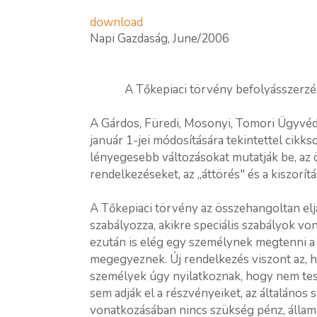
download
Napi Gazdaság, June/2006
A Tőkepiaci törvény befolyásszerzés
A Gárdos, Füredi, Mosonyi, Tomori Ügyvéd
január 1-jei módosítására tekintettel cik
lényegesebb változásokat mutatják be, az
rendelkezéseket, az „áttörés" és a kiszorítá
A Tőkepiaci törvény az összehangoltan elj
szabályozza, akikre speciális szabályok vo
ezután is elég egy személynek megtenni a v
megegyeznek. Új rendelkezés viszont az, 
személyek úgy nyilatkoznak, hogy nem tesz
sem adják el a részvényeiket, az általános
vonatkozásában nincs szükség pénz, állam