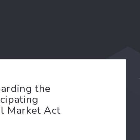
arding the
icipating
al Market Act