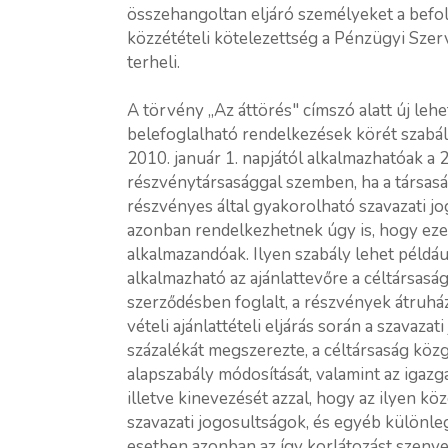
összehangoltan eljáró személyeket a befo
közzétételi kötelezettség a Pénzügyi Szer
terheli.
A törvény „Az áttörés" címszó alatt új leh
belefoglalható rendelkezések körét szabál
2010. január 1. napjától alkalmazhatóak a
részvénytársasággal szemben, ha a társas
részvényes által gyakorolható szavazati 
azonban rendelkezhetnek úgy is, hogy eze
alkalmazandóak. Ilyen szabály lehet például
alkalmazható az ajánlattevőre a céltársas
szerződésben foglalt, a részvények átruház
vételi ajánlattételi eljárás során a szavaz
százalékát megszerezte, a céltársaság köz
alapszabály módosítását, valamint az igazga
illetve kinevezését azzal, hogy az ilyen 
szavazati jogosultságok, és egyéb különl
esetben azonban az így korlátozást szenved