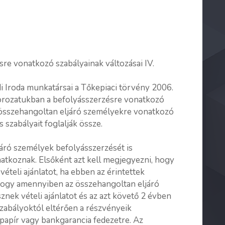
re vonatkozó szabályainak változásai IV.
i Iroda munkatársai a Tőkepiaci törvény 2006.
ksorozatukban a befolyásszerzésre vonatkozó
 összehangoltan eljáró személyekre vonatkozó
s szabályait foglalják össze.
áró személyek befolyásszerzését is
natkoznak. Elsőként azt kell megjegyezni, hogy
ételi ajánlatot, ha ebben az érintettek
hogy amennyiben az összehangoltan eljáró
nek vételi ajánlatot és az azt követő 2 évben
 szabályoktól eltérően a részvényeik
papír vagy bankgarancia fedezetre. Az