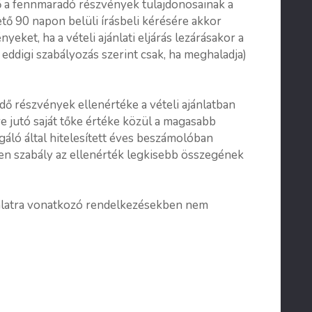
ő a fennmaradó részvények tulajdonosainak a
tő 90 napon belüli írásbeli kérésére akkor
ket, ha a vételi ajánlati eljárás lezárásakor a
 eddigi szabályozás szerint csak, ha meghaladja)
ő részvények ellenértéke a vételi ajánlatban
e jutó saját tőke értéke közül a magasabb
gáló által hitelesített éves beszámolóban
ezen szabály az ellenérték legkisebb összegének
jánlatra vonatkozó rendelkezésekben nem