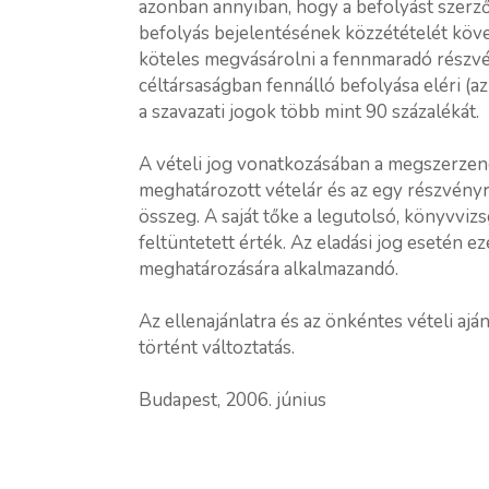
azonban annyiban, hogy a befolyást szerz
befolyás bejelentésének közzétételét köve
köteles megvásárolni a fennmaradó részvénye
céltársaságban fennálló befolyása eléri (az
a szavazati jogok több mint 90 százalékát.
A vételi jog vonatkozásában a megszerzend
meghatározott vételár és az egy részvényr
összeg. A saját tőke a legutolsó, könyvvizs
feltüntetett érték. Az eladási jog esetén 
meghatározására alkalmazandó.
Az ellenajánlatra és az önkéntes vételi a
történt változtatás.
Budapest, 2006. június