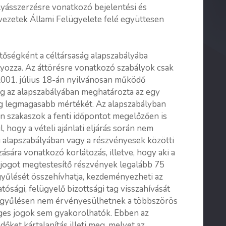
lyásszerzésre vonatkozó bejelentési és
vezetek Állami Felügyelete felé együttesen
etőségként a céltársaság alapszabályába
yozza. Az áttörésre vonatkozó szabályok csak
 2001. július 18-án nyilvánosan működő
ág az alapszabályában meghatározta az egy
jog legmagasabb mértékét. Az alapszabályban
n szakaszok a fenti időpontot megelőzően is
, hogy a vételi ajánlati eljárás során nem
ág alapszabályában vagy a részvényesek közötti
ására vonatkozó korlátozás, illetve, hogy aki a
ati jogot megtestesítő részvények legalább 75
gyűlését összehívhatja, kezdeményezheti az
tósági, felügyelő bizottsági tag visszahívását
közgyűlésen nem érvényesülhetnek a többszörös
eges jogok sem gyakorolhatók. Ebben az
őket kártalanítás illeti meg, melyet az