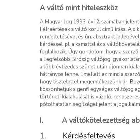
A váltó mint hiteleszköz
A Magyar Jog 1993. évi 2. számában jelen
Félreértések a váltó körül című írása. A ci
rendeltetésével és ún. absztrakt jellegéve
kérdéssel, pl. a kamattal és a váltókövetel
foglalkozik. Úgy gondolom, hogy a szerző 
a Legfelsőbb Bíróság váltójogi gyakorlatá
a több évtizedes szünet után újonnan kial
hátrányos lenne. Emellett ez mind a szerz
hogy tisztelettel megemlékezzünk dr. Boz
köszönhetjük a genfi egységes váltójog eg
történeti kialakulását is vázoló, rendszere
pótolhatatlan segítséget jelent a jogalkal
I. A váltókötelezettség absz
1. Kérdésfeltevés