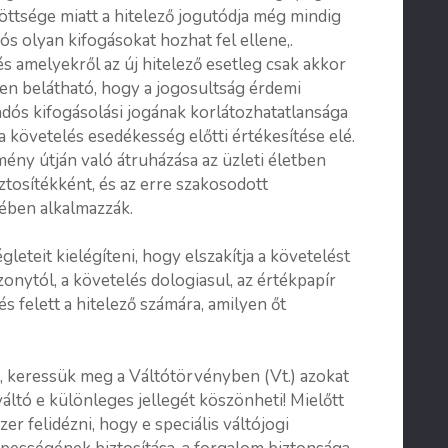
ttsége miatt a hitelező jogutódja még mindig
ós olyan kifogásokat hozhat fel ellene,.
s amelyekről az új hitelező esetleg csak akkor
nyen belátható, hogy a jogosultság érdemi
adós kifogásolási jogának korlátozhatatlansága
a követelés esedékesség előtti értékesítése elé.
ény útján való átruházása az üzleti életben
iztosítékként, és az erre szakosodott
ében alkalmazzák.
gleteit kielégíteni, hogy elszakítja a követelést
zonytól, a követelés dologiasul, az értékpapír
és felett a hitelező számára, amilyen őt
t, keressük meg a Váltótörvényben (Vt.) azokat
áltó e különleges jellegét köszönheti! Mielőtt
r felidézni, hogy e speciális váltójogi