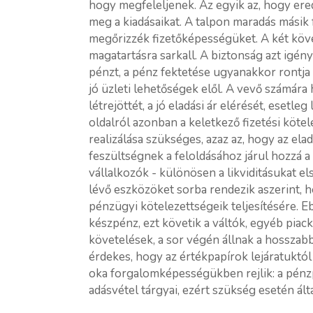
hogy megfeleljenek. Az egyik az, hogy er
meg a kiadásaikat. A talpon maradás másik 
megőrizzék fizetőképességüket. A két köv
magatartásra sarkall. A biztonság azt igén
pénzt, a pénz fektetése ugyanakkor rontja
jó üzleti lehetőségek elől. A vevő számára h
létrejöttét, a jó eladási ár elérését, esetle
oldalról azonban a keletkező fizetési köte
realizálása szükséges, azaz az, hogy az el
feszültségnek a feloldásához járul hozzá a
vállalkozók - különösen a likviditásukat e
lévő eszközöket sorba rendezik aszerint, h
pénzügyi kötelezettségeik teljesítésére. E
készpénz, ezt követik a váltók, egyéb piack
követelések, a sor végén állnak a hosszabb
érdekes, hogy az értékpapírok lejáratuktó
oka forgalomképességükben rejlik: a pén
adásvétel tárgyai, ezért szükség esetén á