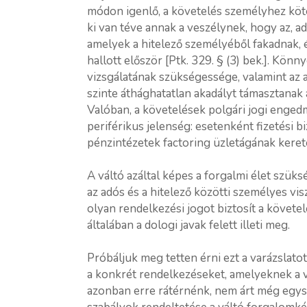
módon igenlő, a követelés személyhez kötö
ki van téve annak a veszélynek, hogy az, ad
amelyek a hitelező személyéből fakadnak, é
hallott először [Ptk. 329. § (3) bek.]. Kön
vizsgálatának szükségessége, valamint az 
szinte áthághatatlan akadályt támasztanak 
Valóban, a követelések polgári jogi engedm
periférikus jelenség: esetenként fizetési b
pénzintézetek factoring üzletágának keret
A váltó azáltal képes a forgalmi élet szüksé
az adós és a hitelező közötti személyes vis
olyan rendelkezési jogot biztosít a követel
általában a dologi javak felett illeti meg.
Próbáljuk meg tetten érni ezt a varázslato
a konkrét rendelkezéseket, amelyeknek a v
azonban erre rátérnénk, nem árt még egysze