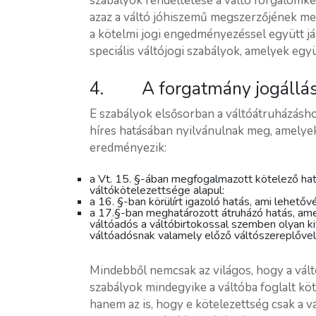
szabályok rendeltetése a váltó forgalomké
azaz a váltó jóhiszemű megszerzőjének me
a kötelmi jogi engedményezéssel együtt já
speciális váltójogi szabályok, amelyek együ
4. A forgatmány jogállá
E szabályok elsősorban a váltóátruházásh
híres hatásában nyilvánulnak meg, amelyek
eredményezik:
a Vt. 15. §-ában megfogalmazott kötelező hat
váltókötelezettsége alapul:
a 16. §-ban körülírt igazoló hatás, ami lehetővé
a 17.§-ban meghatározott átruházó hatás, amely 
váltóadós a váltóbirtokossal szemben olyan k
váltóadósnak valamely előző váltószereplővel
Mindebből nemcsak az világos, hogy a vál
szabályok mindegyike a váltóba foglalt kö
hanem az is, hogy e kötelezettség csak a 