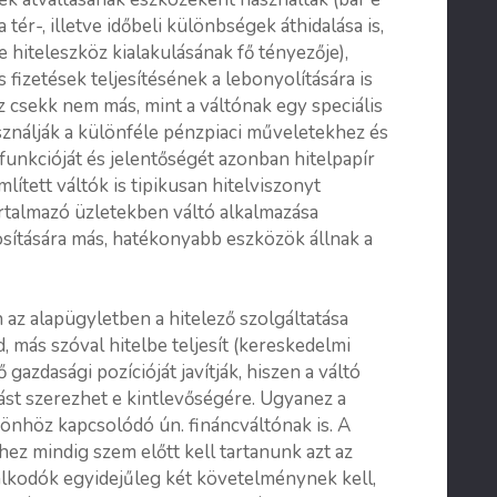
tér-, illetve időbeli különbségek áthidalása is,
e hiteleszköz kialakulásának fő tényezője),
s fizetések teljesítésének a lebonyolítására is
köz csekk nem más, mint a váltónak egy speciális
asználják a különféle pénzpiaci műveletekhez és
funkcióját és jelentőségét azonban hitelpapír
mlített váltók is tipikusan hitelviszonyt
rtalmazó üzletekben váltó alkalmazása
tosítására más, hatékonyabb eszközök állnak a
 az alapügyletben a hitelező szolgáltatása
 más szóval hitelbe teljesít (kereskedelmi
ő gazdasági pozícióját javítják, hiszen a váltó
zást szerezhet e kintlevőségére. Ugyanez a
önhöz kapcsolódó ún. fináncváltónak is. A
ez mindig szem előtt kell tartanunk azt az
álkodók egyidejűleg két követelménynek kell,