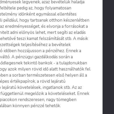
edményesek legyenek, azaz bevételük haladja
feltétele pedig az, hogy folyamatosan
etelmény időnként egymással ellentétes
yli például, hogy tartsanak otthon készenlétben
 az eredményességet, és elvonja a forrásokat a
itelt adni előnyös lehet, mert segíti az eladás
g lehetővé teszi kamat felszámítását stb. A másik
lezettségek teljesítéséhez a bevételek
adó időben hozzájusson a pénzéhez. Ennek a
 váltó. A pénzügyi gazdálkodás során a
lsődlegesnek tekintő bankok - a tulajdonukban
ogy azok milyen rövid idő alatt használhatók fel
bben a sorban természetesen első helyen áll a
épes értékpapírok, a rövid lejáratú
 lejáratú követelések, ingatlanok stb. Az az
l függetlenül megelőzik a követeléseket. Ennek
zpiacokon rendszeresen, nagy tömegben
ltalában könnyen pénzzé tehetők.