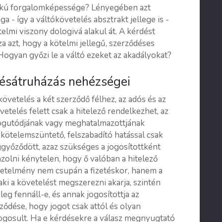
okú forgalomképessége? Lényegében azt
 - így a váltókövetelés absztrakt jellege is -
elmi viszony dologivá alakul át. A kérdést
 azt, hogy a kötelmi jellegű, szerződéses
gyan győzi le a váltó ezeket az akadályokat?
ésátruházás nehézségei
követelés a két szerződő félhez, az adós és az
etelés felett csak a hitelező rendelkezhet, az
ő jogutódjának vagy meghatalmazottjának
s kötelemszüntető, felszabadító hatással csak
ggyőződött, azaz szükséges a jogosítottként
gazolni kénytelen, hogy ő valóban a hitelező
vetelmény nem csupán a fizetéskor, hanem a
aki a követelést megszerezni akarja, szintén
leg fennáll-e, és annak jogosítottja az
eződése, hogy jogot csak attól és olyan
 jogosult. Ha e kérdésekre a válasz megnyugtató