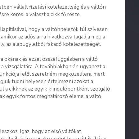
en vállalt fizetési kötelezettség és a váltón
sre keresi a választ a cikk fő része.
lapításával, hogy a váltóhitelezők túl szívesen
, amikor az adós arra hivatkozva tagadja meg a
ly, az alapügyletből fakadó kötelezettségét.
sa okának és ezzel összefüggésben a váltó
 a vizsgálatára. A továbbiakban én ugyanezt a
funkciója felől szeretném megközelíteni, mert
gjuk tudni helyesen értelmezni azokat a
ul a cikknek az egyik kiindulópontként szolgáló
nak egyik fontos meghatározó eleme: a váltó
eszköz. Igaz, hogy az első váltókat
k átváltásának eszközeként használták (bár e