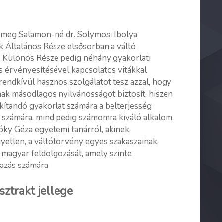
t meg Salamon-né dr. Solymosi Ibolya
kk Általános Része elsősorban a váltó
l, Különös Része pedig néhány gyakorlati
és érvényesítésével kapcsolatos vitákkal
rendkívül hasznos szolgálatot tesz azzal, hogy
nak másodlagos nyilvánosságot biztosít, hiszen
akítandó gyakorlat számára a belterjesség
ő számára, mind pedig számomra kiváló alkalom,
óky Géza egyetemi tanárról, akinek
yetlen, a váltótörvény egyes szakaszainak
s magyar feldolgozását, amely szinte
mazás számára
trakt jellege