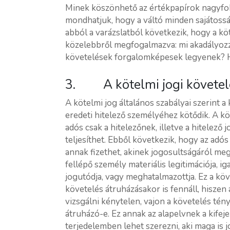
Minek köszönhető az értékpapírok nagyf
mondhatjuk, hogy a váltó minden sajátossága
abból a varázslatból következik, hogy a köt
közelebbről megfogalmazva: mi akadályozza
követelések forgalomképesek legyenek? Ho
3. A kötelmi jogi követel
A kötelmi jog általános szabályai szerint a 
eredeti hitelező személyéhez kötődik. A köv
adós csak a hitelezőnek, illetve a hitelez
teljesíthet. Ebből következik, hogy az adó
annak fizethet, akinek jogosultságáról me
fellépő személy materiális legitimációja, i
jogutódja, vagy meghatalmazottja. Ez a kö
követelés átruházásakor is fennáll, hiszen 
vizsgálni kénytelen, vajon a követelés tény
átruházó-e. Ez annak az alapelvnek a kifej
terjedelemben lehet szerezni, aki maga is