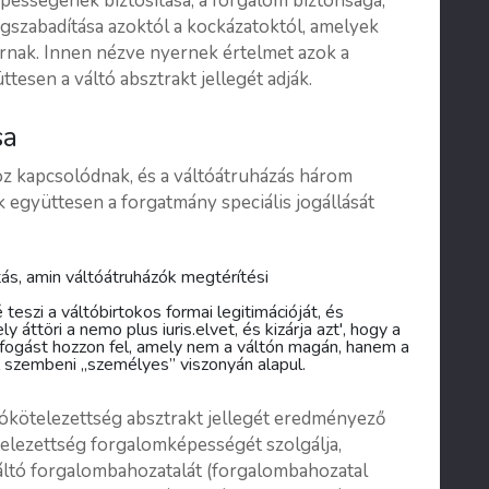
pességének biztosítása, a forgalom biztonsága,
gszabadítása azoktól a kockázatoktól, amelyek
rnak. Innen nézve nyernek értelmet azok a
ttesen a váltó absztrakt jellegét adják.
sa
oz kapcsolódnak, és a váltóátruházás három
 együttesen a forgatmány speciális jogállását
ás, amin váltóátruházók megtérítési
 teszi a váltóbirtokos formai legitimációját, és
áttöri a nemo plus iuris.elvet, és kizárja azt', hogy a
ifogást hozzon fel, amely nem a váltón magán, hanem a
 szembeni „személyes” viszonyán alapul.
tókötelezettség absztrakt jellegét eredményező
telezettség forgalomképességét szolgálja,
váltó forgalombahozatalát (forgalombahozatal