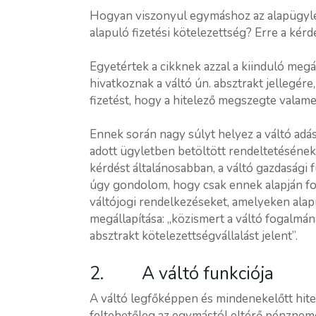
Hogyan viszonyul egymáshoz az alapügyletb
alapuló fizetési kötelezettség? Erre a kérdé
Egyetértek a cikknek azzal a kiinduló megál
hivatkoznak a váltó ún. absztrakt jellegére
fizetést, hogy a hitelező megszegte valame
Ennek során nagy súlyt helyez a váltó adá
adott ügyletben betöltött rendeltetésének
kérdést általánosabban, a váltó gazdasági 
úgy gondolom, hogy csak ennek alapján fo
váltójogi rendelkezéseket, amelyeken alap
megállapítása: „közismert a váltó fogalmá
absztrakt kötelezettségvállalást jelent”.
2. A váltó funkciója
A váltó legfőképpen és mindenekelőtt hitel
feltehetőleg az egymástól eltérő pénzneme