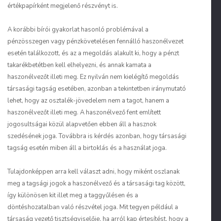
értékpapírként megjelenő részvényt is.
A korábbi bírói gyakorlat hasonló problémával a
pénzösszegen vagy pénzkövetelésen fennálló haszonélvezet
esetén találkozott, és az a megoldás alakult ki, hogy a pénzt
takarékbetétben kell elhelyezni, és annak kamata a
haszonélvezőt illeti meg. Ez nyilván nem kielégítő megoldás
társasági tagság esetében, azonban a tekintetben iránymutató
lehet, hogy az osztalék-jövedelem nem a tagot, hanem a
haszonélvezőt illeti meg. A haszonélvező fent említett
jogosultságai közül alapvetően ebben áll a hasznok
szedésének joga. Továbbra is kérdés azonban, hogy társasági
tagság esetén miben áll a birtoklás és a használat joga.
Tulajdonképpen arra kell választ adni, hogy miként oszlanak
meg a tagsági jogok a haszonélvező és a társasági tag között,
így különösen kit illet meg a taggyűlésen és a
döntéshozatalban való részvétel joga. Mit tegyen például a
társaság vezető tisztségviselője, ha arról kap értesítést, hogy a