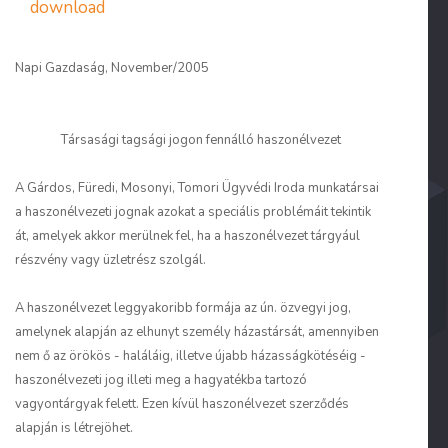
download
Napi Gazdaság, November/2005
Társasági tagsági jogon fennálló haszonélvezet
A Gárdos, Füredi, Mosonyi, Tomori Ügyvédi Iroda munkatársai
a haszonélvezeti jognak azokat a speciális problémáit tekintik
át, amelyek akkor merülnek fel, ha a haszonélvezet tárgyául
részvény vagy üzletrész szolgál.
A haszonélvezet leggyakoribb formája az ún. özvegyi jog,
amelynek alapján az elhunyt személy házastársát, amennyiben
nem ő az örökös - haláláig, illetve újabb házasságkötéséig -
haszonélvezeti jog illeti meg a hagyatékba tartozó
vagyontárgyak felett. Ezen kívül haszonélvezet szerződés
alapján is létrejöhet.