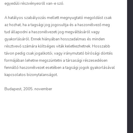
egyedüli részvényesről van-e szó.
A hatályos szabályozás mellett megnyugtató megoldást csak
az hozhat, ha a tagsági jog jogosultja és a haszonélvező meg
tud állapodni a haszonélvezeti jog megváltásáról vagy
gyakorlásáról. Ennek hiányában hosszadalmas és minden
résztvevő számára költséges viták keletkezhetnek. Hosszabb
távon pedig csak jogalkotói, vagy iránymutató bírósági döntés
formájában lehetne megszüntetni a társasági részesedésen
fennálló haszonélvezet esetében a tagsági jogok gyakorlásával
kapcsolatos bizonytalanságot.
Budapest, 2005. november