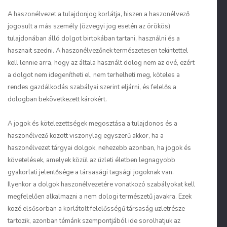
A haszonélvezet a tulajdonjog korlátja, hiszen a haszonélvező
jogosult a más személy (özvegyi jog esetén az örökös)
tulajdonában álló dolgot birtokában tartani, használni és a
hasznait szedni. A haszonélvezőnek természetesen tekintettel
kell lennie arra, hogy az általa használt dolog nem az övé, ezért
a dolgot nem idegenítheti el, nem terhelheti meg, köteles a
rendes gazdálkodás szabályai szerint eljárni, és felelős a
dologban bekövetkezett károkért.
A jogok és kötelezettségek megosztása a tulajdonos és a
haszonélvező között viszonylag egyszerű akkor, ha a
haszonélvezet tárgyai dolgok, nehezebb azonban, ha jogok és
követelések, amelyek közül az üzleti életben legnagyobb
gyakorlati jelentősége a társasági tagsági jogoknak van.
Ilyenkor a dolgok haszonélvezetére vonatkozó szabályokat kell
megfelelően alkalmazni a nem dologi természetű javakra. Ezek
közé elsősorban a korlátolt felelősségű társaság üzletrésze
tartozik, azonban témánk szempontjából ide sorolhatjuk az