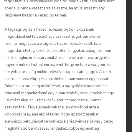
tagok illetve a részvényesek jogairól rendelkezik, nem tartalmaz
speciális rendelkezést arra az esetre, ha az üzletrészt vagy
részvényt haszonélvezeti jog terheli.
A tagsági jog és a haszonélvezeti jog konfliktusának
megoldásaként felvetődhet a szavazati jogok témakörök
szerinti megosztása a tag és a haszonélvező között. Ez a
megoldás elvileg kezelné a problémát, gyakorlatilag azonban
nehéz meghúzni a határvonalat, nem lehet a döntési tárgyakat
egyértelműen elkülöníteni aszerint, hogy melyek a vagyoni, és
melyek a társaság működtetésével kapcsolatos jogok. A kettő
szorosan összefügg és kölcsönhatásban vannak egymással.
Ráadásul a társaság működését, a taggyűlések megtartását
rendkívül megnehezítené egy olyan szabályozás, amelyben egy
üzletrész alapján - témakörök szerint megosztva - ketten
szavaznának. Figyelemmel kellene lenni továbbá arra a
különbségre is, ami abból fakad, hogy az adott esetben
elenyésző befolyással rendelkező kisrészvényesről vagy pedig
meghatározó befolyással rendelkező többségi esetleg