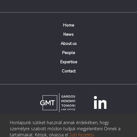
Home
News
About us
People
Expertise
Contact
Honlapunk sütiket használ annak érdekében, hogy
© Copyright Gárdos Mosonyi Tomori Ügyvédi Iroda
személyre szabott módon tudjuk megjeleníteni Önnek a
postmaster@gmtlegal.hu
tartalmakat. Kérjük, olvassa el
Süti Kezelési