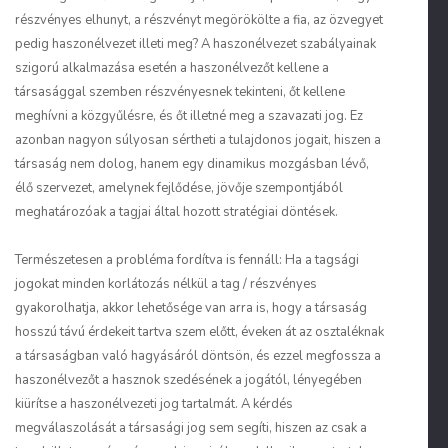
részvényes elhunyt, a részvényt megörökölte a fia, az özvegyet
pedig haszonélvezet illeti meg? A haszonélvezet szabályainak
szigorú alkalmazása esetén a haszonélvezőt kellene a
társasággal szemben részvényesnek tekinteni, őt kellene
meghívni a közgyűlésre, és őt illetné meg a szavazati jog. Ez
azonban nagyon súlyosan sértheti a tulajdonos jogait, hiszen a
társaság nem dolog, hanem egy dinamikus mozgásban lévő,
élő szervezet, amelynek fejlődése, jövője szempontjából
meghatározóak a tagjai által hozott stratégiai döntések.
Természetesen a probléma fordítva is fennáll: Ha a tagsági
jogokat minden korlátozás nélkül a tag / részvényes
gyakorolhatja, akkor lehetősége van arra is, hogy a társaság
hosszú távú érdekeit tartva szem előtt, éveken át az osztaléknak
a társaságban való hagyásáról döntsön, és ezzel megfossza a
haszonélvezőt a hasznok szedésének a jogától, lényegében
kiürítse a haszonélvezeti jog tartalmát. A kérdés
megválaszolását a társasági jog sem segíti, hiszen az csak a