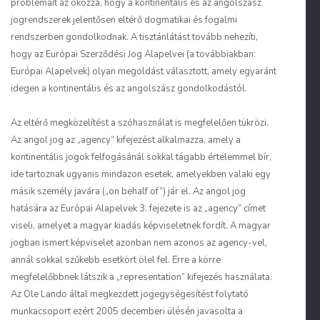
problémáit az okozza, hogy a kontinentális és az angolszász
jogrendszerek jelentősen eltérő dogmatikai és fogalmi
rendszerben gondolkodnak. A tisztánlátást tovább nehezíti,
hogy az Európai Szerződési Jog Alapelvei (a továbbiakban:
Európai Alapelvek) olyan megoldást választott, amely egyaránt
idegen a kontinentális és az angolszász gondolkodástól.
Az eltérő megközelítést a szóhasználat is megfelelően tükrözi.
Az angol jog az „
agency
” kifejezést alkalmazza, amely a
kontinentális jogok felfogásánál sokkal tágabb értelemmel bír,
ide tartoznak ugyanis mindazon esetek, amelyekben valaki egy
másik személy javára („
on behalf of
”) jár el. Az angol jog
hatására az Európai Alapelvek 3. fejezete is az „
agency
” címet
viseli, amelyet a magyar kiadás képviseletnek fordít. A magyar
jogban ismert képviselet azonban nem azonos az
agency
-vel,
annál sokkal szűkebb esetkört ölel fel. Erre a körre
megfelelőbbnek látszik a „
representation
” kifejezés használata.
Az Ole Lando által megkezdett jogegységesítést folytató
munkacsoport ezért 2005 decemberi ülésén javasolta a