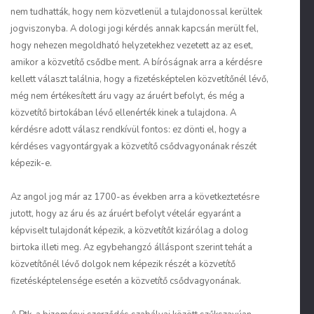
nem tudhatták, hogy nem közvetlenül a tulajdonossal kerültek
jogviszonyba. A dologi jogi kérdés annak kapcsán merült fel,
hogy nehezen megoldható helyzetekhez vezetett az az eset,
amikor a közvetítő csődbe ment. A bíróságnak arra a kérdésre
kellett választ találnia, hogy a fizetésképtelen közvetítőnél lévő,
még nem értékesített áru vagy az áruért befolyt, és még a
közvetítő birtokában lévő ellenérték kinek a tulajdona. A
kérdésre adott válasz rendkívül fontos: ez dönti el, hogy a
kérdéses vagyontárgyak a közvetítő csődvagyonának részét
képezik-e.
Az angol jog már az 1700-as években arra a következtetésre
jutott, hogy az áru és az áruért befolyt vételár egyaránt a
képviselt tulajdonát képezik, a közvetítőt kizárólag a dolog
birtoka illeti meg. Az egybehangzó álláspont szerint tehát a
közvetítőnél lévő dolgok nem képezik részét a közvetítő
fizetésképtelensége esetén a közvetítő csődvagyonának.