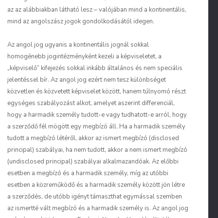
az az alábbiakban látható lesz – valójában mind a kontinentális,
mind az angolszász jogok gondolkodásától idegen.
Az angol jog ugyanis a kontinentális jognál sokkal
homogénebb jogintézményként kezeli a képviseletet, a
„képviselő” kifejezés sokkal inkább általános és nem speciális
jelentéssel bír. Az angol jog ezért nem tesz különbséget
közvetlen és közvetett képviselet között, hanem túlnyomó részt
egységes szabályozást alkot, amelyet aszerint differenciál,
hogy a harmadik személy tudott-e vagy tudhatott-e arról, hogy
a szerződő fél mögött egy megbízó áll. Ha a harmadik személy
tudott a megbízó létéről, akkor az ismert megbízó (
disclosed
principal
) szabályai, ha nem tudott, akkor a nem ismert megbízó
(
undisclosed principal
) szabályai alkalmazandóak. Az előbbi
esetben a megbízó és a harmadik személy, míg az utóbbi
esetben a közreműködő és a harmadik személy között jön létre
a szerződés, de utóbb igényt támaszthat egymással szemben
az ismertté vált megbízó és a harmadik személy is. Az angol jog