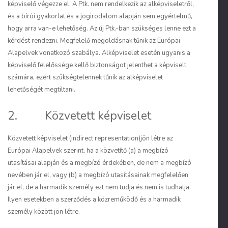
képviselő végezze el. A Ptk. nem rendelkezik az alképviseletről,
és a bírói gyakorlat és a jogirodalom alapján sem egyértelmű,
hogy arra van-e lehetőség. Az új Ptk.-ban szükséges lenne ezt a
kérdést rendezni. Megfelelő megoldásnak tűnik az Európai
Alapelvek vonatkozó szabálya. Alképviselet esetén ugyanis a
képviselő felelőssége kellő biztonságot jelenthet a képviselt
számára, ezért szükségtelennek tűnik az alképviselet
lehetőségét megtiltani.
2. Közvetett képviselet
Közvetett képviselet (
indirect representation
)jön létre az
Európai Alapelvek szerint, ha a közvetítő (a) a megbízó
utasításai alapján és a megbízó érdekében, de nem a megbízó
nevében jár el, vagy (b) a megbízó utasításainak megfelelően
jár el, de a harmadik személy ezt nem tudja és nem is tudhatja.
Ilyen esetekben a szerződés a közreműködő és a harmadik
személy között jön létre.