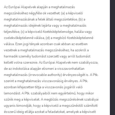
Az Európai Alapelvek alapján a meghatalmazás
megszűnéséhez négyféle ok vezethet: (a) a képviselő
meghatalmazásának a felek általi megszüntetése, (b) a
meghatalmazás idejének lejárta vagy a meghatalmazás
teljesítése, (c) a képviselő fizetésképtelensége, halála vagy
cselekvőképtelenné válása, (d) a megbízó fizetésképtelenné
válása. Ezen jogi tények azonban csak abban az esetben
vezetnek a meghatalmazás megszűnéséhez, ha azokról a
harmadik személy tudomást szerzett vagy arról tudomást
kellett volna szereznie. Az Európai Alapelvek nem szabályozza,
de az indokolása alapján elismeri a visszavonhatatlan
meghatalmazás (
irrevocable authority
) érvényességét is. A Ptk.
szerint a meghatalmazás visszavonásig érvényes. A Ptk.
azonban kifejezetten tiltja a visszavonás jogáról való
lemondást. A Ptk. szabályaiból nem egyértelmű, hogy mikor
szűnik meg a képviselet. A megbízás megszűnésének szabályai
ugyanis kimondják, hogy a képviselő a megszűnéstől számított
ésszerű ideig ellátja azokat a feladatokat, amelyek a képviselt