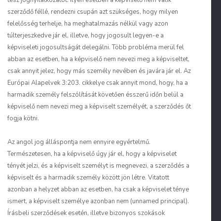
tesz jognyilatkozatot. Ilyen esetben a képviselő nem válik
szerződő féllé, rendezni csupán azt szükséges, hogy milyen
felelősség terhelje, ha meghatalmazás nélkül vagy azon
túlterjeszkedve jár el, illetve, hogy jogosult legyen-e a
képviseleti jogosultságát delegálni. Több probléma merül fel
abban az esetben, ha a képviselő nem nevezi meg a képviseltet,
csak annyit jelez, hogy más személy nevében és javára jár el. Az
Európai Alapelvek 3:203. cikkelye csak annyit mond, hogy, ha a
harmadik személy felszólítását követően ésszerű időn belül a
képviselő nem nevezi meg a képviselt személyét, a szerződés őt
fogja kötni.
Az angol jog álláspontja nem ennyire egyértelmű.
Természetesen, ha a képviselő úgy jár el, hogy a képviselet
tényét jelzi, és a képviselt személyt is megnevezi, a szerződés a
képviselt és a harmadik személy között jön létre. Vitatott
azonban a helyzet abban az esetben, ha csak a képviselet ténye
ismert, a képviselt személye azonban nem (
unnamed principal
).
Írásbeli szerződések esetén, illetve bizonyos szokások