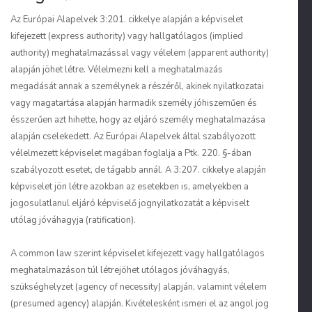
Az Európai Alapelvek 3:201. cikkelye alapján a képviselet
kifejezett (
express authority
) vagy hallgatólagos (
implied
authority
) meghatalmazással vagy vélelem (
apparent authority
)
alapján jöhet létre. Vélelmezni kell a meghatalmazás
megadását annak a személynek a részéről, akinek nyilatkozatai
vagy magatartása alapján harmadik személy jóhiszeműen és
ésszerűen azt hihette, hogy az eljáró személy meghatalmazása
alapján cselekedett. Az Európai Alapelvek által szabályozott
vélelmezett képviselet magában foglalja a Ptk. 220. §-ában
szabályozott esetet, de tágabb annál. A 3:207. cikkelye alapján
képviselet jön létre azokban az esetekben is, amelyekben a
jogosulatlanul eljáró képviselő jognyilatkozatát a képviselt
utólag jóváhagyja (
ratification
).
A common law szerint képviselet kifejezett vagy hallgatólagos
meghatalmazáson túl létrejöhet utólagos jóváhagyás,
szükséghelyzet (
agency of necessity
) alapján, valamint vélelem
(
presumed agency
) alapján. Kivételesként ismeri el az angol jog