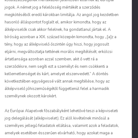
kötelezettségének mértékében jelentősen eltérnek az európai
jogok. A német jog a felelősség mértékét a szerződés
megkötéséből eredő károkban limitálja. Az angol jog kezdetben
hasonló álláspontot foglalt el, amikor kimondta, hogy az
álképviselők csak akkor felelnek, ha gondatlanul jártak el. A
bíróság azonban a XIX. század közepén kimondta, hogy „[a]z a
tény, hogy az álképviselő őszintén úgy hiszi, hogy jogosult
eljárni, megváltoztatja tettének morális megítélését; erkölcsi
ártatlansága azonban azzal szemben, akit ő vett rá a
szerződésre, nem segíti ezt a személyt és nem csökkenti a
kellemetlenséget és kárt, amelyet elszenvedett.” A döntés
következtében egységessé vált annak megítélése, hogy az
álképviselő jóhiszeműségétől függetlenül felel a harmadik
személynek okozott károkért.
Az Európai Alapelvek főszabályként lehetővé teszi a képviseleti
jog delegálását (alképviselet). Ez alól kivételnek minősül a
személyes jellegű feladatok ellátása, valamint azok a feladatok,
amelyek esetében ésszerűen elvárható, hogy azokat maga a