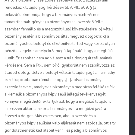
A Ptk. a bizományi szerződés szabályai között szűkszavúan
rendelkezik tulajdonjogi kérdésekről. A Ptk. 509. § (3)
bekezdése kimondja, hogy a bizományos hitelezői nem
támaszthatnak igényt a) a bizományossal szerződő féllel
szemben fennálló és a megbízót illető követelésekre; b) vételi
bizomány esetén a bizományos által megvett dolgokra; c) a
bizományoshoz befolyt és elkülönítve tartott vagy kezelt olyan
pénzösszegekre, amelyekről megállapítható, hogy a megbízót
illetik. Ez azonban nem ad választ a tulajdonjog átszállásának
kérdésére. Sem a Ptk., sem bírói gyakorlat nem szabályozza az
átadott dolog, illetve a befolyt vételár tulajdonjogát. Harmathy
ezzel kapcsolatban rámutat, hogy „[a]z olyan bizományi
szerződéseknél, amelyek a bizományt a megbízás felé közelítik,
s kiemelik a bizományos képviselői jellegű tevékenységét,
könnyen megérthetőnek tartjuk azt, hogy a megbízó tulajdont
szerezzen akkor, amikor a bizományos – a megbízó javára –
átveszi a dolgot. Más esetekben, ahol a szerződés a
bizományos képviselőként való eljárását nem szolgálja, ott a tv.
gondolatmenetét kell alapul venni, ez pedig a bizományos