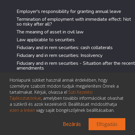
Employer's responsibility for granting annual leave
Termination of employment with immediate effect: Not
so risky after all?
The meaning of asset in civil law
Law applicable to securities
Fiduciary and in rem securities: cash collaterals
Fiduciary and in rem securities: Insolvency
Fiduciary and in rem securities - Situation after the recent
amendments
Charge on dematerialised securities
Honlapunk sütiket használ annak érdekében, hogy
Charge on future receivables
személyre szabott módon tudjuk megjeleníteni Önnek a
Loan agreements (Part II.)
tartalmakat. Kérjük, olvassa el
Süti Kezelési
Tájékoztatónkat
, amelyben további információkat olvashat
Loan agreements (Part I.)
a sütikről és azok kezeléséről. Beállításait módosíthatja
Current accounts and bank accounts
ezen a linken
vagy saját böngészőjének beállításaiban.
Comments to the legislative proposal for the
amendment of the Civil Code
Bezárás
Elfogadás
The notion of money