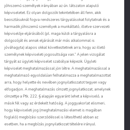
jóhiszemű személyek irányában az ún. látszaton alapuló
képviseletet. Ez olyan dolgozók tekintetében áll fenn, akik
beosztásuknál fogva rendszeres tárgyalásokat folytatnak és a
harmadik jóhiszemű személyek a munkáltató, illetve szervezeti
képviselője eljárásából (pl. maga küldi a tárgyalásra a
dolgozóját és annak eljárását már más alkalommal is
jóváhagyta) alapos okkal következtetnek arra, hogy az illető
személynek képviseleti jogosultsága van.” A jelen vizsgálat
tárgyát az ügyleti képviselet szabályai képezik. Ügyleti
képviselet meghatalmazással jön létre. A meghatalmazással a
meghatalmazó egyoldalúan felhatalmazza a meghatalmazottat
arra, hogy helyette és nevében jognyilatkozatot tegyen vagy
elfogadjon. A meghatalmazás címzett jognyilatkozat, amelynek
címzettje a Ptk. 222. § alapján egyaránt lehet a képviselő, a
másik fél vagy az érdekelt hatóság. A joggyakorlat elismeri,
hogy képviseleti jog (meghatalmazási elemet is magában
foglaló) megbízási szerződéssel is létesíthető abban az
esetben, ha a megbízás jognyilatkozat tételére irányul.