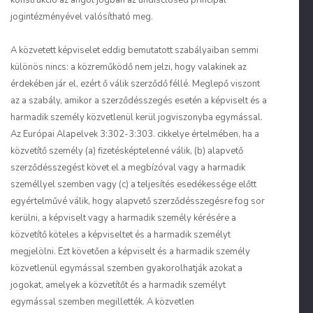
konstrukció az angol jogban az
undisclosed principal
jogintézményével valósítható meg.
A közvetett képviselet eddig bemutatott szabályaiban semmi
különös nincs: a közreműködő nem jelzi, hogy valakinek az
érdekében jár el, ezért ő válik szerződő féllé. Meglepő viszont
az a szabály, amikor a szerződésszegés esetén a képviselt és a
harmadik személy közvetlenül kerül jogviszonyba egymással.
Az Európai Alapelvek 3:302-3:303. cikkelye értelmében, ha a
közvetítő személy (a) fizetésképtelenné válik, (b) alapvető
szerződésszegést követ el a megbízóval vagy a harmadik
személlyel szemben vagy (c) a teljesítés esedékessége előtt
egyértelművé válik, hogy alapvető szerződésszegésre fog sor
kerülni, a képviselt vagy a harmadik személy kérésére a
közvetítő köteles a képviseltet és a harmadik személyt
megjelölni. Ezt követően a képviselt és a harmadik személy
közvetlenül egymással szemben gyakorolhatják azokat a
jogokat, amelyek a közvetítőt és a harmadik személyt
egymással szemben megillették. A közvetlen