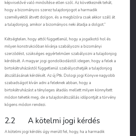
képviselővé való minősítése ellen szól. Az következnék tehát,
hogy a bizományos szerez tulajdonjogot a harmadik
személyektől átvett dolgon, és a megbízóra csak akkor száll át
a tulajdonjog, amikor a bizományos neki átadja a dolgot.”
Kétségtelen, hogy attól függetlenül, hogy a jogalkotó hol és
milyen konstrukcióban kívánja szabályozni a bizományi
szerződést, szükséges egyértelműen szabályozni a tulajdonjog
kérdését. A magyar jogi gondolkodástól idegen, hogy a felek a
birtokátruházástól függetlenül szabályozhatják a tulajdonjog
átszállásának kérdését. Az új Ptk. Dologi jogi Könyve nagyobb
szabadságot kíván adni a feleknek abban, hogy a
birtokátruházást a tényleges átadás mellett milyen könnyített
módon tehetik meg, de a tulajdonátszállás időpontját a törvény
kógens módon rendezi.
2.2 A kötelmi jogi kérdés
A kötelmi jogi kérdés úgy merült fel, hogy, ha a harmadik