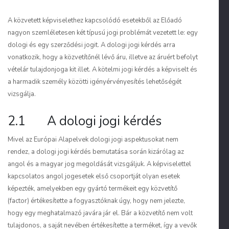
A közvetett képviselethez kapcsolódó esetekből az Előadó
nagyon szemléletesen két típusú jogi problémát vezetett le: egy
dologi és egy szerződési jogit. A dologi jogi kérdés arra
vonatkozik, hogy a közvetítőnél lévő áru, illetve az áruért befolyt
vételár tulajdonjoga kit illet. A kötelmi jogi kérdés a képviselt és
a harmadik személy közötti igényérvényesítés lehetőségét
vizsgálja.
2.1 A dologi jogi kérdés
Mivel az Európai Alapelvek dologi jogi aspektusokat nem
rendez, a dologi jogi kérdés bemutatása során kizárólag az
angol és a magyar jog megoldását vizsgáljuk. A képviselettel
kapcsolatos angol jogesetek első csoportját olyan esetek
képezték, amelyekben egy gyártó termékeit egy közvetítő
(
factor
) értékesítette a fogyasztóknak úgy, hogy nem jelezte,
hogy egy meghatalmazó javára jár el. Bár a közvetítő nem volt
tulajdonos, a saját nevében értékesítette a terméket, így a vevők