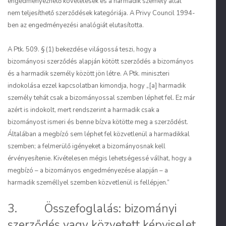
engedményezhető követelések és a harmadik személy által
nem teljesíthető szerződések kategóriája. A Privy Council 1994-
ben az engedményezési analógiát elutasította.
A Ptk. 509. § (1) bekezdése világossá teszi, hogy a
bizományosi szerződés alapján kötött szerződés a bizományos
és a harmadik személy között jön létre. A Ptk. miniszteri
indokolása ezzel kapcsolatban kimondja, hogy „[a] harmadik
személy tehát csak a bizományossal szemben léphet fel. Ez már
azért is indokolt, mert rendszerint a harmadik csak a
bizományost ismeri és benne bízva kötötte meg a szerződést.
Általában a megbízó sem léphet fel közvetlenül a harmadikkal
szemben; a felmerülő igényeket a bizományosnak kell
érvényesítenie. Kivételesen mégis lehetségessé válhat, hogy a
megbízó – a bizományos engedményezése alapján – a
harmadik személlyel szemben közvetlenül is fellépjen.”
3. Összefoglalás: bizományi
szerződés vagy közvetett képviselet