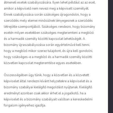
átmeneti esetek szabályozására. Ilyen lehet például az az eset,
amikor a képviselő nem nevezi meg a képviselt személyét.
Ennek szabályozása során szükséges újragondolni, hogy a
szerződés mely elemei minősülnek lényegesnek a szerződés
létrejötte szempontjából. Szükséges rendezni, hogy bizomány
esetén milyen esetekben szükséges megteremteni a megbízó
és a harmadik személy közötti kapcsolat lehetőségét. A
bizomány újraszabályozása során egyértelművé kell tenni,
hogy a megbízó mikor szerez tulajdont, és újra kell gondolni,
hogy szükséges-e a megbízó és a harmadik személy közötti
közvetlen kapcsolat megteremtése egyes esetekben.
Összességében úgy tűnik, hogy a közvetlen és a közvetett
képviselet által rendezni kívánt helyzetekre a képviselet és a
bizomány szabályai kielégítő megoldást nyújtanak. Kielégítő
eredményt azonban csak akkor érhet el a jogalkotó, ha a
képviselet és a bizomány szabályait valóban a kereskedelmi
forgalom igényeihez igazítja.