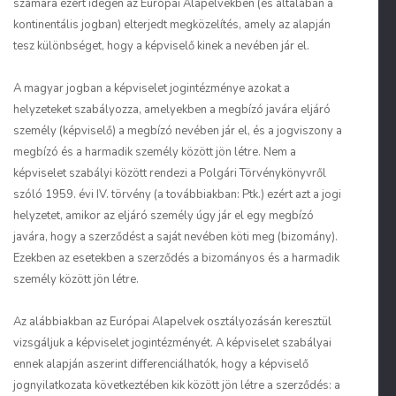
számára ezért idegen az Európai Alapelvekben (és általában a
kontinentális jogban) elterjedt megközelítés, amely az alapján
tesz különbséget, hogy a képviselő kinek a nevében jár el.
A magyar jogban a képviselet jogintézménye azokat a
helyzeteket szabályozza, amelyekben a megbízó javára eljáró
személy (képviselő) a megbízó nevében jár el, és a jogviszony a
megbízó és a harmadik személy között jön létre. Nem a
képviselet szabályi között rendezi a Polgári Törvénykönyvről
szóló 1959. évi IV. törvény (a továbbiakban: Ptk.) ezért azt a jogi
helyzetet, amikor az eljáró személy úgy jár el egy megbízó
javára, hogy a szerződést a saját nevében köti meg (bizomány).
Ezekben az esetekben a szerződés a bizományos és a harmadik
személy között jön létre.
Az alábbiakban az Európai Alapelvek osztályozásán keresztül
vizsgáljuk a képviselet jogintézményét. A képviselet szabályai
ennek alapján aszerint differenciálhatók, hogy a képviselő
jognyilatkozata következtében kik között jön létre a szerződés: a