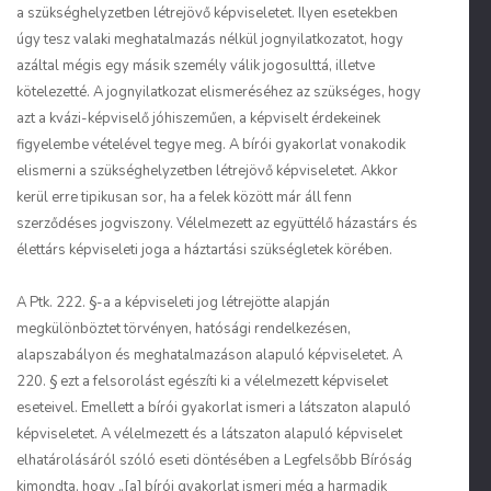
a szükséghelyzetben létrejövő képviseletet. Ilyen esetekben
úgy tesz valaki meghatalmazás nélkül jognyilatkozatot, hogy
azáltal mégis egy másik személy válik jogosulttá, illetve
kötelezetté. A jognyilatkozat elismeréséhez az szükséges, hogy
azt a kvázi-képviselő jóhiszeműen, a képviselt érdekeinek
figyelembe vételével tegye meg. A bírói gyakorlat vonakodik
elismerni a szükséghelyzetben létrejövő képviseletet. Akkor
kerül erre tipikusan sor, ha a felek között már áll fenn
szerződéses jogviszony. Vélelmezett az együttélő házastárs és
élettárs képviseleti joga a háztartási szükségletek körében.
A Ptk. 222. §-a a képviseleti jog létrejötte alapján
megkülönböztet törvényen, hatósági rendelkezésen,
alapszabályon és meghatalmazáson alapuló képviseletet. A
220. § ezt a felsorolást egészíti ki a vélelmezett képviselet
eseteivel. Emellett a bírói gyakorlat ismeri a látszaton alapuló
képviseletet. A vélelmezett és a látszaton alapuló képviselet
elhatárolásáról szóló eseti döntésében a Legfelsőbb Bíróság
kimondta, hogy „[a] bírói gyakorlat ismeri még a harmadik