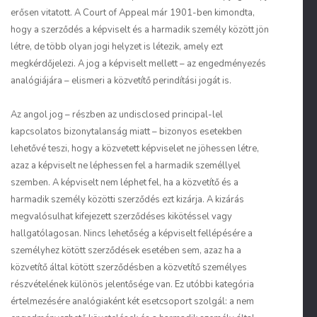
erősen vitatott. A Court of Appeal már 1901-ben kimondta,
hogy a szerződés a képviselt és a harmadik személy között jön
létre, de több olyan jogi helyzet is létezik, amely ezt
megkérdőjelezi. A jog a képviselt mellett – az engedményezés
analógiájára – elismeri a közvetítő perindítási jogát is.
Az angol jog – részben az
undisclosed principal
-lel
kapcsolatos bizonytalanság miatt – bizonyos esetekben
lehetővé teszi, hogy a közvetett képviselet ne jöhessen létre,
azaz a képviselt ne léphessen fel a harmadik személlyel
szemben. A képviselt nem léphet fel, ha a közvetítő és a
harmadik személy közötti szerződés ezt kizárja. A kizárás
megvalósulhat kifejezett szerződéses kikötéssel vagy
hallgatólagosan. Nincs lehetőség a képviselt fellépésére a
személyhez kötött szerződések esetében sem, azaz ha a
közvetítő által kötött szerződésben a közvetítő személyes
részvételének különös jelentősége van. Ez utóbbi kategória
értelmezésére analógiaként két esetcsoport szolgál: a nem