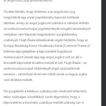
az angolszász jogi gondolkodástól.
További kérdés, hogy érdemes-e az angolszász jog
megoldását egy olyan jogintézmény kapcsán mintának
tekinteni, amely az angol jogászok számára is nehezen érthető.
Az
undisclosed principal
jogintézményét vizsgáló tanulmányok
valójában nem képesek megindokolni a jogintézmény
szabályait. Hugh Beale előadásának végén felidézte, hogy az
Európai Bizottság Közös Hivatkozási Keret (
Common Frame of
Reference
)projektjében a képviselettel foglalkozó
munkacsoport ülésén épp egy angol jogász volt az, aki a
közvetett képviselet elvetése mellett érvelt. Hugh Beale – az
undisclosed principal
intézményét angol specialitásnak
nevezve – semmilyen érvet nem látott annak a magyar jogba
való átvétele mellett.
Ha a jogalkotó a hatályos szabályozási rendszert tartja fenn,
akkor szükséges a kodifikáció során átgondolni, hogy a
képviselet és a bizomány szabályai mellett szükség van-e