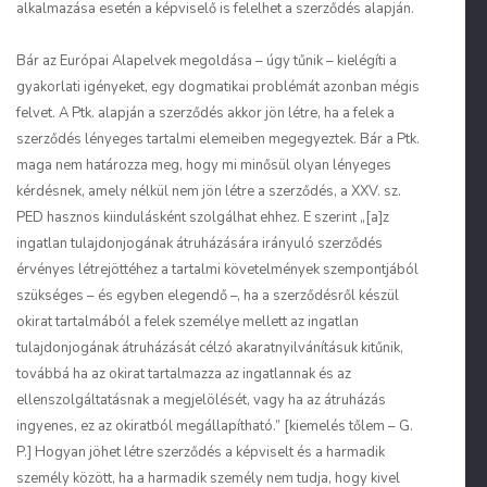
alkalmazása esetén a képviselő is felelhet a szerződés alapján.
Bár az Európai Alapelvek megoldása – úgy tűnik – kielégíti a
gyakorlati igényeket, egy dogmatikai problémát azonban mégis
felvet. A Ptk. alapján a szerződés akkor jön létre, ha a felek a
szerződés lényeges tartalmi elemeiben megegyeztek. Bár a Ptk.
maga nem határozza meg, hogy mi minősül olyan lényeges
kérdésnek, amely nélkül nem jön létre a szerződés, a XXV. sz.
PED hasznos kiindulásként szolgálhat ehhez. E szerint „[a]z
ingatlan tulajdonjogának átruházására irányuló szerződés
érvényes létrejöttéhez a tartalmi követelmények szempontjából
szükséges – és egyben elegendő –, ha a szerződésről készül
okirat tartalmából
a felek személye mellett
az ingatlan
tulajdonjogának átruházását célzó akaratnyilvánításuk kitűnik,
továbbá ha az okirat tartalmazza az ingatlannak és az
ellenszolgáltatásnak a megjelölését, vagy ha az átruházás
ingyenes, ez az okiratból megállapítható.” [kiemelés tőlem – G.
P.] Hogyan jöhet létre szerződés a képviselt és a harmadik
személy között, ha a harmadik személy nem tudja, hogy kivel