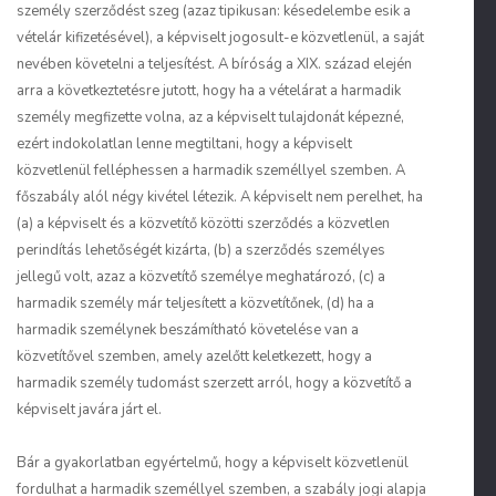
személy szerződést szeg (azaz tipikusan: késedelembe esik a
vételár kifizetésével), a képviselt jogosult-e közvetlenül, a saját
nevében követelni a teljesítést. A bíróság a XIX. század elején
arra a következtetésre jutott, hogy ha a vételárat a harmadik
személy megfizette volna, az a képviselt tulajdonát képezné,
ezért indokolatlan lenne megtiltani, hogy a képviselt
közvetlenül felléphessen a harmadik személlyel szemben. A
főszabály alól négy kivétel létezik. A képviselt nem perelhet, ha
(a) a képviselt és a közvetítő közötti szerződés a közvetlen
perindítás lehetőségét kizárta, (b) a szerződés személyes
jellegű volt, azaz a közvetítő személye meghatározó, (c) a
harmadik személy már teljesített a közvetítőnek, (d) ha a
harmadik személynek beszámítható követelése van a
közvetítővel szemben, amely azelőtt keletkezett, hogy a
harmadik személy tudomást szerzett arról, hogy a közvetítő a
képviselt javára járt el.
Bár a gyakorlatban egyértelmű, hogy a képviselt közvetlenül
fordulhat a harmadik személlyel szemben, a szabály jogi alapja