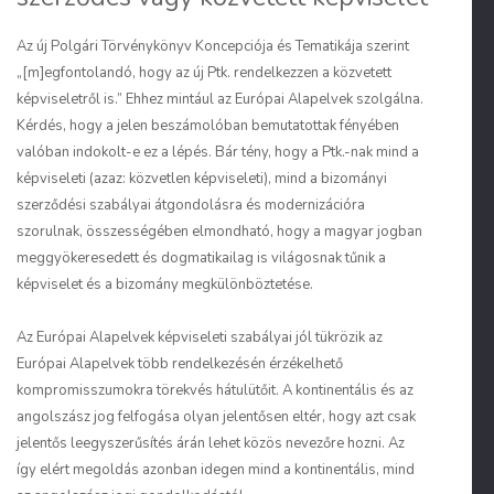
Az új Polgári Törvénykönyv Koncepciója és Tematikája szerint
„[m]egfontolandó, hogy az új Ptk. rendelkezzen a közvetett
képviseletről is.” Ehhez mintául az Európai Alapelvek szolgálna.
Kérdés, hogy a jelen beszámolóban bemutatottak fényében
valóban indokolt-e ez a lépés. Bár tény, hogy a Ptk.-nak mind a
képviseleti (azaz: közvetlen képviseleti), mind a bizományi
szerződési szabályai átgondolásra és modernizációra
szorulnak, összességében elmondható, hogy a magyar jogban
meggyökeresedett és dogmatikailag is világosnak tűnik a
képviselet és a bizomány megkülönböztetése.
Az Európai Alapelvek képviseleti szabályai jól tükrözik az
Európai Alapelvek több rendelkezésén érzékelhető
kompromisszumokra törekvés hátulütőit. A kontinentális és az
angolszász jog felfogása olyan jelentősen eltér, hogy azt csak
jelentős leegyszerűsítés árán lehet közös nevezőre hozni. Az
így elért megoldás azonban idegen mind a kontinentális, mind