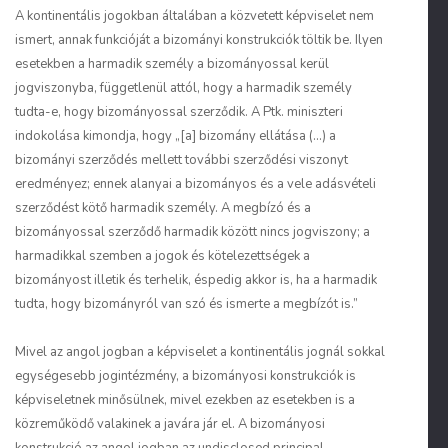
A kontinentális jogokban általában a közvetett képviselet nem
ismert, annak funkcióját a bizományi konstrukciók töltik be. Ilyen
esetekben a harmadik személy a bizományossal kerül
jogviszonyba, függetlenül attól, hogy a harmadik személy
tudta-e, hogy bizományossal szerződik. A Ptk. miniszteri
indokolása kimondja, hogy „[a] bizomány ellátása (…) a
bizományi szerződés mellett további szerződési viszonyt
eredményez; ennek alanyai a bizományos és a vele adásvételi
szerződést kötő harmadik személy. A megbízó és a
bizományossal szerződő harmadik között nincs jogviszony; a
harmadikkal szemben a jogok és kötelezettségek a
bizományost illetik és terhelik, éspedig akkor is, ha a harmadik
tudta, hogy bizományról van szó és ismerte a megbízót is.”
Mivel az angol jogban a képviselet a kontinentális jognál sokkal
egységesebb jogintézmény, a bizományosi konstrukciók is
képviseletnek minősülnek, mivel ezekben az esetekben is a
közreműködő valakinek a javára jár el. A bizományosi