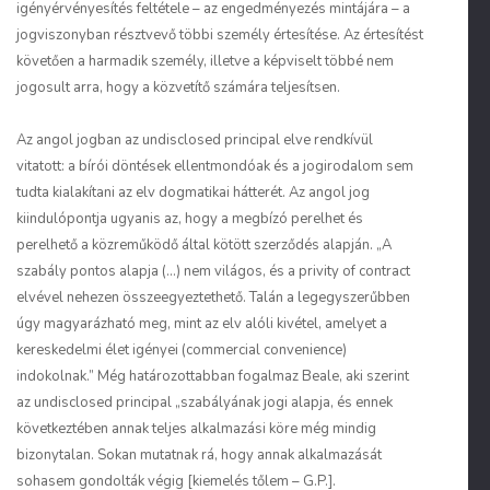
igényérvényesítés feltétele – az engedményezés mintájára – a
jogviszonyban résztvevő többi személy értesítése. Az értesítést
követően a harmadik személy, illetve a képviselt többé nem
jogosult arra, hogy a közvetítő számára teljesítsen.
Az angol jogban az
undisclosed principal
elve rendkívül
vitatott: a bírói döntések ellentmondóak és a jogirodalom sem
tudta kialakítani az elv dogmatikai hátterét. Az angol jog
kiindulópontja ugyanis az, hogy a megbízó perelhet és
perelhető a közreműködő által kötött szerződés alapján. „A
szabály pontos alapja (…) nem világos, és a
privity of contract
elvével nehezen összeegyeztethető. Talán a legegyszerűbben
úgy magyarázható meg, mint az elv alóli kivétel, amelyet a
kereskedelmi élet igényei (
commercial convenience
)
indokolnak.” Még határozottabban fogalmaz Beale, aki szerint
az
undisclosed principal
„szabályának jogi alapja, és ennek
következtében annak teljes alkalmazási köre még mindig
bizonytalan. Sokan mutatnak rá, hogy
annak alkalmazását
sohasem gondolták végig
[kiemelés tőlem – G.P.].