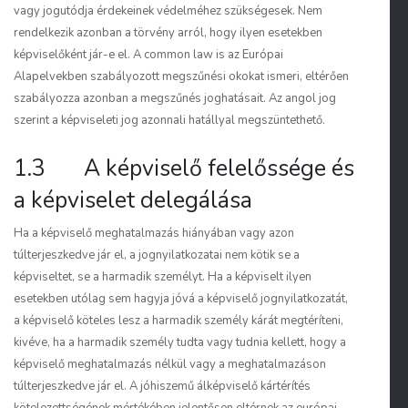
vagy jogutódja érdekeinek védelméhez szükségesek. Nem
rendelkezik azonban a törvény arról, hogy ilyen esetekben
képviselőként jár-e el. A common law is az Európai
Alapelvekben szabályozott megszűnési okokat ismeri, eltérően
szabályozza azonban a megszűnés joghatásait. Az angol jog
szerint a képviseleti jog azonnali hatállyal megszüntethető.
1.3 A képviselő felelőssége és
a képviselet delegálása
Ha a képviselő meghatalmazás hiányában vagy azon
túlterjeszkedve jár el, a jognyilatkozatai nem kötik se a
képviseltet, se a harmadik személyt. Ha a képviselt ilyen
esetekben utólag sem hagyja jóvá a képviselő jognyilatkozatát,
a képviselő köteles lesz a harmadik személy kárát megtéríteni,
kivéve, ha a harmadik személy tudta vagy tudnia kellett, hogy a
képviselő meghatalmazás nélkül vagy a meghatalmazáson
túlterjeszkedve jár el. A jóhiszemű álképviselő kártérítés