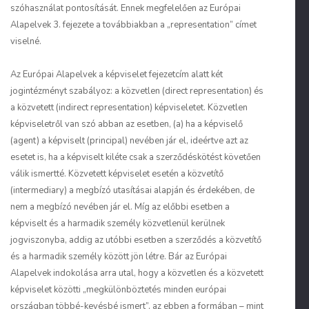
szóhasználat pontosítását. Ennek megfelelően az Európai
Alapelvek 3. fejezete a továbbiakban a „
representation
” címet
viselné.
Az Európai Alapelvek a képviselet fejezetcím alatt két
jogintézményt szabályoz: a közvetlen (
direct representation
) és
a közvetett (
indirect representation
) képviseletet. Közvetlen
képviseletről van szó abban az esetben, (a) ha a képviselő
(
agent
) a képviselt (
principal
) nevében jár el, ideértve azt az
esetet is, ha a képviselt kiléte csak a szerződéskötést követően
válik ismertté. Közvetett képviselet esetén a közvetítő
(
intermediary
) a megbízó utasításai alapján és érdekében, de
nem a megbízó nevében jár el. Míg az előbbi esetben a
képviselt és a harmadik személy közvetlenül kerülnek
jogviszonyba, addig az utóbbi esetben a szerződés a közvetítő
és a harmadik személy között jön létre. Bár az Európai
Alapelvek indokolása arra utal, hogy a közvetlen és a közvetett
képviselet közötti „megkülönböztetés minden európai
országban többé-kevésbé ismert”, az ebben a formában – mint