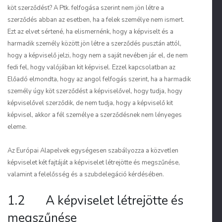
köt szerződést? A Ptk. felfogása szerint nem jön létre a
szerződés abban az esetben, ha a felek személye nem ismert.
Ezt az elvet sértené, ha elismernénk, hogy a képviselt és a
harmadik személy között jön létre a szerződés pusztán attól,
hogy a képviselő jelzi, hogy nem a saját nevében jár el, de nem
fedi fel, hogy valójában kit képvisel. Ezzel kapcsolatban az
Előadó elmondta, hogy az angol felfogás szerint, ha a harmadik
személy úgy köt szerződést a képviselővel, hogy tudja, hogy
képviselővel szerződik, de nem tudja, hogy a képviselő kit
képvisel, akkor a fél személye a szerződésnek nem lényeges
eleme.
Az Európai Alapelvek egységesen szabályozza a közvetlen
képviselet két fajtáját a képviselet létrejötte és megszűnése,
valamint a felelősség és a szubdelegáció kérdésében.
1.2 A képviselet létrejötte és
megszűnése