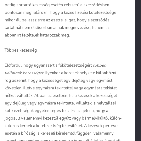
pedig sortartó kezesség esetén célszerű a szerződésben
pontosan meghatározni, hogy a kezes fizetési kötelezettsége
mikor áll be; azaz erre az esetre is igaz, hogy a szerződés
tartalmát nem elsősorban annak megnevezése, hanem az
abban írt feltételek határozzák meg.
Többes kezesség
Előfordul, hogy ugyanazért a főkötelezettségért
többen
vállalnak kezességet
. Ilyenkor a kezesek helyzete különbözni
fog aszerint, hogy a kezességet egyidejűleg vagy egymást
követően, illetve egymásra tekintettel vagy egymásra tekintet
nélkül vállalták. Abban az esetben, ha a kezesek a kezességet
egyidejűleg vagy egymásra tekintettel vállalták, a helytállási
kötelezettségük egyetemleges lesz. Ez azt jelenti, hogy a
jogosult valamennyi kezestől együtt vagy bármelyiküktől külön-
külön is kérheti a kötelezettség teljesítését. A kezesek perlése
esetén a bíróság, a kereseti kérelemtől függően, valamennyi