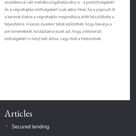
esedékessé vált mellékszolgáltatásokra is ‑ a perköltségekért
és a végrehajtási költségekért csak akkor felel, ha a jogosult őt
a kereset illetve a végrehajtás megindítása előtt felszólította a
teljesítésre. A kezes ilyenkor tehát eldöntheti, hogy bevárja a
per kimenetelét, kockáztatva ezzel azt, hogy a felmerült
költségekért is helyt kell állnia, vagy fizet a hitelezőnek.
Articles
Secured lending