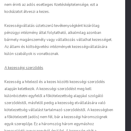
nem érinti az adós esetleges fizetésképtelensége, ezt a
kockázatot átveszi a kezes.
Kezességvállalás üzletszerű tevékenységként kizárólag
pénzügyi intézmény által folytatható, alkalmilag azonban
bármely magánszemély vagy vállalkozás vállalhat kezességet.
Az állami és költségvetési intézmények kezességvállalására
külön szabályok is vonatkoznak.
A kezességi szerződés
Kezesség a hitelező és a kezes közötti kezességi szerződés
alapján keletkezik. A kezességi szerződést meg kell
különböztetni egyfelől a főkötelezettség alapjául szolgáló
szerződéstől, másfelől pedig a kezesség elvállalására való
kötelezettség vállalást tartalmazó szerződéstől. A kezességben
a főkötelezett (adós) nem fél, bár a kezességi háromszögnek
egyik szereplője. Ez a háromszög három egymáshoz