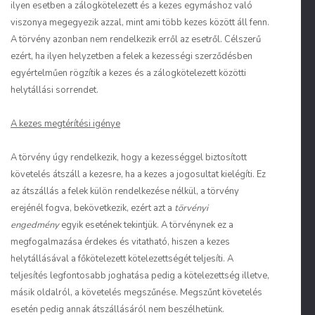
ilyen esetben a zálogkötelezett és a kezes egymáshoz való
viszonya megegyezik azzal, mint ami több kezes között áll fenn.
A törvény azonban nem rendelkezik erről az esetről. Célszerű
ezért, ha ilyen helyzetben a felek a kezességi szerződésben
egyértelműen rögzítik a kezes és a zálogkötelezett közötti
helytállási sorrendet.
A kezes megtérítési igénye
A törvény úgy rendelkezik, hogy a kezességgel biztosított
követelés átszáll a kezesre, ha a kezes a jogosultat kielégíti. Ez
az átszállás a felek külön rendelkezése nélkül, a törvény
erejénél fogva, bekövetkezik, ezért azt a
törvényi
engedmény
egyik esetének tekintjük. A törvénynek ez a
megfogalmazása érdekes és vitatható, hiszen a kezes
helytállásával a főkötelezett kötelezettségét teljesíti. A
teljesítés legfontosabb joghatása pedig a kötelezettség illetve,
másik oldalról, a követelés megszűnése. Megszűnt követelés
esetén pedig annak átszállásáról nem beszélhetünk.