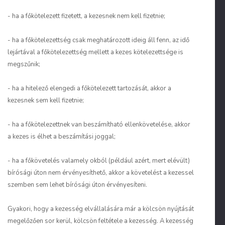
- ha a főkötelezett fizetett, a kezesnek nem kell fizetnie;
- ha a főkötelezettség csak meghatározott ideig áll fenn, az idő
lejártával a főkötelezettség mellett a kezes kötelezettsége is
megszűnik;
- ha a hitelező elengedi a főkötelezett tartozását, akkor a
kezesnek sem kell fizetnie;
- ha a főkötelezettnek van beszámítható ellenkövetelése, akkor
a kezes is élhet a beszámítási joggal;
- ha a főkövetelés valamely okból (például azért, mert elévült)
bírósági úton nem érvényesíthető, akkor a követelést a kezessel
szemben sem lehet bírósági úton érvényesíteni.
Gyakori, hogy a kezesség elvállalására már a kölcsön nyújtását
megelőzően sor kerül, kölcsön feltétele a kezesség. A kezesség