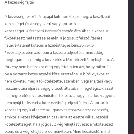
A kezesség fajtái
A kezességnek két fő fajtáját különböztetjük meg: a készfizető
kezességet és az egyszerű vagy sortartó
kezességet.
Készfizető kezesség
esetén általában a kezes, a
főkötelezett mulasztása esetén, a jogosult felszólítására
haladéktalanul köteles a fizetést teljesíteni.
Sortartó
kezesség
esetén azonban a kezes a teljesítést mindaddig
megtagadhatja, amíg a követelés a főkötelezettől behajtható. A
törvény nem határozza meg egyértelműen azt, hogy mikor áll
be a sortartó kezes fizetési kötelezettsége. A bírói gyakorlat
nem követeli meg a főkötelezettel szembeni végrehajtási vagy
felszámolási eljárás végig vitelét, általában megelégszik azzal,
ha megfelelően valószínűsíteni lehet azt, hogy az adós vagyona
nem nyújt fedezetet a kötelezettség teljesítésére. A sortartó
kezesség egyik alesete az úgynevezett
kártalanító kezesség
,
amikor a kezes kifejezetten csak arra az esetre vállal fizetési
kötelezettséget, ha a jogosult végrehajtást vezet a főkötelezett
ellen, és a végrehajtás eredménytelen. Mind készfizető, mind