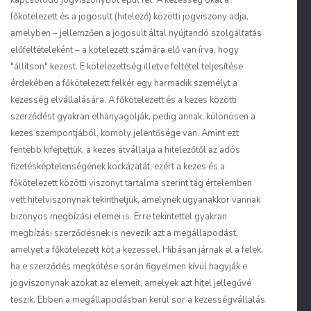
kapcsolódó jogviszonyból épül fel. A kezesség okát a
főkötelezett és a jogosult (hitelező) közötti jogviszony adja,
amelyben – jellemzően a jogosult által nyújtandó szolgáltatás
előfeltételeként – a kötelezett számára elő van írva, hogy
"állítson" kezest. E kötelezettség illetve feltétel teljesítése
érdekében a főkötelezett felkér egy harmadik személyt a
kezesség elvállalására. A főkötelezett és a kezes közötti
szerződést gyakran elhanyagolják, pedig annak, különösen a
kezes szempontjából, komoly jelentősége van. Amint ezt
fentebb kifejtettük, a kezes átvállalja a hitelezőtől az adós
fizetésképtelenségének kockázatát, ezért a kezes és a
főkötelezett közötti viszonyt tartalma szerint tág értelemben
vett hitelviszonynak tekinthetjük, amelynek ugyanakkor vannak
bizonyos megbízási elemei is. Erre tekintettel gyakran
megbízási szerződésnek is nevezik azt a megállapodást,
amelyet a főkötelezett köt a kezessel. Hibásan járnak el a felek,
ha e szerződés megkötése során figyelmen kívül hagyják e
jogviszonynak azokat az elemeit, amelyek azt hitel jellegűvé
teszik. Ebben a megállapodásban kerül sor a kezességvállalás