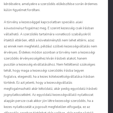
kérdésekre, amelyekre a szerződés előkészítése során érdemes
külön figyelmet fordítani.
A törvény a kezességgel kapcsolatban speciális
alaki
követelményt
fogalmaz meg. E szerint kezesség csak írásban
vállalható. A szerződés tartalmára vonatkozó szabályokról
írtaktól eltérően, ettől a követelménytől nem lehet eltérni, azaz
az ennek nem megfelelő, például szóbeli kezességvállalás nem
érvényes. Érdekes módon azonban a törvény nem a kezességi
szerződés érvényességéhez kíván írásbeli alakot, hanem
pusztán a kezesség elvállalásához. Nem feltétlenül szükséges
tehát, hogy maga a kezességi szerződés írásba legyen
foglalva, elegendő, ha a kezes kötelezettségvállalása írásban
történik. Ez azt jelenti, hogy a kezességvállalás
megfogalmazható akár kétoldalú, akár pedig egyoldalú írásbeli
jognyilatkozatként. Az egyoldalú kezességvállaló nyilatkozat
alapján persze csak akkor jön létre kezességi szerződés, ha a
kezes nyilatkozatát a jogosult megfelelően elfogadja, ez az