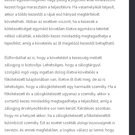
kezest egyetemlegesen vagy pedig a jogosult által kiválasztott
kezest fogja marasztalni a teljesítésre. Ha valamelyikük teljesít,
akkor a többi kezestől a rájuk eső hányad megtérítését
követelheti. Abban az esetben viszont, ha a kezesek a
kötelezettséget egymást követően illetve egymásra tekintet
nélkül vállalták, a későbbi kezes mindaddig megtagadhatja a
tejesítést, amíg a követelés az őt megelőző kezestől behajtható.
Előfordulhat az is, hogy a követelést a kezesség mellett
zálogjog is biztosítja. Lehetséges, hogy a zálogtárgyul
szolgáló ingó vagy ingatlan dolog illetve követelés a
főkötelezett tulajdonában van, illetve őt illeti meg, de az is
lehetséges, hogy a zálogkötelezett egy harmadik személy. Ha a
főkötelezett és a zálogkötelezett ugyanaz a személy, akkor a
sortartó kezes mindaddig megtagadhatja a teljesítést, amíg a
zálogjog érvényesítésére sor nem került. Kérdéses azonban,
hogy mi a helyzet akkor, ha a zálogkötelezett a főkötelezettől
különböző személy. Ezt az esetet szokták
dologi kezesség
nek is
nevezni, és ennek megfelelően, a logikus válasz az lenne, hogy