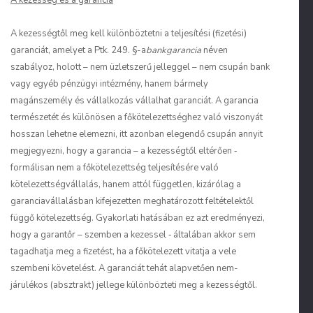
A kezesség és a garancia
A kezességtől meg kell különböztetni a teljesítési (fizetési)
garanciát, amelyet a Ptk. 249. §-a
bankgarancia
néven
szabályoz, holott – nem üzletszerű jelleggel – nem csupán bank
vagy egyéb pénzügyi intézmény, hanem bármely
magánszemély és vállalkozás vállalhat garanciát. A garancia
természetét és különösen a főkötelezettséghez való viszonyát
hosszan lehetne elemezni, itt azonban elegendő csupán annyit
megjegyezni, hogy a garancia – a kezességtől eltérően ‑
formálisan nem a főkötelezettség teljesítésére való
kötelezettségvállalás, hanem attól független, kizárólag a
garanciavállalásban kifejezetten meghatározott feltételektől
függő kötelezettség. Gyakorlati hatásában ez azt eredményezi,
hogy a garantőr – szemben a kezessel ‑ általában akkor sem
tagadhatja meg a fizetést, ha a főkötelezett vitatja a vele
szembeni követelést. A garanciát tehát alapvetően nem-
járulékos (absztrakt) jellege különbözteti meg a kezességtől.