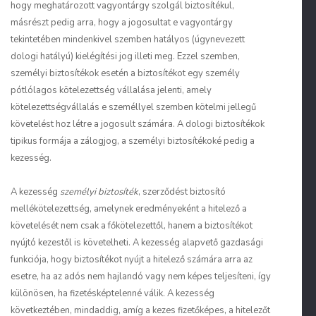
hogy meghatározott vagyontárgy szolgál biztosítékul,
másrészt pedig arra, hogy a jogosultat e vagyontárgy
tekintetében mindenkivel szemben hatályos (úgynevezett
dologi hatályú) kielégítési jog illeti meg. Ezzel szemben,
személyi biztosítékok esetén a biztosítékot egy személy
pótlólagos kötelezettség vállalása jelenti, amely
kötelezettségvállalás e személlyel szemben kötelmi jellegű
követelést hoz létre a jogosult számára. A dologi biztosítékok
tipikus formája a zálogjog, a személyi biztosítékoké pedig a
kezesség.
A kezesség
személyi biztosíték
, szerződést biztosító
mellékötelezettség, amelynek eredményeként a hitelező a
követelését nem csak a főkötelezettől, hanem a biztosítékot
nyújtó kezestől is követelheti. A kezesség alapvető gazdasági
funkciója, hogy biztosítékot nyújt a hitelező számára arra az
esetre, ha az adós nem hajlandó vagy nem képes teljesíteni, így
különösen, ha fizetésképtelenné válik. A kezesség
következtében, mindaddig, amíg a kezes fizetőképes, a hitelezőt