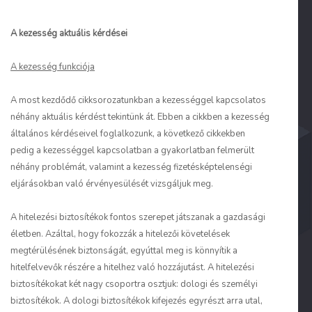
A kezesség aktuális kérdései
A kezesség funkciója
A most kezdődő cikksorozatunkban a kezességgel kapcsolatos
néhány aktuális kérdést tekintünk át. Ebben a cikkben a kezesség
általános kérdéseivel foglalkozunk, a következő cikkekben
pedig a kezességgel kapcsolatban a gyakorlatban felmerült
néhány problémát, valamint a kezesség fizetésképtelenségi
eljárásokban való érvényesülését vizsgáljuk meg.
A hitelezési biztosítékok fontos szerepet játszanak a gazdasági
életben. Azáltal, hogy fokozzák a hitelezői követelések
megtérülésének biztonságát, egyúttal meg is könnyítik a
hitelfelvevők részére a hitelhez való hozzájutást. A hitelezési
biztosítékokat két nagy csoportra osztjuk: dologi és személyi
biztosítékok. A dologi biztosítékok kifejezés egyrészt arra utal,