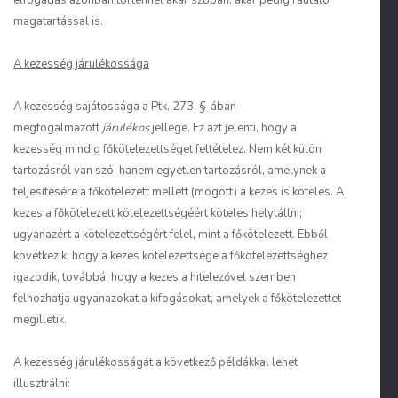
elfogadás azonban történhet akár szóban, akár pedig ráutaló
magatartással is.
A kezesség járulékossága
A kezesség sajátossága a Ptk. 273. §-ában
megfogalmazott
járulékos
jellege. Ez azt jelenti, hogy a
kezesség mindig főkötelezettséget feltételez. Nem két külön
tartozásról van szó, hanem egyetlen tartozásról, amelynek a
teljesítésére a főkötelezett mellett (mögött) a kezes is köteles. A
kezes a főkötelezett kötelezettségéért köteles helytállni;
ugyanazért a kötelezettségért felel, mint a főkötelezett. Ebből
következik, hogy a kezes kötelezettsége a főkötelezettséghez
igazodik, továbbá, hogy a kezes a hitelezővel szemben
felhozhatja ugyanazokat a kifogásokat, amelyek a főkötelezettet
megilletik.
A kezesség járulékosságát a következő példákkal lehet
illusztrálni: