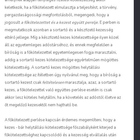
amelynek alapján tényleges fizetési kötelezettség akkor
keletkezik, ha a főkötelezett elmulasztja a teljesítést, a törvény,
pergazdaságossági megfontolásból, megengedi, hogy a
jogosult
a főkötelezettet és a kezest együtt perelje.
E perben is
megmutatkozik azonban a sortartó és a készfizető kezesség
eltérő jellege. Míg a készfizető kezes kötelezettsége ilyen közel
áll az egyetemleges adóstárséhoz, és ennek megfelelően a
bíróság is a főkötelezettel egyetemlegesen fogja marasztalni,
addig a sortartó kezes kötelezettsége egyértelműen mögöttes
kötelezettség. A sortartó kezes mögöttes helytállási
kötelezettsége az ítéletben úgy nyilvánul meg, hogy a bíróság a
sortartó kezest csak
feltételesen
marasztalja, azaz, a sortartó
kezes, a főkötelezettel való együttes perlése esetén is csak
akkor lesz köteles helytállni, ha a követelés az adóstól illetve az
őt megelőző kezesektől nem hajtható be.
A főkötelezett perlése kapcsán érdemes megemlíteni, hogy a
kezes ‑ bár helytállási kötelezettsége főszabályként kiterjed a
főkötelezettséghez kapcsolódó és a kezesség elvállalás után