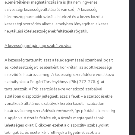
ellenértékének meghatározására is (ha nem ingyenes,
szívességi kezességvállalásról van szó). A kezességi
háromszög harmadik szárát a hitelező és a kezes közötti
kezességi szerződés alkotja, amelyben lényegében a kezes
helytállási kötelezettségének feltételeit rögzítik.
A kezesség polgári jogi szabályozása
A kezesség tartalmát, azaz a felek egymással szembeni jogait
és kötelezettségeit, esetenként, konkrétan, az adott kezességi
szerződés határozza meg. A kezességi szerződésre vonatkozó
szabályokat a Polgári Törvénykönyv (Ptk.) 272-276. §-ai
tartalmazzák. A Ptk. szerződésekre vonatkozó szabályai
általában diszpozitív jellegűek, azaz a felek – a szerződésekre
vonatkozó általános szabályok keretei között ‑ szabadon
határozzák meg szerződésük
tartalmát
, így például a kezesség
alapján való fizetés feltételeit, a fizetés megtagadásának
lehetséges okait. E cikkben ezeket a diszpozitív szabályokat
tekintjük át, és esetenként felhívjuk a figyelmet azokra a