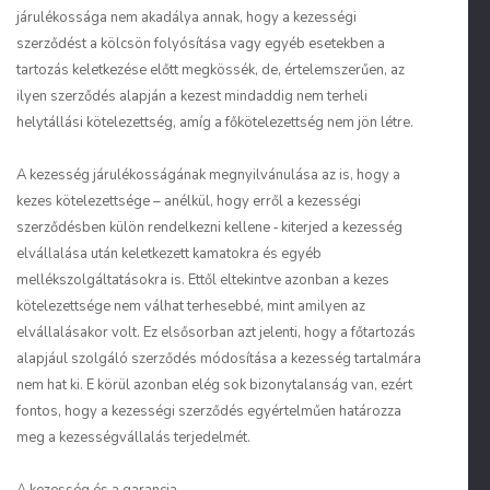
járulékossága nem akadálya annak, hogy a kezességi
szerződést a kölcsön folyósítása vagy egyéb esetekben a
tartozás keletkezése előtt megkössék, de, értelemszerűen, az
ilyen szerződés alapján a kezest mindaddig nem terheli
helytállási kötelezettség, amíg a főkötelezettség nem jön létre.
A kezesség járulékosságának megnyilvánulása az is, hogy a
kezes kötelezettsége – anélkül, hogy erről a kezességi
szerződésben külön rendelkezni kellene ‑ kiterjed a kezesség
elvállalása után keletkezett kamatokra és egyéb
mellékszolgáltatásokra is. Ettől eltekintve azonban a kezes
kötelezettsége nem válhat terhesebbé, mint amilyen az
elvállalásakor volt. Ez elsősorban azt jelenti, hogy a főtartozás
alapjául szolgáló szerződés módosítása a kezesség tartalmára
nem hat ki. E körül azonban elég sok bizonytalanság van, ezért
fontos, hogy a kezességi szerződés egyértelműen határozza
meg a kezességvállalás terjedelmét.