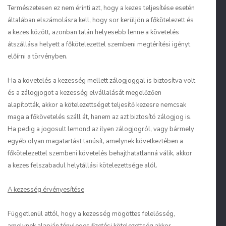
Természetesen ez nem érinti azt, hogy a kezes teljesítése esetén
általában elszámolásra kell, hogy sor kerüljön a főkötelezett és
a kezes között, azonban talán helyesebb lenne a követelés
átszállása helyett a főkötelezettel szembeni megtérítési igényt
előírni a törvényben.
Ha a követelés a kezesség mellett zálogjoggal is biztosítva volt
és a zálogjogot a kezesség elvállalását megelőzően
alapították, akkor a kötelezettséget teljesítő kezesre nemcsak
maga a főkövetelés száll át, hanem az azt biztosító zálogjog is.
Ha pedig a jogosult lemond az ilyen zálogjogról, vagy bármely
egyéb olyan magatartást tanúsít, amelynek következtében a
főkötelezettel szembeni követelés behajthatatlanná válik, akkor
a kezes felszabadul helytállási kötelezettsége alól.
A kezesség érvényesítése
Függetlenül attól, hogy a kezesség mögöttes felelősség,